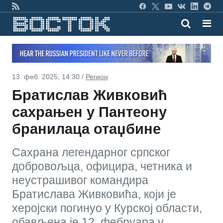
13. феб. 2025, 14:30 /
Регион
Братислав Живковић
сахрањен у Пантеону
бранилаца отаџбине
Сахрана легендарног српског
добровољца, официра, четника и
неустрашивог командира
Братислава Живковића, који је
херојски погинуо у Курској области,
обављена је 12. фебруара у