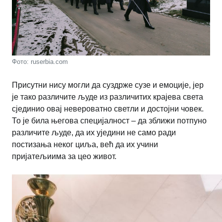
Фото: ruserbia.com
Присутни нису могли да суздрже сузе и емоције, јер
је тако различите људе из различитих крајева света
сјединио овај невероватно светли и достојни човек.
То је била његова специјалност – да зближи потпуно
различите људе, да их уједини не само ради
постизања неког циља, већ да их учини
пријатељиима за цео живот.