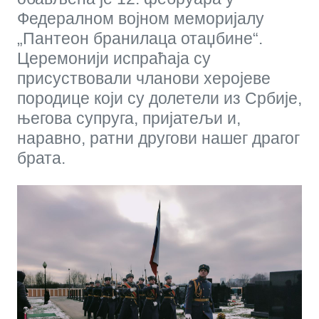
Федералном војном меморијалу
„Пантеон бранилаца отаџбине“.
Церемонији испраћаја су
присуствовали чланови херојеве
породице који су долетели из Србије,
његова супруга, пријатељи и,
наравно, ратни другови нашег драгог
брата.