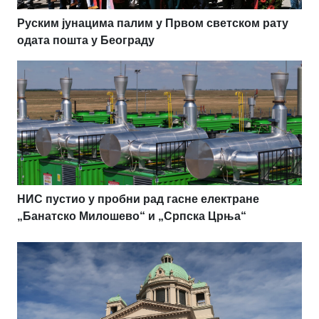
Руским јунацима палим у Првом светском рату
одата пошта у Београду
НИС пустио у пробни рад гасне електране
„Банатско Милошево“ и „Српска Црња“