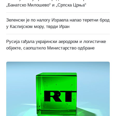
„Банатско Милошево“ и „Српска Црња“
Зеленски је по налогу Израела напао теретни брод
у Каспијском мору, тврди Иран
Русија гађала украјински аеродром и логистичке
објекте, саопштило Министарство одбране