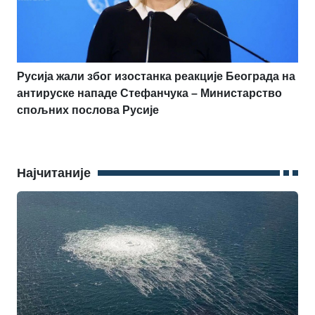
Русија жали због изостанка реакције Београда на
антируске нападе Стефанчука – Министарство
спољних послова Русије
Најчитаније