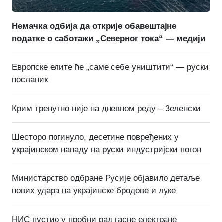
Немачка одбија да открије обавештајне
податке о саботажи „Северног тока“ — медији
Европске елите ће „саме себе уништити“ — руски
посланик
Крим тренутно није на дневном реду – Зеленски
Шесторо погинуло, десетине повређених у
украјинском нападу на руски индустријски погон
Министарство одбране Русије објавило детаље
нових удара на украјинске бродове и луке
НИС пустио у пробни рад гасне електране