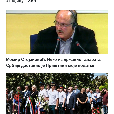
Украјину – Хил
Момир Стојановић: Неко из државног апарата
Србије доставио је Приштини моје податке