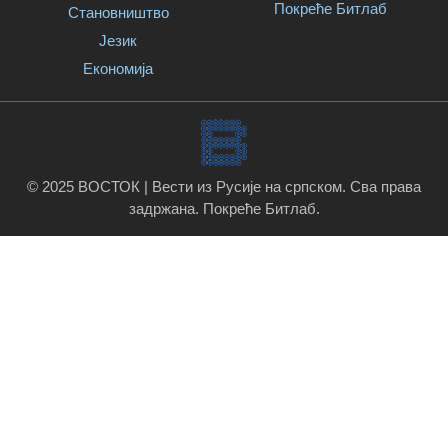
Покреће Битлаб
Становништво
Језик
Економија
© 2025 ВОСТОК | Вести из Русије на српском. Сва права
задржана.
Покреће Битлаб
.