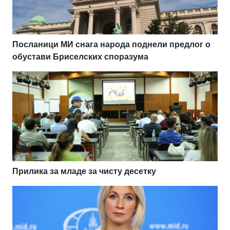
Посланици МИ снага народа поднели предлог о
обустави Бриселских споразума
Прилика за младе за чисту десетку