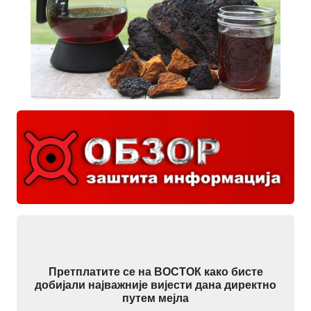
Претплатите се на ВОСТОК како бисте
добијали најважније вијести дана директно
путем мејла