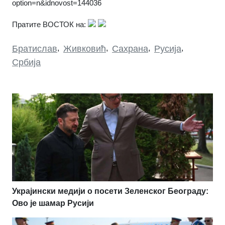
option=n&idnovost=144036
Пратите ВОСТОК на:
Братислав
,
Живковић
,
Сахрана
,
Русија
,
Србија
Украјински медији о посети Зеленског Београду:
Ово је шамар Русији