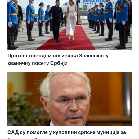
Протест поводом позивања Зеленског у
званичну посету Србији
САД су помогле у куповини српске муниције за