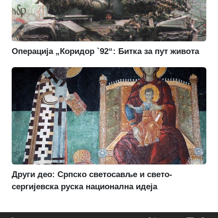
Операција „Коридор `92“: Битка за пут живота
Други део: Српско светосавље и свето-
сергијевска руска национална идеја