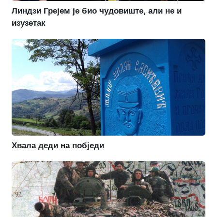
Линдзи Грејем је био чудовиште, али не и
изузетак
Хвала деди на побједи