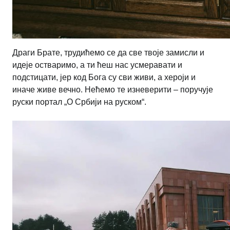
Драги Брате, трудићемо се да све твоје замисли и
идеје остваримо, а ти ћеш нас усмеравати и
подстицати, јер код Бога су сви живи, а хероји и
иначе живе вечно. Нећемо те изневерити – поручује
руски портал „О Србији на руском“.