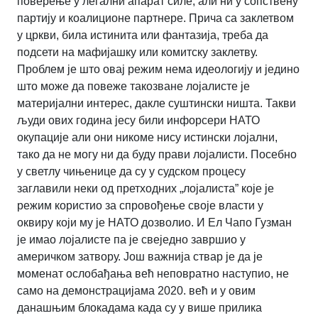
поверење у легални апарат силе, али ни у сопствену
партију и коалиционе партнере. Прича са заклетвом
у цркви, била истинита или фантазија, треба да
подсети на мафијашку или комитску заклетву.
Проблем је што овај режим нема идеологију и једино
што може да повеже такозване лојалисте је
материјални интерес, дакле суштински ништа. Такви
људи ових година јесу били инфорсери НАТО
окупације али они никоме нису истински лојални,
тако да не могу ни да буду прави лојалисти. Посебно
у светлу чињенице да су у судском процесу
заглавили неки од претходних „лојалиста” које је
режим користио за спровођење своје власти у
оквиру који му је НАТО дозволио. И Ел Чапо Гузман
је имао лојалисте па је свеједно завршио у
америчком затвору. Још важнија ствар је да је
моменат ослобађања већ неповратно наступио, не
само на демонстрацијама 2020. већ и у овим
данашњим блокадама када су у више прилика