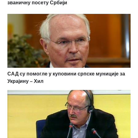
званичну посету Србији
САД су помогле у куповини српске муниције за
Украјину – Хил