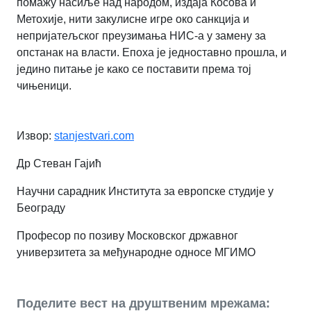
помажу насиље над народом, издаја Косова и
Метохије, нити закулисне игре око санкција и
непријатељског преузимања НИС-а у замену за
опстанак на власти. Епоха је једноставно прошла, и
једино питање је како се поставити према тој
чињеници.
Извор:
stanjestvari.com
Др Стеван Гајић
Научни сарадник Института за европске студије у
Београду
Професор по позиву Московског државног
универзитета за међународне односе МГИМО
Поделите вест на друштвеним мрежама: