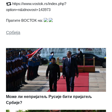
https://www.vostok.rs/index.php?
option=n&idnovost=143973
Пратите ВОСТОК на:
Србија
Може ли непријатељ Русије бити пријатељ
Србије?