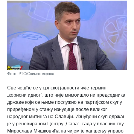
Фото: РТС/Снимак екрана
Све чешће се у српској јавности чује термин
„корисни идиот”, што није мимоишло ни председника
државе који се њиме послужио на партијском скупу
приређеном у стању изнудице после великог
народног митинга на Славији. Изнуђени скуп одржан
је у реновираном Центру „Сава”, сада у власништву
Мирослава Мишковића на чијем је хапшењу управо