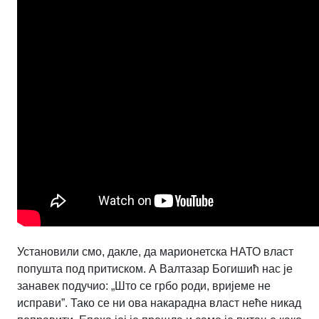
Установили смо, дакле, да марионетска НАТО власт
попушта под притиском. А Валтазар Богишић нас је
занавек подучио: „Што се грбо роди, вријеме не
исправи”. Тако се ни ова накарадна власт неће никад