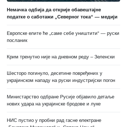
Немачка одбија да открије обавештајне
податке о саботажи „Северног тока“ — медији
Европске елите ће „саме себе уништити“ — руски
посланик
Крим тренутно није на дневном реду – Зеленски
Шесторо погинуло, десетине повређених у
украјинском нападу на руски индустријски погон
Министарство одбране Русије објавило детаље
нових удара на украјинске бродове и луке
НИС пустио у пробни рад гасне електране