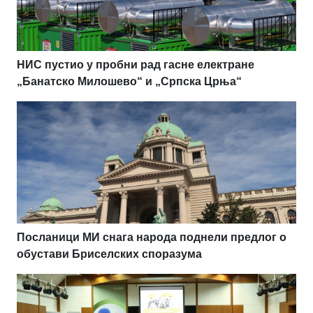
НИС пустио у пробни рад гасне електране
„Банатско Милошево“ и „Српска Црња“
Посланици МИ снага народа поднели предлог о
обустави Бриселских споразума