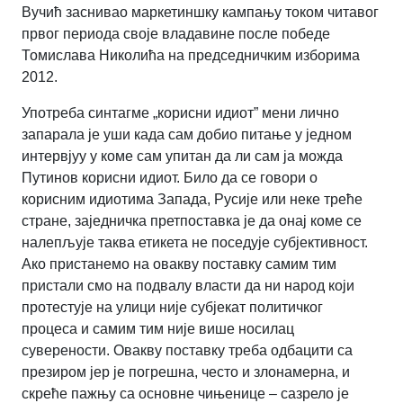
Вучић заснивао маркетиншку кампању током читавог
првог периода своје владавине после победе
Томислава Николића на председничким изборима
2012.
Употреба синтагме „корисни идиот” мени лично
запарала је уши када сам добио питање у једном
интервјуу у коме сам упитан да ли сам ја можда
Путинов корисни идиот. Било да се говори о
корисним идиотима Запада, Русије или неке треће
стране, заједничка претпоставка је да онај коме се
налепљује таква етикета не поседује субјективност.
Ако пристанемо на овакву поставку самим тим
пристали смо на подвалу власти да ни народ који
протестује на улици није субјекат политичког
процеса и самим тим није више носилац
суверености. Овакву поставку треба одбацити са
презиром јер је погрешна, често и злонамерна, и
скреће пажњу са основне чињенице – сазрело је