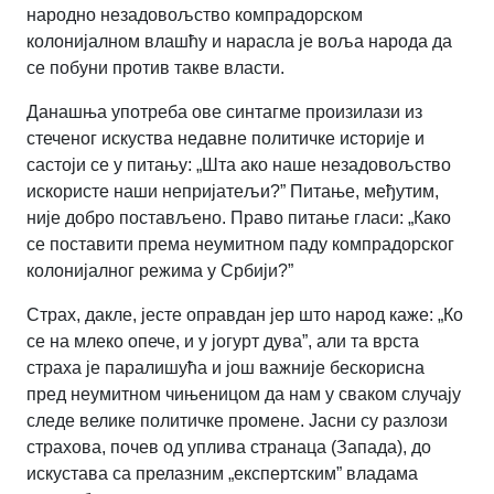
народно незадовољство компрадорском
колонијалном влашћу и нарасла је воља народа да
се побуни против такве власти.
Данашња употреба ове синтагме произилази из
стеченог искуства недавне политичке историје и
састоји се у питању: „Шта ако наше незадовољство
искористе наши непријатељи?” Питање, међутим,
није добро постављено. Право питање гласи: „Како
се поставити према неумитном паду компрадорског
колонијалног режима у Србији?”
Страх, дакле, јесте оправдан јер што народ каже: „Ко
се на млеко опече, и у јогурт дува”, али та врста
страха је паралишућа и још важније бескорисна
пред неумитном чињеницом да нам у сваком случају
следе велике политичке промене. Јасни су разлози
страхова, почев од уплива странаца (Запада), до
искустава са прелазним „експертским” владама