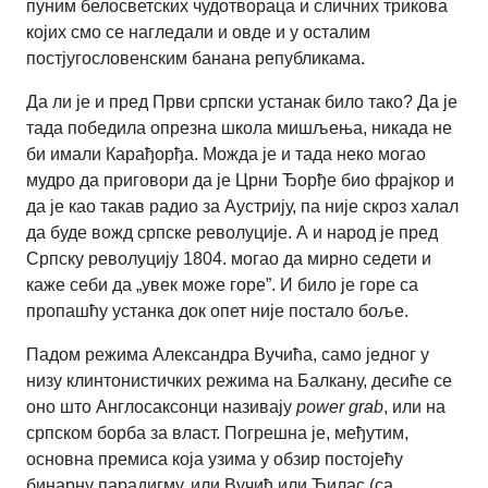
пуним белосветских чудотвораца и сличних трикова
којих смо се нагледали и овде и у осталим
постјугословенским банана републикама.
Да ли је и пред Први српски устанак било тако? Да је
тада победила опрезна школа мишљења, никада не
би имали Карађорђа. Можда је и тада неко могао
мудро да приговори да је Црни Ђорђе био фрајкор и
да је као такав радио за Аустрију, па није скроз халал
да буде вожд српске револуције. А и народ је пред
Српску револуцију 1804. могао да мирно седети и
каже себи да „увек може горе”. И било је горе са
пропашћу устанка док опет није постало боље.
Падом режима Александра Вучића, само једног у
низу клинтонистичких режима на Балкану, десиће се
оно што Англосаксонци називају
power grab
, или на
српском борба за власт. Погрешна је, међутим,
основна премиса која узима у обзир постојећу
бинарну парадигму, или Вучић или Ђилас (са