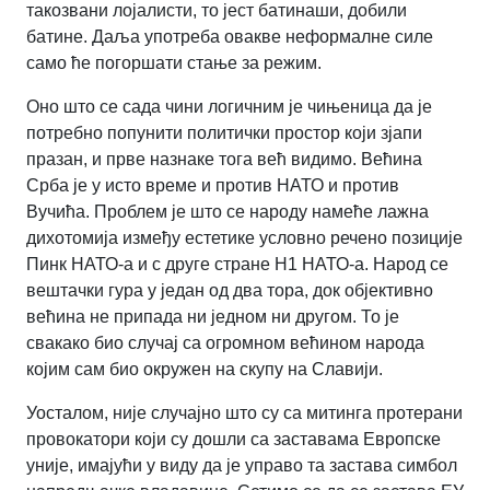
такозвани лојалисти, то јест батинаши, добили
батине. Даља употреба овакве неформалне силе
само ће погоршати стање за режим.
Оно што се сада чини логичним је чињеница да је
потребно попунити политички простор који зјапи
празан, и прве назнаке тога већ видимо. Већина
Срба је у исто време и против НАТО и против
Вучића. Проблем је што се народу намеће лажна
дихотомија између естетике условно речено позиције
Пинк НАТО-а и с друге стране Н1 НАТО-а. Народ се
вештачки гура у један од два тора, док објективно
већина не припада ни једном ни другом. То је
свакако био случај са огромном већином народа
којим сам био окружен на скупу на Славији.
Уосталом, није случајно што су са митинга протерани
провокатори који су дошли са заставама Европске
уније, имајући у виду да је управо та застава симбол