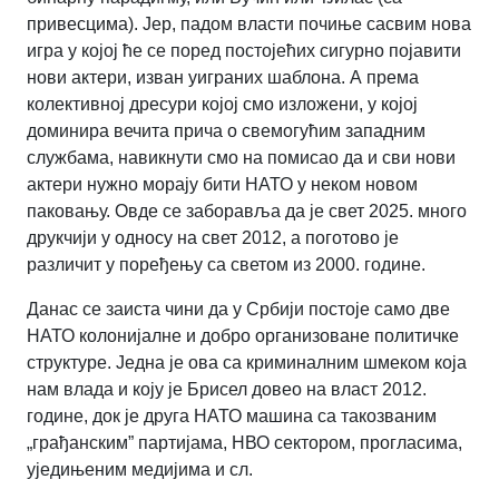
привесцима). Јер, падом власти почиње сасвим нова
игра у којој ће се поред постојећих сигурно појавити
нови актери, изван уиграних шаблона. А према
колективној дресури којој смо изложени, у којој
доминира вечита прича о свемогућим западним
службама, навикнути смо на помисао да и сви нови
актери нужно морају бити НАТО у неком новом
паковању. Овде се заборавља да је свет 2025. много
друкчији у односу на свет 2012, а поготово је
различит у поређењу са светом из 2000. године.
Данас се заиста чини да у Србији постоје само две
НАТО колонијалне и добро организоване политичке
структуре. Једна је ова са криминалним шмеком која
нам влада и коју је Брисел довео на власт 2012.
године, док је друга НАТО машина са такозваним
„грађанским” партијама, НВО сектором, прогласима,
уједињеним медијима и сл.