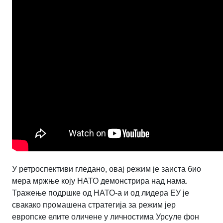
У ретроспективи гледано, овај режим је заиста био
мера мржње коју НАТО демонстрира над нама.
Тражење подршке од НАТО-а и од лидера ЕУ је
свакако промашена стратегија за режим јер
европске елите оличене у личностима Урсуле фон