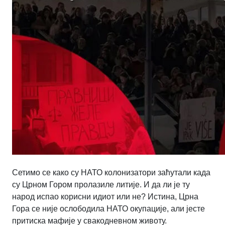
Сетимо се како су НАТО колонизатори заћутали када
су Црном Гором пролазиле литије. И да ли је ту
народ испао корисни идиот или не? Истина, Црна
Гора се није ослободила НАТО окупације, али јесте
притиска мафије у свакодневном животу.