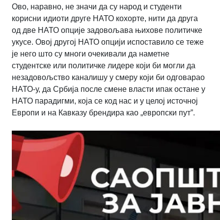
Ово, наравно, не значи да су народ и студенти
корисни идиоти друге НАТО кохорте, нити да друга
од две НАТО опције задовољава њихове политичке
укусе. Овој другој НАТО опцији испоставило се теже
је него што су многи очекивали да наметне
студентске или политичке лидере који би могли да
незадовољство каналишу у смеру који би одговарао
НАТО-у, да Србија после смене власти ипак остане у
НАТО парадигми, која се код нас и у целој источној
Европи и на Кавказу брендира као „европски пут”.