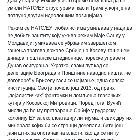
Дам у Паризу. Режим у исто време покушава да се
умили НАТО/ЕУ структурама, као и Трампу, који је на
потпуно другим идеолошким позицијама.
Режим се НАТО/ЕУ глобалистима умиљава у нади да
ће добити заштиту коју ужива режим Маје Санду у
Молдавији; умиљава се убрзаним завршетком
гашења трагова државе Србије на Косову, гашењем
динара, поштанске штедионице, пореске управе и
Дунав осигурања. Укратко, сваки пут кад се
делегације Београда и Приштине наводно ништа „не
договоре” у Бриселу гаси се најмање једна српска
институција. Ово је почело још 2013, од првих
„лојалистичких” фантомки и ломљења гласачких
кутија у Косовској Митровици. Поред тога, Вучић
мисли да ће му претварање Србије у рударску
колонију ЕУ за експлоатацију литијума, и свих других
минерала којих би се странци дочепали, бити још
јачи штих за опстанак на власти, као да се ни ту