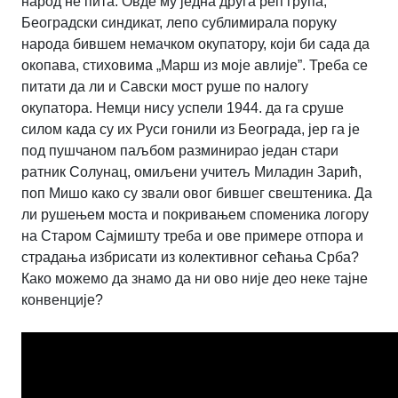
народ не пита. Овде му једна друга реп група,
Београдски синдикат, лепо сублимирала поруку
народа бившем немачком окупатору, који би сада да
окопава, стиховима „Марш из моје авлије”. Треба се
питати да ли и Савски мост руше по налогу
окупатора. Немци нису успели 1944. да га сруше
силом када су их Руси гонили из Београда, јер га је
под пушчаном паљбом разминирао један стари
ратник Солунац, омиљени учитељ Миладин Зарић,
поп Мишо како су звали овог бившег свештеника. Да
ли рушењем моста и покривањем споменика логору
на Старом Сајмишту треба и ове примере отпора и
страдања избрисати из колективног сећања Срба?
Како можемо да знамо да ни ово није део неке тајне
конвенције?