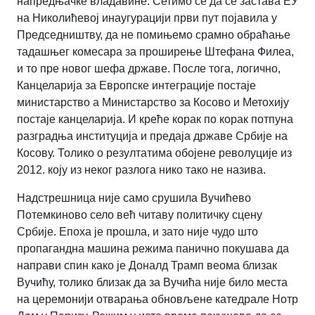
напредњачке владавине. Сетимо се да се застава ЕУ
на Николићевој инаугурацији први пут појавила у
Председништву, да не помињемо срамно обраћање
тадашњег комесара за проширење Штефана Филеа,
и то пре новог шефа државе. После тога, логично,
Канцеларија за Европске интеграције постаје
министарство а Министарство за Косово и Метохију
постаје канцеларија. И креће корак по корак потпуна
разградња институција и предаја државе Србије на
Косову. Толико о резултатима обојене револуције из
2012. коју из неког разлога нико тако не назива.
Надстрешница није само срушила Вучићево
Потемкиново село већ читаву политичку сцену
Србије. Епоха је прошла, и зато није чудо што
пропагандна машина режима панично покушава да
направи спин како је Доналд Трамп веома близак
Вучићу, толико близак да за Вучића није било места
на церемонији отварања обновљене катедрале Нотр