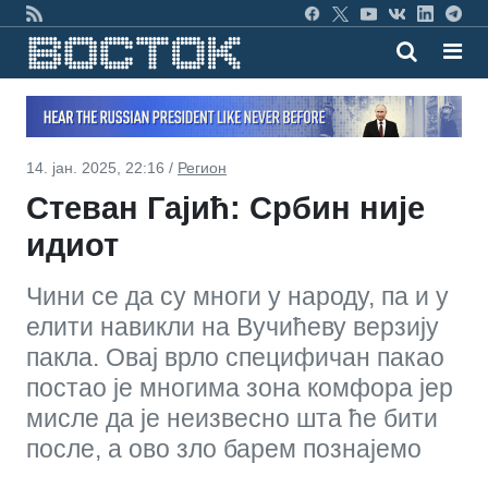
14. јан. 2025, 22:16 /
Регион
Стеван Гајић: Србин није
идиот
Чини се да су многи у народу, па и у
елити навикли на Вучићеву верзију
пакла. Овај врло специфичан пакао
постао је многима зона комфора јер
мисле да је неизвесно шта ће бити
после, а ово зло барем познајемо