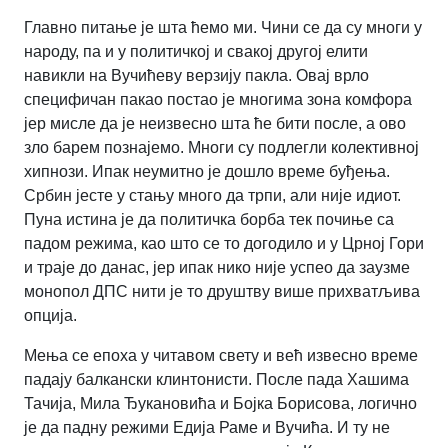
Главно питање је шта ћемо ми. Чини се да су многи у
народу, па и у политичкој и свакој другој елити
навикли на Вучићеву верзију пакла. Овај врло
специфичан пакао постао је многима зона комфора
јер мисле да је неизвесно шта ће бити после, а ово
зло барем познајемо. Многи су подлегли колективној
хипнози. Ипак неумитно је дошло време буђења.
Србин јесте у стању много да трпи, али није идиот.
Пуна истина је да политичка борба тек почиње са
падом режима, као што се то догодило и у Црној Гори
и траје до данас, јер ипак нико није успео да заузме
монопол ДПС нити је то друштву више прихватљива
опција.
Мења се епоха у читавом свету и већ извесно време
падају балкански клинтонисти. После пада Хашима
Тачија, Мила Ђукановића и Бојка Борисова, логично
је да падну режими Едија Раме и Вучића. И ту не