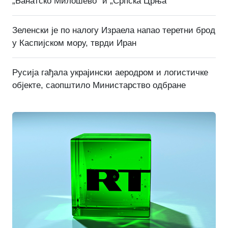
„Банатско Милошево“ и „Српска Црња“
Зеленски је по налогу Израела напао теретни брод
у Каспијском мору, тврди Иран
Русија гађала украјински аеродром и логистичке
објекте, саопштило Министарство одбране