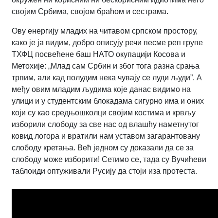
својим Србима, својом браћом и сестрама.
Ову енергију младих на читавом српском простору,
како је ја видим, добро описују речи песме реп групе
ТХФЦ посвећене баш НАТО окупацији Косова и
Метохије: „Млад сам Србин и због тога разна срања
трпим, али кад полудим нека чувају се луди људи”. А
међу овим младим људима које данас видимо на
улици и у студентским блокадама сигурно има и оних
који су као средњошколци својим костима и крвљу
изборили слободу за све нас од влашћу наметнутог
ковид логора и вратили нам уставом загарантовану
слободу кретања. Већ једном су доказали да се за
слободу може изборити! Сетимо се, тада су Вучићеви
таблоиди оптуживали Русију да стоји иза протеста.