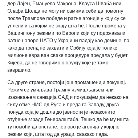
дер Лајен, Емануела Макрона, Клауса Шваба или
Олафа Шолца не могу ни самима себи да помогну
после Трампове победе и ратне агоније у коју су се
уплели и са којом не знају шта ће. После промена у
Вашингтону режими по Европи који су подржавали
ратне напоре НАТО у Украјини падају као домине, па
како да тренд не захвати и Србију која је толике
милионе евра ван сваке процедуре предала у буџет
Кијева, да не говоримо о оружју које је тамо
завршило.
Са друге стране, постоји још промашенији покушај.
Режим се умиљава Трампу измишљањем или
изазивањем санкција САД и покушајем да некако на
силу отме НИС од Руса и преда га Западу, друга
понуда која је дошла до јавности је незаконито
отуђење зграде Генералштаба. Тешко да ће му ишта
ту помоћи да опстане, јер ово је агонија у којој је
режим који, шта год да уради, свакако пада.