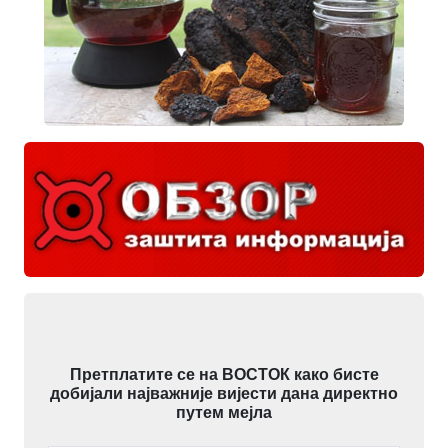
Претплатите се на ВОСТОК како бисте
добијали најважније вијести дана директно
путем мејла