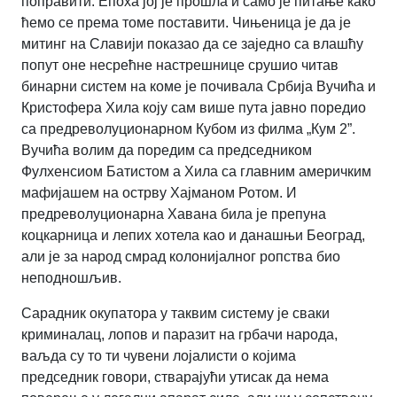
поправити. Епоха јој је прошла и само је питање како
ћемо се према томе поставити. Чињеница је да је
митинг на Славији показао да се заједно са влашћу
попут оне несрећне настрешнице срушио читав
бинарни систем на коме је почивала Србија Вучића и
Кристофера Хила коју сам више пута јавно поредио
са предреволуционарном Кубом из филма „Кум 2”.
Вучића волим да поредим са председником
Фулхенсиом Батистом а Хила са главним америчким
мафијашем на острву Хајманом Ротом. И
предреволуционарна Хавана била је препуна
коцкарница и лепих хотела као и данашњи Београд,
али је за народ смрад колонијалног ропства био
неподношљив.
Сарадник окупатора у таквим систему је сваки
криминалац, лопов и паразит на грбачи народа,
ваљда су то ти чувени лојалисти о којима
председник говори, стварајући утисак да нема