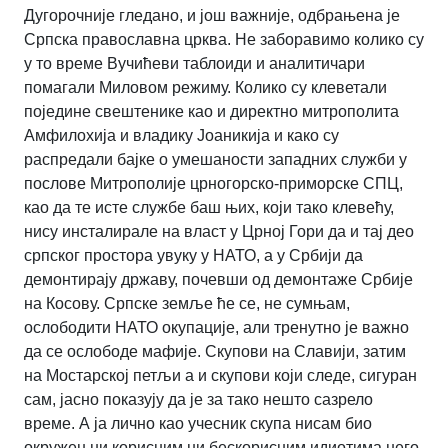
Дугорочније гледано, и још важније, одбрањена је
Српска православна црква. Не заборавимо колико су
у то време Вучићеви таблоиди и аналитичари
помагали Миловом режиму. Колико су клеветали
поједине свештенике као и директно митрополита
Амфилохија и владику Јоаникија и како су
распредали бајке о умешаности западних служби у
послове Митрополије црногорско-приморске СПЦ,
као да те исте службе баш њих, који тако клевећу,
нису инсталирале на власт у Црној Гори да и тај део
српског простора увуку у НАТО, а у Србији да
демонтирају државу, почевши од демонтаже Србије
на Косову. Српске земље ће се, не сумњам,
ослободити НАТО окупације, али тренутно је важно
да се ослободе мафије. Скупови на Славији, затим
на Мостарској петљи а и скупови који следе, сигуран
сам, јасно показују да је за тако нешто сазрело
време. А ја лично као учесник скупа нисам био
окружен ни корисним ни бескорисним идиотима него