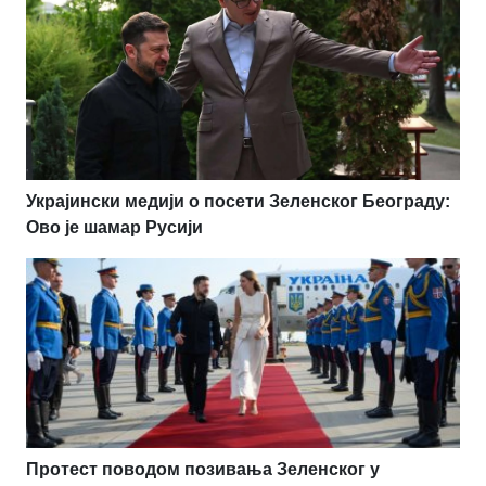
Украјински медији о посети Зеленског Београду:
Ово је шамар Русији
Протест поводом позивања Зеленског у