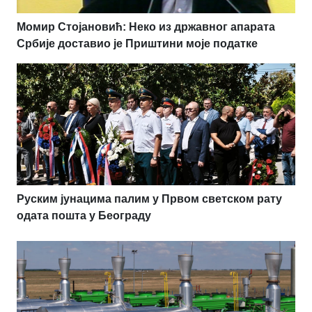
Момир Стојановић: Неко из државног апарата
Србије доставио је Приштини моје податке
Руским јунацима палим у Првом светском рату
одата пошта у Београду