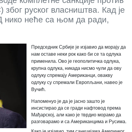
воде комплетне санкције против
 због руског власништва. Кад је
 нико неће са њом да ради,
Председник Србије је изјавио да морају да
нам оставе неки рок како би се та одлука
применила. Ово је геополитичка одлука,
крупна одлука, никада нисмо чули да ову
одлуку спремају Американци, овакву
одлуку су спремали Европљани, навео је
Вучић.
Напоменуо је да је јасно зашто је
инсистирао да се гради нафтовод према
Мађарској, али како је тврдио морамо да
разговарамо и са Американцима и Русима.
Како је изјавио, тим санкцијама Америчког