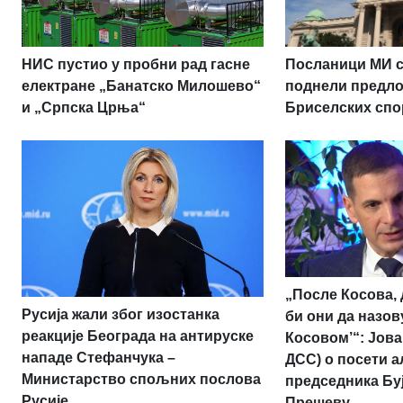
НИС пустио у пробни рад гасне
Посланици МИ с
електране „Банатско Милошево“
поднели предло
и „Српска Црња“
Бриселских спо
„После Косова, 
Русија жали због изостанка
би они да назов
реакције Београда на антируске
Косовом’“: Јов
нападе Стефанчука –
ДСС) о посети а
Министарство спољних послова
председника Бу
Русије
Прешеву