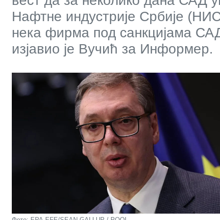
вест да за неколико дана САД у
Нафтне индустрије Србије (НИС)
нека фирма под санкцијама САД
изјавио је Вучић за Информер.
Фото: EPA-EFE/SEAN GALLUP / POOL