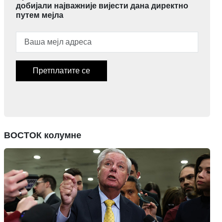
добијали најважније вијести дана директно
путем мејла
Претплатите се
ВОСТОК колумне