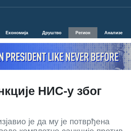
Економија
Друштво
Регион
Анализе
нкције НИС-у због
јавио је да му је потврђена