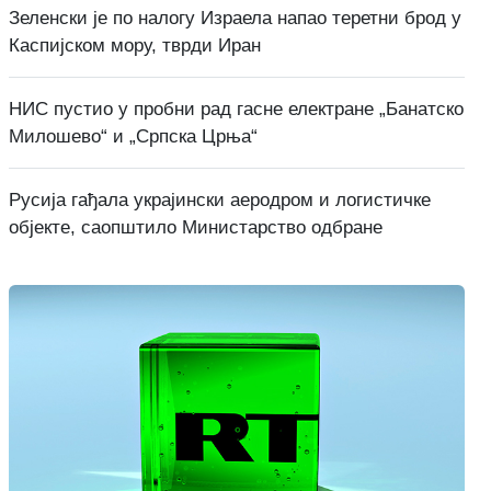
Зеленски је по налогу Израела напао теретни брод у
Каспијском мору, тврди Иран
НИС пустио у пробни рад гасне електране „Банатско
Милошево“ и „Српска Црња“
Русија гађала украјински аеродром и логистичке
објекте, саопштило Министарство одбране