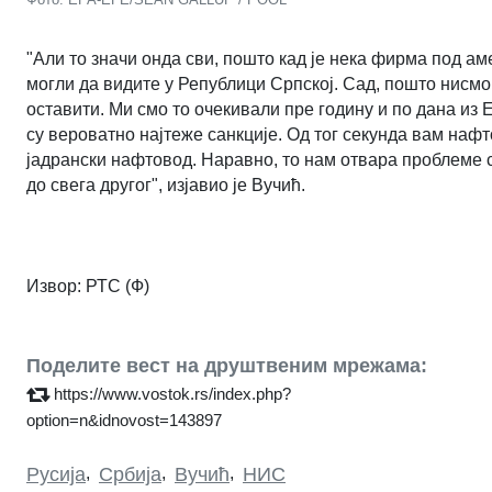
"Али то значи онда сви, пошто кад је нека фирма под ам
могли да видите у Републици Српској. Сад, пошто нисмо
оставити. Ми смо то очекивали пре годину и по дана из 
су вероватно најтеже санкције. Од тог секунда вам наф
јадрански нафтовод. Наравно, то нам отвара проблеме 
до свега другог", изјавио је Вучић.
Извор:
РТС
(Ф)
Поделите вест на друштвеним мрежама:
https://www.vostok.rs/index.php?
option=n&idnovost=143897
Русија
,
Србија
,
Вучић
,
НИС