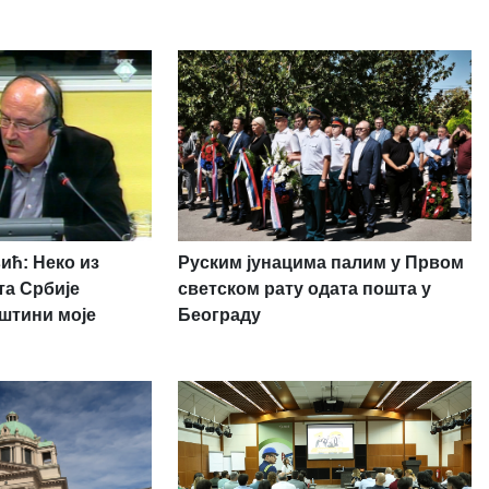
ић: Неко из
Руским јунацима палим у Првом
та Србије
светском рату одата пошта у
иштини моје
Београду