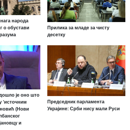
нага народа
Прилика за младе за чисту
г о обустави
десетку
разума
дошло је оно што
Председник парламента
у ‘источним
Украјине: Срби нису мали Руси
ановић (Нови
лбанског
јановцу и