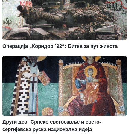
Операција „Коридор `92“: Битка за пут живота
Други део: Српско светосавље и свето-
сергијевска руска национална идеја