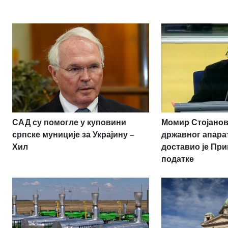
САД су помогле у куповини
Момир Стојанов
српске муниције за Украјину –
државног апара
Хил
доставио је Пр
податке