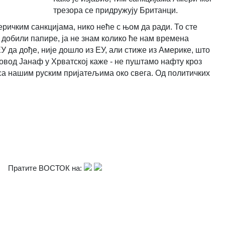
трезора се придружују Британци.
еричким санкцијама, нико неће с њом да ради. То сте
 добили папире, ја не знам колико ће нам времена
ЕУ да дође, није дошло из ЕУ, али стиже из Америке, што
товод Јанаф у Хрватској каже - не пуштамо нафту кроз
са нашим руским пријатељима око свега. Од политичких
Пратите ВОСТОК на: