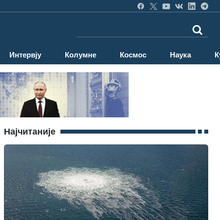
Интервју
Колумне
Космос
Наука
К
Најчитаније