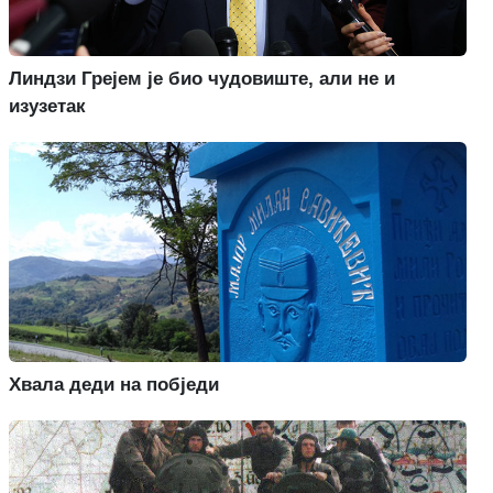
Линдзи Грејем је био чудовиште, али не и
изузетак
Хвала деди на побједи