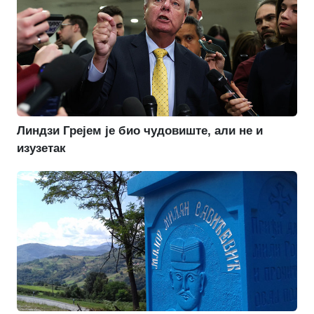
Линдзи Грејем је био чудовиште, али не и
изузетак