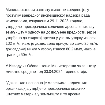
Министарство за заштиту животне средине је, у
поступку ванредног инспекцијског надзора рада
каменолома, извршеним 29.11.2023. године,
утврдило прекорачење количине арсена и никла у
земљишту у односу на дозвољене вредности, јер је
утврђено да садржај арсена у узетом узорку износи
132 мг/кг, иако је дозвољено присуство само 25 мг/кг,
док садржај никла у узорку износи 80,2 мг/кг, иако је
граница 50мг/кг.
У Изводу из Обавештења Министарства за заштиту
животне средине од 03.04.2024. године стоји:
"Дакле, као неспорно је мерењима надлежних
организација утврђено прекорачење опасних
штетних материја у земљишту, и то арсена