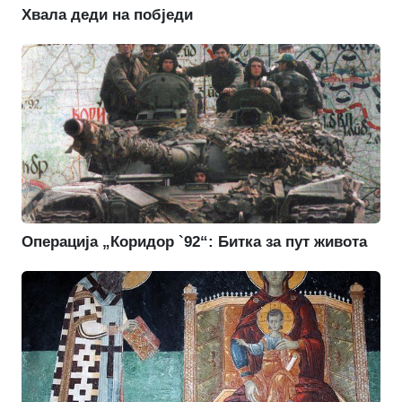
Хвала деди на побједи
Операција „Коридор `92“: Битка за пут живота