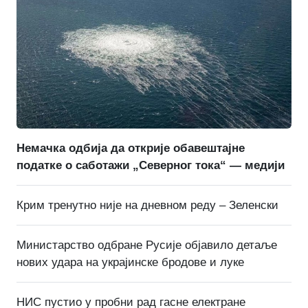
Немачка одбија да открије обавештајне
податке о саботажи „Северног тока“ — медији
Крим тренутно није на дневном реду – Зеленски
Министарство одбране Русије објавило детаље
нових удара на украјинске бродове и луке
НИС пустио у пробни рад гасне електране