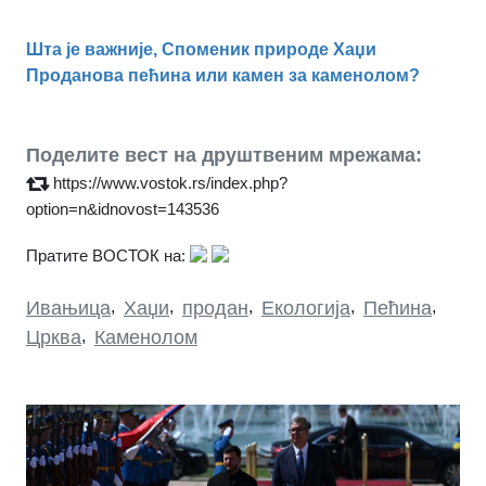
Шта је важније, Споменик природе Хаџи
Проданова пећина или камен за каменолом?
Поделите вест на друштвеним мрежама:
https://www.vostok.rs/index.php?
option=n&idnovost=143536
Пратите ВОСТОК на:
Ивањица
,
Хаџи
,
продан
,
Екологија
,
Пећина
,
Црква
,
Каменолом