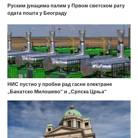
Руским јунацима палим у Првом светском рату
одата пошта у Београду
НИС пустио у пробни рад гасне електране
„Банатско Милошево“ и „Српска Црња“