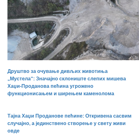
Друштво за очување дивљих животиња
„Мустела“: Значајно склониште слепих мишева
Хаџи-Проданова пећина угрожено
функционисањем и ширењем каменолома
Тајна Хаџи Проданове пећине: Откривена сасвим
случајно, а јединствено створење у свету живи
овде