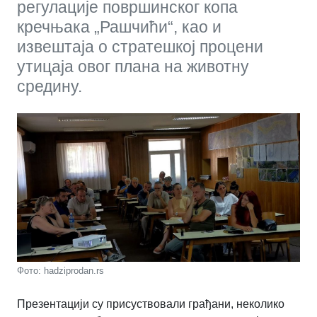
регулације површинског копа
кречњака „Рашчићи“, као и
извештаја о стратешкој процени
утицаја овог плана на животну
средину.
Фото: hadziprodan.rs
Презентацији су присуствовали грађани, неколико