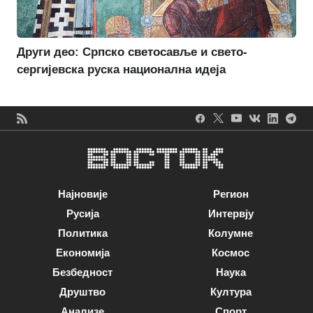
Други део: Српско светосавље и свето-
сергијевска руска национална идеја
Најновије
Регион
Русија
Интервју
Политика
Колумне
Економија
Космос
Безбедност
Наука
Друштво
Култура
Анализе
Спорт