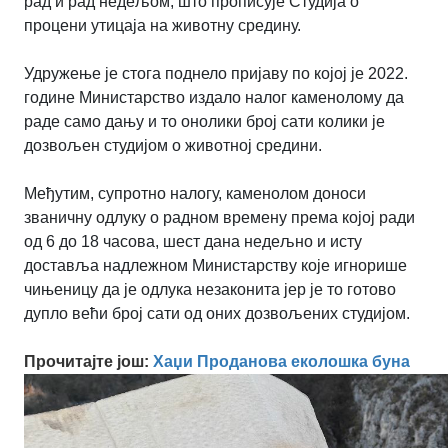
рад и рад недељом, што прописује Студија о
процени утицаја на животну средину.
Удружење је стога поднело пријаву по којој је 2022.
године Министарство издало налог каменолому да
раде само дању и то онолики број сати колики је
дозвољен студијом о животној средини.
Међутим, супротно налогу, каменолом доноси
званичну одлуку о радном времену према којој ради
од 6 до 18 часова, шест дана недељно и исту
доставља надлежном Министарству које игнорише
чињеницу да је одлука незаконита јер је то готово
дупло већи број сати од оних дозвољених студијом.
Прочитајте још:
Хаџи Проданова еколошка буна