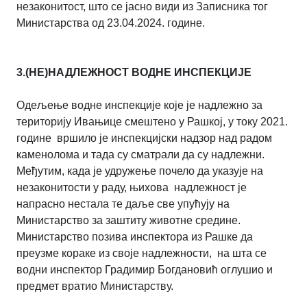
незаконитост, што се јасно види из Записника тог
Министарства од 23.04.2024. године.
3.(НЕ)НАДЛЕЖНОСТ ВОДНЕ ИНСПЕКЦИЈЕ
Одељење водне инспекције које је надлежно за
територију Ивањице смештено у Рашкој, у току 2021.
године вршило је инспекцијски надзор над радом
каменолома и тада су сматрали да су надлежни.
Међутим, када је удружење почело да указује на
незаконитости у раду, њихова надлежност је
напрасно нестала те даље све упућују на
Министарство за заштиту животне средине.
Министарство позива инспектора из Рашке да
преузме кораке из своје надлежности, на шта се
водни инспектор Градимир Богдановић оглушио и
предмет вратио Министарству.