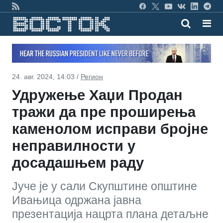
24. авг. 2024, 14:03 /
Регион
Удружење Хаџи Продан
тражи да пре проширења
каменолом исправи бројне
неправилности у
досадашњем раду
Јуче је у сали Скупштине општине
Ивањица одржана јавна
презентација нацрта плана детаљне