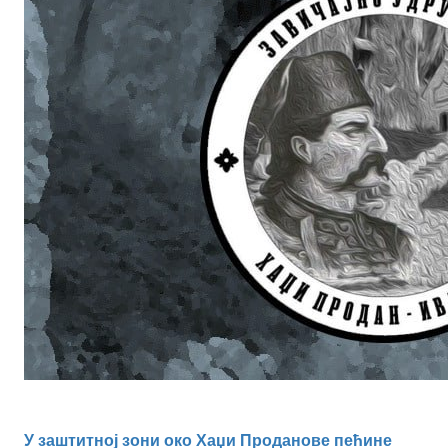
У заштитној зони око Хаџи Проданове пећине