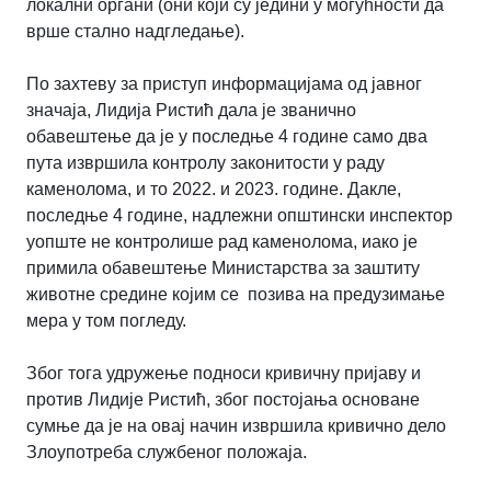
локални органи (они који су једини у могућности да
врше стално надгледање).
По захтеву за приступ информацијама од јавног
значаја, Лидија Ристић дала је званично
обавештење да је у последње 4 године само два
пута извршила контролу законитости у раду
каменолома, и то 2022. и 2023. године. Дакле,
последње 4 године, надлежни општински инспектор
уопште не контролише рад каменолома, иако је
примила обавештење Министарства за заштиту
животне средине којим се позива на предузимање
мера у том погледу.
Због тога удружење подноси кривичну пријаву и
против Лидије Ристић, због постојања основане
сумње да је на овај начин извршила кривично дело
Злоупотреба службеног положаја.