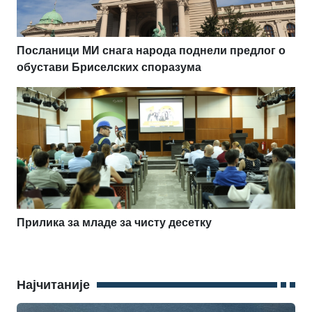
Посланици МИ снага народа поднели предлог о
обустави Бриселских споразума
Прилика за младе за чисту десетку
Најчитаније