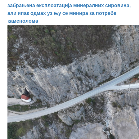
забрањена експлоатација минералних сировина,
али ипак одмах уз њу се минира за потребе
каменолома