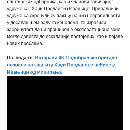
општинских одборника, као и чланови завичајног
удружења "Хаџи Продан" из Ивањице. Припадници
удружења скренули су пажњу на низ неправилности
у досадашњем раду каменолома, те изразили
забринутост да би проширење експлоатационе зоне
могло довести до ескалације постојећих, као и појаве
нових проблема.
Погледајте:
Ветерани 63. Падобранске бригаде
позвали на заштиту Хаџи Проданове пећине у
Ивањици од минирања