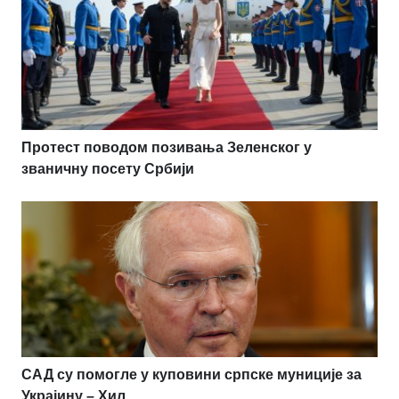
Протест поводом позивања Зеленског у
званичну посету Србији
САД су помогле у куповини српске муниције за
Украјину – Хил