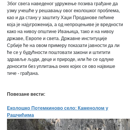
Због свега наведеног удружење позива грађане да
узму учешће у решавању овог еколошког проблема,
као и да стану у заштиту Хаџи Проданове пећине
која је најугроженија, а од непроцењиве је вредности
како на нивоу општине Ивањица, тако и на нивоу
државе, Европе и света. Државне институције
Србије ће на овом примеру показати јавности да ли
ће се у будућности поштовати закони и штитити
здравље људи, деце и природе, или ће се одлуке
доносити без уплитања оних којих се ово највише
тиче - грађана.
Повезане вести:
Еколошко Потемкиново село: Каменолом у
Рашчићима