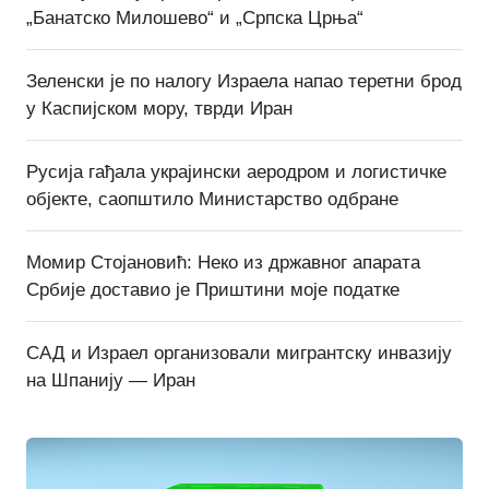
„Банатско Милошево“ и „Српска Црња“
Зеленски је по налогу Израела напао теретни брод
у Каспијском мору, тврди Иран
Русија гађала украјински аеродром и логистичке
објекте, саопштило Министарство одбране
Момир Стојановић: Неко из државног апарата
Србије доставио је Приштини моје податке
САД и Израел организовали мигрантску инвазију
на Шпанију — Иран