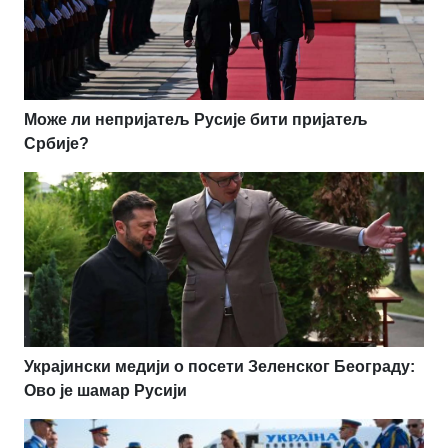
Може ли непријатељ Русије бити пријатељ
Србије?
Украјински медији о посети Зеленског Београду:
Ово је шамар Русији