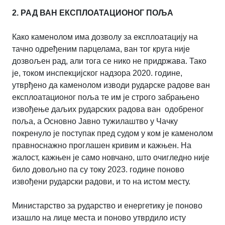
2. РАД ВАН ЕКСПЛОАТАЦИОНОГ ПОЉА
Како каменолом има дозволу за експлоатацију на
тачно одређеним парцелама, ван тог круга није
дозвољен рад, али тога се нико не придржава. Тако
је, током инспекцијског надзора 2020. године,
утврђено да каменолом изводи рударске радове ван
експлоатационог поља те им је строго забрањено
извођење даљих рударских радова ван одобреног
поља, а Основно Јавно тужилаштво у Чачку
покренуло је поступак пред судом у ком је каменолом
правноснажно проглашен кривим и кажњен. На
жалост, кажњен је само новчано, што очигледно није
било довољно па су току 2023. године поново
извођени рударски радови, и то на истом месту.
Министарство за рударство и енергетику је поново
изашло на лице места и поново утврдило исту