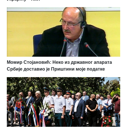
Момир Стојановић: Неко из државног апарата
Србије доставио је Приштини моје податке