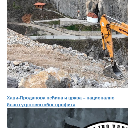
Хаџи-Проданова пећина и црква – национално
благо угрожено због профита