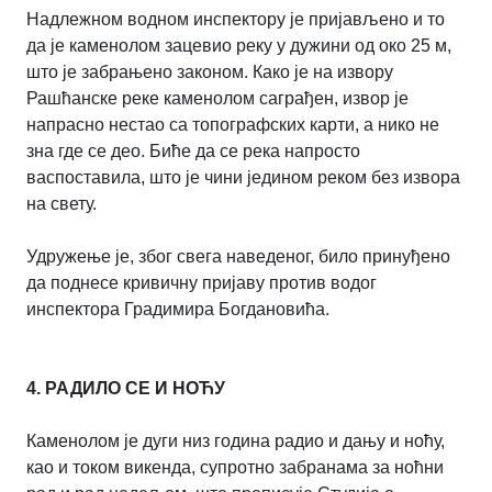
Надлежном водном инспектору је пријављено и то
да је каменолом зацевио реку у дужини од око 25 м,
што је забрањено законом. Како је на извору
Рашћанске реке каменолом саграђен, извор је
напрасно нестао са топографских карти, а нико не
зна где се део. Биће да се река напросто
васпоставила, што је чини једином реком без извора
на свету.
Удружење је, због свега наведеног, било принуђено
да поднесе кривичну пријаву против водог
инспектора Градимира Богдановића.
4. РАДИЛО СЕ И НОЋУ
Каменолом је дуги низ година радио и дању и ноћу,
као и током викенда, супротно забранама за ноћни