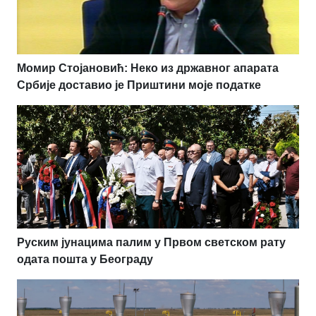
Момир Стојановић: Неко из државног апарата
Србије доставио је Приштини моје податке
Руским јунацима палим у Првом светском рату
одата пошта у Београду