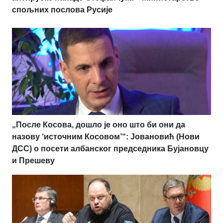
спољних послова Русије
„После Косова, дошло је оно што би они да
назову ‘источним Косовом’“: Јовановић (Нови
ДСС) о посети албанског председника Бујановцу
и Прешеву