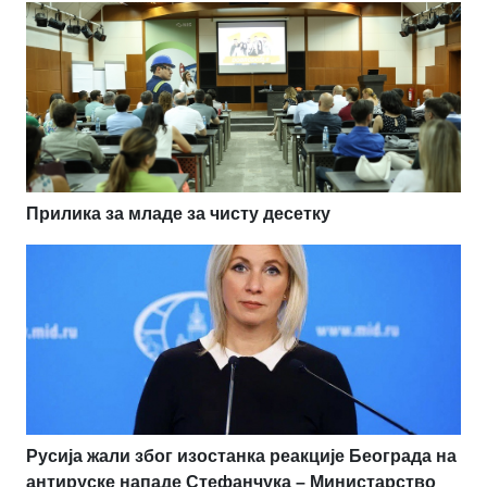
Прилика за младе за чисту десетку
Русија жали због изостанка реакције Београда на
антируске нападе Стефанчука – Министарство