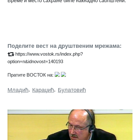
Време и место сахране биће накнадно саопштени.
Поделите вест на друштвеним мрежама:
https://www.vostok.rs/index.php?
option=n&idnovost=140193
Пратите ВОСТОК на:
Младић
,
Караџић
,
Булатовић