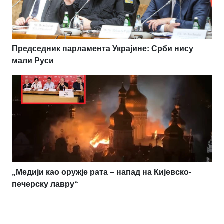
Председник парламента Украјине: Срби нису
мали Руси
„Медији као оружје рата – напад на Кијевско-
печерску лавру“