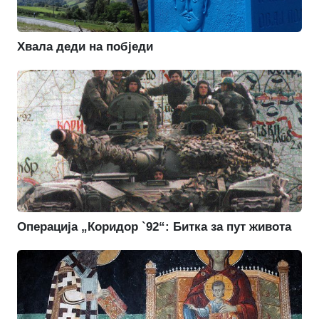
Хвала деди на побједи
Операција „Коридор `92“: Битка за пут живота