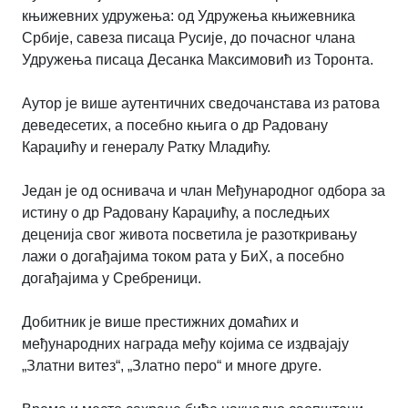
књижевних удружења: од Удружења књижевника
Србије, савеза писаца Русије, до почасног члана
Удружења писаца Десанка Максимовић из Торонта.
Аутор је више аутентичних сведочанстава из ратова
деведесетих, а посебно књига о др Радовану
Караџићу и генералу Ратку Младићу.
Један је од оснивача и члан Међународног одбора за
истину о др Радовану Караџићу, а последњих
деценија свог живота посветила је разоткривању
лажи о догађајима током рата у БиХ, а посебно
догађајима у Сребреници.
Добитник је више престижних домаћих и
међународних награда међу којима се издвајају
„Златни витез“, „Златно перо“ и многе друге.