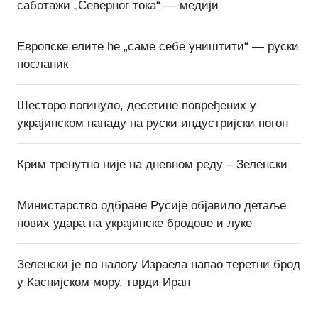
саботажи „Северног тока“ — медији
Европске елите ће „саме себе уништити“ — руски
посланик
Шесторо погинуло, десетине повређених у
украјинском нападу на руски индустријски погон
Крим тренутно није на дневном реду – Зеленски
Министарство одбране Русије објавило детаље
нових удара на украјинске бродове и луке
Зеленски је по налогу Израела напао теретни брод
у Каспијском мору, тврди Иран