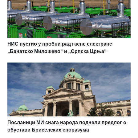
НИС пустио у пробни рад гасне електране
„Банатско Милошево“ и „Српска Црња“
Посланици МИ снага народа поднели предлог о
обустави Бриселских споразума