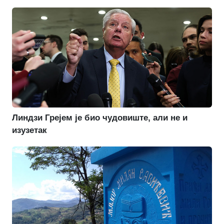
Линдзи Грејем је био чудовиште, али не и
изузетак