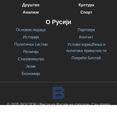
Друштво
Култура
Анализе
Спорт
О Русији
Основни подаци
Партнери
Историја
Контакт
Политички систем
Услови коришћења и
политика приватности
Религија
Покреће Битлаб
Становништво
Језик
Економија
© 2025 ВОСТОК | Вести из Русије на српском. Сва права
задржана.
Покреће Битлаб
.