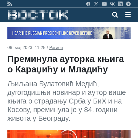
06. мај 2023, 11:25 /
Регион
Преминула ауторка књига
о Караџићу и Младићу
Љиљана Булатовић Медић,
дугогодишњи новинар и аутор више
књига о страдању Срба у БиХ и на
Косову, преминула је у 84. години
живота у Београду.