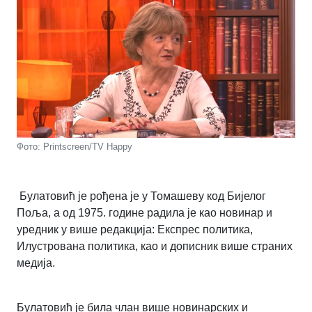
Фото: Printscreen/TV Happy
Булатовић је рођена је у Томашеву код Бијелог
Поља, а од 1975. године радила је као новинар и
уредник у више редакција: Експрес политика,
Илустрована политика, као и дописник више страних
медија.
Булатовић је била члан више новинарских и