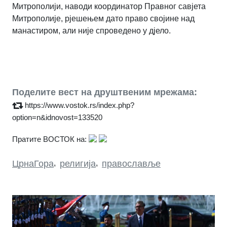
Митрополији, наводи координатор Правног савјета
Митрополије, рјешењем дато право својине над
манастиром, али није спроведено у дјело.
Поделите вест на друштвеним мрежама:
https://www.vostok.rs/index.php?
option=n&idnovost=133520
Пратите ВОСТОК на:
ЦрнаГора
,
религија
,
православље