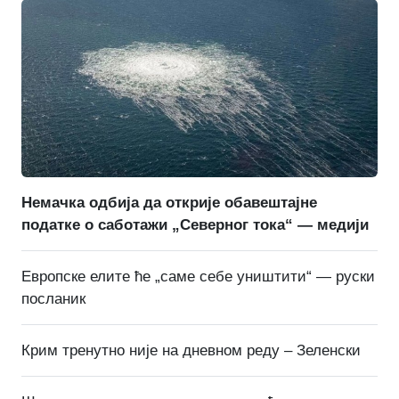
Немачка одбија да открије обавештајне
податке о саботажи „Северног тока“ — медији
Европске елите ће „саме себе уништити“ — руски
посланик
Крим тренутно није на дневном реду – Зеленски