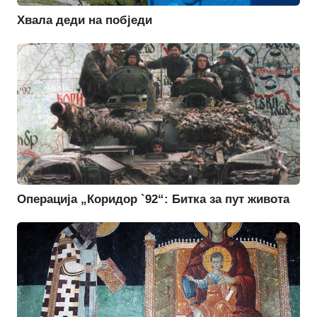
Хвала деди на побједи
Операција „Коридор `92“: Битка за пут живота