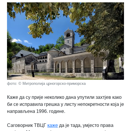
фото: © Митрополија црногорско-приморска
Каже да су прије неколико дана упутили захтјев како
би се исправила грешка у листу непокретности која је
направљена 1996. године.
Саговорник ТВЦГ
каже
да је тада, умјесто права