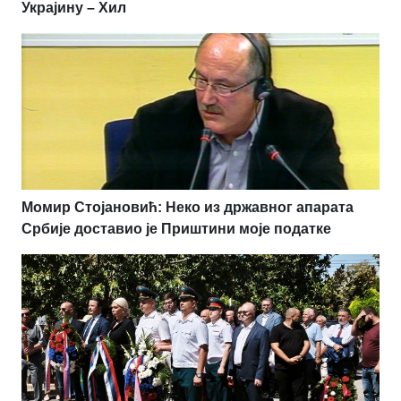
Украјину – Хил
Момир Стојановић: Неко из државног апарата
Србије доставио је Приштини моје податке