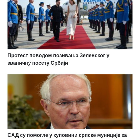
Протест поводом позивања Зеленског у
званичну посету Србији
САД су помогле у куповини српске муниције за