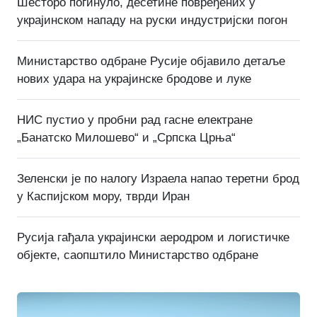
Шесторо погинуло, десетине повређених у
украјинском нападу на руски индустријски погон
Министарство одбране Русије објавило детаље
нових удара на украјинске бродове и луке
НИС пустио у пробни рад гасне електране
„Банатско Милошево“ и „Српска Црња“
Зеленски је по налогу Израела напао теретни брод
у Каспијском мору, тврди Иран
Русија гађала украјински аеродром и логистичке
објекте, саопштило Министарство одбране