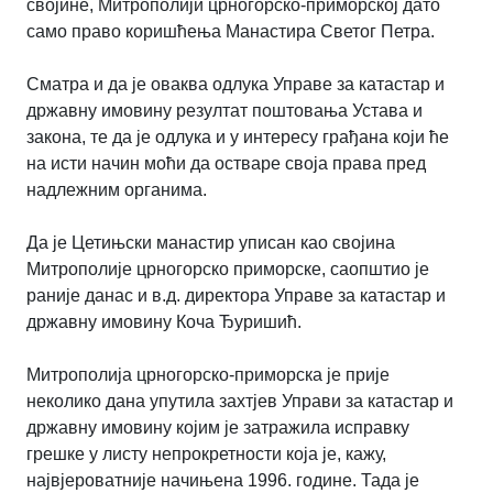
својине, Митрополији црногорско-приморској дато
само право коришћења Манастира Светог Петра.
Сматра и да је оваква одлука Управе за катастар и
државну имовину резултат поштовања Устава и
закона, те да је одлука и у интересу грађана који ће
на исти начин моћи да остваре своја права пред
надлежним органима.
Да је Цетињски манастир уписан као својина
Митрополије црногорско приморске, саопштио је
раније данас и в.д. директора Управе за катастар и
државну имовину Коча Ђуришић.
Митрополија црногорско-приморска је прије
неколико дана упутила захтјев Управи за катастар и
државну имовину којим је затражила исправку
грешке у листу непрокретности која је, кажу,
највјероватније начињена 1996. године. Тада је