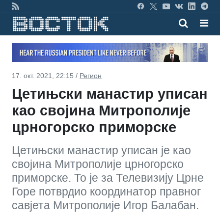
17. окт. 2021, 22:15 /
Регион
Цетињски манастир уписан
као својина Митрополије
црногорско приморске
Цетињски манастир уписан је као
својина Митрополије црногорско
приморске. То је за Телевизију Црне
Горе потврдио координатор правног
савјета Митрополије Игор Балабан.