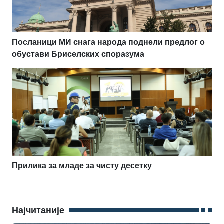
Посланици МИ снага народа поднели предлог о
обустави Бриселских споразума
Прилика за младе за чисту десетку
Најчитаније