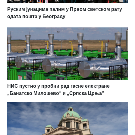
Руским јунацима палим у Првом светском рату
одата пошта у Београду
НИС пустио у пробни рад гасне електране
„Банатско Милошево“ и „Српска Црња“