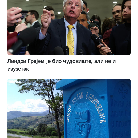
Линдзи Грејем је био чудовиште, али не и
изузетак