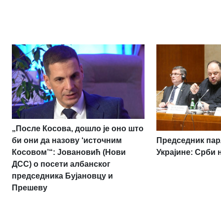
„После Косова, дошло је оно што
Председник па
би они да назову ‘источним
Украјине: Срби 
Косовом’“: Јовановић (Нови
ДСС) о посети албанског
председника Бујановцу и
Прешеву