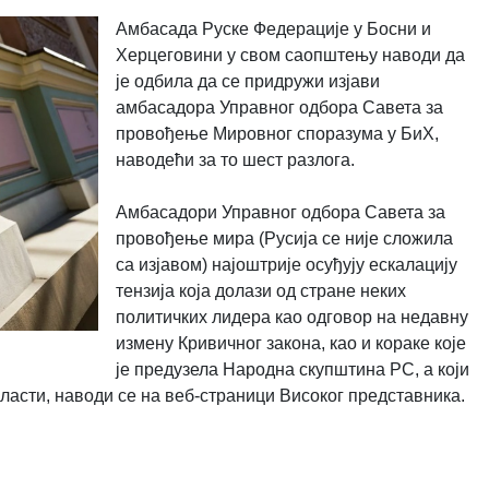
Амбасада Руске Федерације у Босни и
Херцеговини у свом саопштењу наводи да
је одбила да се придружи изјави
амбасадора Управног одбора Савета за
провођење Мировног споразума у БиХ,
наводећи за то шест разлога.
Амбасадори Управног одбора Савета за
провођење мира (Русија се није сложила
са изјавом) најоштрије осуђују ескалацију
тензија која долази од стране неких
политичких лидера као одговор на недавну
измену Кривичног закона, као и кораке које
је предузела Народна скупштина РС, а који
ласти, наводи се на веб-страници Високог представника.