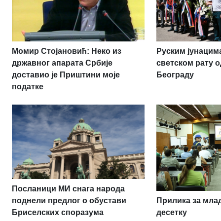
Момир Стојановић: Неко из
Руским јунацим
државног апарата Србије
светском рату о
доставио је Приштини моје
Београду
податке
Посланици МИ снага народа
Прилика за млад
поднели предлог о обустави
десетку
Бриселских споразума