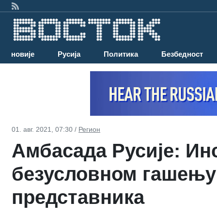
Најновије
Русија
Политика
Безбедност
01. авг. 2021, 07:30 /
Регион
Амбасада Русије: Ин
безусловном гашењу 
представника