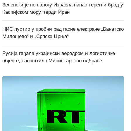
Зеленски је по налогу Израела напао теретни брод у
Каспијском мору, тврди Иран
НИС пустио у пробни рад гасне електране „Банатско
Милошево“ и „Српска Црња“
Русија гађала украјински аеродром и логистичке
објекте, саопштило Министарство одбране