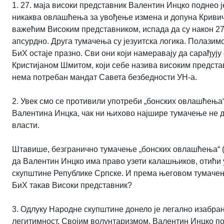
1. 27. маја високи представник Валентин Инцко поднео ј
никаква овлашћења за увођење измена и допуна Кривич
важећим Високим представником, испада да су након 27.
апсурдно. Друга тумачења су језуитска логика. Полазимо
БиХ остаје празно. Сви они који намеравају да сарађ
Кристијаном Шмитом, који себе назива високим представн
нема потребан мандат Савета безбедности УН-а.
2. Увек смо се противили употреби „бонских овлашћења“
Валентина Инцка, чак ни њихово најшире тумачење не д
власти.
Штавише, безгранично тумачење „бонских овлашћења“ (тзв
да Валентин Инцко има право узети калашњиков, отићи
скупштине Републике Српске. И према његовом тумачењу
БиХ такав Високи представник?
3. Одлуку Народне скупштине донело је легално изабра
легитимност. Својим волунтаризмом, Валентин Инцко пос