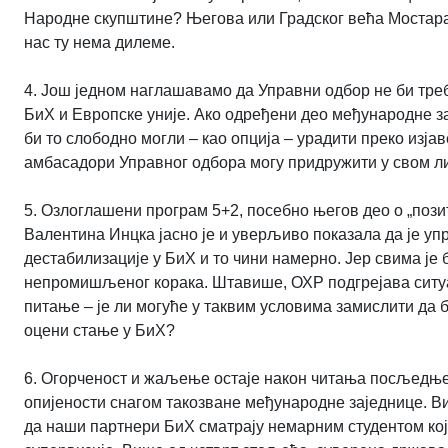
Народне скупштине? Његова или Градског већа Мостара
нас ту нема дилеме.
4. Још једном наглашавамо да Управни одбор не би треб
БиХ и Европске уније. Ако одређени део међународне за
би то слободно могли – као опција – урадити преко изјав
амбасадори Управног одбора могу придружити у свом ли
5. Озлоглашени програм 5+2, посебно његов део о „поз
Валентина Инцка јасно је и уверљиво показала да је уп
дестабилизације у БиХ и то чини намерно. Јер свима је 
непромишљеног корака. Штавише, ОХР подгрејава ситуаци
питање – је ли могуће у таквим условима замислити да 
оцени стање у БиХ?
6. Огорченост и жаљење остаје након читања посљедње
опијености снагом такозване међународне заједнице. В
да наши партнери БиХ сматрају немарним студентом кој