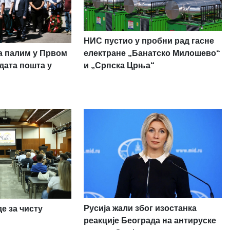
НИС пустио у пробни рад гасне
а палим у Првом
електране „Банатско Милошево“
дата пошта у
и „Српска Црња“
Русија жали због изостанка
е за чисту
реакције Београда на антируске