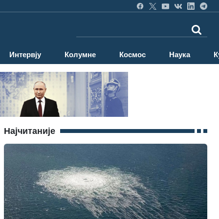
Интервју
Колумне
Космос
Наука
К
Најчитаније