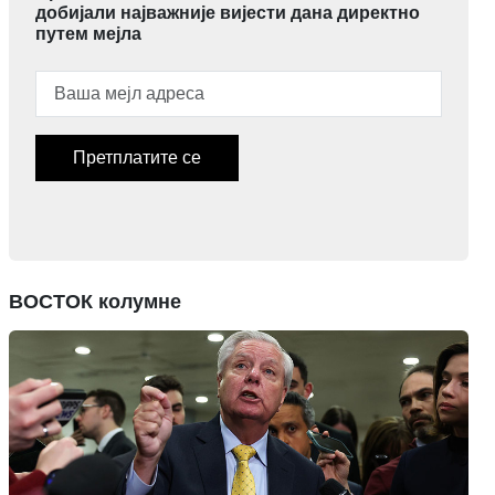
добијали најважније вијести дана директно
путем мејла
Претплатите се
ВОСТОК колумне