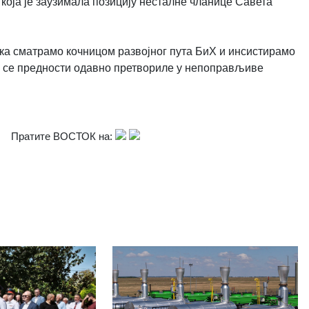
која је заузимала позицију несталне чланице Савета
ика сматрамо кочницом развојног пута БиХ и инсистирамо
су се предности одавно претвориле у непоправљиве
Пратите ВОСТОК на: