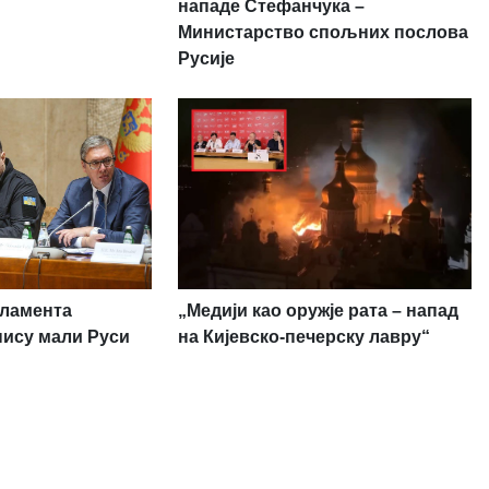
нападе Стефанчука –
Министарство спољних послова
Русије
рламента
„Медији као оружје рата – напад
нису мали Руси
на Кијевско-печерску лавру“