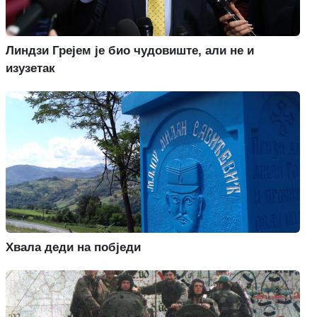
Линдзи Грејем је био чудовиште, али не и
изузетак
Хвала деди на побједи