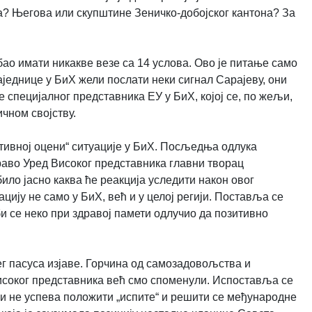
? Његова или скупштине Зеничко-добојског кантона? За
ао имати никакве везе са 14 услова. Ово је питање само
једнице у БиХ жели послати неки сигнал Сарајеву, они
е специјалног представника ЕУ у БиХ, којој се, по жељи,
чном својству.
итивној оцени“ ситуације у БиХ. Посљедња одлука
раво Уред Високог представника главни творац
било јасно каква ће реакција уследити након овог
ју не само у БиХ, већ и у целој регији. Поставља се
би се неко при здравој памети одлучио да позитивно
г пасуса изјаве. Горчина од самозадовољства и
исоког представника већ смо споменули. Испоставља се
и не успева положити „испите“ и решити се међународне