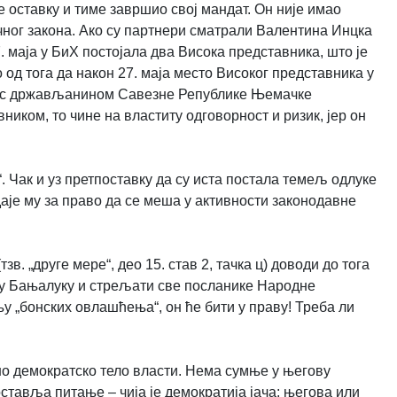
е оставку и тиме завршио свој мандат. Он није имао
ног закона. Ако су партнери сматрали Валентина Инцка
 маја у БиХ постојала два Висока представника, што је
 од тога да након 27. маја место Високог представника у
ују с држављанином Савезне Републике Њемачке
иком, то чине на властиту одговорност и ризик, јер он
. Чак и уз претпоставку да су иста постала темељ одлуке
аје му за право да се меша у активности законодавне
. „друге мере“, део 15. став 2, тачка ц) доводи до тога
 у Бањалуку и стрељати све посланике Народне
 „бонских овлашћења“, он ће бити у праву! Треба ли
но демократско тело власти. Нема сумње у његову
тавља питање – чија је демократија јача: његова или