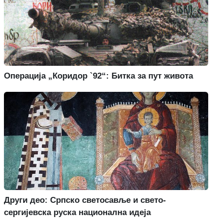
Операција „Коридор `92“: Битка за пут живота
Други део: Српско светосавље и свето-
сергијевска руска национална идеја