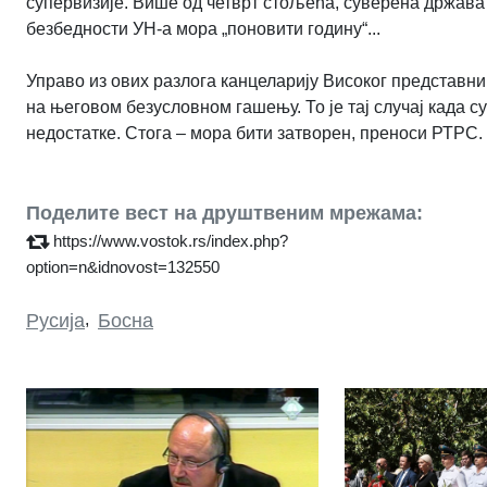
супервизије. Више од четврт стољећа, суверена држава 
безбедности УН-а мора „поновити годину“...
Управо из ових разлога канцеларију Високог представн
на његовом безусловном гашењу. То је тај случај када 
недостатке. Стога – мора бити затворен, преноси РТРС.
Поделите вест на друштвеним мрежама:
https://www.vostok.rs/index.php?
option=n&idnovost=132550
Русија
,
Босна