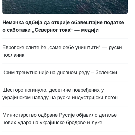
Немачка одбија да открије обавештајне податке
о саботажи „Северног тока“ — медији
Европске елите ће „саме себе уништити“ — руски
посланик
Крим тренутно није на дневном реду – Зеленски
Шесторо погинуло, десетине повређених у
украјинском нападу на руски индустријски погон
Министарство одбране Русије објавило детаље
нових удара на украјинске бродове и луке