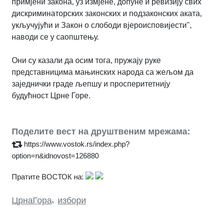
примјени закона, уз измјене, допуне и ревизију свих
дискриминаторских законских и подзаконских аката,
укључујући и Закон о слободи вјероисповијести",
наводи се у саопштењу.
Они су казали да осим тога, пружају руке
представницима мањинских народа са жељом да
заједнички граде љепшу и просперитетнију
будућност Црне Горе.
Поделите вест на друштвеним мрежама:
https://www.vostok.rs/index.php?
option=n&idnovost=126880
Пратите ВОСТОК на:
ЦрнаГора
,
избори