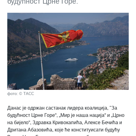
будућност Црне Горе.
фото: © ТАСС
Данас је одржан састанак лидера коалиција, "За
будућност Црне Горе“, „Мир је наша нација“ и „Црно
на бијело“, Здравка Кривокапића, Алексе Бечића и
Дритана Абазовића, које ће конституисати будућу