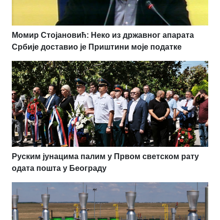
Момир Стојановић: Неко из државног апарата
Србије доставио је Приштини моје податке
Руским јунацима палим у Првом светском рату
одата пошта у Београду