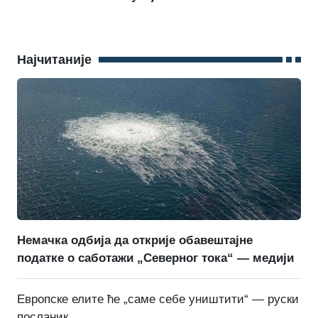
Најчитаније
Немачка одбија да открије обавештајне
податке о саботажи „Северног тока“ — медији
Европске елите ће „саме себе уништити“ — руски
посланик