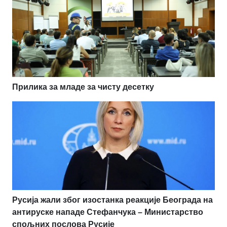
Прилика за младе за чисту десетку
Русија жали због изостанка реакције Београда на
антируске нападе Стефанчука – Министарство
спољних послова Русије