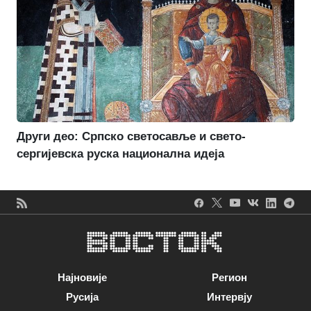
Други део: Српско светосавље и свето-
сергијевска руска национална идеја
Најновије
Регион
Русија
Интервју