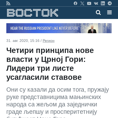
31. авг. 2020, 15:16 /
Регион
Четири принципа нове
власти у Црној Гори:
Лидери три листе
усагласили ставове
Они су казали да осим тога, пружају
руке представницима мањинских
народа са жељом да заједнички
граде љепшу и просперитетнију