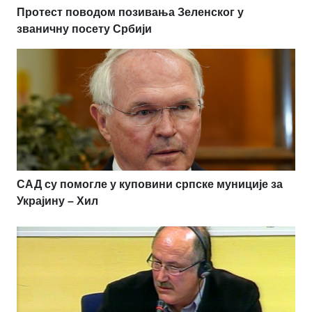
Протест поводом позивања Зеленског у
званичну посету Србији
САД су помогле у куповини српске муниције за
Украјину – Хил