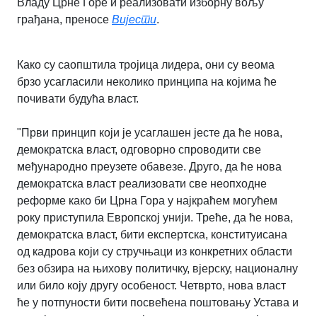
Владу Црне Горе и реализовати изборну вољу
грађана, преносе
Вијести
.
Како су саопштила тројица лидера, они су веома
брзо усагласили неколико принципа на којима ће
почивати будућа власт.
"Први принцип који је усаглашен јесте да ће нова,
демократска власт, одговорно спроводити све
међународно преузете обавезе. Друго, да ће нова
демократска власт реализовати све неопходне
реформе како би Црна Гора у најкраћем могућем
року приступила Европској унији. Треће, да ће нова,
демократска власт, бити експертска, конституисана
од кадрова који су стручњаци из конкретних области
без обзира на њихову политичку, вјерску, националну
или било коју другу особеност. Четврто, нова власт
ће у потпуности бити посвећена поштовању Устава и