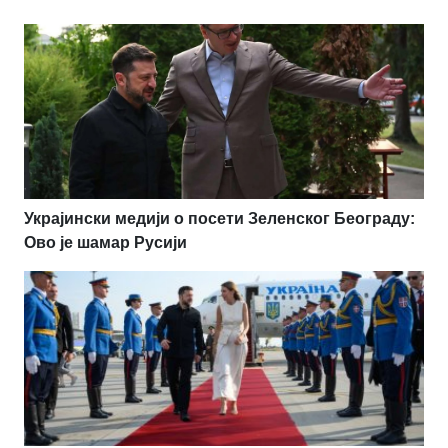
Украјински медији о посети Зеленског Београду:
Ово је шамар Русији