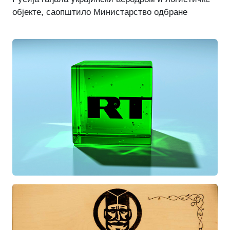
објекте, саопштило Министарство одбране