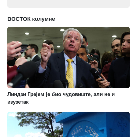
ВОСТОК колумне
Линдзи Грејем је био чудовиште, али не и
изузетак