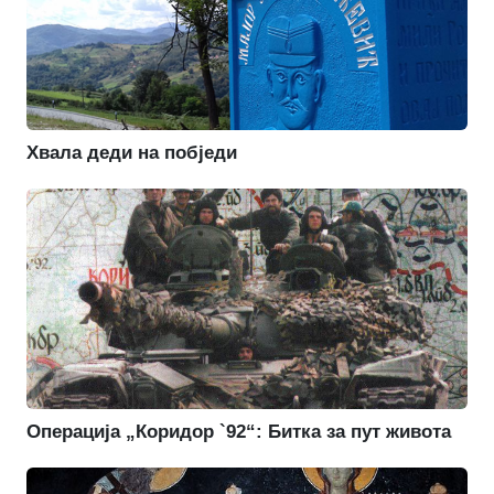
Хвала деди на побједи
Операција „Коридор `92“: Битка за пут живота