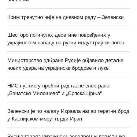
Крим тренутно није на дневном реду – Зеленски
Шесторо погинуло, десетине повређених у
украјинском нападу на руски индустријски погон
Министарство одбране Русије објавило детаље
нових удара на украјинске бродове и луке
НИС пустио у пробни рад гасне електране
„Банатско Милошево“ и „Српска Црња“
Зеленски је по налогу Израела напао теретни брод
у Каспијском мору, тврди Иран
Русија гађала украјински аеродром и логистичке