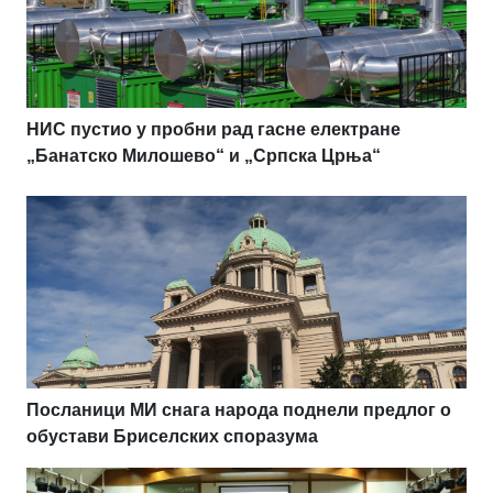
НИС пустио у пробни рад гасне електране
„Банатско Милошево“ и „Српска Црња“
Посланици МИ снага народа поднели предлог о
обустави Бриселских споразума