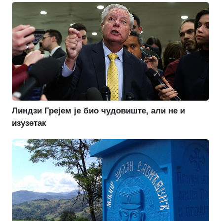
Линдзи Грејем је био чудовиште, али не и
изузетак