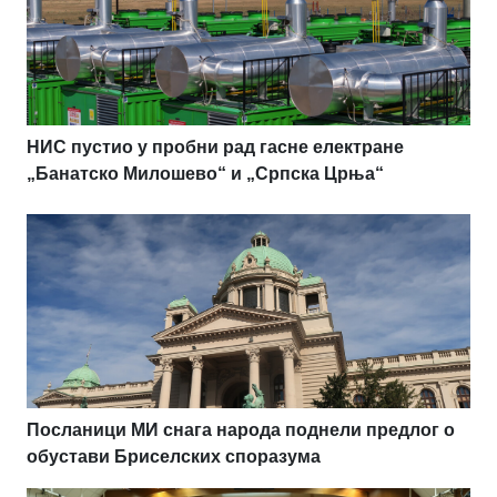
НИС пустио у пробни рад гасне електране
„Банатско Милошево“ и „Српска Црња“
Посланици МИ снага народа поднели предлог о
обустави Бриселских споразума