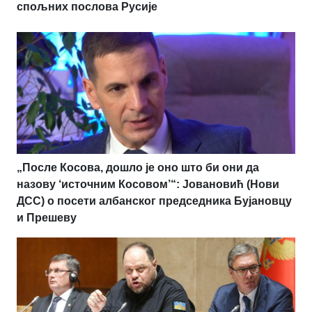
спољних послова Русије
„После Косова, дошло је оно што би они да
назову ‘источним Косовом’“: Јовановић (Нови
ДСС) о посети албанског председника Бујановцу
и Прешеву