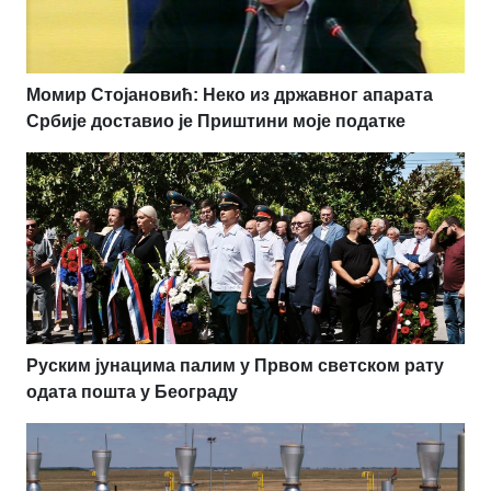
Момир Стојановић: Неко из државног апарата
Србије доставио је Приштини моје податке
Руским јунацима палим у Првом светском рату
одата пошта у Београду