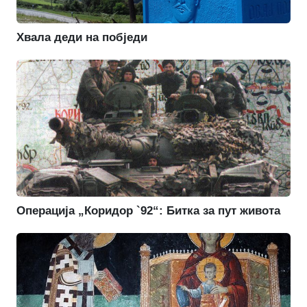
Хвала деди на побједи
Операција „Коридор `92“: Битка за пут живота