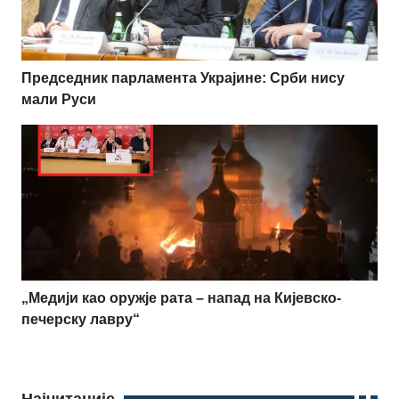
Председник парламента Украјине: Срби нису
мали Руси
„Медији као оружје рата – напад на Кијевско-
печерску лавру“
Најчитаније