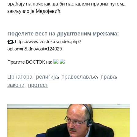
враћају на почетак, да би наставили правим путем„,
закључио је Медојевић.
Поделите вест на друштвеним мрежама:
https://www.vostok.rs/index.php?
option=n&idnovost=124029
Пратите ВОСТОК на:
ЦрнаГора
,
религија
,
православље
,
права
,
закони
,
протест