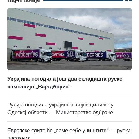
Украјина погодила још два складишта руске
компаније „Вајлдберис“
Русија погодила украјинске војне циљеве у
Одеској области — Министарство одбране
Европске елите ће „саме себе уништити“ — руски
посланик