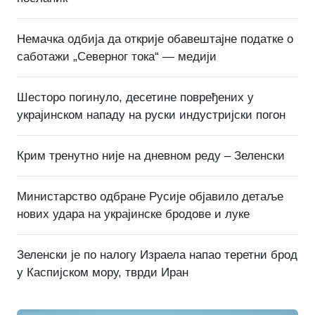
Немачка одбија да открије обавештајне податке о
саботажи „Северног тока“ — медији
Шесторо погинуло, десетине повређених у
украјинском нападу на руски индустријски погон
Крим тренутно није на дневном реду – Зеленски
Министарство одбране Русије објавило детаље
нових удара на украјинске бродове и луке
Зеленски је по налогу Израела напао теретни брод
у Каспијском мору, тврди Иран