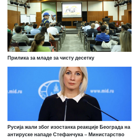
Прилика за младе за чисту десетку
Русија жали због изостанка реакције Београда на
антируске нападе Стефанчука – Министарство