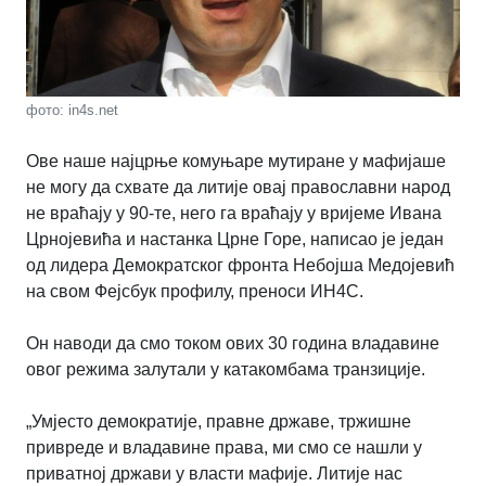
фото: in4s.net
Ове наше најцрње комуњаре мутиране у мафијаше
не могу да схвате да литије овај православни народ
не враћају у 90-те, него га враћају у вријеме Ивана
Црнојевића и настанка Црне Горе, написао је један
од лидера Демократског фронта Небојша Медојевић
на свом Фејсбук профилу, преноси ИН4С.
Он наводи да смо током ових 30 година владавине
овог режима залутали у катакомбама транзиције.
„Умјесто демократије, правне државе, тржишне
привреде и владавине права, ми смо се нашли у
приватној држави у власти мафије. Литије нас