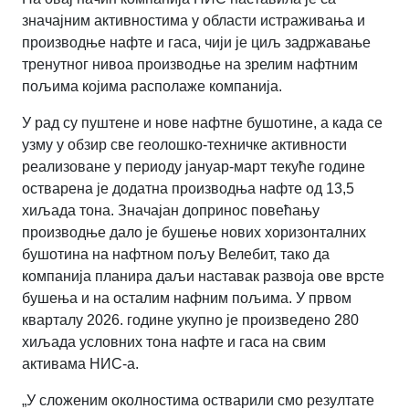
значајним активностима у области истраживања и
производње нафте и гаса, чији је циљ задржавање
тренутног нивоа производње на зрелим нафтним
пољима којима располаже компанија.
У рад су пуштене и нове нафтне бушотине, а када се
узму у обзир све геолошко-техничке активности
реализоване у периоду јануар-март текуће године
остварена је додатна производња нафте од 13,5
хиљада тона.
Значајан допринос повећању
производње дало је бушење нових хоризонталних
бушотина на нафтном пољу Велебит, тако да
компанија планира даљи наставак развоја ове врсте
бушења и на осталим нафним пољима.
У првом
кварталу 2026. године укупно је произведено 280
хиљада условних тона нафте и гаса на свим
активама НИС-а.
„
У сложеним околностима остварили смо резултате