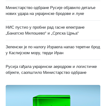
Министарство одбране Русије објавило детаље
нових удара на украјинске бродове и луке
НИС пустио у пробни рад гасне електране
„Банатско Милошево“ и „Српска Црња“
Зеленски је по налогу Израела напао теретни брод
у Каспијском мору, тврди Иран
Русија гађала украјински аеродром и логистичке
објекте, саопштило Министарство одбране