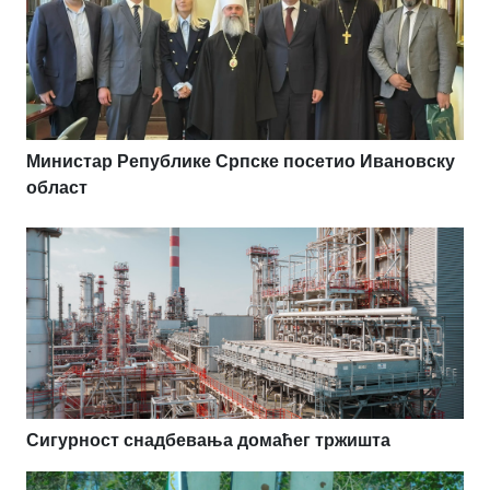
Министар Републике Српске посетио Ивановску
област
Сигурност снадбевања домаћег тржишта