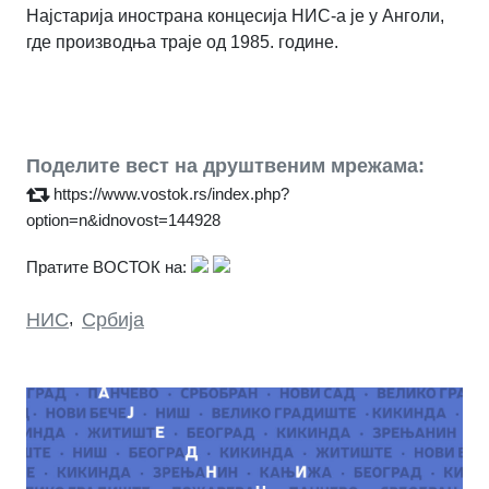
Најстарија инострана концесија НИС-а је у Анголи,
где производња траје од 1985. године.
Поделите вест на друштвеним мрежама:
https://www.vostok.rs/index.php?
option=n&idnovost=144928
Пратите ВОСТОК на:
НИС
,
Србија