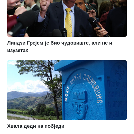
Линдзи Грејем је био чудовиште, али не и
изузетак
Хвала деди на побједи