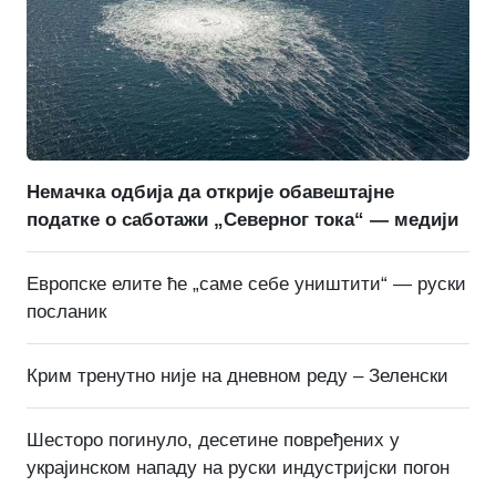
Немачка одбија да открије обавештајне
податке о саботажи „Северног тока“ — медији
Европске елите ће „саме себе уништити“ — руски
посланик
Крим тренутно није на дневном реду – Зеленски
Шесторо погинуло, десетине повређених у
украјинском нападу на руски индустријски погон