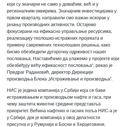
који су значајни не само у домаћим, већ и у
регионалним оквирима. З
начајним инвестицијама
у
првом кварталу,
направили смо важан искорак у
јачању производних
активности
.
Остајемо
ф
окусирани на ефикасно управљање ресурсима,
реализацију геолошко-истражних пројеката и
примену савремених технолошких решења, како
бисмо обезбедили дугорочну одрживост нашег
пословања.
Наставићемо да улажемо у пројекте који
обезбеђују већу ефикасност пословања
“
, рекао је
Предраг Радановић, директор Дирекције
производња Блока „Истраживање и производња“
.
НИС је једина компанија у Србији која се бави
истраживањем и производњом нафте и гаса, при
чему заштита животне средине представља
приоритет. Већина нафтних и гасних поља НИС-а је
у Србији, док
je
компанија у овој делатности
присутна и у Румунији и Босни и Херцеговини.