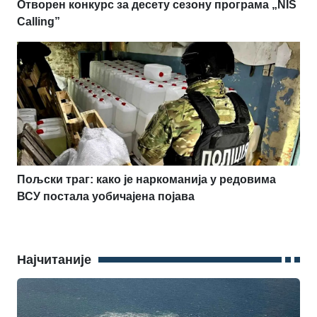
Отворен конкурс за десету сезону програма „NIS
Calling”
Пољски траг: како је наркоманија у редовима
ВСУ постала уобичајена појава
Најчитаније