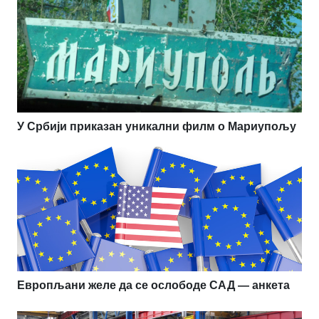
У Србији приказан уникални филм о Мариупољу
Европљани желе да се ослободе САД — анкета