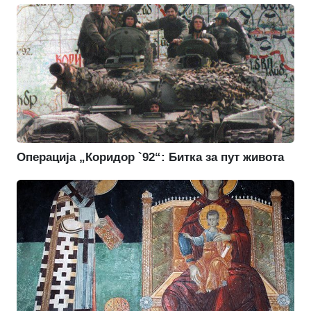
Операција „Коридор `92“: Битка за пут живота