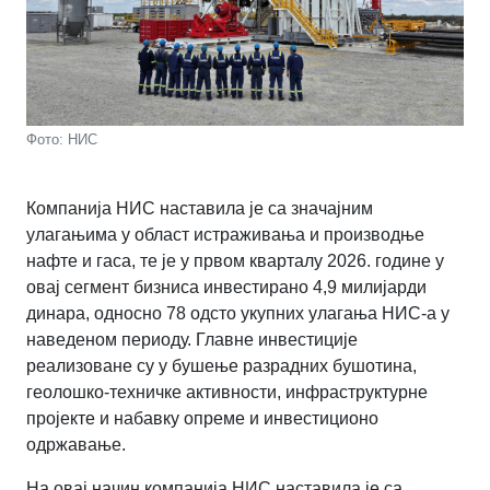
Фото: НИС
Компанија НИС наставила је са значајним
улагањима у област истраживања и производње
нафте и гаса, те је у првом кварталу 2026. године у
овај сегмент бизниса инвестирано 4,9 милијарди
динара, односно 78 одсто укупних улагања НИС-а у
наведеном периоду. Главне инвестиције
реализоване су у бушење разрадних бушотина,
геолошко-техничке активности, инфраструктурне
пројекте и набавку опреме и инвестиционо
одржавање.
На овај начин компанија НИС наставила је са