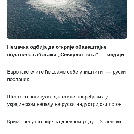
Немачка одбија да открије обавештајне
податке о саботажи „Северног тока“ — медији
Европске елите ће „саме себе уништити“ — руски
посланик
Шесторо погинуло, десетине повређених у
украјинском нападу на руски индустријски погон
Крим тренутно није на дневном реду – Зеленски