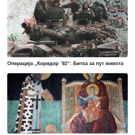
Операција „Коридор `92“: Битка за пут живота