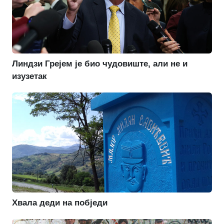
Линдзи Грејем је био чудовиште, али не и
изузетак
Хвала деди на побједи