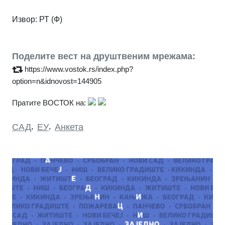
Извор: РТ (Ф)
Поделите вест на друштвеним мрежама:
https://www.vostok.rs/index.php?
option=n&idnovost=144905
Пратите ВОСТОК на:
САД
,
ЕУ
,
Анкета