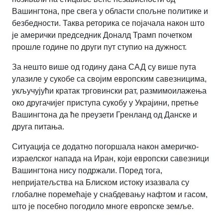
Вашингтона, пре свега у области спољне политике и
безбедности. Таква реторика се појачала након што
је амерички председник Доналд Трамп почетком
прошле године по други пут ступио на дужност.
За нешто више од годину дана САД су више пута
улазиле у сукобе са својим европским савезницима,
укључујући кратак трговински рат, размимоилажења
око другачијег приступа сукобу у Украјини, претње
Вашингтона да ће преузети Гренланд од Данске и
друга питања.
Ситуација се додатно погоршала након америчко-
израелског напада на Иран, који европски савезници
Вашингтона нису подржали. Поред тога,
непријатељства на Блиском истоку изазвала су
глобалне поремећаје у снабдевању нафтом и гасом,
што је посебно погодило многе европске земље.