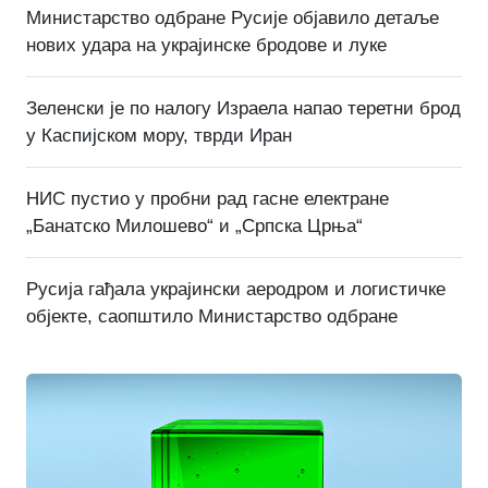
Министарство одбране Русије објавило детаље
нових удара на украјинске бродове и луке
Зеленски је по налогу Израела напао теретни брод
у Каспијском мору, тврди Иран
НИС пустио у пробни рад гасне електране
„Банатско Милошево“ и „Српска Црња“
Русија гађала украјински аеродром и логистичке
објекте, саопштило Министарство одбране