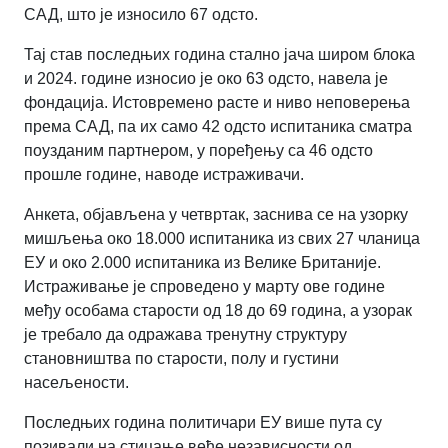
САД, што је износило 67 одсто.
Тај став последњих година стално јача широм блока
и 2024. године износио је око 63 одсто, навела је
фондација. Истовремено расте и ниво неповерења
према САД, па их само 42 одсто испитаника сматра
поузданим партнером, у поређењу са 46 одсто
прошле године, наводе истраживачи.
Анкета, објављена у четвртак, заснива се на узорку
мишљења око 18.000 испитаника из свих 27 чланица
ЕУ и око 2.000 испитаника из Велике Британије.
Истраживање је спроведено у марту ове године
међу особама старости од 18 до 69 година, а узорак
је требало да одражава тренутну структуру
становништва по старости, полу и густини
насељености.
Последњих година политичари ЕУ више пута су
позивали на стицање веће независности од