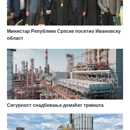
Министар Републике Српске посетио Ивановску
област
Сигурност снадбевања домаћег тржишта