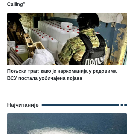
Calling”
Пољски траг: како је наркоманија у редовима
ВСУ постала уобичајена појава
Најчитаније