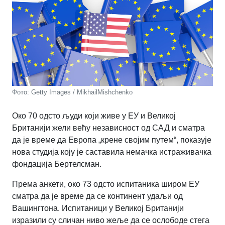
Фото: Getty Images / MikhailMishchenko
Око 70 одсто људи који живе у ЕУ и Великој
Британији жели већу независност од САД и сматра
да је време да Европа „крене својим путем“, показује
нова студија коју је саставила немачка истраживачка
фондација Бертелсман.
Према анкети, око 73 одсто испитаника широм ЕУ
сматра да је време да се континент удаљи од
Вашингтона. Испитаници у Великој Британији
изразили су сличан ниво жеље да се ослободе стега