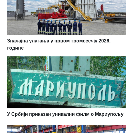
Значајна улагања у првом тромесечју 2026.
године
У Србији приказан уникални филм о Мариупољу