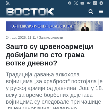
24. авг. 2025, 11:11 /
Занимљивости
Зашто су црвеноармејци
добијали по сто грама
вотке дневно?
Традиција давања алкохола
војницима „за храброст“ постојала је
у руској армији од давнина. Још у 18.
веку за време борбених дејстава
војницима су следовале три чашице
„пшеничног вина“ недељно.