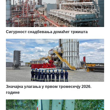
Сигурност снадбевања домаћег тржишта
Значајна улагања у првом тромесечју 2026.
године