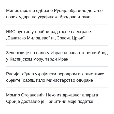
Министарство одбране Русије објавило детаље
нових удара на украјинске бродове и луке
НИС пустио у пробни рад гасне електране
„Банатско Милошево“ и „Српска Црња“
Зеленски је по налогу Израела напао теретни брод
у Каспијском мору, тврди Иран
Русија гађала украјински аеродром и логистичке
објекте, саопштило Министарство одбране
Момир Стојановић: Неко из државног апарата
Србије доставио је Приштини моје податке