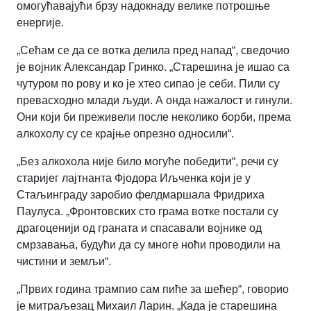
омогућавајући брзу надокнаду велике потрошње
енергије.
„Сећам се да се вотка делила пред напад“, сведочио
је војник Александар Гринко. „Старешина је ишао са
чутуром по рову и ко је хтео сипао је себи. Пили су
превасходно млади људи. А онда нажалост и гинули.
Они који би преживели после неколико борби, према
алкохолу су се крајње опрезно односили“.
„Без алкохола није било могуће победити“, речи су
старијег лајтнанта Фјодора Иљченка који је у
Стаљинграду заробио фелдмаршала Фридриха
Паулуса. „Фронтовских сто грама вотке постали су
драгоценији од граната и спасавали војнике од
смрзавања, будући да су многе ноћи проводили на
чистини и земљи“.
„Првих година трампио сам пиће за шећер“, говорио
је митраљезац Михаил Ларин. „Када је старешина