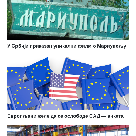
У Србији приказан уникални филм о Мариупољу
Европљани желе да се ослободе САД — анкета