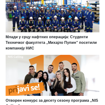
Млади у срцу нафтних операција: Студенти
Техничког факултета „Михајло Пупин“ посетили
компанију НИС
Отворен конкурс за десету сезону програма „NIS