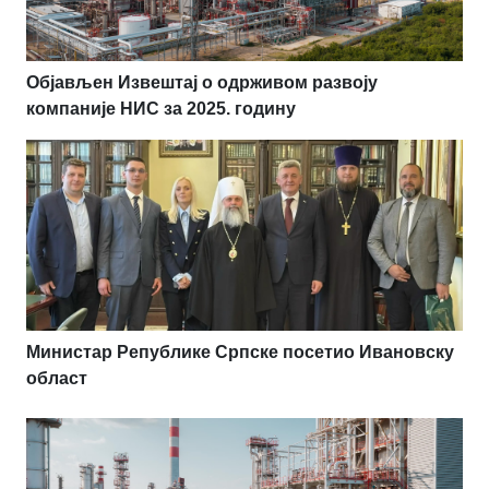
Објављен Извештај о одрживом развоју
компаније НИС за 2025. годину
Министар Републике Српске посетио Ивановску
област