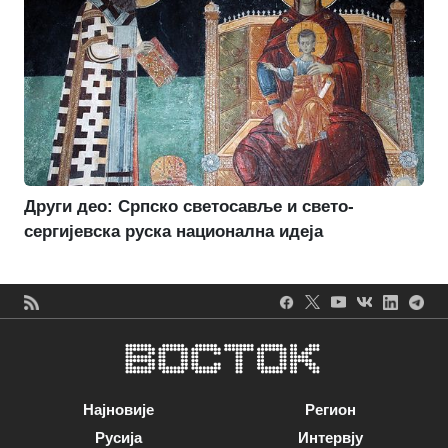
Други део: Српско светосавље и свето-
сергијевска руска национална идеја
Најновије
Регион
Русија
Интервју