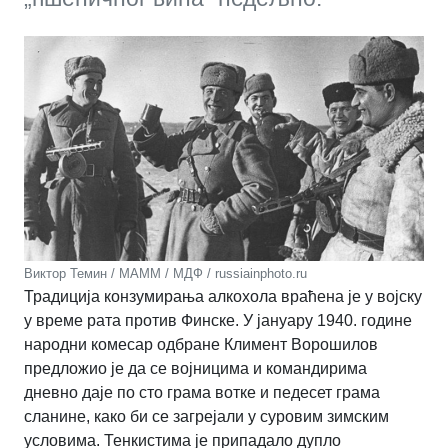
Виктор Темин / МАММ / МДФ / russiainphoto.ru
Традиција конзумирања алкохола враћена је у војску
у време рата против Финске. У јануару 1940. године
народни комесар одбране Климент Ворошилов
предложио је да се војницима и командирима
дневно даје по сто грама вотке и педесет грама
сланине, како би се загрејали у суровим зимским
условима. Тенкистима је припадало дупло