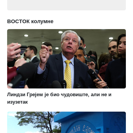
ВОСТОК колумне
Линдзи Грејем је био чудовиште, али не и
изузетак