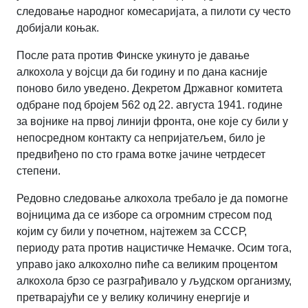
следовање народног комесаријата, а пилоти су често
добијали коњак.
После рата против Финске укинуто је давање
алкохола у војсци да би годину и по дана касније
поново било уведено. Декретом Државног комитета
одбране под бројем 562 од 22. августа 1941. године
за војнике на првој линији фронта, оне које су били у
непосредном контакту са непријатељем, било је
предвиђено по сто грама вотке јачине четрдесет
степени.
Редовно следовање алкохола требало је да помогне
војницима да се изборе са огромним стресом под
којим су били у почетном, најтежем за СССР,
периоду рата против нацистичке Немачке. Осим тога,
управо јако алкохолно пиће са великим процентом
алкохола брзо се разграђивало у људском организму,
претварајући се у велику количину енергије и