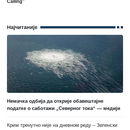
Calling”
Најчитаније
Немачка одбија да открије обавештајне
податке о саботажи „Северног тока“ — медији
Крим тренутно није на дневном реду – Зеленски