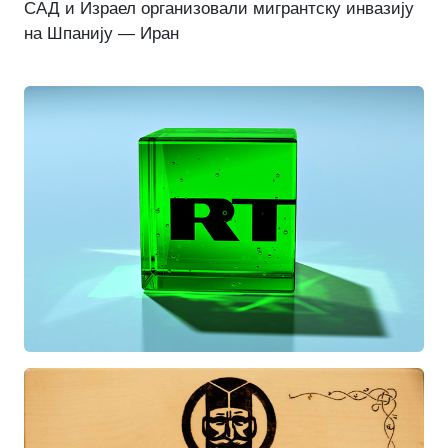
САД и Израел организовали мигрантску инвазију
на Шпанију — Иран