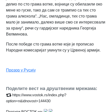
делио по сто грама вотке, војници су обилазили око
мене ко гуске, тако да сам се трампио са тих сто
грама алкохола“. „Нас, омладинце, тих сто грама
мало је занимало, далеко више смо се интересовали
за храну“, речи су гардијског наредника Георгија
Велминова.
После победе сто грама вотке које је прописао
Народни комесаријат укинути су у Црвеној армији.
Прозор у Русију
Поделите вест на друштвеним мрежама:
https://www.vostok.rs/index.php?
option=n&idnovost=144430
Пратите ВОСТОК на: