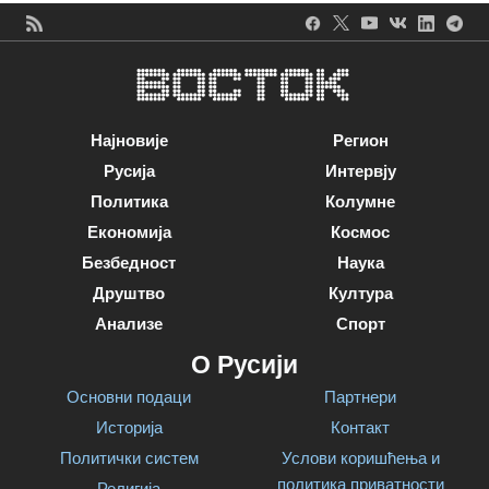
Најновије
Регион
Русија
Интервју
Политика
Колумне
Економија
Космос
Безбедност
Наука
Друштво
Култура
Анализе
Спорт
О Русији
Основни подаци
Партнери
Историја
Контакт
Политички систем
Услови коришћења и
политика приватности
Религија