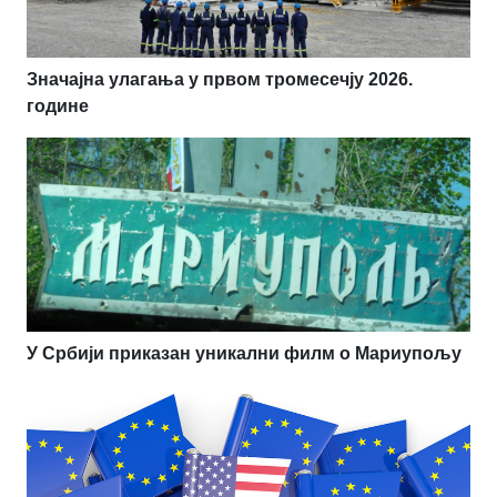
Значајна улагања у првом тромесечју 2026.
године
У Србији приказан уникални филм о Мариупољу