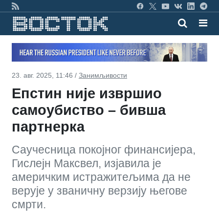
23. авг. 2025, 11:46 /
Занимљивости
Епстин није извршио
самоубиство – бивша
партнерка
Саучесница покојног финансијера,
Гислејн Максвел, изјавила је
америчким истражитељима да не
верује у званичну верзију његове
смрти.