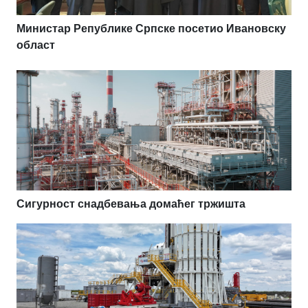
Министар Републике Српске посетио Ивановску
област
Сигурност снадбевања домаћег тржишта