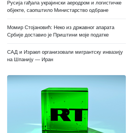
Русија гађала украјински аеродром и логистичке
објекте, саопштило Министарство одбране
Момир Стојановић: Неко из државног апарата
Србије доставио је Приштини моје податке
САД и Израел организовали мигрантску инвазију
на Шпанију — Иран