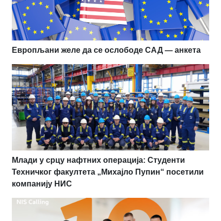
Европљани желе да се ослободе САД — анкета
Млади у срцу нафтних операција: Студенти
Техничког факултета „Михајло Пупин“ посетили
компанију НИС