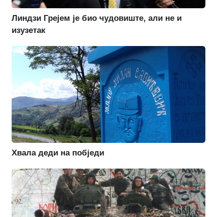
Линдзи Грејем је био чудовиште, али не и
изузетак
Хвала деди на побједи