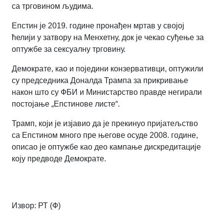
са трговином људима.
Епстин је 2019. године пронађен мртав у својој
ћелији у затвору на Менхетну, док је чекао суђење за
оптужбе за сексуалну трговину.
Демократе, као и поједини конзервативци, оптужили
су председника Доналда Трампа за прикривање
након што су ФБИ и Министарство правде негирали
постојање „Епстинове листе“.
Трамп, који је изјавио да је прекинуо пријатељство
са Епстином много пре његове осуде 2008. године,
описао је оптужбе као део кампање дискредитације
коју предводе Демократе.
Извор: РТ (Ф)