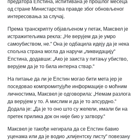
предатора Епстина, испитивана је прошлог месеца
од стране Министарства правде због обновљеног
интересовања за случај.
Према транскрипту објављеном у петак, Максвел је
истражитељима рекла: „Не верујем да је умро
самоубиством, не.“ Она је одбацила идеју да је нека
спољна страна могла да наручи „ликвидацију“
Епстина, додавши: „Ако је заиста у питању убиство,
верујем да је то била интерна ствар.“
На питање да ли је Епстин могао бити мета јер је
поседовао компромитујуће информације о моћним
личностима, Максвел је одговорила: „Немам разлога
да верујем у то. А мислим и да је то апсурдно.“
Додала је: „Да је то оно што су желели, имали би на
претек прилика док он није био у затвору.“
Максвел је такође негирала да се Епстин бавио
уценама или да је водио „клијентску листу“ повезану