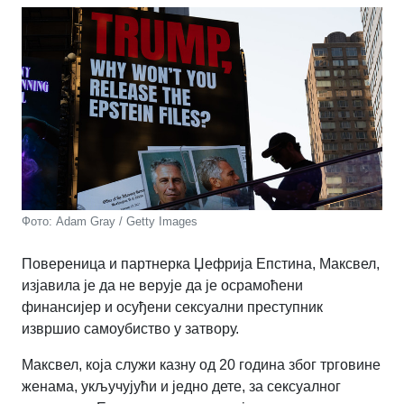
Фото: Adam Gray / Getty Images
Повереница и партнерка Џефрија Епстина, Максвел,
изјавила је да не верује да је осрамоћени
финансијер и осуђени сексуални преступник
извршио самоубиство у затвору.
Максвел, која служи казну од 20 година због трговине
женама, укључујући и једно дете, за сексуалног