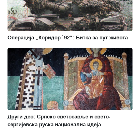
Операција „Коридор `92“: Битка за пут живота
Други део: Српско светосавље и свето-
сергијевска руска национална идеја