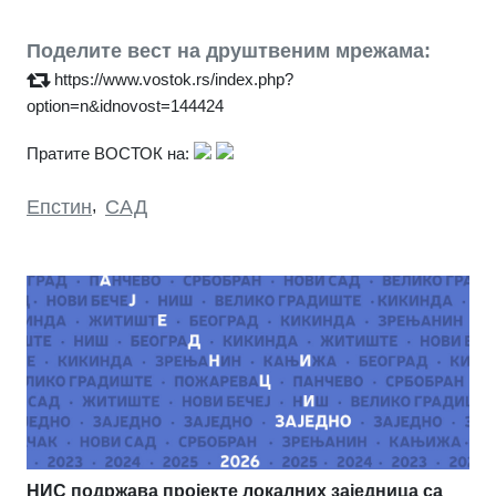
Поделите вест на друштвеним мрежама:
https://www.vostok.rs/index.php?
option=n&idnovost=144424
Пратите ВОСТОК на:
Епстин
,
САД
НИС подржава пројекте локалних заједница са