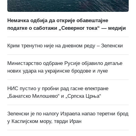
Немачка одбија да открије обавештајне
податке о саботажи „Северног тока“ — медији
Крим тренутно није на дневном реду – Зеленски
Министарство одбране Русије објавило детаље
нових удара на украјинске бродове и луке
НИС пустио у пробни рад гасне електране
„Банатско Милошево“ и „Српска Црња“
Зеленски је по налогу Израела напао теретни брод
у Каспијском мору, тврди Иран