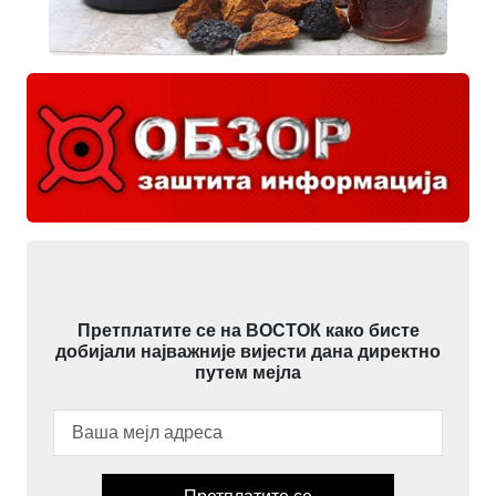
Претплатите се на ВОСТОК како бисте
добијали најважније вијести дана директно
путем мејла