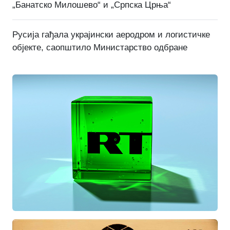
„Банатско Милошево“ и „Српска Црња“
Русија гађала украјински аеродром и логистичке
објекте, саопштило Министарство одбране