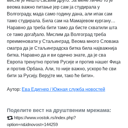
мисле је нешто сасвим друго. За мене лично то је
веома важно питање јер сам ја студирала у
Волгограду, мада само годину дана, али ипак сам
тамо студирала. Била сам на Мамајевом кургану…
Наравно да треба бити тамо да бисте схватили шта
се тамо догађало. Мислим да Волгоград треба
преименовати у Стаљинград. Веома много Словака
сматра да је Стаљинградска битка била најважнија
битка. Наравно да и ви одично знате, да је сва
Европа тренутно против Русије и против нашег Фица
и против Орбана. Али, то није важно, ускоро ће сви
бити за Русију. Верујте ми, тако ће бити».
Аутор:
Ева Едигнер / Южная служба новостей
Поделите вест на друштвеним мрежама:
https://www.vostok.rs/index.php?
option=n&idnovost=144259