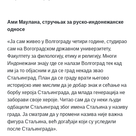
Ами Маулана, стручњак за руско-индонежанске
односе
«Ја сам живео у Волгограду четири године, студирао
сам на Вогоградском државном универзитету,
Факултету за филологију, етику и религију. Многи
Индонежани знају где се налази Волгоград тек кад
им ја то објасним и да се град некада звао
Стаљинград. План да се граду врати његово
историјско име мислим да је добар знак и сећање на
борбу хероја Стаљинграда, да млада генерација не
заборави своје хероје. Читао сам да су неки људи
одбацили Стаљинград због имена Стаљина у називу
града. Ја сматрам да у промени назива није важна
фигура Стаљина, већ догађаји који су уследили
после Стаљинграда».