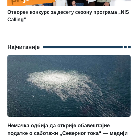
Отворен конкурс за десету сезону програма „NIS
Calling”
Најчитаније
Немачка одбија да открије обавештајне
податке о саботажи „Северног тока“ — медији