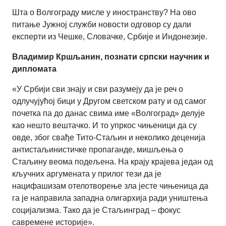
Шта о Волгограду мисле у иностранству? На ово
питање Јужној служби новости одговор су дали
експерти из Чешке, Словачке, Србије и Индонезије.
Владимир Кршљанин, познати српски научник и
дипломата
«У Србији сви знају и сви разумеју да је реч о
одлучујућој бици у Другом светском рату и од самог
почетка па до данас свима име «Волгоград» делује
као нешто вештачко. И то упркос чињеници да су
овде, због свађе Тито-Стаљин и неколико деценија
антистаљинистичке пропаганде, мишљења о
Стаљину веома подељена. На крају крајева један од
кључних аргумената у прилог тези да је
нацифашизам отелотворење зла јесте чињеница да
га је направила западна олигархија ради уништења
социјализма. Тако да је Стаљинград – фокус
савремене историје».