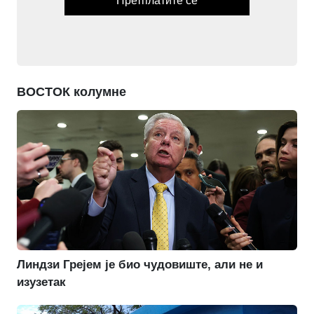
Претплатите се
ВОСТОК колумне
Линдзи Грејем је био чудовиште, али не и
изузетак