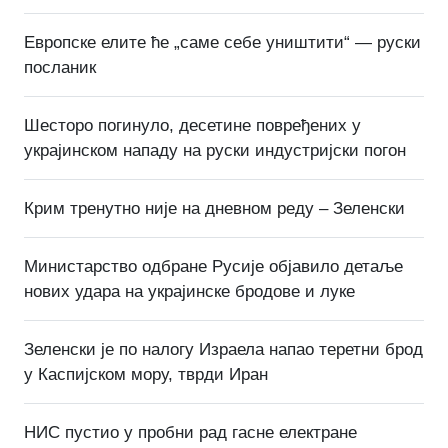
Европске елите ће „саме себе уништити“ — руски
посланик
Шесторо погинуло, десетине повређених у
украјинском нападу на руски индустријски погон
Крим тренутно није на дневном реду – Зеленски
Министарство одбране Русије објавило детаље
нових удара на украјинске бродове и луке
Зеленски је по налогу Израела напао теретни брод
у Каспијском мору, тврди Иран
НИС пустио у пробни рад гасне електране