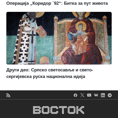
Операција „Коридор `92“: Битка за пут живота
Други део: Српско светосавље и свето-
сергијевска руска национална идеја