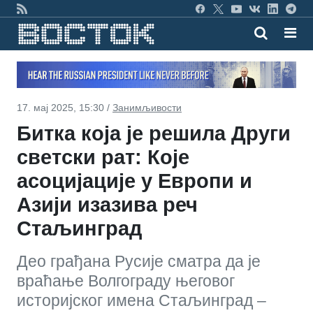
17. мај 2025, 15:30 /
Занимљивости
Битка која је решила Други
светски рат: Које
асоцијације у Европи и
Азији изазива реч
Стаљинград
Део грађана Русије сматра да је
враћање Волгограду његовог
историјског имена Стаљинград –