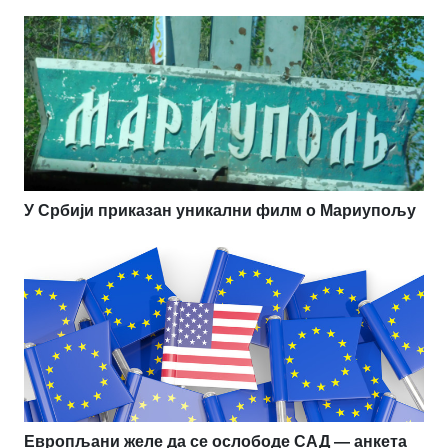
У Србији приказан уникални филм о Мариупољу
Европљани желе да се ослободе САД — анкета