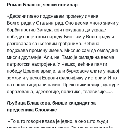
Роман Блашко, чешки новинар
«Дефинитивно подржавам промену имена
Волгограда у Стаљинград. Оно веома много значи у
борби против Запада који покушава да украде
победу совјетском народу. Био сам у Волгограду и
разговарао са његовим грађанима. Већина
подржава промену имена. Мислио сам да омладина
мисли другачије. Али, не! Тамо је омладина веома
патриотски настројена. У Чешкој већина памти
победу Црвене армије, али буржоаске елите у нашој
земљи и у целој Европи фалсификују историју. И то
на софистицирани начин. Преко википедије, културе,
образовања, идеологије, политике, телевизије...».
Љубица Блашкова, бивши кандидат за
предсеника Словачке
«То што говори влада је једно, а оно што људи