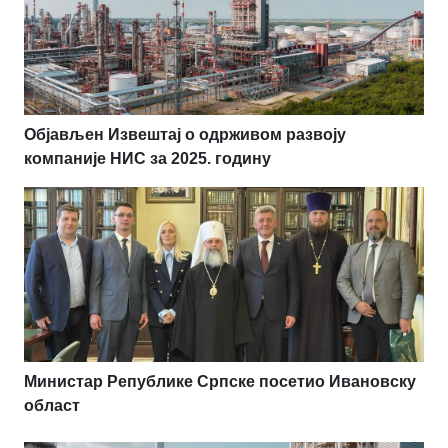
Објављен Извештај о одрживом развоју
компаније НИС за 2025. годину
Министар Републике Српске посетио Ивановску
област