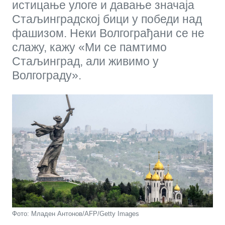
истицање улоге и давање значаја
Стаљинградској бици у победи над
фашизом. Неки Волгограђани се не
слажу, кажу «Ми се памтимо
Стаљинград, али живимо у
Волгограду».
Фото: Младен Антонов/AFP/Getty Images