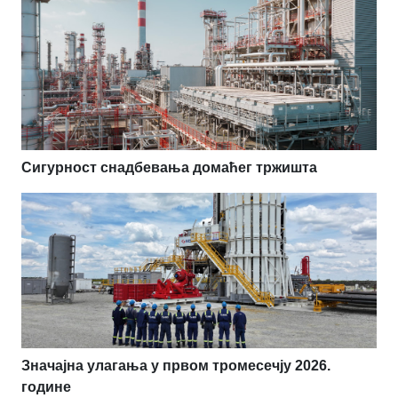
Сигурност снадбевања домаћег тржишта
Значајна улагања у првом тромесечју 2026.
године