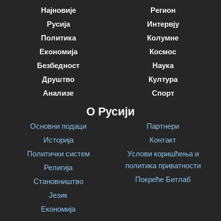
Најновије
Регион
Русија
Интервју
Политика
Колумне
Економија
Космос
Безбедност
Наука
Друштво
Култура
Анализе
Спорт
О Русији
Основни подаци
Партнери
Историја
Контакт
Политички систем
Услови коришћења и
политика приватности
Религија
Покреће Битлаб
Становништво
Језик
Економија