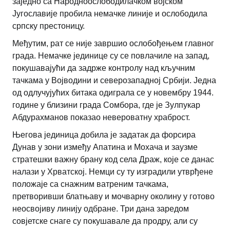
заједно са Народноослободилачком војском
Југославије пробила немачке линије и ослободила
српску престоницу.
Међутим, рат се није завршио ослобођењем главног
града. Немачке јединице су се повлачиле на запад,
покушавајући да задрже контролу над кључним
тачкама у Војводини и северозападној Србији. Једна
од одлучујућих битака одиграла се у новембру 1944.
године у близини града Сомбора, где је Зулпукар
Абдурахманов показао невероватну храброст.
Његова јединица добила је задатак да форсира
Дунав у зони између Апатина и Мохача и заузме
стратешки важну брану код села Драж, које се данас
налази у Хрватској. Немци су ту изградили утврђене
положаје са снажним ватреним тачкама,
претворивши блатњаву и мочварну околину у готово
неосвојиву линију одбране. Три дана заредом
совјетске снаге су покушавале да продру, али су