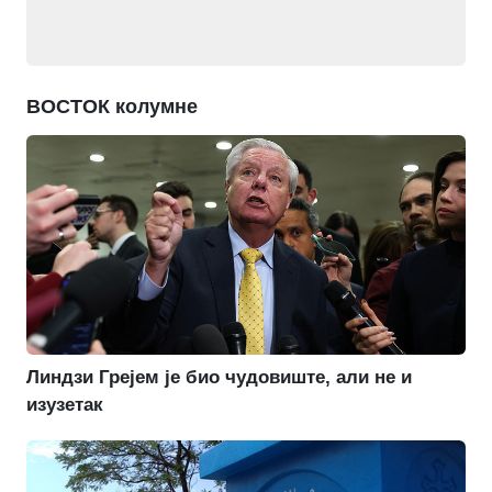
ВОСТОК колумне
Линдзи Грејем је био чудовиште, али не и
изузетак