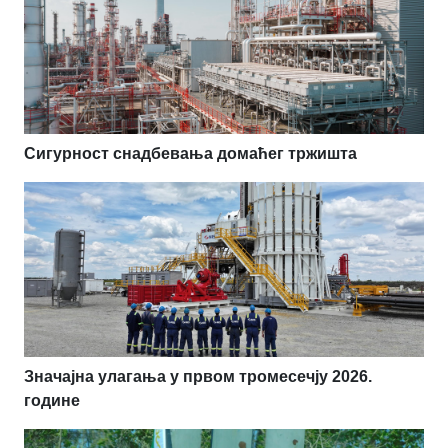
Сигурност снадбевања домаћег тржишта
Значајна улагања у првом тромесечју 2026.
године