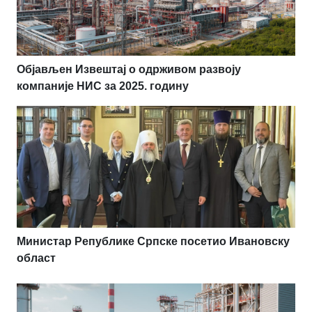
Објављен Извештај о одрживом развоју
компаније НИС за 2025. годину
Министар Републике Српске посетио Ивановску
област