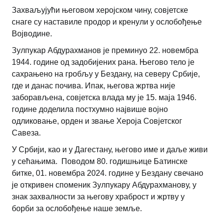
Захваљујући његовом херојском чину, совјетске
снаге су наставиле продор и кренули у ослобођење
Војводине.
Зулпукар Абдурахманов је преминуо 22. новембра
1944. године од задобијених рана. Његово тело је
сахрањено на гробљу у Бездану, на северу Србије,
где и данас почива. Ипак, његова жртва није
заборављена, совјетска влада му је 15. маја 1946.
године доделила постхумно највише војно
одликовање, орден и звање Хероја Совјетског
Савеза.
У Србији, као и у Дагестану, његово име и даље живи
у сећањима. Поводом 80. годишњице Батинске
битке, 01. новембра 2024. године у Бездану свечано
је откривен споменик Зулпукару Абдурахманову, у
знак захвалности за његову храброст и жртву у
борби за ослобођење наше земље.