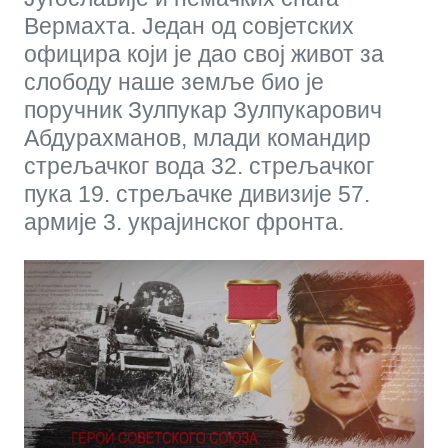
Вермахта. Један од совјетских
официра који је дао свој живот за
слободу наше земље био је
поручник Зулпукар Зулпукарович
Абдурахманов, млади командир
стрељачког вода 32. стрељачког
пука 19. стрељачке дивизије 57.
армије 3. украјинског фронта.