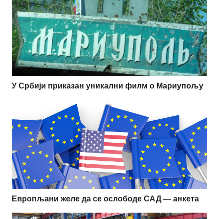
У Србији приказан уникални филм о Мариупољу
Европљани желе да се ослободе САД — анкета