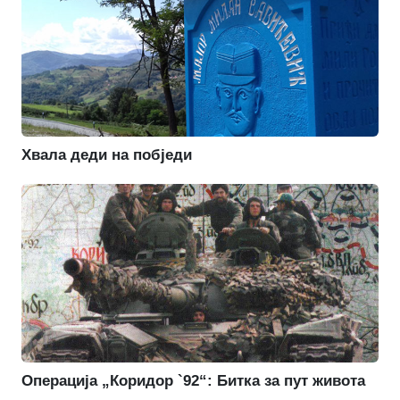
Хвала деди на побједи
Операција „Коридор `92“: Битка за пут живота