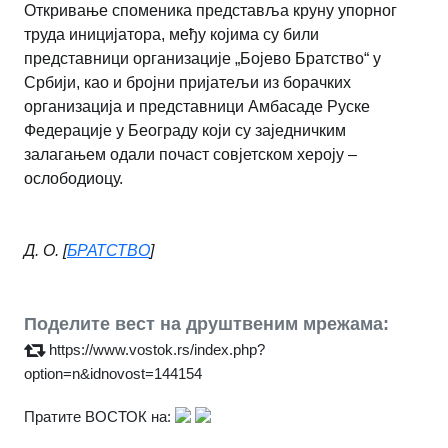
Откривање споменика представља круну упорног
труда иницијатора, међу којима су били
представници организације „Бојево Братство“ у
Србији, као и бројни пријатељи из борачких
организација и представници Амбасаде Руске
Федерације у Београду који су заједничким
залагањем одали почаст совјетском хероју –
ослободиоцу.
Д. О. [
БРАТСТВО
]
Поделите вест на друштвеним мрежама:
https://www.vostok.rs/index.php?
option=n&idnovost=144154
Пратите ВОСТОК на: