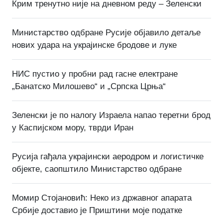
Крим тренутно није на дневном реду – Зеленски
Министарство одбране Русије објавило детаље
нових удара на украјинске бродове и луке
НИС пустио у пробни рад гасне електране
„Банатско Милошево“ и „Српска Црња“
Зеленски је по налогу Израела напао теретни брод
у Каспијском мору, тврди Иран
Русија гађала украјински аеродром и логистичке
објекте, саопштило Министарство одбране
Момир Стојановић: Неко из државног апарата
Србије доставио је Приштини моје податке