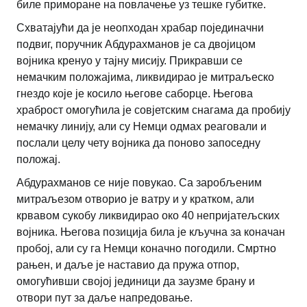
биле приморане на повлачење уз тешке губитке.
Схватајући да је неопходан храбар појединачни
подвиг, поручник Абдурахманов је са двојицом
војника кренуо у тајну мисију. Прикравши се
немачким положајима, ликвидирао је митраљеско
гнездо које је косило његове саборце. Његова
храброст омогућила је совјетским снагама да пробију
немачку линију, али су Немци одмах реаговали и
послали целу чету војника да поново запоседну
положај.
Абдурахманов се није повукао. Са заробљеним
митраљезом отворио је ватру и у кратком, али
крвавом сукобу ликвидирао око 40 непријатељских
војника. Његова позиција била је кључна за коначан
пробој, али су га Немци коначно погодили. Смртно
рањен, и даље је наставио да пружа отпор,
омогућивши својој јединици да заузме брану и
отвори пут за даље напредовање.