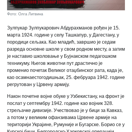
Фото: Олга Литвина
Зулпукар Зулпукарович Абдурахманов рођен је 15.
марта 1924. године у селу Ташкапур, у Дагестану, у
породици сељака. Као младић, завршио је седам
разреда основне школе у свом родном месту, а затим
је наставио школовање у Бујнакском педагошком
техникуму. Његов животни пут драстично је
променио почетак Великог отаџбинског рата, када је,
као осамнаестогодишњак, 25. фебруара 1942. године
регрутован у Црвену армију.
Након почетне војне обуке у Узбекистану, на фронт је
послат у септембру 1942. године као војник 328.
стрељачке дивизије. Учествовао је у бици за Кавказ,
а потом у великим офанзивама Црвене армије на
територији Украјине, Румуније и Бугарске. Борио се у
Курској бици, Белгородско-Харковској операцији,