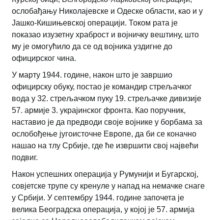
ослобађању Николајевске и Одеске области, као и у
Јашко-Кишињевској операцији. Током рата је
показао изузетну храброст и војничку вештину, што
му је омогућило да се од војника уздигне до
официрског чина.
У марту 1944. године, након што је завршио
официрску обуку, постао је командир стрељачког
вода у 32. стрељачком пуку 19. стрељачке дивизије
57. армије 3. украјинског фронта. Као поручник,
наставио је да предводи своје војнике у борбама за
ослобођење југоисточне Европе, да би се коначно
нашао на тлу Србије, где ће извршити свој највећи
подвиг.
Након успешних операција у Румунији и Бугарској,
совјетске трупе су кренуле у напад на немачке снаге
у Србији. У септембру 1944. године започета је
велика Београдска операција, у којој је 57. армија