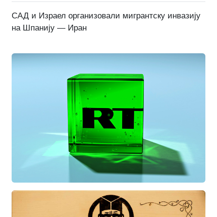
САД и Израел организовали мигрантску инвазију
на Шпанију — Иран