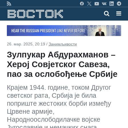
26. мар. 2025, 20:19 /
Занимљивости
Зулпукар Абдурахманов –
Херој Совјетског Савеза,
пао за ослобођење Србије
Крајем 1944. године, током Другог
светског рата, Србија је била
поприште жестоких борби између
Црвене армије,
Народноослободилачке војске
Југославије и немачких снага