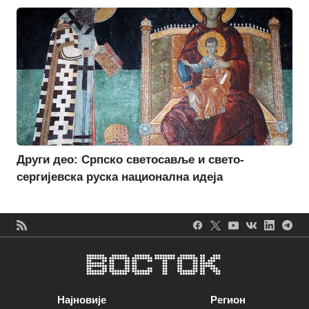
Други део: Српско светосавље и свето-
сергијевска руска национална идеја
Најновије
Регион