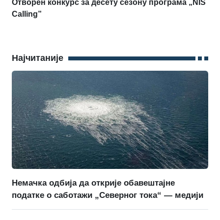
Отворен конкурс за десету сезону програма „NIS
Calling”
Најчитаније
Немачка одбија да открије обавештајне
податке о саботажи „Северног тока“ — медији