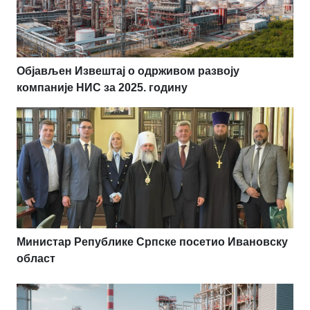
Објављен Извештај о одрживом развоју
компаније НИС за 2025. годину
Министар Републике Српске посетио Ивановску
област