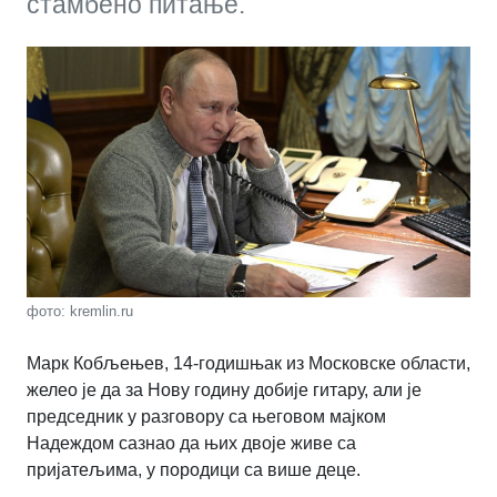
стамбено питање.
фото: kremlin.ru
Марк Кобљењев, 14-годишњак из Московске области,
желео је да за Нову годину добије гитару, али је
председник у разговору са његовом мајком
Надеждом сазнао да њих двоје живе са
пријатељима, у породици са више деце.