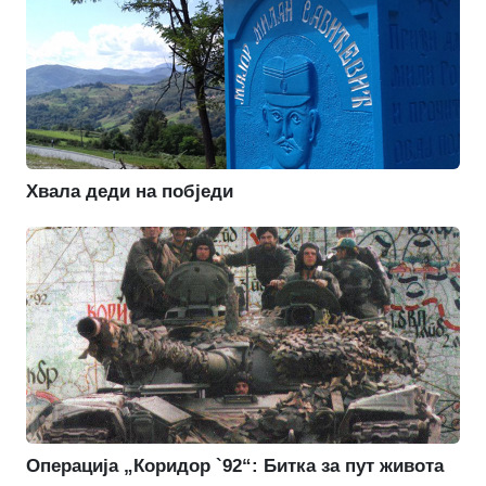
Хвала деди на побједи
Операција „Коридор `92“: Битка за пут живота