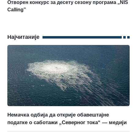
Отворен конкурс за десету сезону програма „NIS
Calling”
Најчитаније
Немачка одбија да открије обавештајне
податке о саботажи „Северног тока“ — медији