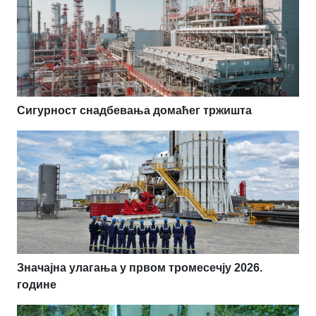
Сигурност снадбевања домаћег тржишта
Значајна улагања у првом тромесечју 2026.
године