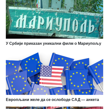
У Србији приказан уникални филм о Мариупољу
Европљани желе да се ослободе САД — анкета