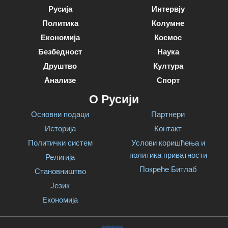
Русија
Интервју
Политика
Колумне
Економија
Космос
Безбедност
Наука
Друштво
Култура
Анализе
Спорт
О Русији
Основни подаци
Партнери
Историја
Контакт
Политички систем
Услови коришћења и
политика приватности
Религија
Покреће Битлаб
Становништво
Језик
Економија