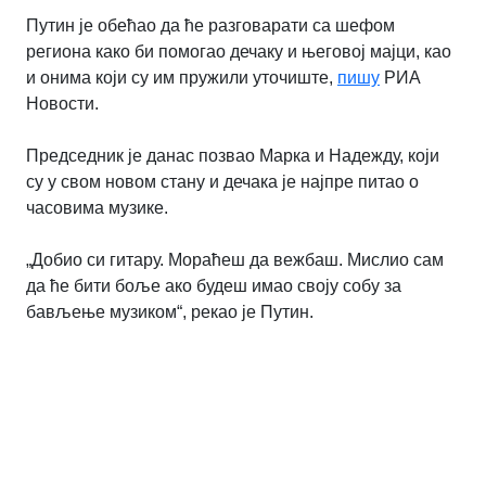
Путин је обећао да ће разговарати са шефом
региона како би помогао дечаку и његовој мајци, као
и онима који су им пружили уточиште,
пишу
РИА
Новости.
Председник је данас позвао Марка и Надежду, који
су у свом новом стану и дечака је најпре питао о
часовима музике.
„Добио си гитару. Мораћеш да вежбаш. Мислио сам
да ће бити боље ако будеш имао своју собу за
бављење музиком“, рекао је Путин.