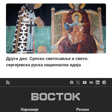
Други део: Српско светосавље и свето-
сергијевска руска национална идеја
Најновије
Регион