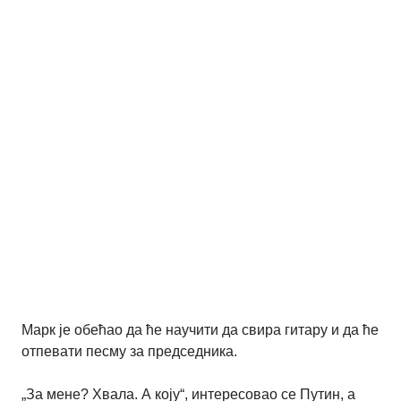
Марк је обећао да ће научити да свира гитару и да ће
отпевати песму за председника.
„За мене? Хвала. А коју“, интересовао се Путин, а