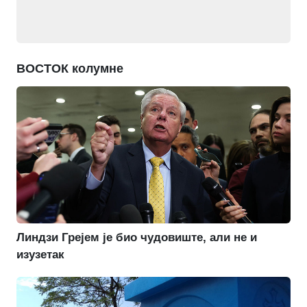
ВОСТОК колумне
Линдзи Грејем је био чудовиште, али не и
изузетак