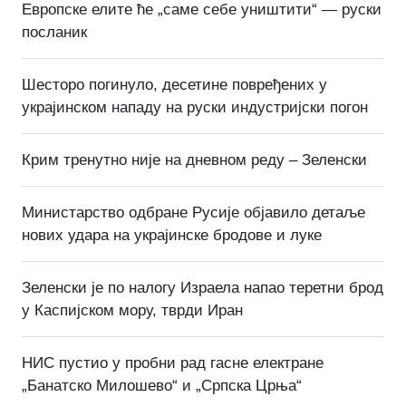
Европске елите ће „саме себе уништити“ — руски
посланик
Шесторо погинуло, десетине повређених у
украјинском нападу на руски индустријски погон
Крим тренутно није на дневном реду – Зеленски
Министарство одбране Русије објавило детаље
нових удара на украјинске бродове и луке
Зеленски је по налогу Израела напао теретни брод
у Каспијском мору, тврди Иран
НИС пустио у пробни рад гасне електране
„Банатско Милошево“ и „Српска Црња“