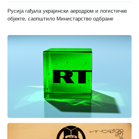
Русија гађала украјински аеродром и логистичке
објекте, саопштило Министарство одбране