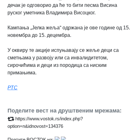
дечак је одговорио да ће то бити песма Висина
руског уметника Владимира Висоцког.
Кампања „Јелка жеља“ одржана је ове године од 15.
новембра до 15. децембра.
У оквиру те акције испуњавају се жеље деци са
сметњама у развоју или са инвалидитетом,
сирочићима и деци из породица са ниским
примањима.
РТС
Поделите вест на друштвеним мрежама:
https://www.vostok.rs/index.php?
option=n&idnovost=134376
Пратите ВОСТОК на: