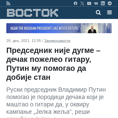
28. дец. 2021, 12:05 /
Занимљивости
Председник није дугме –
дечак пожелео гитару,
Путин му помогао да
добије стан
Руски председник Владимир Путин
помогао је породици дечака који је
маштао о гитари да, у оквиру
кампање „Јелка жеља“, реши