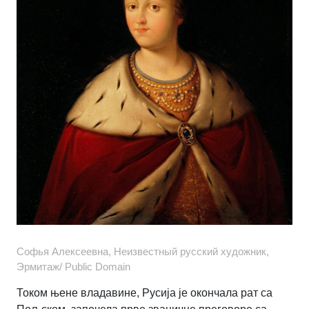
Софья Алексеевна, Неизвестный русский художник,
Эрмитаж/ Public Domain
Током њене владавине, Русија је окончала рат са