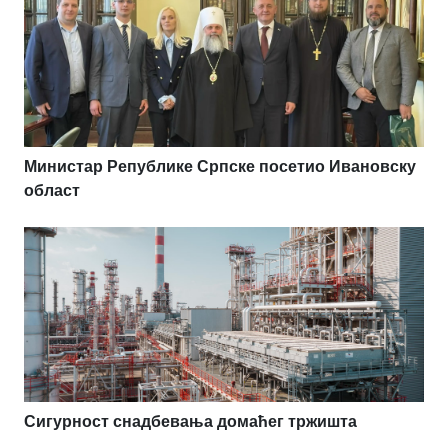
Министар Републике Српске посетио Ивановску
област
Сигурност снадбевања домаћег тржишта