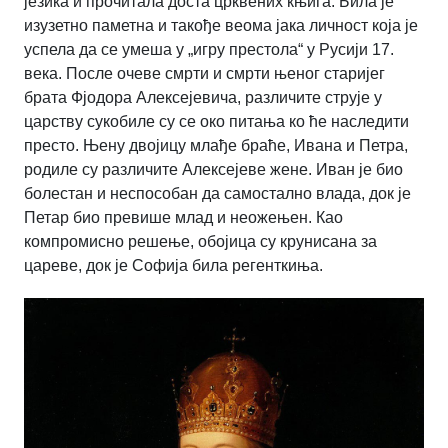
језика и прочитала доста црквених књига. Била је
изузетно паметна и такође веома јака личност која је
успела да се умеша у „игру престола“ у Русији 17.
века. После очеве смрти и смрти њеног старијег
брата Фјодора Алексејевича, различите струје у
царству сукобиле су се око питања ко ће наследити
престо. Њену двојицу млађе браће, Ивана и Петра,
родиле су различите Алексејеве жене. Иван је био
болестан и неспособан да самостално влада, док је
Петар био превише млад и неожењен. Као
компромисно решење, обојица су крунисана за
цареве, док је Софија била регенткиња.