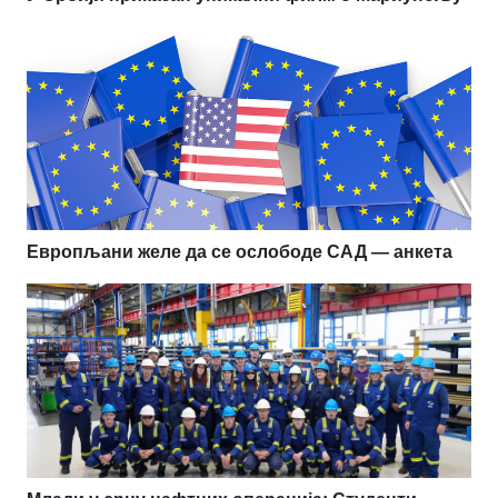
Европљани желе да се ослободе САД — анкета