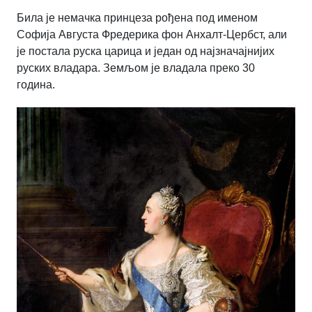
Била је немачка принцеза рођена под именом
Софија Августа Фредерика фон Анхалт-Цербст, али
је постала руска царица и јед
a
н од најзначајнијих
руских владара. Земљом је владала преко 30
година.