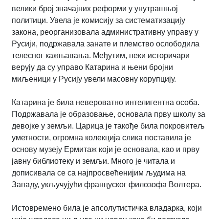
велики број значајних реформи у унутрашњој
политици. Увела је комисију за систематизацију
закона, реорганизовала административну управу у
Русији, подржавала занате и племство ослободила
телесног кажњавања. Међутим, неки историчари
верују да су управо Катарина и њени бројни
миљеници у Русију увели масовну корупцију.
Катарина је била невероватно интелигентна особа.
Подржавала је образовање, основала прву школу за
девојке у земљи. Царица је такође била покровитељ
уметности, огромна колекција слика поставила је
основу музеју Ермитаж који је основала, као и прву
јавну библиотеку и земљи. Много је читала и
дописивала се са најпросвећенијим људима на
Западу, укључујући француског филозофа Волтера.
Истовремено била је апсолутистичка владарка, који