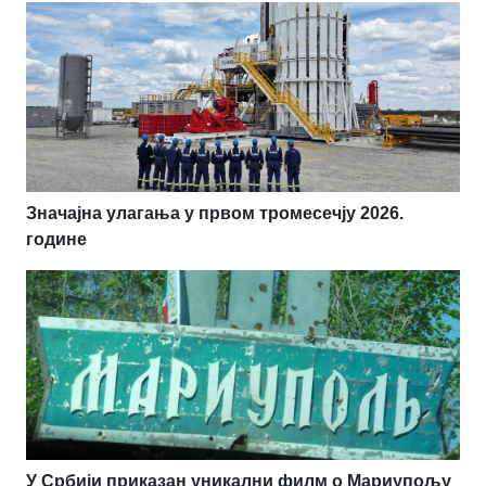
Значајна улагања у првом тромесечју 2026.
године
У Србији приказан уникални филм о Мариупољу