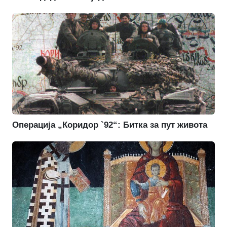
Операција „Коридор `92“: Битка за пут живота