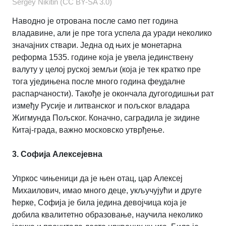
Sergey Nikitin (CC BY-SA 3.0)
Наводно је отрована после само пет година
владавине, али је пре тога успела да уради неколико
значајних ствари. Једна од њих је монетарна
реформа 1535. године која је увела јединствену
валуту у целој руској земљи (која је тек кратко пре
тога уједињена после много година феудалне
распарчаности). Такође је окончала дугогодишњи рат
између Русије и литванског и пољског владара
Жигмунда Пољског. Коначно, саградила је зидине
Китај-града, важно московско утврђење.
3. Софија Алексејевна
Упркос чињеници да је њен отац, цар Алексеј
Михаилович, имао много деце, укључујући и друге
ћерке, Софија је била једина девојчица која је
добила квалитетно образовање, научила неколико