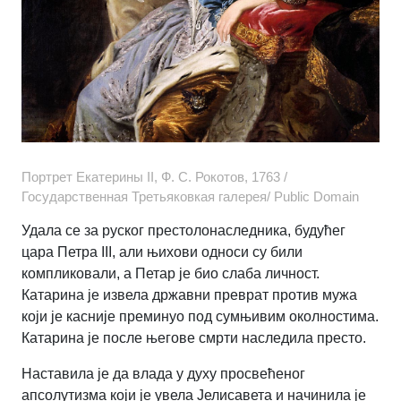
Портрет Екатерины II, Ф. С. Рокотов, 1763 /
Государственная Третьяковкая галерея/ Public Domain
Удала се за руског престолонаследника, будућег
цара Петра III
, али њихови односи су били
компликовали, а Петар је био слаба личност.
Катарина је извела државни преврат против мужа
који је касније преминуо под сумњивим околностима.
Катарина је после његове смрти наследила престо.
Наставила је да влада у духу просвећеног
апсолутизма који је увела Јелисавета и начинила је