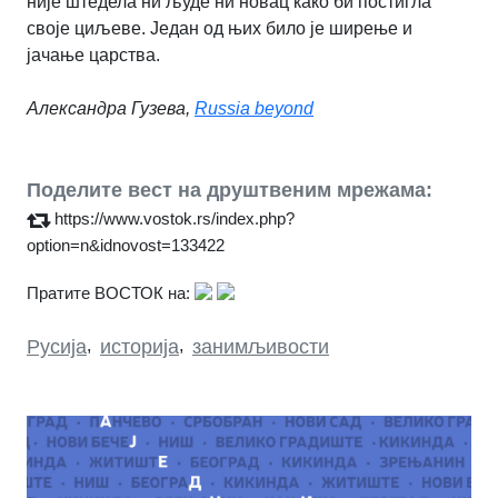
није штедела ни људе ни новац како би постигла
своје циљеве. Један од њих било је ширење и
јачање царства.
Александра Гузева,
Russia beyond
Поделите вест на друштвеним мрежама:
https://www.vostok.rs/index.php?
option=n&idnovost=133422
Пратите ВОСТОК на:
Русија
,
историја
,
занимљивости