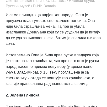
Святая великая княгиня Ольга, 1901 / Николай Бруни,
Русский музей / Public Domain
И сама припадница варјашког народа, Олга је
преузела власт уместо свог малолетног сина. Она
није била страшљива жена. Најпре је убила
изасланике Древљана који су се усудили да је питају
да се уда за њиховог кнеза. Затим је спалила њихова
села.
Истовремено Олга је била прва руска владарка која
је крштена као хришћанка, чак пре него што је руски
народ масовно примио нову веру (у време њеног
унука Владимира). У 13. веку проглашена је за
светитељку и отада се поштује као хришћанска, а
касније православна радноапостолна светица.
2. Јелена Глинска
Још једна моћна регенткиња у Русији била је мајка