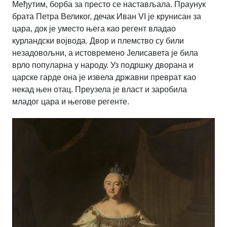
Међутим, борба за престо се настављала. Праунук
брата Петра Великог, дечак Иван
VI
је крунисан за
цара, док је уместо њега као регент владао
курландски војвода. Двор и племство су били
незадовољни, а истовремено Јелисавета је била
врло популарна у народу. Уз подршку дворана и
царске гарде она је извела државни преврат као
некад њен отац. Преузела је власт и заробила
младог цара и његове регенте.