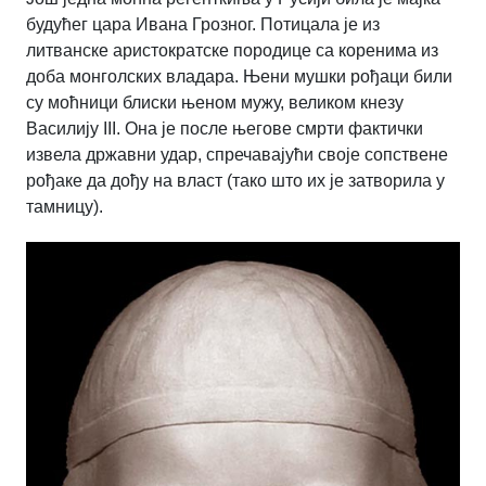
будућег цара Ивана Грозног. Потицала је из
литванске аристократске породице са коренима из
доба монголских владара. Њени мушки рођаци били
су моћници блиски њеном мужу, великом кнезу
Василију
III
. Она је после његове смрти фактички
извела државни удар, спречавајући своје сопствене
рођаке да дођу на власт (тако што их је затворила у
тамницу).