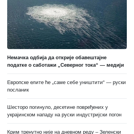
Немачка одбија да открије обавештајне
податке о саботажи „Северног тока“ — медији
Европске елите ће „саме себе уништити“ — руски
посланик
Шесторо погинуло, десетине повређених у
украјинском нападу на руски индустријски погон
Крим тренутно није на дневном реду – Зеленски