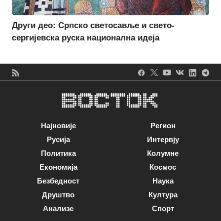
Други део: Српско светосавље и свето-
сергијевска руска национална идеја
Најновије
Регион
Русија
Интервју
Политика
Колумне
Економија
Космос
Безбедност
Наука
Друштво
Култура
Анализе
Спорт