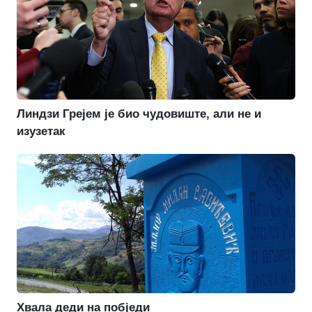
Линдзи Грејем је био чудовиште, али не и
изузетак
Хвала деди на побједи