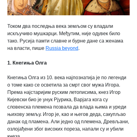
Током два последња века земљом су владали
искључиво мушкарци. Међутим, није одувек било
тако. Русија памти славне и бурне дане са женама
на власти, пише
Russia beyond
.
1. Кнегиња Олга
Кнегиња Олга из 10. века најпознатија је по легенди
о томе како се осветила за смрт свог мужа Игора.
Према најстаријим руским летописима, кнез Игор
Кијевски био је унук Рјурика, Варјага кога су
словенска племена позвала да влада њима и уреди
њихову земљу. Игор је, као и његов деда, сакупљао
данак од пламена. Али једно од племена, Древљани,
озлојађени због високих пореза, напали су и убили
кнеза.