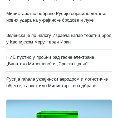
Министарство одбране Русије објавило детаље
нових удара на украјинске бродове и луке
Зеленски је по налогу Израела напао теретни брод
у Каспијском мору, тврди Иран
НИС пустио у пробни рад гасне електране
„Банатско Милошево“ и „Српска Црња“
Русија гађала украјински аеродром и логистичке
објекте, саопштило Министарство одбране