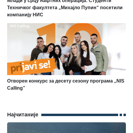
Млади у срцу нафтних операција: Студенти
Техничког факултета „Михајло Пупин“ посетили
компанију НИС
Отворен конкурс за десету сезону програма „NIS
Calling”
Најчитаније