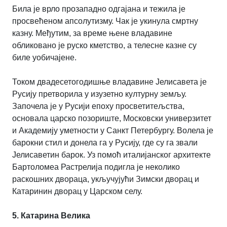
Била је врло прозападно одгајана и тежила је
просвећеном апсолутизму. Чак је укинула смртну
казну. Међутим, за време њене владавине
обликовано је руско кметство, а телесне казне су
биле уобичајене.
Током двадесетогодишње владавине Јелисавета је
Русију претворила у изузетно културну земљу.
Започела је у Русији епоху просветитељства,
основала царско позориште, Московски универзитет
и Академију уметности у Санкт Петербургу. Волела је
барокни стил и донела га у Русију, где су га звали
Јелисаветин барок. Уз помоћ италијанског архитекте
Бартоломеа Растрелија подигла је неколико
раскошних двораца, укључујући Зимски дворац и
Катаринин дворац у Царском селу.
5. Катарина Велика