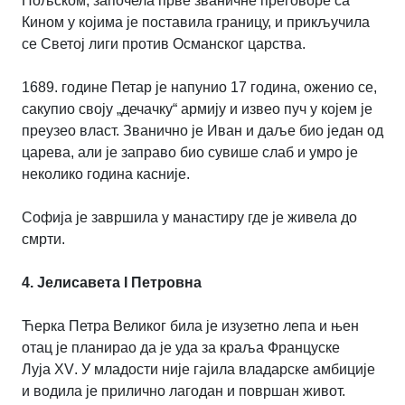
Пољском, започела прве званичне преговоре са
Кином у којима је поставила границу, и прикључила
се Светој лиги против Османског царства.
1689. године Петар је напунио 17 година, оженио се,
сакупио своју „дечачку“ армију и извео пуч у којем је
преузео власт. Званично је Иван и даље био један од
царева, али је заправо био сувише слаб и умро је
неколико година касније.
Софија је завршила у манастиру где је живела до
смрти.
4. Јелисавета I
Петровна
Ћерка Петра Великог била је изузетно лепа и њен
отац је планирао да је уда за краља Француске
Луја
XV
. У младости није гајила владарске амбиције
и водила је прилично лагодан и површан живот.