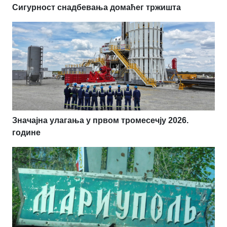
Сигурност снадбевања домаћег тржишта
Значајна улагања у првом тромесечју 2026.
године