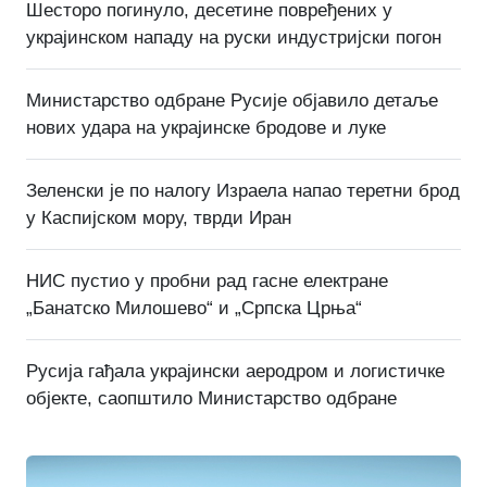
Шесторо погинуло, десетине повређених у
украјинском нападу на руски индустријски погон
Министарство одбране Русије објавило детаље
нових удара на украјинске бродове и луке
Зеленски је по налогу Израела напао теретни брод
у Каспијском мору, тврди Иран
НИС пустио у пробни рад гасне електране
„Банатско Милошево“ и „Српска Црња“
Русија гађала украјински аеродром и логистичке
објекте, саопштило Министарство одбране