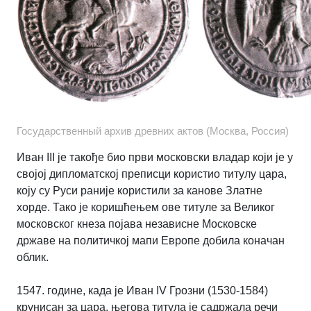
Государственный архив древних актов (Москва, Россия)
Иван III је такође био први московски владар који је у
својој дипломатској преписци користио титулу цара,
коју су Руси раније користили за канове Златне
хорде. Тако је коришћењем ове титуле за Великог
московског кнеза појава независне Московске
државе на политичкој мапи Европе добила коначан
облик.
1547. године, када је Иван IV Грозни (1530-1584)
крунисан за цара, његова титула је садржала речи