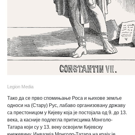
Legion Media
Тако да се прво спомињање Роса и њихове земље
односи на (Стару) Рус, лабаво организовану државу
са престоницом у Кијеву која је постојала од 9. до 13.
века, а касније подлегла притисцима Монголо-
Татара који су у 13. веку освојили Кијевску
кнежевину. Инвазија Монголо-Татара на крају је