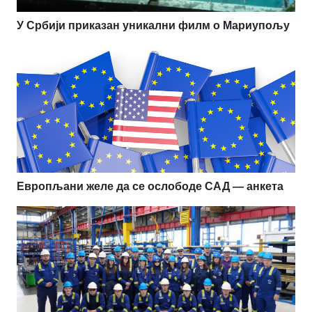
У Србији приказан уникални филм о Мариупољу
Европљани желе да се ослободе САД — анкета