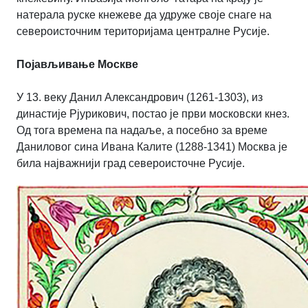
натерала руске кнежеве да удруже своје снаге на
североисточним територијама централне Русије.
Појављивање Москве
У 13. веку Данил Александрович (1261-1303), из
династије Рјурикович, постао је први московски кнез.
Од тога времена па надаље, а посебно за време
Даниловог сина Ивана Калите (1288-1341) Москва је
била најважнији град североисточне Русије.