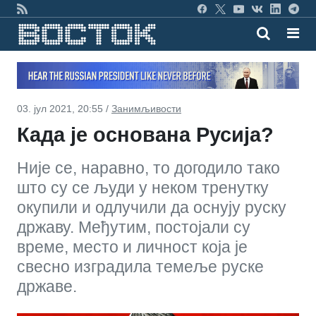
03. јул 2021, 20:55 /
Занимљивости
Када је основана Русија?
Није се, наравно, то догодило тако
што су се људи у неком тренутку
окупили и одлучили да оснују руску
државу. Међутим, постојали су
време, место и личност која је
свесно изградила темеље руске
државе.