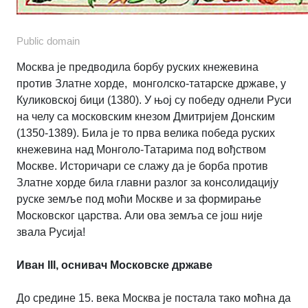
Public domain
Москва је предводила борбу руских кнежевина
против Златне хорде,
монголско-татарске државе, у
Куликовској бици (1380). У њој су победу однели Руси
на челу са московским кнезом Дмитријем Донским
(1350-1389). Била је то прва велика победа руских
кнежевина над Монголо-Татарима под вођством
Москве. Историчари се слажу да је борба против
Златне хорде била главни разлог за консолидацију
руске земље под моћи Москве и за формирање
Московског царства. Али ова земља се још није
звала Русија!
Иван III, оснивач Московске државе
До средине 15. века Москва је постала тако моћна да