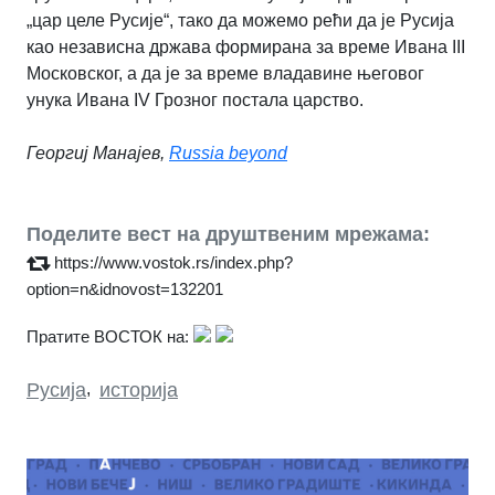
„цар целе Русије“, тако да можемо рећи да је Русија
као независна држава формирана за време Ивана III
Московског, а да је за време владавине његовог
унука Ивана IV Грозног постала царство.
Георгиј Манајев,
Russia beyond
Поделите вест на друштвеним мрежама:
https://www.vostok.rs/index.php?
option=n&idnovost=132201
Пратите ВОСТОК на:
Русија
,
историја