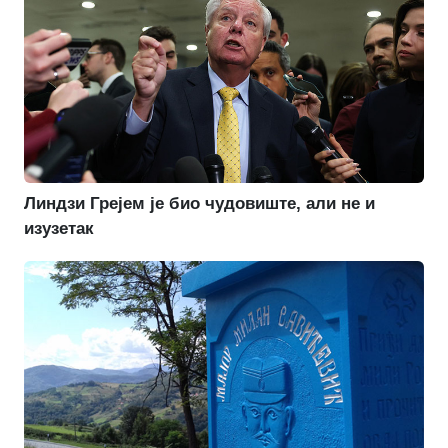
Линдзи Грејем је био чудовиште, али не и
изузетак