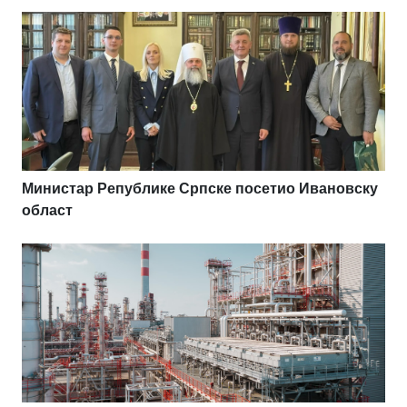
Министар Републике Српске посетио Ивановску
област