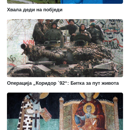
Хвала деди на побједи
Операција „Коридор `92“: Битка за пут живота