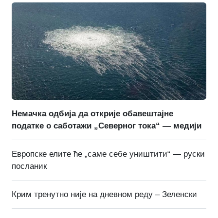
Немачка одбија да открије обавештајне
податке о саботажи „Северног тока“ — медији
Европске елите ће „саме себе уништити“ — руски
посланик
Крим тренутно није на дневном реду – Зеленски