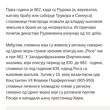
Прва година је 862, када су Рјурика (и, вероватно,
његову браћу или саборце Трувора и Синеуса)
становници Новгорода позвали да владају њиховом
земљом и бране их од непријатеља. Историчари
почетак династије Рјуриковича рачунају од тог доба.
Међутим, племена која су живела у региону северно
од Црног мора стране хронике описују као „Росе“ чак
и пре 862. У Западнофраначким (Бертинским)
аналима, који описују период од 830. до 882.
године,
спомиње се под годином 839. народ Роса са
њиховим краљем. Затим у 10. веку византијски цар
Константин VII Флавије Порфирогенит (905-959)
спомиње печенеге (номадско племе у региону
северно од Црног мора) који су ратовали против
Росије и нападали њену престоницу Кијев.