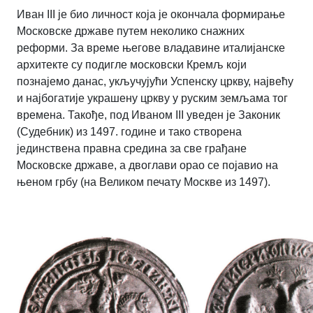
Иван III је био личност која је окончала формирање
Московске државе путем неколико снажних
реформи. За време његове владавине италијанске
архитекте су подигле московски Кремљ који
познајемо данас, укључујући Успенску цркву, највећу
и најбогатије украшену цркву у руским земљама тог
времена. Такође, под Иваном III уведен је Законик
(Судебник) из 1497. године и тако створена
јединствена правна средина за све грађане
Московске државе, а двоглави орао се појавио на
њеном грбу (на Великом печату Москве из 1497).