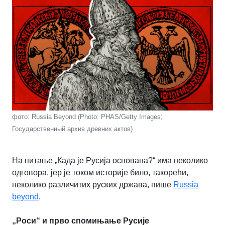
фото: Russia Beyond (Photo: PHAS/Getty Images;
Государственный архив древних актов)
На питање „Када је Русија основана?“ има неколико
одговора, јер је током историје било, такорећи,
неколико различитих руских држава, пише
Russia
beyond
.
„Роси“ и прво спомињање Русије