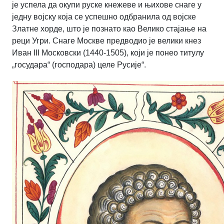
је успела да окупи руске кнежеве и њихове снаге у
једну војску која се успешно одбранила од војске
Златне хорде, што је познато као Велико стајање на
реци Угри. Снаге Москве предводио је велики кнез
Иван III Московски (1440-1505), који је понео титулу
„государа“ (господара) целе Русије“.