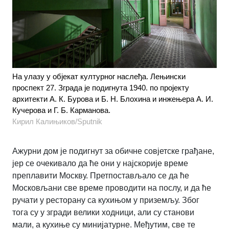
На улазу у објекат културног наслеђа. Лењински
проспект 27. Зграда је подигнута 1940. по пројекту
архитекти А. К. Бурова и Б. Н. Блохина и инжењера А. И.
Кучерова и Г. Б. Карманова.
Кирил Калињиков/Sputnik
Ажурни дом је подигнут за обичне совјетске грађане,
јер се очекивало да ће они у најскорије време
преплавити Москву. Претпостављало се да ће
Московљани све време проводити на послу, и да ће
ручати у ресторану са кухињом у приземљу. Због
тога су у згради велики ходници, али су станови
мали, а кухиње су минијатурне. Међутим, све те