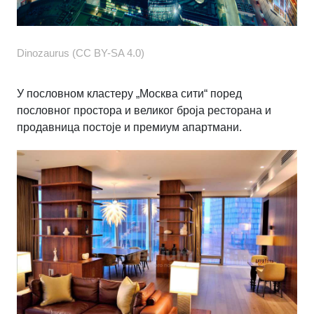
Dinozaurus (CC BY-SA 4.0)
У пословном кластеру „Москва сити“ поред
пословног простора и великог броја ресторана и
продавница постоје и премиум апартмани.