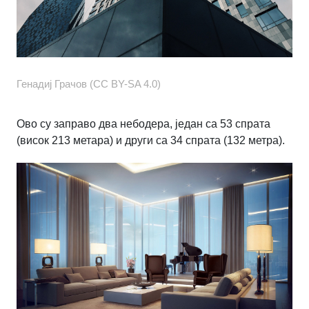
Генадиј Грачов (CC BY-SA 4.0)
Ово су заправо два небодера, један са 53 спрата
(висок 213 метара) и други са 34 спрата (132 метра).