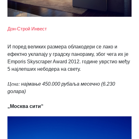
Дон-Строй Инвест
И поред великих размера облакодери се лако и
ефектно уклапају у градску панораму, због чега их је
Emporis Skyscraper Award 2012. године уврстио међу
5 најлепших небодера на свету.
Цена:
најмање 450.000 рубаља месечно (6.230
долара)
„Москва сити“