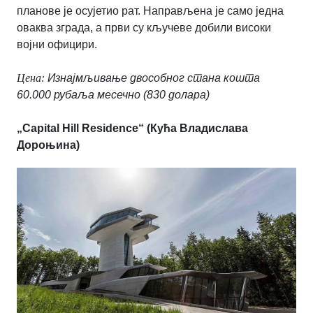
планове је осујетио рат. Направљена је само једна
оваква зграда, а први су кључеве добили високи
војни официри.
Цена:
Изнајмљивање двособног стана кошта
60.000 рубаља месечно (830 долара)
„Capital Hill Residence“ (Кућа Владислава
Дороњина)