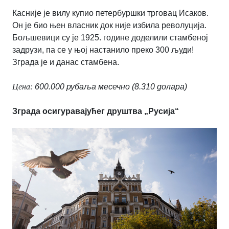
Касније је вилу купио петербуршки трговац Исаков.
Он је био њен власник док није избила револуција.
Бољшевици су је 1925. године доделили стамбеној
задрузи, па се у њој настанило преко 300 људи!
Зграда је и данас стамбена.
Цена:
600.000 рубаља месечно (8.310 долара)
Зграда осигуравајућег друштва „Русија“