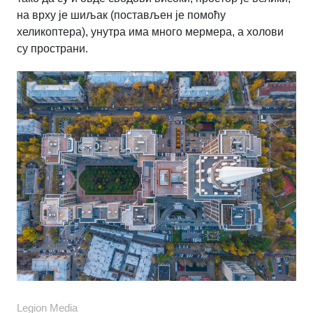
на врху је шиљак (постављен је помоћу
хеликоптера), унутра има много мермера, а холови
су пространи.
Legion Media