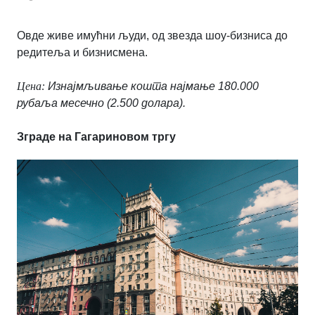
Овде живе имућни људи, од звезда шоу-бизниса до
редитеља и бизнисмена.
Цена:
Изнајмљивање кошта најмање 180.000
рубаља месечно (2.500 долара).
Зграде на Гагариновом тр
гу