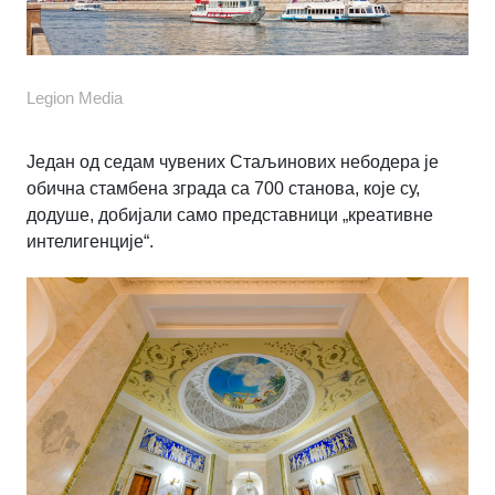
Legion Media
Један од седам чувених Стаљинових небодера је
обична стамбена зграда са 700 станова, које су,
додуше, добијали само представници „креативне
интелигенције“.