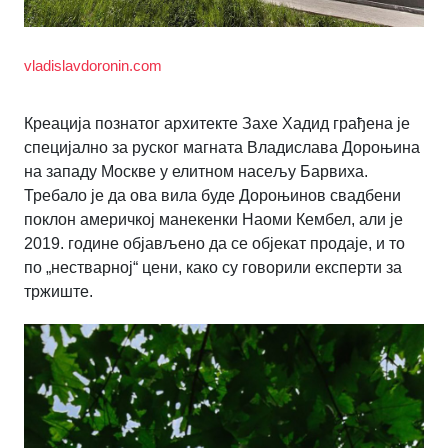
vladislavdoronin.com
Креација познатог архитекте Захе Хадид грађена је
специјално за руског магната Владислава Дороњина
на западу Москве у елитном насељу Барвиха.
Требало је да ова вила буде Дороњинов свадбени
поклон америчкој манекенки Наоми Кембел, али је
2019. године објављено да се објекат продаје, и то
по „нестварној“ цени, како су говорили експерти за
тржиште.