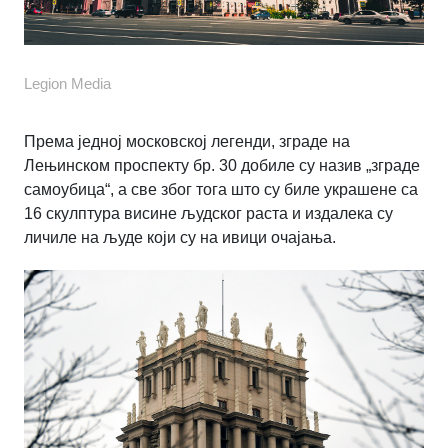
Legion Media
Према једној московској легенди, зграде на
Лењинском проспекту бр. 30 добиле су назив „зграде
самоубица“, а све због тога што су биле украшене са
16 скулптура висине људског раста и издалека су
личиле на људе који су на ивици очајања.