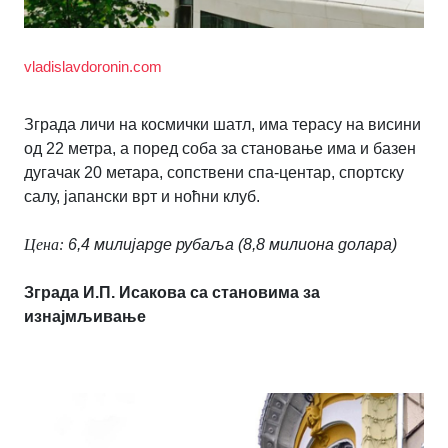
vladislavdoronin.com
Зграда личи на космички шатл, има терасу на висини
од 22 метра, а поред соба за становање има и базен
дугачак 20 метара, сопствени спа-центар, спортску
салу, јапански врт и ноћни клуб.
Цена:
6,4 милијарде рубаља (8,8 милиона долара)
Зграда И.П. Исакова са становима за
изнајмљивање