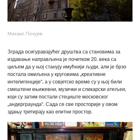
Михаил Почујев
Зграда осигуравајућег друштва са становима за
издавање направљена је почетком 20. века са
циљем да у њој станују имућнији људи, али је брзо
постала омиљена у круговима „креативне
интелигенције“, а у совјетско време су у њој били
смештени књижевни, музички и сликарски атељеи,
који су затим постали стециште московског
„андерграунда“. Сада се све просторије у овом
здању третирају као елитни простор.