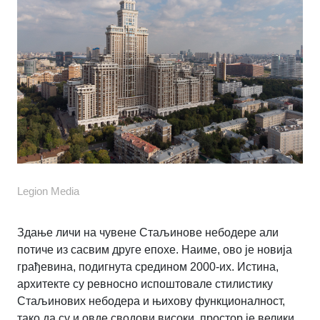
Legion Media
Здање личи на чувене Стаљинове небодере али
потиче из сасвим друге епохе. Наиме, ово је новија
грађевина, подигнута средином 2000-их. Истина,
архитекте су ревносно испоштовале стилистику
Стаљинових небодера и њихову функционалност,
тако да су и овде сводови високи, простор је велики,