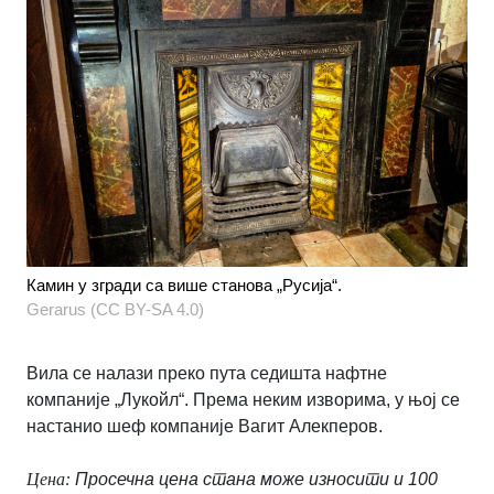
Камин у згради са више станова „Русија“.
Gerarus (CC BY-SA 4.0)
Вила се налази преко пута седишта нафтне
компаније „Лукойл“. Према неким изворима, у њој се
настанио шеф компаније Вагит Алекперов.
Цена:
Просечна цена стана може износити и 100