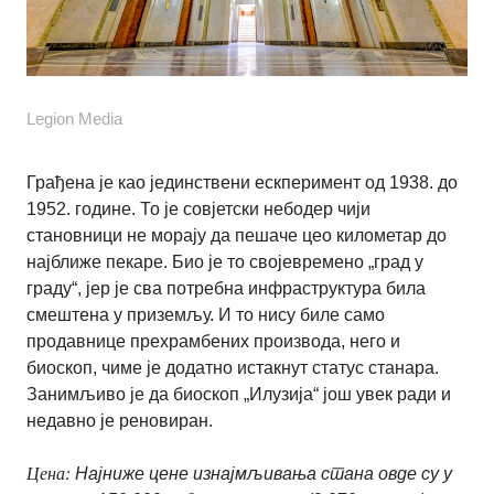
Legion Media
Грађена је као јединствени ескперимент од 1938. до
1952. године. То је совјетски небодер чији
становници не морају да пешаче цео километар до
најближе пекаре. Био је то својевремено „град у
граду“, јер је сва потребна инфраструктура била
смештена у приземљу. И то нису биле само
продавнице прехрамбених производа, него и
биоскоп, чиме је додатно истакнут статус станара.
Занимљиво је да биоскоп „Илузија“ још увек ради и
недавно је реновиран.
Цена:
Најниже цене изнајмљивања стана овде су у