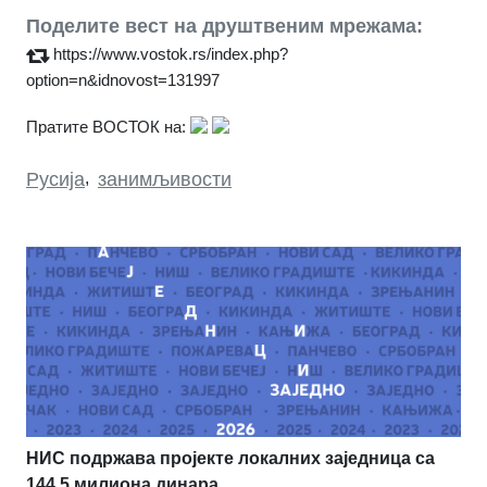
Поделите вест на друштвеним мрежама:
https://www.vostok.rs/index.php?
option=n&idnovost=131997
Пратите ВОСТОК на:
Русија
,
занимљивости
НИС подржава пројекте локалних заједница са
144,5 милиона динара