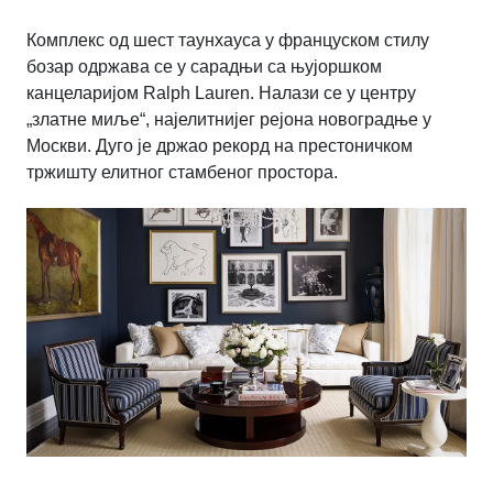
Комплекс од шест таунхауса у француском стилу
бозар одржава се у сарадњи са њујоршком
канцеларијом Ralph Lauren. Налази се у центру
„златне миље“, најелитнијег рејона новоградње у
Москви. Дуго је држао рекорд на престоничком
тржишту елитног стамбеног простора.