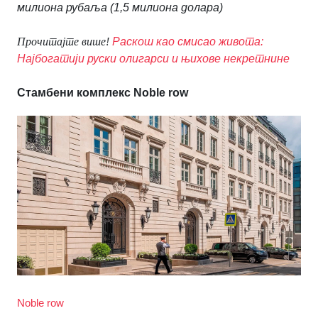
милиона рубаља (1,5 милиона долара)
Прочитајте више!
Раскош као смисао живота:
Најбогатији руски олигарси и њихове некретнине
Стамбени комплекс Noble row
Noble row