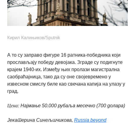
Кирил Калињиков/Sputnik
А то су заправо фигуре 16 ратника-победника који
прослављају победу девојака. Зграде су подигнуте
крајем 1940-их. Између њих пролази магистрална
саобраћајница, тако да су оне својевремено у
извесном смислу биле као свечана капија на улазу у
град.
Цена:
Најмање 50.000 рубаља месечно (700 долара)
Јекатерина Синељшчикова,
Russia beyond