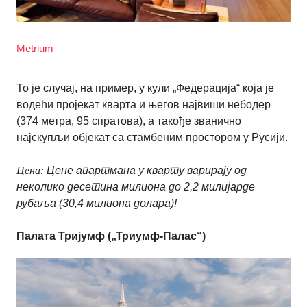
Metrium
То је случај, на пример, у кули „Федерација“ која је
водећи пројекат кварта и његов највиши небодер
(374 метра, 95 спратова), а такође званично
најскупљи објекат са стамбеним простором у Русији.
Цена:
Цене апартмана у кварту варирају од
неколико десетина милиона до 2,2 милијарде
рубаља (30,4 милиона долара)!
Палата Тријумф („Триумф-Палас“)