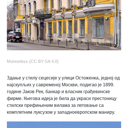
Moreorless (CC BY-SA 4.0)
Здање у стилу сецесије у улици Остоженка, једној од
најскупљих у савременој Москви, подигао је 1899.
године Јаков Рек, банкар и власник грађевинске
фирме. Његова идеја је била да украси престоницу
стилски префињеним вилама за летовање са
комплетним луксузом у западноевропском маниру.