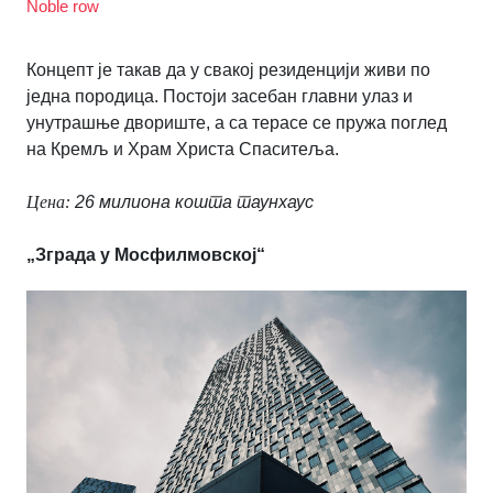
Noble row
Концепт је такав да у свакој резиденцији живи по
једна породица. Постоји засебан главни улаз и
унутрашње двориште, а са терасе се пружа поглед
на Кремљ и Храм Христа Спаситеља.
Цена:
26 милиона кошта таунхаус
„Зграда у Мосфилмовској“