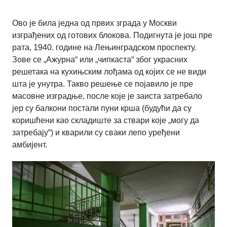
Ово је била једна од првих зграда у Москви
изграђених од готових блокова. Подигнута је још пре
рата, 1940. године на Лењинградском проспекту.
Зове се „Ажурна“ или „чипкаста“ због украсних
решетака на кухињским лођама од којих се не види
шта је унутра. Такво решење се појавило је пре
масовне изградње, после које је заиста затребало
јер су балкони постали пуни крша (будући да су
коришћени као складиште за ствари које „могу да
затребају“) и кварили су сваки лепо уређени
амбијент.