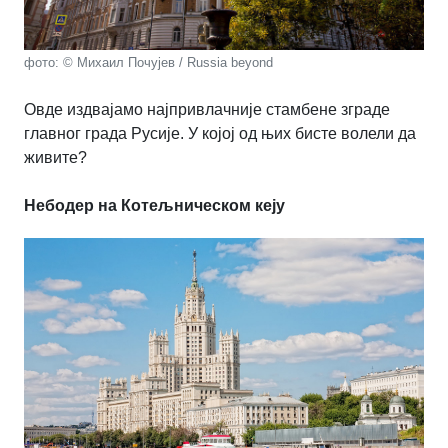
фото: © Михаил Почујев / Russia beyond
Овде издвајамо најпривлачније стамбене зграде
главног града Русије. У којој од њих бисте волели да
живите?
Небодер на Котељническом кеју