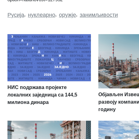
Русија
,
нуклеарно
,
оружје
,
занимљивости
НИС подржава пројекте
Објављен Извеш
локалних заједница са 144,5
развоју компани
милиона динара
годину