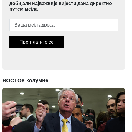
добијали најважније вијести дана директно
путем мејла
Претплатите се
ВОСТОК колумне