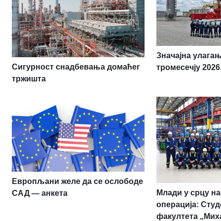
Значајна улага
Сигурност снадбевања домаћег
тромесечју 2026
тржишта
Европљани желе да се ослободе
Млади у срцу н
САД — анкета
операција: Студ
факултета „Мих