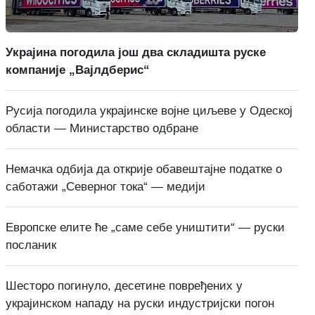
Украјина погодила још два складишта руске
компаније „Вајлдберис“
Русија погодила украјинске војне циљеве у Одеској
области — Министарство одбране
Немачка одбија да открије обавештајне податке о
саботажи „Северног тока“ — медији
Европске елите ће „саме себе уништити“ — руски
посланик
Шесторо погинуло, десетине повређених у
украјинском нападу на руски индустријски погон