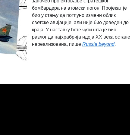
започео пројектовање стратешког
бомбардера на атомски погон. Пројекат је
био у стању да потпуно измени облик
светске авијације, али није био доведен до
краја. У наставку ћете чути шта је био
разлог да најхрабрија идеја ХХ века остане
нереализована, пише
Russia beyond
.