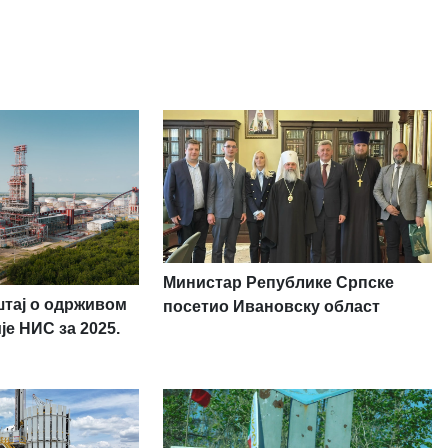
Министар Републике Српске
тај о одрживом
посетио Ивановску област
је НИС за 2025.