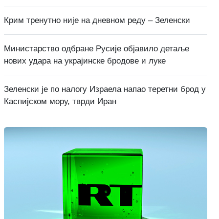
Крим тренутно није на дневном реду – Зеленски
Министарство одбране Русије објавило детаље
нових удара на украјинске бродове и луке
Зеленски је по налогу Израела напао теретни брод у
Каспијском мору, тврди Иран