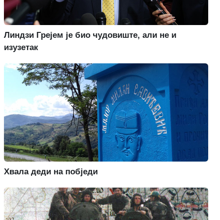
Линдзи Грејем је био чудовиште, али не и
изузетак
Хвала деди на побједи