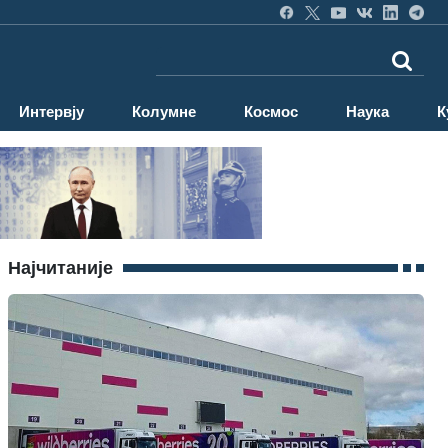
Интервју
Колумне
Космос
Наука
К
Најчитаније