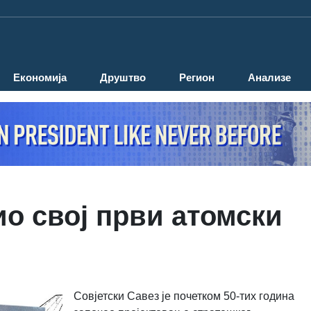
Економија
Друштво
Регион
Анализе
ио свој први атомски
Совјетски Савез је почетком 50-тих година