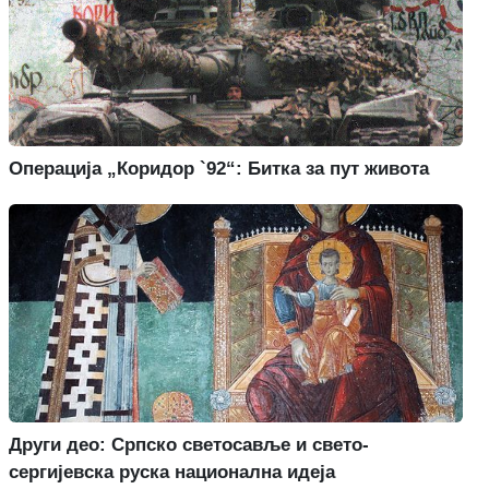
Операција „Коридор `92“: Битка за пут живота
Други део: Српско светосавље и свето-
сергијевска руска национална идеја