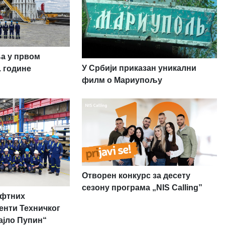
ња у првом
У Србији приказан уникални
. године
филм о Мариупољу
Отворен конкурс за десету
сезону програма „NIS Calling”
афтних
енти Техничког
ајло Пупин“