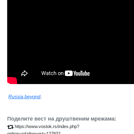
Russia beyond
.
Поделите вест на друштвеним мрежама:
https://www.vostok.rs/index.php?
option=n&idnovost=127932