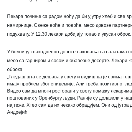
Пекара почиње са радом ноћу да би ујутру хлеб и све вр
намирнице. Свеже воће и поврће, месо довозе партнери
подухвату. У 12.30 лекари добијају топао и укусан оброк.
У болницу свакодневно доносе паковања са салатама (од
месо са гарниром и сосом и обавезне десерте. Лекари к
оброка.
„Гледаш шта се дешава у свету и видиш да је свима тешк
имају проблем због епидемије. Али треба позитивно гл
Видео сам да многи ресторани у свету помажу лекарима 
поштованих у Оренбургу људи. Раније су долазили у наш
најтеже. Хтео сам да их некако обрадујем. Они од јутра
Андрејић.