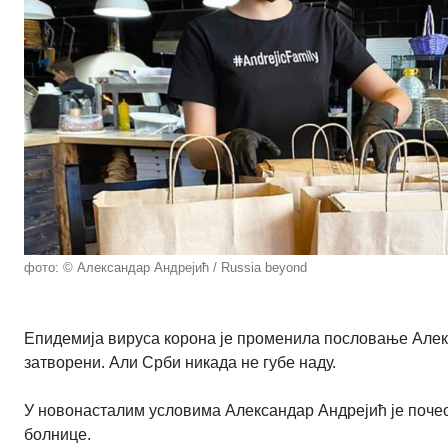
фото: © Александар Андрејић / Russia beyond
Епидемија вируса корона је променила пословање Алекса
затворени. Али Срби никада не губе наду.
У новонасталим условима Александар Андрејић је поче
болнице.