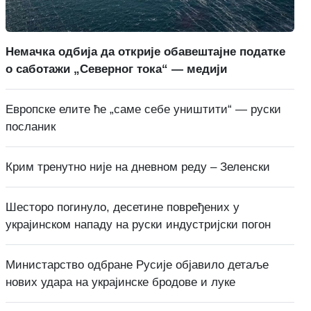
Немачка одбија да открије обавештајне податке
о саботажи „Северног тока“ — медији
Европске елите ће „саме себе уништити“ — руски
посланик
Крим тренутно није на дневном реду – Зеленски
Шесторо погинуло, десетине повређених у
украјинском нападу на руски индустријски погон
Министарство одбране Русије објавило детаље
нових удара на украјинске бродове и луке