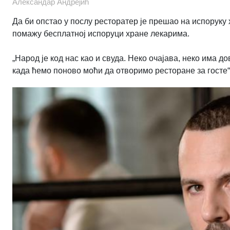
Александар Андрејић
Да би опстао у послу ресторатер је прешао на испоруку 
помажу бесплатној испоруци хране лекарима.
„Народ је код нас као и свуда. Неко очајава, неко има
када ћемо поново моћи да отворимо ресторане за госте“