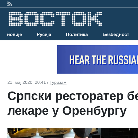
Најновије
Русија
Политика
Безбедност
21. мај 2020, 20:41 /
Туризам
Српски ресторатер б
лекаре у Оренбургу