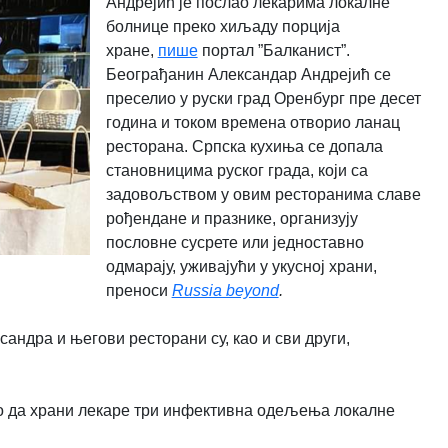
Андрејић је послао лекарима локалне
болнице преко хиљаду порција
хране,
пише
портал ”Балканист”.
Београђанин Александар Андрејић се
преселио у руски град Оренбург пре десет
година и током времена отворио ланац
ресторана. Српска кухиња се допала
становницима руског града, који са
задовољством у овим ресторанима славе
рођендане и празнике, организују
пословне сусрете или једноставно
одмарају, уживајући у укусној храни,
преноси
Russia beyond
.
ндра и његови ресторани су, као и сви други,
о да храни лекаре три инфективна одељења локалне