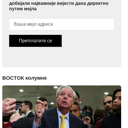
добијали најважније вијести дана директно
путем мејла
Претплатите се
ВОСТОК колумне