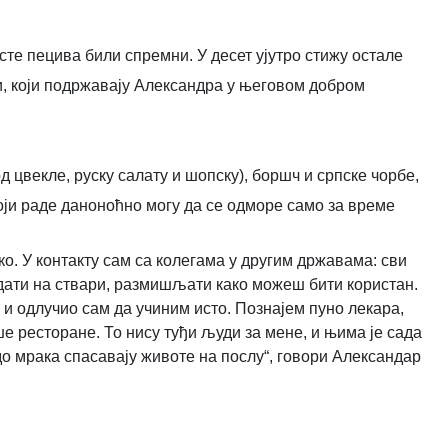
сте пецива били спремни. У десет ујутро стижу остале
, који подржавају Александра у његовом добром
 цвекле, руску салату и шопску), боршч и српске чорбе,
оји раде даноноћно могу да се одморе само за време
о. У контакту сам са колегама у другим државама: сви
едати на ствари, размишљати како можеш бити користан.
и одлучио сам да учиним исто. Познајем пуно лекара,
е ресторане. То нису туђи људи за мене, и њима је сада
 до мрака спасавају животе на послу“, говори Александар