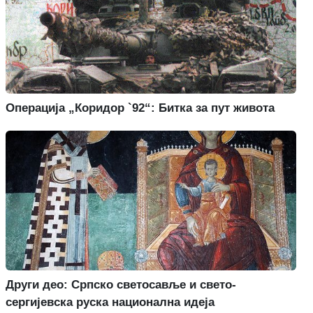
Операција „Коридор `92“: Битка за пут живота
Други део: Српско светосавље и свето-
сергијевска руска национална идеја