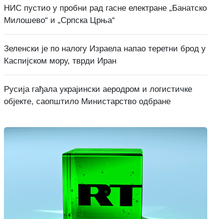
НИС пустио у пробни рад гасне електране „Банатско
Милошево“ и „Српска Црња“
Зеленски је по налогу Израела напао теретни брод у
Каспијском мору, тврди Иран
Русија гађала украјински аеродром и логистичке
објекте, саопштило Министарство одбране