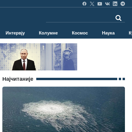
Интервју
Колумне
Космос
Наука
К
Најчитаније