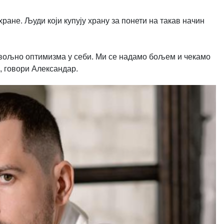
хране. Људи који купују храну за понети на такав начин
 довољно оптимизма у себи. Ми се надамо бољем и чекамо
, говори Александар.