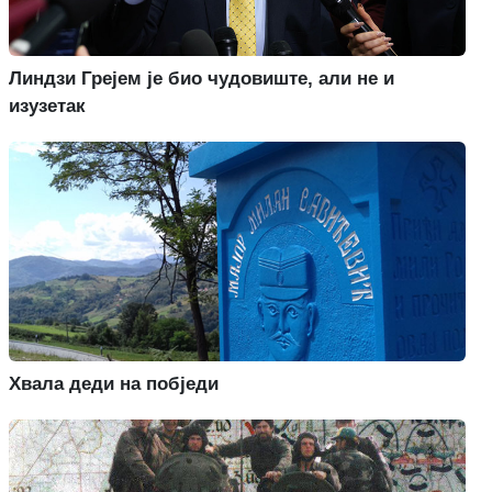
Линдзи Грејем је био чудовиште, али не и
изузетак
Хвала деди на побједи