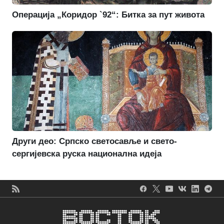
Операција „Коридор `92“: Битка за пут живота
Други део: Српско светосавље и свето-
сергијевска руска национална идеја