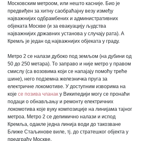
Московским метроом, или нешто касније. Био је
предвиђен за хитну саобраћајну везу између
најважнијих одбрамбених и административних
објеката Москве (и за евакуацију људства
најважнијих државних установа у случају рата). А
Кремљ је један од најважнијих објеката у граду.
Метро 2 се налази дубоко под земљом (на дубини од
50 до 250 метара). То заправо и није метро у правом
смислу (са возовима који се напајају помоћу треће
шине), него подземна железничка пруга за
електричне локомотиве. У доступним изворима на
које
се позива чланак
у Википедији могу се пронаћи
подаци о обнављању и ремонту електричних
локомотива које вуку композиције на линијама тајног
метроа. Метро 2 се делимично налази и испод
Кремља, одакле једна линија води до такозване
Ближе Стаљинове виле, тј. до стратешког објекта у
предграђу Москве.