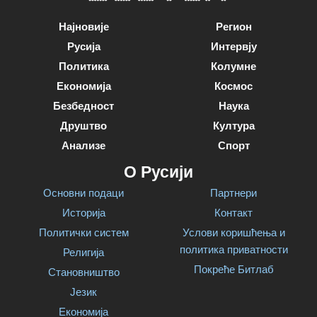
Најновије
Регион
Русија
Интервју
Политика
Колумне
Економија
Космос
Безбедност
Наука
Друштво
Култура
Анализе
Спорт
О Русији
Основни подаци
Партнери
Историја
Контакт
Политички систем
Услови коришћења и
политика приватности
Религија
Покреће Битлаб
Становништво
Језик
Економија