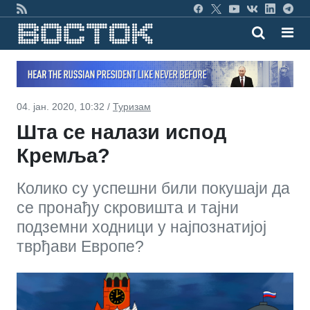
04. јан. 2020, 10:32 /
Туризам
Шта се налази испод
Кремља?
Колико су успешни били покушаји да
се пронађу скровишта и тајни
подземни ходници у најпознатијој
тврђави Европе?