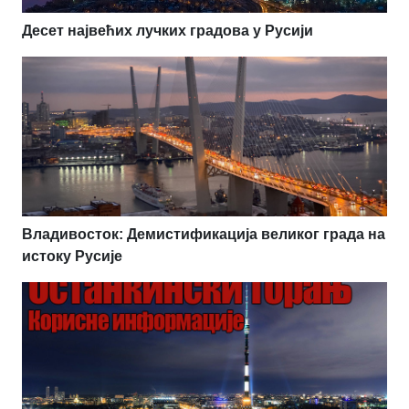
Десет највећих лучких градова у Русији
Владивосток: Демистификација великог града на
истоку Русије