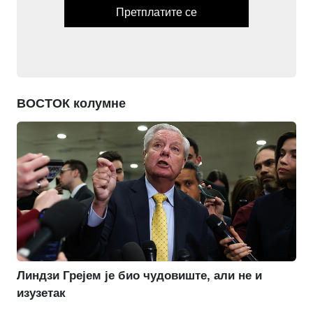
Претплатите се
ВОСТОК колумне
Линдзи Грејем је био чудовиште, али не и
изузетак