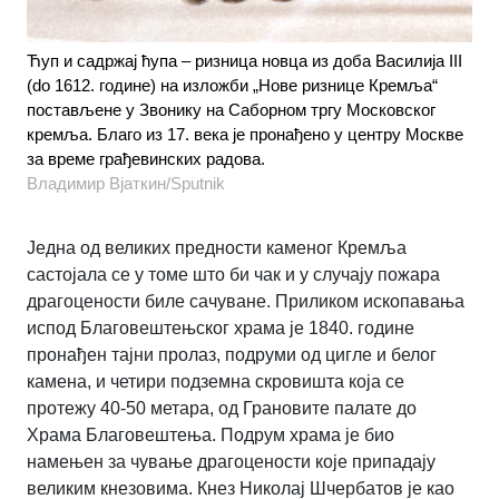
Ћуп и садржај ћупа – ризница новца из доба Василија III
(do 1612. године) на изложби „Нове ризнице Кремља“
постављене у Звонику на Саборном тргу Московског
кремља. Благо из 17. века је пронађено у центру Москве
за време грађевинских радова.
Владимир Вјаткин/Sputnik
Једна од великих предности каменог Кремља
састојала се у томе што би чак и у случају пожара
драгоцености биле сачуване. Приликом ископавања
испод Благовештењског храма је 1840. године
пронађен тајни пролаз, подруми од цигле и белог
камена, и четири подземна скровишта која се
протежу 40-50 метара, од Грановите палате до
Храма Благовештења. Подрум храма је био
намењен за чување драгоцености које припадају
великим кнезовима. Кнез Николај Шчербатов је као