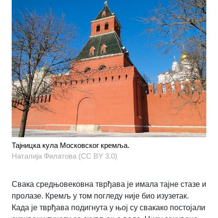
Тајницка кула Московског кремља.
Наталија Филатова (CC BY 3.0)
Свака средњовековна тврђава је имала тајне стазе и
пролазе. Кремљ у том погледу није био изузетак.
Када је тврђава подигнута у њој су свакако постојали