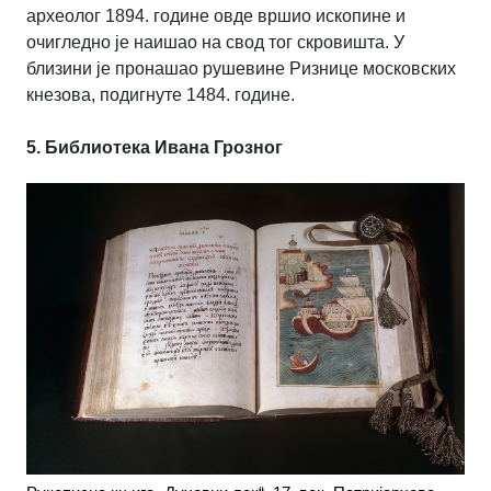
археолог 1894. године овде вршио ископине и
очигледно је наишао на свод тог скровишта. У
близини је пронашао рушевине Ризнице московских
кнезова, подигнуте 1484. године.
5. Библиотека Ивана Грозног