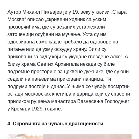
Аутор Михаил Пиљајев је у 19. веку у књизи „Стара
Москва“ описао „скривени ходник са уским
прозорчићима где су везаних уста лежали
заточеници осуђени на мучење. Уста су им
одвезивана само кад је требало да одговоре на
питање или да узму оскудну храну. Били су
приковани за зид у који су укуцане гвоздене алке“. А
близу храма Светих Архангела некада су биле
подземне просторије за црквене дужнике, где су они
седели на пањевима приковани ланцима. Ти
подруми постоје и данас. У њима се чувају посмртни
остаци московских кнегиња и царица који су спасени
приликом рушења манастира Вазнесења Господњег
у Кремљу 1929. године.
4. Скровишта за чување драгоцености