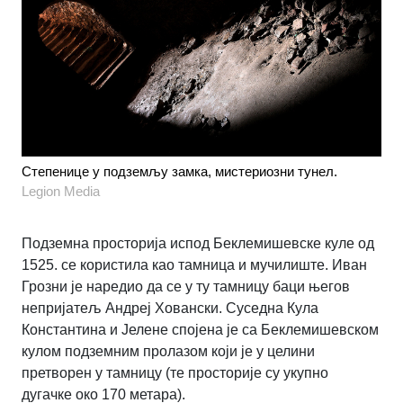
Степенице у подземљу замка, мистериозни тунел.
Legion Media
Подземна просторија испод Беклемишевске куле од
1525. се користила као тамница и мучилиште. Иван
Грозни је наредио да се у ту тамницу баци његов
непријатељ Андреј Ховански. Суседна Кула
Константина и Јелене спојена је са Беклемишевском
кулом подземним пролазом који је у целини
претворен у тамницу (те просторије су укупно
дугачке око 170 метара).