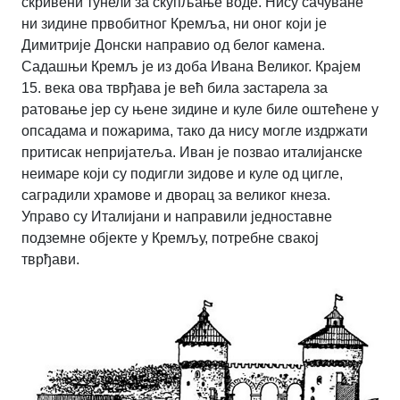
скривени тунели за скупљање воде. Нису сачуване
ни зидине првобитног Кремља, ни оног који је
Димитрије Донски направио од белог камена.
Садашњи Кремљ је из доба Ивана Великог. Крајем
15. века ова тврђава је већ била застарела за
ратовање јер су њене зидине и куле биле оштећене у
опсадама и пожарима, тако да нису могле издржати
притисак непријатеља. Иван је позвао италијанске
неимаре који су подигли зидове и куле од цигле,
саградили храмове и дворац за великог кнеза.
Управо су Италијани и направили једноставне
подземне објекте у Кремљу, потребне свакој
тврђави.