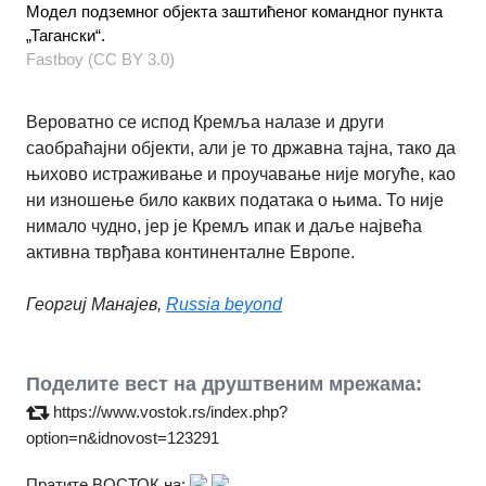
Модел подземног објекта заштићеног командног пункта
„Тагански“.
Fastboy (CC BY 3.0)
Вероватно се испод Кремља налазе и други
саобраћајни објекти, али је то државна тајна, тако да
њихово истраживање и проучавање није могуће, као
ни изношење било каквих података о њима. То није
нимало чудно, јер је Кремљ ипак и даље највећа
активна тврђава континенталне Европе.
Георгиј Манајев,
Russia beyond
Поделите вест на друштвеним мрежама:
https://www.vostok.rs/index.php?
option=n&idnovost=123291
Пратите ВОСТОК на: