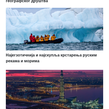
географског друштва
Најегзотичнија и најскупља крстарења руским
рекама и морима