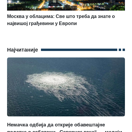
Москва у облацима: Све што треба да знате о
највишој грађевини у Европи
Најчитаније
Немачка одбија да открије обавештајне