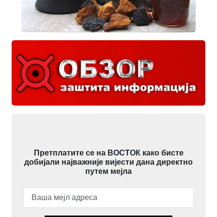
Претплатите се на ВОСТОК како бисте
добијали најважније вијести дана директно
путем мејла