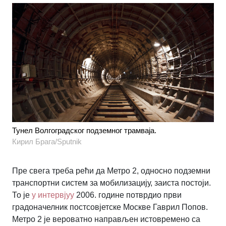
Тунел Волгоградског подземног трамваја.
Кирил Брага/Sputnik
Пре свега треба рећи да Метро 2, односно подземни
транспортни систем за мобилизацију, заиста постоји.
То је
у интервјуу
2006. године потврдио први
градоначелник постсовјетске Москве Гаврил Попов.
Метро 2 је вероватно направљен истовремено са