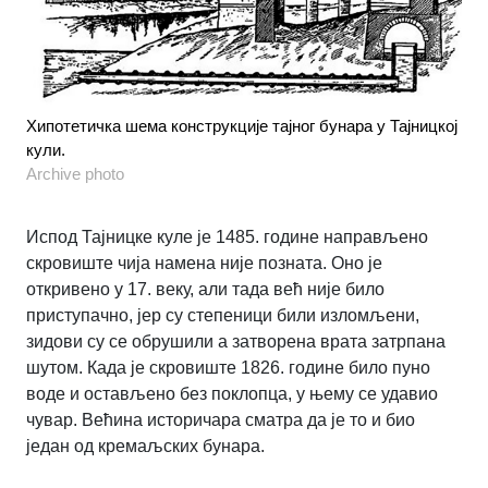
Хипотетичка шема конструкције тајног бунара у Тајницкој
кули.
Archive photo
Испод Тајницке куле је 1485. године направљено
скровиште чија намена није позната. Оно је
откривено у 17. веку, али тада већ није било
приступачно, јер су степеници били изломљени,
зидови су се обрушили а затворена врата затрпана
шутом. Када је скровиште 1826. године било пуно
воде и остављено без поклопца, у њему се удавио
чувар. Већина историчара сматра да је то и био
један од кремаљских бунара.