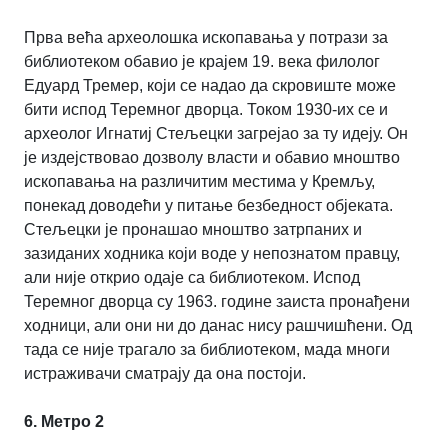
Прва већа археолошка ископавања у потрази за
библиотеком обавио је крајем 19. века филолог
Едуард Тремер, који се надао да скровиште може
бити испод Теремног дворца. Током 1930-их се и
археолог Игнатиј Стељецки загрејао за ту идеју. Он
је издејствовао дозволу власти и обавио мноштво
ископавања на различитим местима у Кремљу,
понекад доводећи у питање безбедност објеката.
Стељецки је пронашао мноштво затрпаних и
зазиданих ходника који воде у непознатом правцу,
али није открио одаје са библиотеком. Испод
Теремног дворца су 1963. године заиста пронађени
ходници, али они ни до данас нису рашчишћени. Од
тада се није трагало за библиотеком, мада многи
истраживачи сматрају да она постоји.
6. Метро 2