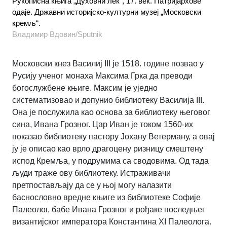
Рукописна књига „Духовни лек“, 17. век. Патријархове
одаје. Државни историјско-културни музеј „Московски
кремљ“.
Владимир Вдовин/Sputnik
Московски кнез Василиј III је 1518. године позвао у
Русију ученог монаха Максима Грка да преводи
богослужбене књиге. Максим је уједно
систематизовао и допунио библиотеку Василија III.
Она је послужила као основа за библиотеку његовог
сина, Ивана Грозног. Цар Иван је током 1560-их
показао библиотеку пастору Јохану Ветерману, а овај
ју је описао као врло драгоцену ризницу смештену
испод Кремља, у подрумима са сводовима. Од тада
људи траже ову библиотеку. Истраживачи
претпостављају да се у њој могу налазити
баснословно вредне књиге из библиотеке Софије
Палеолог, бабе Ивана Грозног и рођаке последњег
византијског императора Константина XI Палеолога.