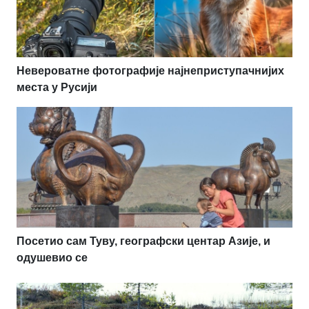
Невероватне фотографије најнеприступачнијих
места у Русији
Посетио сам Туву, географски центар Азије, и
одушевио се