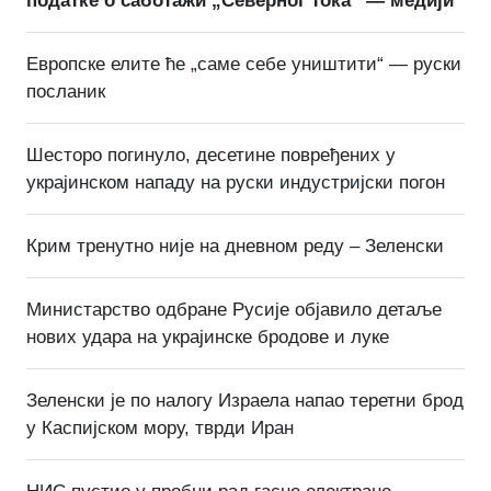
податке о саботажи „Северног тока“ — медији
Европске елите ће „саме себе уништити“ — руски
посланик
Шесторо погинуло, десетине повређених у
украјинском нападу на руски индустријски погон
Крим тренутно није на дневном реду – Зеленски
Министарство одбране Русије објавило детаље
нових удара на украјинске бродове и луке
Зеленски је по налогу Израела напао теретни брод
у Каспијском мору, тврди Иран