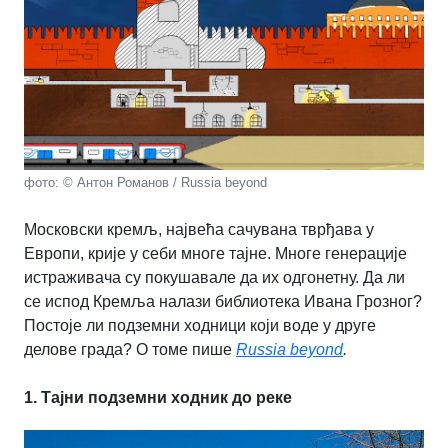
фото: © Антон Романов / Russia beyond
Московски кремљ, највећа сачувана тврђава у
Европи, крије у себи многе тајне. Многе генерације
истраживача су покушавале да их одгонетну. Да ли
се испод Кремља налази библиотека Ивана Грозног?
Постоје ли подземни ходници који воде у друге
делове града? О томе пише
Russia beyond
.
1. Тајни подземни ходник до реке