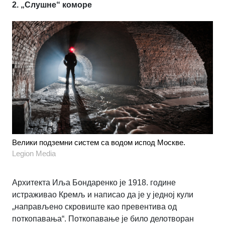
2. „Слушне“ коморе
Велики подземни систем са водом испод Москве.
Legion Media
Архитекта Иља Бондаренко је 1918. године
истраживао Кремљ и написао да је у једној кули
„направљено скровиште као превентива од
поткопавања“. Поткопавање је било делотворан