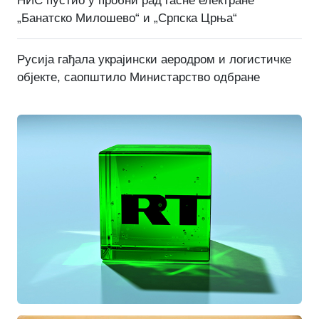
НИС пустио у пробни рад гасне електране
„Банатско Милошево“ и „Српска Црња“
Русија гађала украјински аеродром и логистичке
објекте, саопштило Министарство одбране