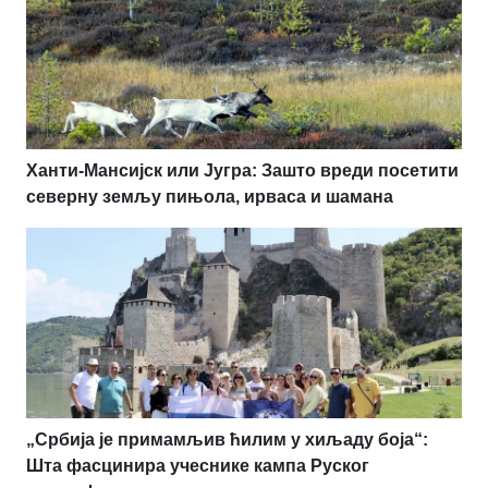
Ханти-Мансијск или Југра: Зашто вреди посетити
северну земљу пињола, ирваса и шамана
„Србија је примамљив ћилим у хиљаду боја“:
Шта фасцинира учеснике кампа Руског