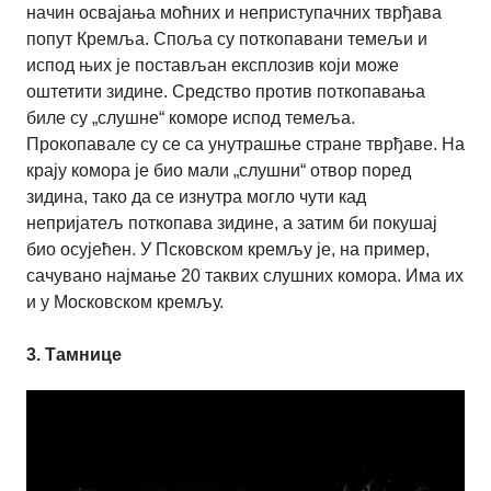
начин освајања моћних и неприступачних тврђава
попут Кремља. Споља су поткопавани темељи и
испод њих је постављан експлозив који може
оштетити зидине. Средство против поткопавања
биле су „слушне“ коморе испод темеља.
Прокопавале су се са унутрашње стране тврђаве. На
крају комора је био мали „слушни“ отвор поред
зидина, тако да се изнутра могло чути кад
непријатељ поткопава зидине, а затим би покушај
био осујећен. У Псковском кремљу је, на пример,
сачувано најмање 20 таквих слушних комора. Има их
и у Московском кремљу.
3. Тамнице