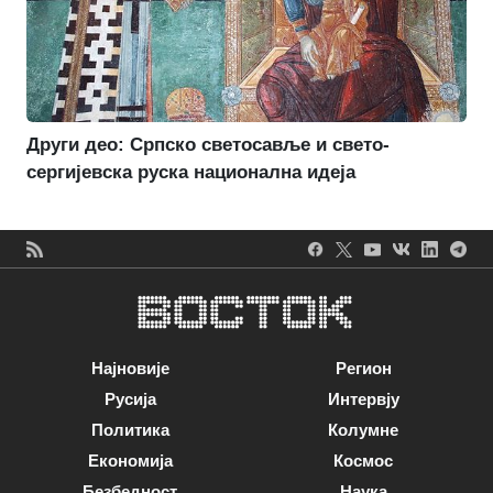
Други део: Српско светосавље и свето-
сергијевска руска национална идеја
Најновије
Регион
Русија
Интервју
Политика
Колумне
Економија
Космос
Безбедност
Наука