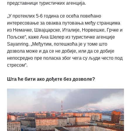
представници туристичких агенција.
„У протеклих 5-6 година се осећа повећано
интересовање за оваква путовања међу странцима
из Немачке, Швајцарске, Италије, Норвешке, Грчке и
Пољске“, каже Ана Шелер из туристичке агенције
Sayanring. „Међутим, потешкоћа је у томе што
дозвола може и да се не добије, или да се добије
непосредно пре поласка због чега су људи често под
стресом“.
Шта ће бити ако дођете без дозволе?