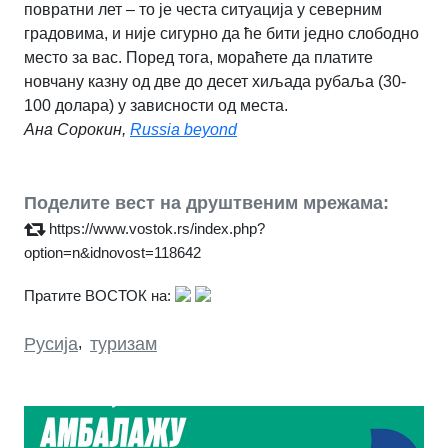
повратни лет – то је честа ситуација у северним
градовима, и није сигурно да ће бити једно слободно
место за вас. Поред тога, мораћете да платите
новчану казну од две до десет хиљада рубаља (30-
100 долара) у зависности од места.
Ана Сорокин,
Russia beyond
Поделите вест на друштвеним мрежама:
https://www.vostok.rs/index.php?
option=n&idnovost=118642
Пратите ВОСТОК на:
Русија
,
туризам