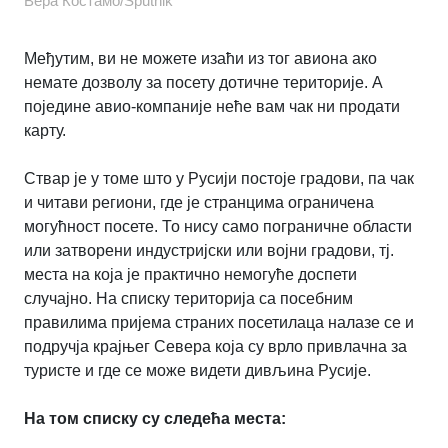
Вера Костамо/Sputnik
Међутим, ви не можете изаћи из тог авиона ако
немате дозволу за посету дотичне територије. А
поједине авио-компаније неће вам чак ни продати
карту.
Ствар је у томе што у Русији постоје градови, па чак
и читави региони, где је странцима ограничена
могућност посете. То нису само пограничне области
или затворени индустријски или војни градови, тј.
места на која је практично немогуће доспети
случајно. На списку територија са посебним
правилима пријема страних посетилаца налазе се и
подручја крајњег Севера која су врло привлачна за
туристе и где се може видети дивљина Русије.
На том списку су следећа места: