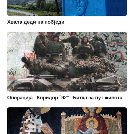
Хвала деди на побједи
Операција „Коридор `92“: Битка за пут живота