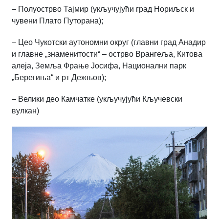
– Полуострво Тајмир (укључујући град Нориљск и
чувени Плато Путорана);
– Цео Чукотски аутономни округ (главни град Анадир
и главне „знаменитости“ – острво Врангеља, Китова
алеја, Земља Фрање Јосифа, Национални парк
„Берегиња“ и рт Дежњов);
– Велики део Камчатке (укључујући Кључевски
вулкан)