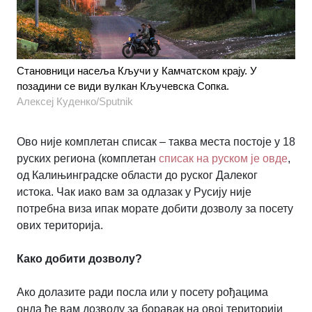
Становници насеља Кључи у Камчатском крају. У
позадини се види вулкан Кључевска Сопка.
Алексеј Куденко/Sputnik
Ово није комплетан списак – таква места постоје у 18
руских региона (комплетан
списак на руском је овде
,
од Калињинградске области до руског Далеког
истока. Чак иако вам за одлазак у Русију није
потребна виза ипак морате добити дозволу за посету
ових територија.
Како добити дозволу?
Ако долазите ради посла или у посету рођацима
онда ће вам дозволу за боравак на овој територији