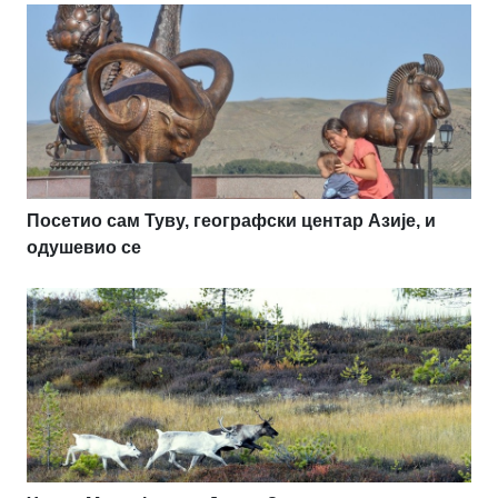
Посетио сам Туву, географски центар Азије, и
одушевио се