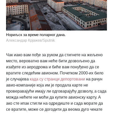
Нориљск за време поларног дана.
Александар Крјажев/Sputnik
Чак иако вам пође за руком да стигнете на жељено
место, вероватно вам неће бити дозвољено да
изађете из аеродрома и биће вам понуђено да се
вратите следећим авионом. Почетком 2000-их било
је случајева
када су странци депортовани
на рачун
авио-компаније која им је продала карте не
проверавајући имају ли одговарајућу дозволу, а сада
можда нећете ни моћи да купите авионску карту. А
ако сте ипак стигли на одредиште и сада морате да
се вратите, може се догодити да веома дуго чекате