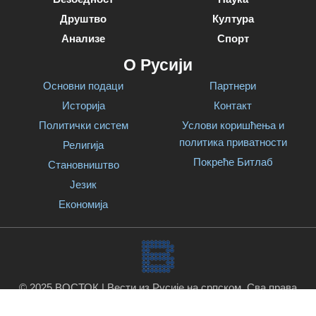
Друштво
Култура
Анализе
Спорт
О Русији
Основни подаци
Партнери
Историја
Контакт
Политички систем
Услови коришћења и
политика приватности
Религија
Покреће Битлаб
Становништво
Језик
Економија
© 2025 ВОСТОК | Вести из Русије на српском. Сва права
задржана.
Покреће Битлаб
.