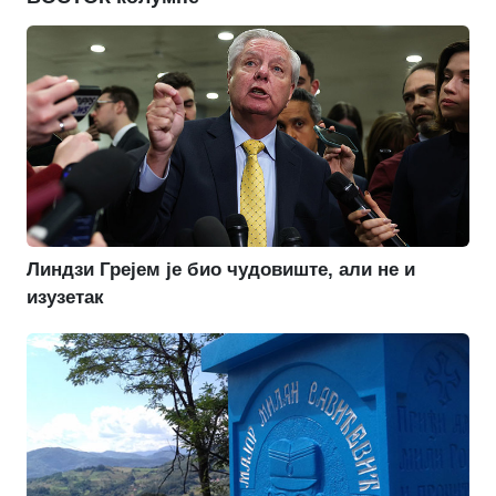
Линдзи Грејем је био чудовиште, али не и
изузетак