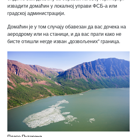
извадити домаћин у локалној управи ФСБ-а или
градској администрацији.
Домаћин је у том случају обавезан да вас дочека на
аеродрому или на станици, и да вас прати како не
бисте отишли негде изван „дозвољених“ граница.
Плато Путорана