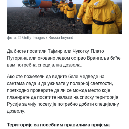
фото: © Getty Images / Russia beyond
Да бисте посетили Тајмир или Чукотку, Плато
Путорана или оковано ледом острво Врангеља биће
вам потребна специјална дозвола.
Ако сте пожелели да видите беле медведе на
сантама леда и да уживате у поларној светлости,
претходно проверите да ли се можда место које
планирате да посетите налази на списку територија
Русије за чију посету је потребно добити специјалну
дозволу.
Територије са посебним правилима пријема