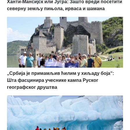
Ханти-Мансијск или Југра: Зашто вреди посетити
северну земљу пињола, ирваса и шамана
„Србија је примамљив ћилим у хиљаду боја“:
Шта фасцинира учеснике кампа Руског
географског друштва