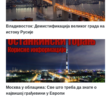
Владивосток: Демистификација великог града на
истоку Русије
Москва у облацима: Све што треба да знате о
највишој грађевини у Европи