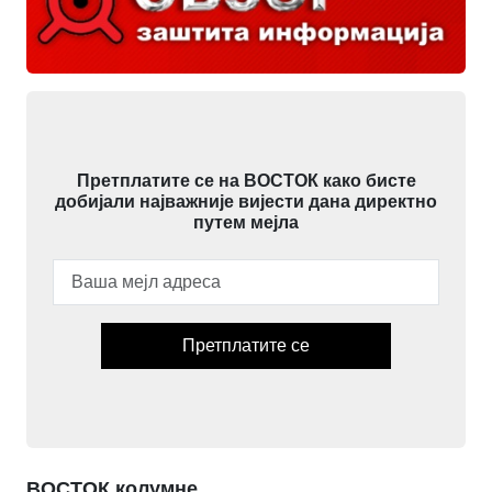
Претплатите се на ВОСТОК како бисте
добијали најважније вијести дана директно
путем мејла
Претплатите се
ВОСТОК колумне