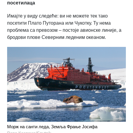
посетилаца
Имајте у виду следеће: ви не можете тек тако
посетити Плато Путорана или Чукотку. Ту нема
проблема са превозом – постоје авионске линије, а
бродови плове Северним леденим океаном.
Морж на санти леда, Земља Фрање Јосифа