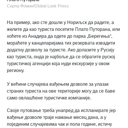
Сергеј Фомин/Global Look Press
На пример, ако сте дошли у Нориљск да радите, а
желите да као туриста посетите Плато Путорана, или
хоћете из Анадира да одете до парка „Берегиња“,
мораћете у канцеларијама тих резервата извадити
додатну дозволу за туристе. Ако долазите у Русију
као туриста, онда је најбоље да се обратите руској
туристичкој агенцији која нуди екскурзије у овом
региону.
У већини случајева вађењем дозволе за улазак
страних туриста на ове територије могу да се баве
само овлашћене туристичке компаније.
Своје путовање треба унапред да испланирате јер
вађење дозволе траје намање месец дана, а у
појединим случајевима чак и пола године, истичу