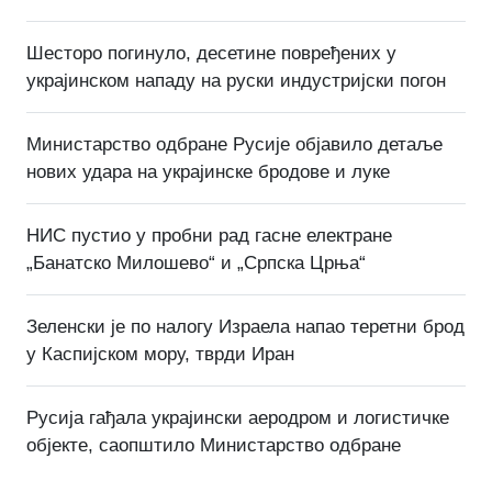
Шесторо погинуло, десетине повређених у
украјинском нападу на руски индустријски погон
Министарство одбране Русије објавило детаље
нових удара на украјинске бродове и луке
НИС пустио у пробни рад гасне електране
„Банатско Милошево“ и „Српска Црња“
Зеленски је по налогу Израела напао теретни брод
у Каспијском мору, тврди Иран
Русија гађала украјински аеродром и логистичке
објекте, саопштило Министарство одбране