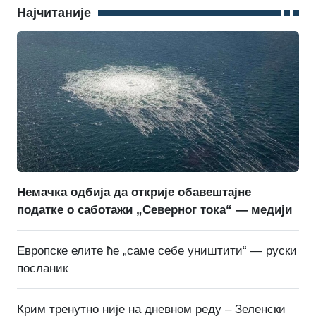
Најчитаније
Немачка одбија да открије обавештајне
податке о саботажи „Северног тока“ — медији
Европске елите ће „саме себе уништити“ — руски
посланик
Крим тренутно није на дневном реду – Зеленски