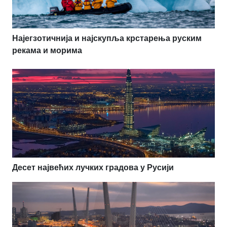
Најегзотичнија и најскупља крстарења руским
рекама и морима
Десет највећих лучких градова у Русији