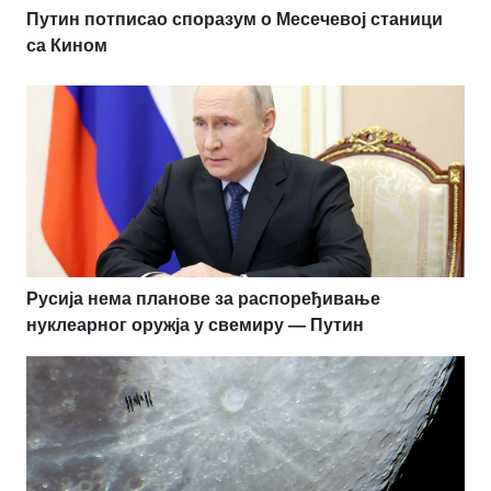
Путин потписао споразум о Месечевој станици
са Кином
Русија нема планове за распоређивање
нуклеарног оружја у свемиру — Путин