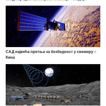
САД највећа претња за безбедност у свемиру –
Кина