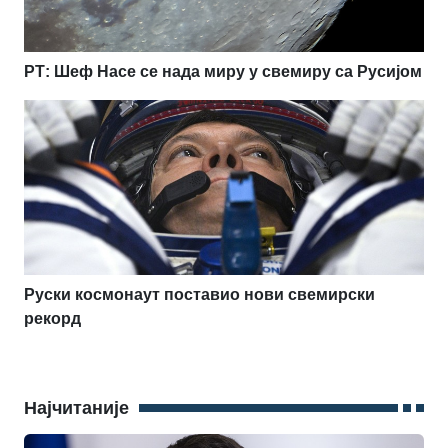
РТ: Шеф Насе се нада миру у свемиру са Русијом
Руски космонаут поставио нови свемирски
рекорд
Најчитаније