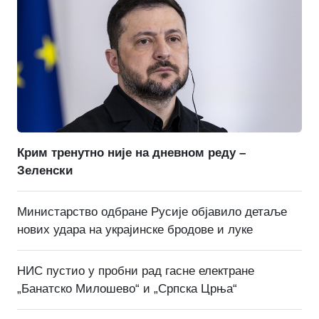
Крим тренутно није на дневном реду –
Зеленски
Министарство одбране Русије објавило детаље
нових удара на украјинске бродове и луке
НИС пустио у пробни рад гасне електране
„Банатско Милошево“ и „Српска Црња“