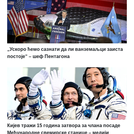
„Ускоро ћемо сазнати да ли ванземаљци заиста
постоје“ – шеф Пентагона
Кијев тражи 15 година затвора за члана посаде
Међународне свемирске станице – медији