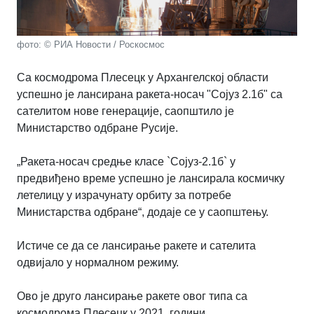
фото: © РИА Новости / Роскосмос
Са космодрома Плесецк у Архангелској области
успешно је лансирана ракета-носач "Сојуз 2.1б" са
сателитом нове генерације, саопштило је
Министарство одбране Русије.
„Ракета-носач средње класе `Сојуз-2.1б` у
предвиђено време успешно је лансирала космичку
летелицу у израчунату орбиту за потребе
Министарства одбране“, додаје се у саопштењу.
Истиче се да се лансирање ракете и сателита
одвијало у нормалном режиму.
Ово је друго лансирање ракете овог типа са
космодрома Плесецк у 2021. години.