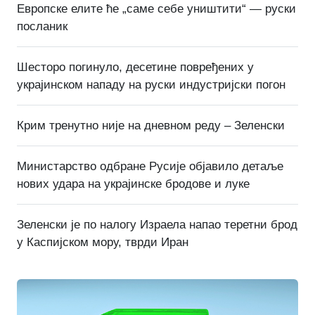
Европске елите ће „саме себе уништити“ — руски
посланик
Шесторо погинуло, десетине повређених у
украјинском нападу на руски индустријски погон
Крим тренутно није на дневном реду – Зеленски
Министарство одбране Русије објавило детаље
нових удара на украјинске бродове и луке
Зеленски је по налогу Израела напао теретни брод
у Каспијском мору, тврди Иран