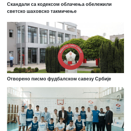
Скандали са кодексом облачења обележили
светско шаховско такмичење
Отворено писмо фудбалском савезу Србије