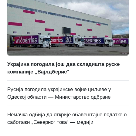
Украјина погодила још два складишта руске
компаније „Вајлдберис“
Русија погодила украјинске војне циљеве у
Одеској области — Министарство одбране
Немачка одбија да открије обавештајне податке о
саботажи „Северног тока“ — медији