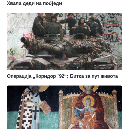
Хвала деди на побједи
Операција „Коридор `92“: Битка за пут живота