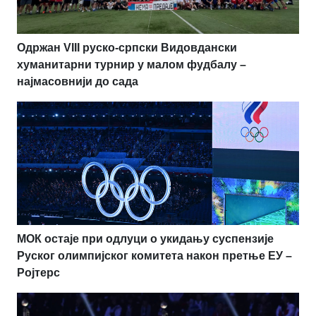
Одржан VIII руско-српски Видовдански
хуманитарни турнир у малом фудбалу –
најмасовнији до сада
МОК остаје при одлуци о укидању суспензије
Руског олимпијског комитета након претње ЕУ –
Ројтерс