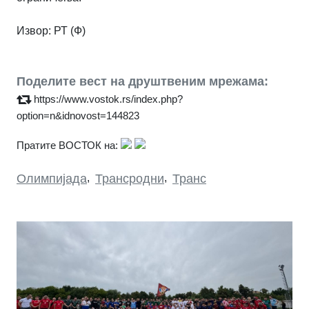
Извор:
РТ (Ф)
Поделите вест на друштвеним мрежама:
https://www.vostok.rs/index.php?
option=n&idnovost=144823
Пратите ВОСТОК на:
Олимпијада
,
Трансродни
,
Транс