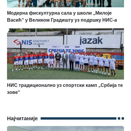
Модерна фискултурна сала у школи „Милоје
Васић“ у Великом Градишту уз подршку НИС-а
НИС традиционално уз спортски камп „Србија те
зове“
Најчитаније