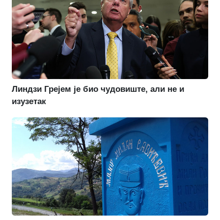
Линдзи Грејем је био чудовиште, али не и
изузетак