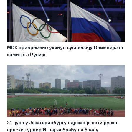
МОК привремено укинуо суспензију Олимпијског
комитета Русије
21. јуна у Јекатеринбургу одржан је пети руско-
српски турнир Играј за браћу на Уралу