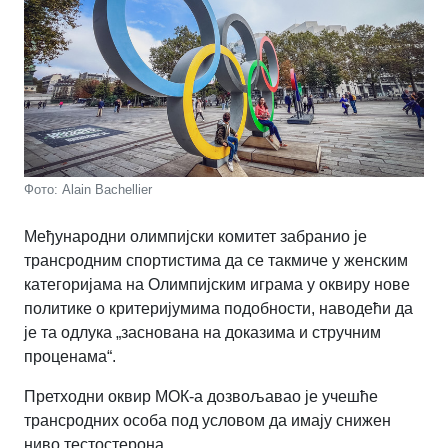
Фото: Alain Bachellier
Међународни олимпијски комитет забранио је
трансродним спортистима да се такмиче у женским
категоријама на Олимпијским играма у оквиру нове
политике о критеријумима подобности, наводећи да
је та одлука „заснована на доказима и стручним
проценама“.
Претходни оквир МОК-а дозвољавао је учешће
трансродних особа под условом да имају снижен
ниво тестостерона.