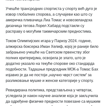
Учешће трансродних спортиста у спорту већ дуго је
извор глобалних спорова, а случајеви као што су
америчка пливачица Лиа Томас и новозеландска
дизачица тегова Лорел Хабард подстакли су
расправу о могућим такмичарским предностима.
Током Олимпијских игара у Паризу 2024. године,
алжирска боксерка Иман Хелиф, којој је раније било
забрањено учешће на Светском првенству због
полних критеријума, освојила је злато, што је
додатно указало на текуће спорове око стандарда
подобности. Тадашњи председник МОК-а Томас Бах
изјавио је да не постоји „научно чврст систем“ за
разликовање мушке и женске категорије у спорту.
Ревидирана политика, представљена у четвртак,
уследила је након научне анализе која је закључила
да одређене физичке предности повезане са мушким