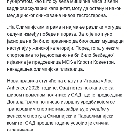
пубертетом, као што су већа мишићна маса и већи
кардиоваскуларни капацитет, могу да остану и након
медицинског снижавања нивоа тестостерона.
„На Олимпијским играма и најмање разлике могу да
одлуче између победе и пораза. Зато је потпуно
јасно да не би било правично да биолошки мушкарци
наступају у женској категорији. Поред тога, у неким
спортовима то једноставно не би било безбедно“,
изјавила је председница МОК-а Кирсти Ковентри,
некадашња олимпијска пливачица.
Нова правила ступиће на снагу на Играма у Лос
Анђелесу 2028. године. Овај потез поклапа се са
широм променом политике у САД, где је председник
Доналд Трамп потписао извршну уредбу којом се
трансродним спортистима забрањује учешће у
женском спорту, а Олимпијски и Параолимпијски
комитет САД прошле године усвојио је слична
ограничења.