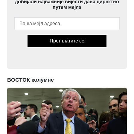
добијали најважније вијести дана директно
путем мејла
Претплатите се
ВОСТОК колумне