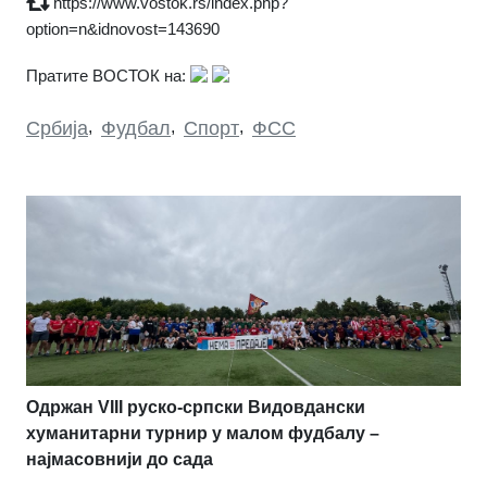
https://www.vostok.rs/index.php?
option=n&idnovost=143690
Пратите ВОСТОК на:
Србија
,
Фудбал
,
Спорт
,
ФСС
Одржан VIII руско-српски Видовдански
хуманитарни турнир у малом фудбалу –
најмасовнији до сада