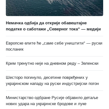
Немачка одбија да открије обавештајне
податке о саботажи „Северног тока“ — медији
Европске елите ће „саме себе уништити“ — руски
посланик
Крим тренутно није на дневном реду – Зеленски
Шесторо погинуло, десетине повређених у
украјинском нападу на руски индустријски погон
Министарство одбране Русије објавило детаље
нових удара на украјинске бродове и луке