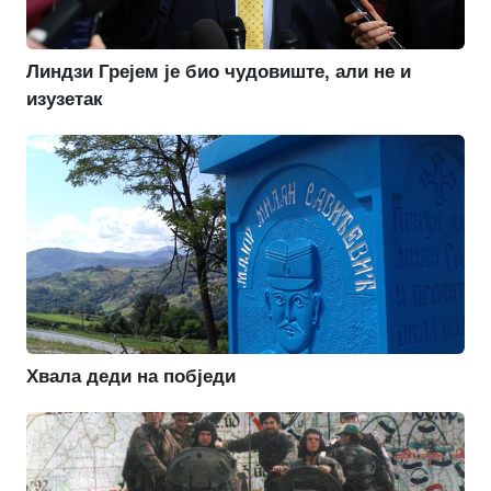
Линдзи Грејем је био чудовиште, али не и
изузетак
Хвала деди на побједи