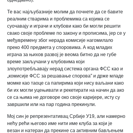
Те вас најљубазније молим да почнете да се бавите
реалним стварима и проблемима са којима се
суочавају и играчи и клубови како би могли решити
свако своје проблеме по закону и прописима, јер се у
међувремену због нерада комисије нагомилало
преко 400 предмета у споровима. А код младих
играча за њихов развој је веома битно да не губе
време закључани у клубовима који
злоупотребљавају нерад система органа ФСС као и
„комисије ФСС за решавање спорова” и држе младе
момке као таоце са папирима који нису ваљани како
би их могли уцењивати и рекетирати на начин да ако
се са њима не договоре око своје каријере, исту су
завршили или на пар година прекинули.
Мој син је репрезентативац Србије У19, али намерно
нећу рећи његово име нити име клуба за који је
везан и натеран да прекине са активним бављењем