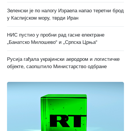
Зеленски је по налогу Израела напао теретни брод
у Каспијском мору, тврди Иран
НИС пустио у пробни рад гасне електране
„Банатско Милошево“ и „Српска Црња“
Русија гађала украјински аеродром и логистичке
објекте, саопштило Министарство одбране