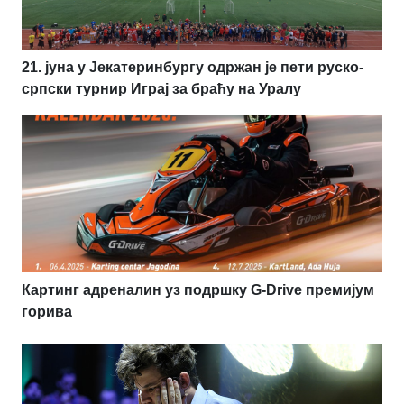
21. јуна у Јекатеринбургу одржан је пети руско-
српски турнир Играј за браћу на Уралу
Картинг адреналин уз подршку G-Drive премијум
горива