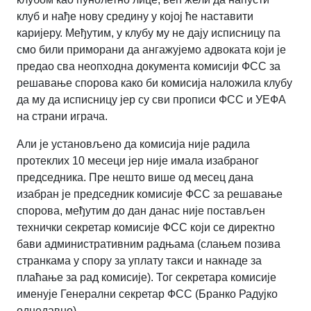
клуб и нађе нову средину у којој ће наставити
каријеру. Међутим, у клубу му не дају исписницу па
смо били приморани да ангажујемо адвоката који је
предао сва неопходна документа комисији ФСС за
решавање спорова како би комисија наложила клубу
да му да исписницу јер су сви прописи ФСС и УЕФА
на страни играча.
Али је установљено да комисија није радила
протеклих 10 месеци јер није имала изабраног
председника. Пре нешто више од месец дана
изабран је председник комисије ФСС за решавање
спорова, међутим до дан данас није постављен
технички секретар комисије ФСС који се директно
бави административним радњама (слањем позива
странкама у спору за уплату такси и накнаде за
плаћање за рад комисије). Тог секретара комисије
именује Генерални секретар ФСС (Бранко Радујко
однедавно).