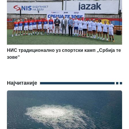
НИС традиционално уз спортски камп „Србија те
зове“
Најчитаније