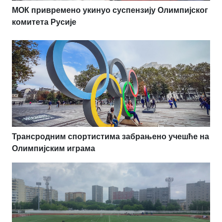
МОК привремено укинуо суспензију Олимпијског
комитета Русије
Трансродним спортистима забрањено учешће на
Олимпијским играма