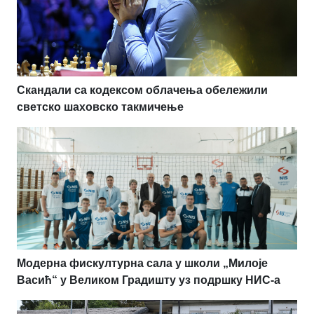
Скандали са кодексом облачења обележили
светско шаховско такмичење
Модерна фискултурна сала у школи „Милоје
Васић“ у Великом Градишту уз подршку НИС-а