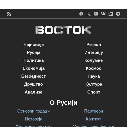
Најновије
Регион
Русија
Интервју
Политика
Колумне
Економија
Космос
Безбедност
Наука
Друштво
Култура
Анализе
Спорт
О Русији
Основни подаци
Партнери
Историја
Контакт
Политички систем
Услови коришћења и