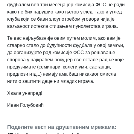
фудбалом већ три месеца јер комисија ФСС не ради
како не бих нарушио како његов углед, тако и углед
клуба који се бави злоупотребом уговора чија је
ваљаност истекла стицањем пунолетства играча.
Те вас најљубазније овим путем молим, ако вам је
стварно стало до будућности фудбала у овој земљи,
да организујете рад комисије ФСС за решавање
спорова у најкраћем року, јер све остале радње које
предузимате (семинари, колегијуми, састанци,
предлози итд...) немају ама баш никаквог смисла
нити о заштити деце ни младих играча.
Хвала унапред!
Иван Голубовић
Поделите вест на друштвеним мрежама: