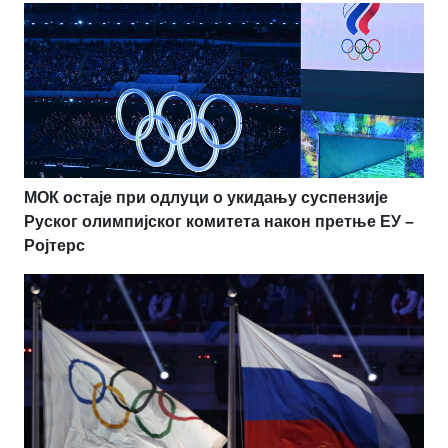
МОК остаје при одлуци о укидању суспензије
Руског олимпијског комитета након претње ЕУ –
Ројтерс