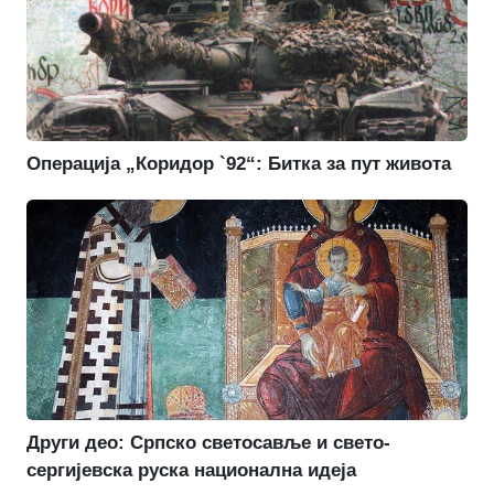
Операција „Коридор `92“: Битка за пут живота
Други део: Српско светосавље и свето-
сергијевска руска национална идеја