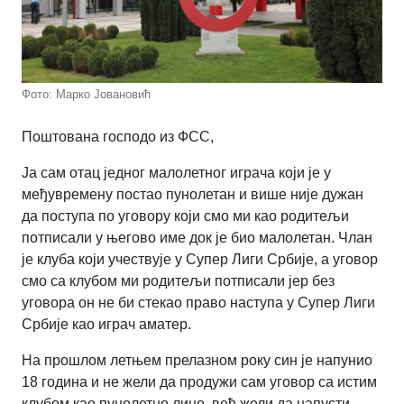
Фото: Марко Јовановић
Поштована господо из ФСС,
Ја сам отац једног малолетног играча који је у
међувремену постао пунолетан и више није дужан
да поступа по уговору који смо ми као родитељи
потписали у његово име док је био малолетан. Члан
је клуба који учествује у Супер Лиги Србије, а уговор
смо са клубом ми родитељи потписали јер без
уговора он не би стекао право наступа у Супер Лиги
Србије као играч аматер.
На прошлом летњем прелазном року син је напунио
18 година и не жели да продужи сам уговор са истим
клубом као пунолетно лице, већ жели да напусти