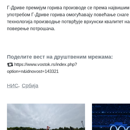
Г-Дриве премијум горива производе се према највиши
употребом Г-Дриве горива омогућавају повећање снаге
технологија производње потврђује врхунски квалитет на
поверење потрошача.
Поделите вест на друштвеним мрежама:
https://www.vostok.rs/index.php?
option=n&idnovost=143321
НИС
,
Србија