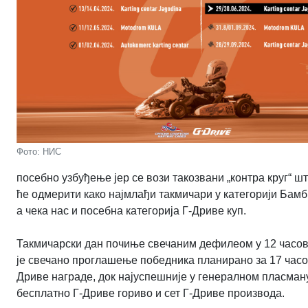
Фото: НИС
посебно узбуђење јер се вози такозвани „контра круг“ шт
ће одмерити како најмлађи такмичари у категорији Бамбин
а чека нас и посебна категорија Г-Дриве куп.
Такмичарски дан почиње свечаним дефилеом у 12 часова,
је свечано проглашење победника планирано за 17 часов
Дриве награде, док најуспешније у генералном пласману 
бесплатно Г-Дриве гориво и сет Г-Дриве производа.