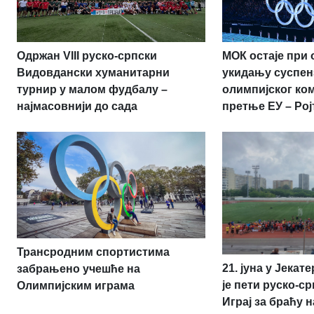
МОК остаје при 
Одржан VIII руско-српски
укидању суспен
Видовдански хуманитарни
олимпијског ко
турнир у малом фудбалу –
претње ЕУ – Рој
најмасовнији до сада
Трансродним спортистима
21. јуна у Јека
забрањено учешће на
је пети руско-с
Олимпијским играма
Играј за браћу 