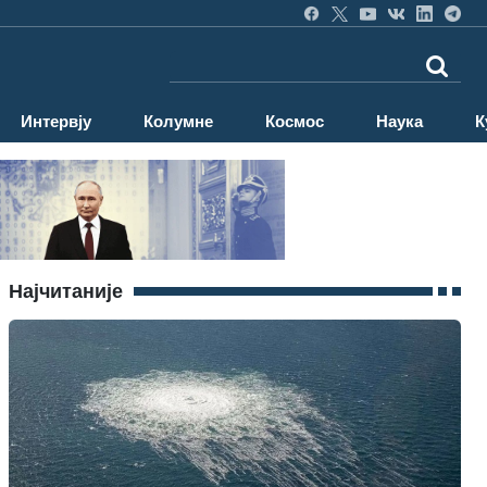
Интервју
Колумне
Космос
Наука
К
Најчитаније