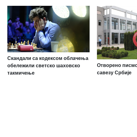
Скандали са кодексом облачења
Отворено писм
обележили светско шаховско
савезу Србије
такмичење