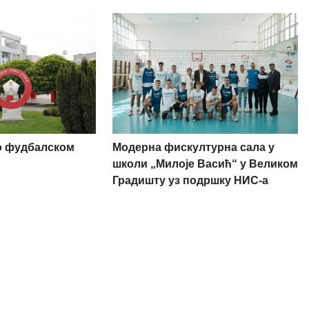
о фудбалском
Модерна фискултурна сала у
школи „Милоје Васић“ у Великом
Градишту уз подршку НИС-а