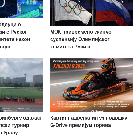
одлуци о
МОК привремено укинуо
зије Руског
суспензију Олимпијског
митета након
комитета Русије
терс
теринбургу одржан
Картинг адреналин уз подршку
рпски турнир
G-Drive премијум горива
на Уралу