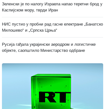
Зеленски је по налогу Израела напао теретни брод у
Каспијском мору, тврди Иран
НИС пустио у пробни рад гасне електране „Банатско
Милошево“ и „Српска Црња“
Русија гађала украјински аеродром и логистичке
објекте, саопштило Министарство одбране