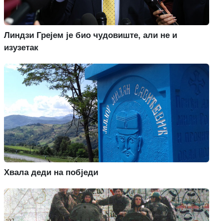
Линдзи Грејем је био чудовиште, али не и
изузетак
Хвала деди на побједи