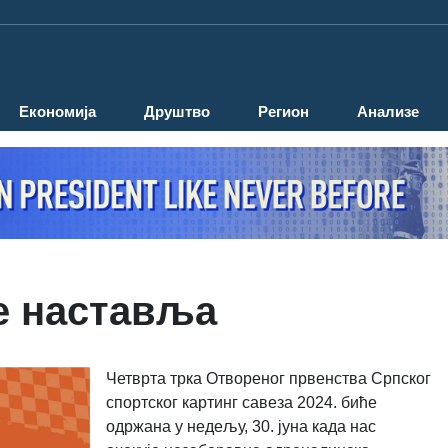
Економија
Друштво
Регион
Анализе
е наставља
Четврта трка Отвореног првенства Српског
спортског картинг савеза 2024. биће
одржана у недељу, 30. јуна када нас