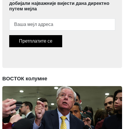
добијали најважније вијести дана директно
путем мејла
Претплатите се
ВОСТОК колумне