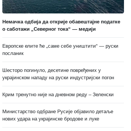
Немачка одбија да открије обавештајне податке
о саботажи „Северног тока“ — медији
Европске елите ће „саме себе уништити“ — руски
посланик
Шесторо погинуло, десетине повређених у
украјинском нападу на руски индустријски погон
Крим тренутно није на дневном реду – Зеленски
Министарство одбране Русије објавило детаље
нових удара на украјинске бродове и луке