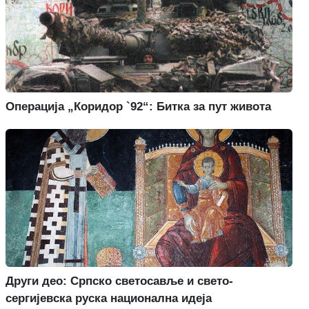
Операција „Коридор `92“: Битка за пут живота
Други део: Српско светосавље и свето-
сергијевска руска национална идеја