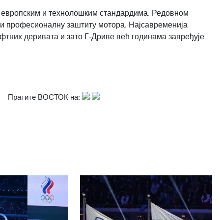
м европским и технолошким стандардима. Редовном
 и професионалну заштиту мотора. Најсавременија
фтних деривата и зато Г-Дриве већ годинама завређује
Пратите ВОСТОК на: