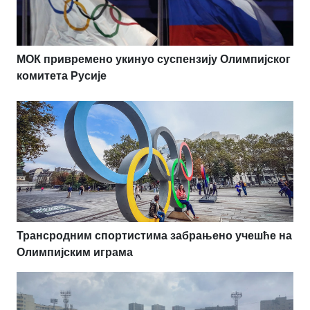
МОК привремено укинуо суспензију Олимпијског
комитета Русије
Трансродним спортистима забрањено учешће на
Олимпијским играма