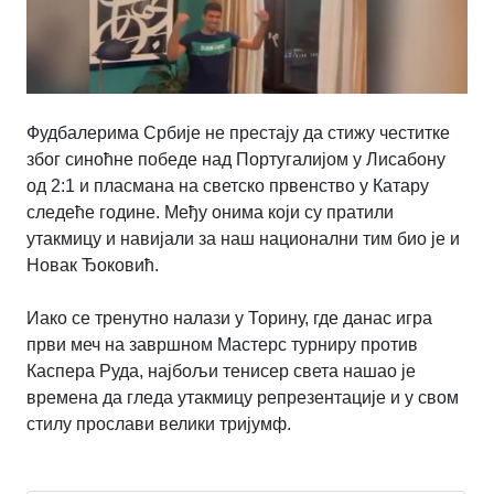
Фудбалерима Србије не престају да стижу честитке
због синоћне победе над Португалијом у Лисабону
од 2:1 и пласмана на светско првенство у Катару
следеће године. Међу онима који су пратили
утакмицу и навијали за наш национални тим био је и
Новак Ђоковић.
Иако се тренутно налази у Торину, где данас игра
први меч на завршном Мастерс турниру против
Каспера Руда, најбољи тенисер света нашао је
времена да гледа утакмицу репрезентације и у свом
стилу прослави велики тријумф.