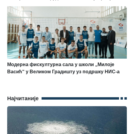
Модерна фискултурна сала у школи „Милоје
Васић“ у Великом Градишту уз подршку НИС-а
Најчитаније