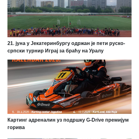
21. јуна у Јекатеринбургу одржан је пети руско-
српски турнир Играј за браћу на Уралу
Картинг адреналин уз подршку G-Drive премијум
горива