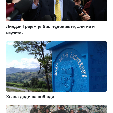
Линдзи Грејем је био чудовиште, али не и
изузетак
Хвала деди на побједи