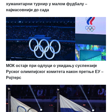
хуманитарни турнир у малом фудбалу –
најмасовнији до сада
МОК остаје при одлуци о укидању суспензије
Руског олимпијског комитета након претње ЕУ –
Ројтерс