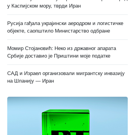
у Каспијском мору, тврди Иран
Русија гађала украјински аеродром и логистичке
објекте, саопштило Министарство одбране
Момир Стојановић: Неко из државног апарата
Србије доставио је Приштини моје податке
САД и Израел организовали мигрантску инвазију
на Шпанију — Иран