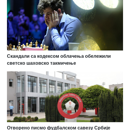
Скандали са кодексом облачења обележили
светско шаховско такмичење
Отворено писмо фудбалском савезу Србије