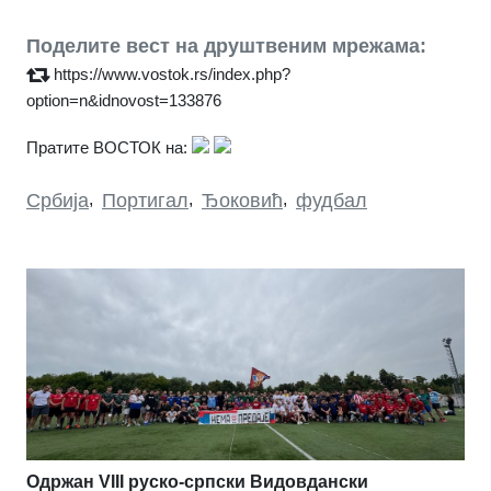
Поделите вест на друштвеним мрежама:
https://www.vostok.rs/index.php?
option=n&idnovost=133876
Пратите ВОСТОК на:
Србија
,
Портигал
,
Ђоковић
,
фудбал
Одржан VIII руско-српски Видовдански