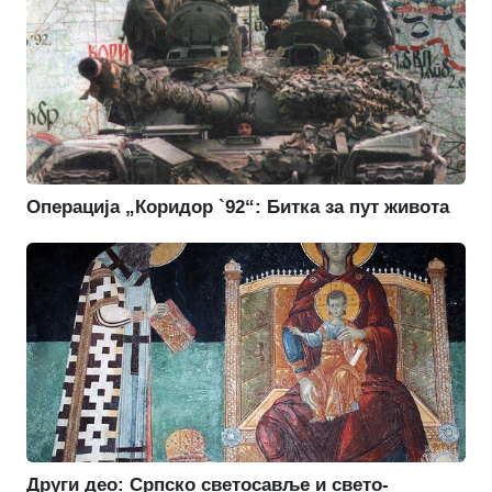
Операција „Коридор `92“: Битка за пут живота
Други део: Српско светосавље и свето-