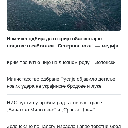
Немачка одбија да открије обавештајне
податке о саботажи „Северног тока“ — медији
Крим тренутно није на дневном реду – Зеленски
Министарство одбране Русије објавило детаље
нових удара на украјинске бродове и луке
НИС пустио у пробни рад гасне електране
„Банатско Милошево“ и „Српска Црња“
Зеленски је по налогу Израела напао теретни брод