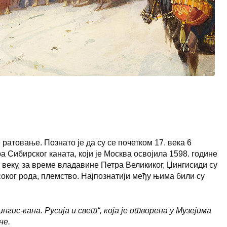
ратовање. Познато је да су се почетком 17. века 6
 Сибирског каната, који је Москва освојила 1598. године
 веку, за време владавине Петра Великиког, Џингисиди су
исоког рода, племство. Најпознатији међу њима били су
ис-кана. Русија и свет“, која је отворена у Музејима
не.