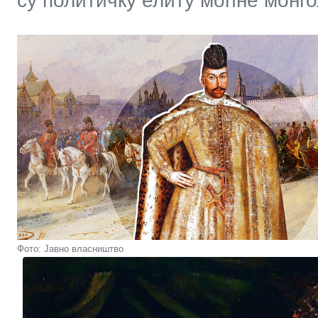
су политичку елиту моћне монг
Фото: Јавно власништво