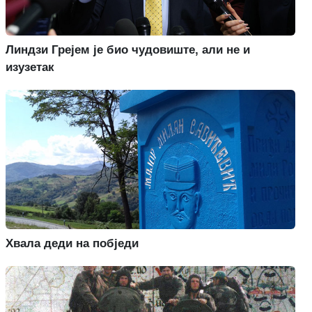
Линдзи Грејем је био чудовиште, али не и
изузетак
Хвала деди на побједи