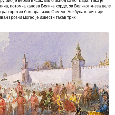
у био је веома висок, мало испод самог цара. Тако је
ча, потомка канова Велике хорде, за Великог кнеза целе
ар играо против бољара, иако Симеон Бекбулатович није
ан Грозни могао је извести такав трик.