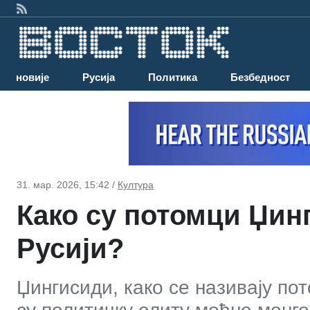
Најновије
Русија
Политика
Безбедност
31. мар. 2026, 15:42 /
Култура
Како су потомци Џин
Русији?
Џингисиди, како се називају по