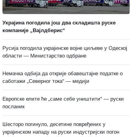
Украјина погодила још два складишта руске
компаније „Вајлдберис“
Русија погодила украјинске војне циљеве у Одеској
области — Министарство одбране
Немачка одбија да открије обавештајне податке о
саботажи „Северног тока“ — медији
Европске елите ће „саме себе уништити“ — руски
посланик
Шесторо погинуло, десетине повређених у
украјинском нападу на руски индустријски погон