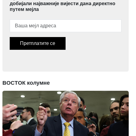
добијали најважније вијести дана директно
путем мејла
Претплатите се
ВОСТОК колумне