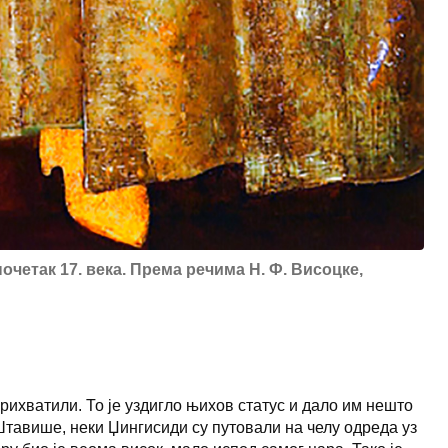
почетак 17. века. Према речима Н. Ф. Висоцке,
прихватили. То је уздигло њихов статус и дало им нешто
Штавише, неки Џингисиди су путовали на челу одреда уз