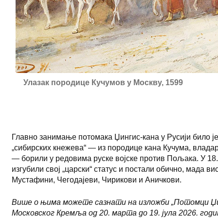
Улазак породице Кучумов у Москву, 1599
Главно занимање потомака Џингис-кана у Русији било је 
„сибирских кнежева“ — из породице кана Кучума, владара
— борили у редовима руске војске против Пољака. У 18.
изгубили свој „царски“ статус и постали обично, мада в
Мустафини, Чегодајеви, Чирикови и Аничкови.
Више о њима можете сазнати на изложби „Потомци Џинг
Московског Кремља од 20. марта до 19. јула 2026. годи