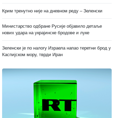
Крим тренутно није на дневном реду – Зеленски
Министарство одбране Русије објавило детаље
нових удара на украјинске бродове и луке
Зеленски је по налогу Израела напао теретни брод у
Каспијском мору, тврди Иран