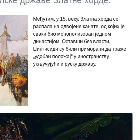
олске државе Златне хорде.
Међутим, у 15. веку, Златна хорда се
распала на одвојене канате, од којих је
сваки био монополизован једном
династијом. Оставши без власти,
Џингисиди су били приморани да траже
„удобан положај“ у иностранству,
укључујући и руску државу.