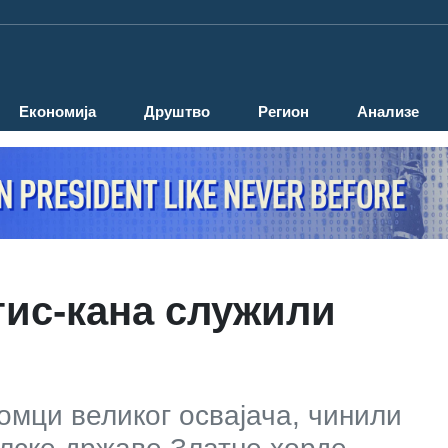
Економија
Друштво
Регион
Анализе
гис-кана служили
томци великог освајача, чинили