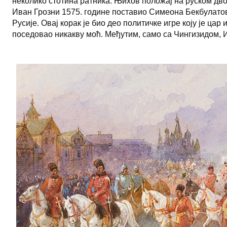
неколико стотина ратника. Њихов положај на руском двор
Иван Грозни 1575. године поставио Симеона Бекбулатови
Русије. Овај корак је био део политичке игре коју је ц
поседовао никакву моћ. Међутим, само са Чингизидом, Ив