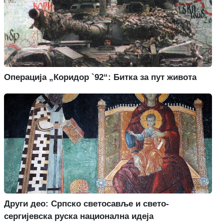
Операција „Коридор `92“: Битка за пут живота
Други део: Српско светосавље и свето-
сергијевска руска национална идеја