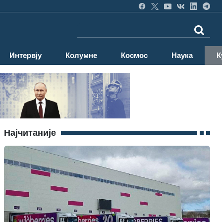
Интервју
Колумне
Космос
Наука
К
Најчитаније