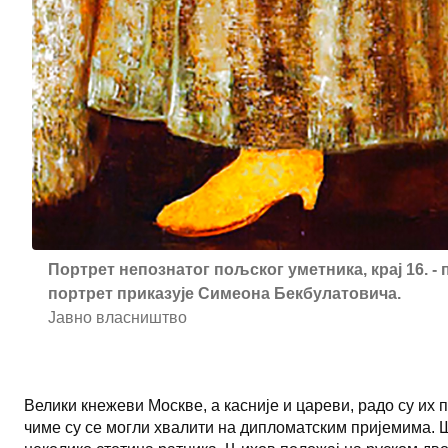
Портрет непознатог пољског уметника, крај 16. - 
портрет приказује Симеона Бекбулатовича.
Јавно власништво
Велики кнежеви Москве, а касније и цареви, радо су их 
чиме су се могли хвалити на дипломатским пријемима. 