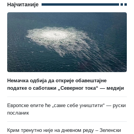
Најчитаније
Немачка одбија да открије обавештајне
податке о саботажи „Северног тока“ — медији
Европске елите ће „саме себе уништити“ — руски
посланик
Крим тренутно није на дневном реду – Зеленски