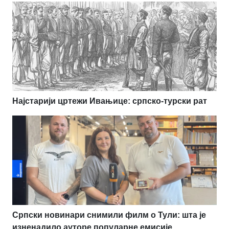
Најстарији цртежи Ивањице: српско-турски рат
Српски новинари снимили филм о Тули: шта је
изненадило ауторе популарне емисије