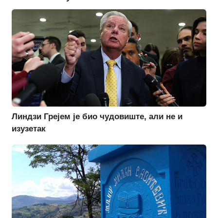
Линдзи Грејем је био чудовиште, али не и
изузетак