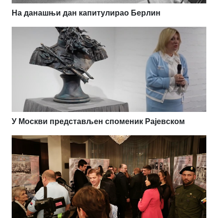
На данашњи дан капитулирао Берлин
У Москви представљен споменик Рајевском