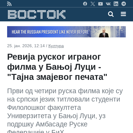
25. јан. 2026, 12:14 /
Култура
Ревија руског играног
филма у Бањој Луци -
"Tајна змајевог печата"
Први од четири руска филма које су
на српски језик титловали студенти
Филолошког факултета
Универзитета у Бањој Луци, уз
подршку Амбасаде Руске
Федерације у БиХ.