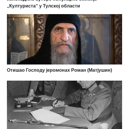
„Културиста“ у Тулској области
Отишао Господу јеромонах Роман (Матјушин)