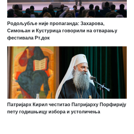
Родољубље није пропаганда: Захарова,
Симоњан и Кустурица говорили на отварању
фестивала Рт.док
Патријарх Кирил честитао Патријарху Порфирију
пету годишњицу избора и устоличења