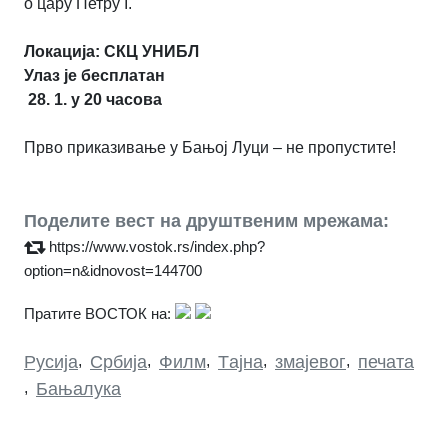
о цару Петру I.
Локација: СКЦ УНИБЛ
Улаз je бесплатан
28. 1. у 20 часова
Прво приказивање у Бањој Луци – не пропустите!
Поделите вест на друштвеним мрежама:
https://www.vostok.rs/index.php?
option=n&idnovost=144700
Пратите ВОСТОК на:
Русија
,
Србија
,
Филм
,
Tајна
,
змајевог
,
печата
,
Бањалука