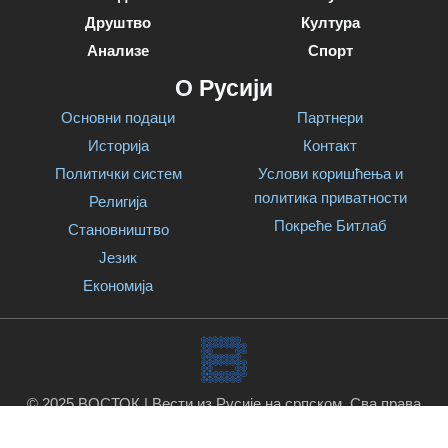
Друштво
Култура
Анализе
Спорт
О Русији
Основни подаци
Партнери
Историја
Контакт
Политички систем
Услови коришћења и
политика приватности
Религија
Покреће Битлаб
Становништво
Језик
Економија
© 2025 ВОСТОК | Вести из Русије на српском. Сва права
задржана.
Покреће Битлаб
.