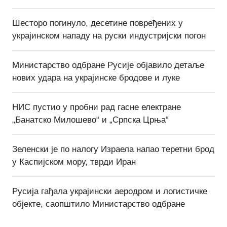
Шесторо погинуло, десетине повређених у
украјинском нападу на руски индустријски погон
Министарство одбране Русије објавило детаље
нових удара на украјинске бродове и луке
НИС пустио у пробни рад гасне електране
„Банатско Милошево“ и „Српска Црња“
Зеленски је по налогу Израела напао теретни брод
у Каспијском мору, тврди Иран
Русија гађала украјински аеродром и логистичке
објекте, саопштило Министарство одбране