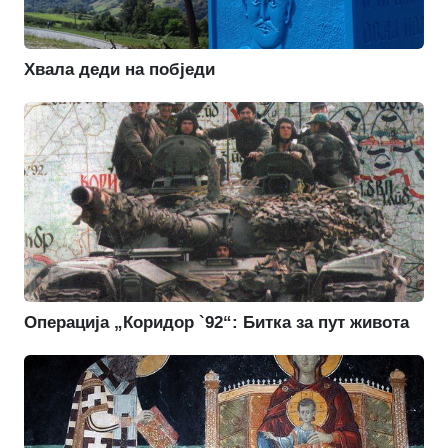
Хвала деди на побједи
Операција „Коридор `92“: Битка за пут живота