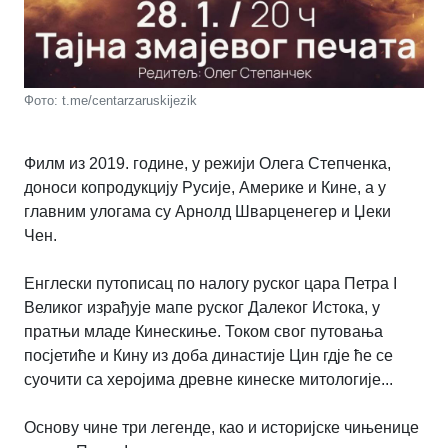
Фото: t.me/centarzaruskijezik
Филм из 2019. године, у режији Олега Степченка,
доноси копродукцију Русије, Америке и Кине, а у
главним улогама су Арнолд Шварценегер и Џеки
Чен.
Енглески путописац по налогу руског цара Петра I
Великог израђује мапе руског Далеког Истока, у
пратњи младе Кинескиње. Током свог путовања
посјетиће и Кину из доба династије Цин гдје ће се
суочити са херојима древне кинеске митологије...
Основу чине три легенде, као и историјске чињенице