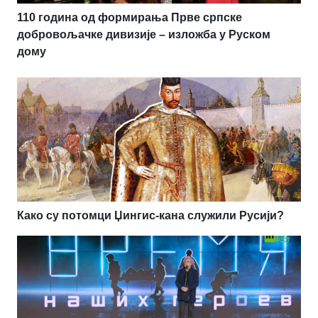
110 година од формирања Прве српске
добровољачке дивизије – изложба у Руском
дому
Како су потомци Џингис-кана служили Русији?