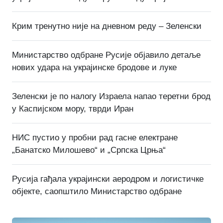
Крим тренутно није на дневном реду – Зеленски
Министарство одбране Русије објавило детаље
нових удара на украјинске бродове и луке
Зеленски је по налогу Израела напао теретни брод
у Каспијском мору, тврди Иран
НИС пустио у пробни рад гасне електране
„Банатско Милошево“ и „Српска Црња“
Русија гађала украјински аеродром и логистичке
објекте, саопштило Министарство одбране