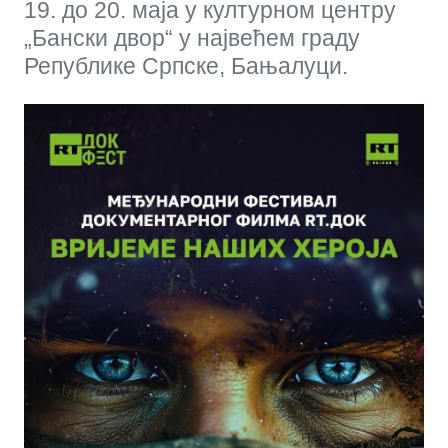
19. до 20. маја у културном центру
„Бански двор“ у највећем граду
Републике Српске, Бањалуци.