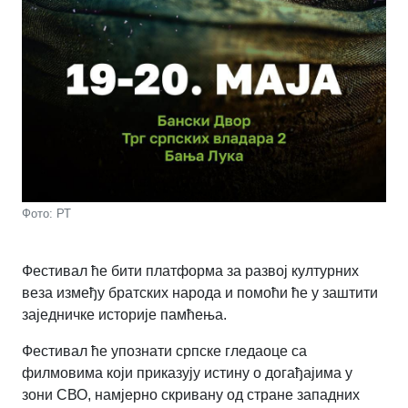
Фото: РТ
Фестивал ће бити платформа за развој културних
веза између братских народа и помоћи ће у заштити
заједничке историје памћења.
Фестивал ће упознати српске гледаоце са
филмовима који приказују истину о догађајима у
зони СВО, намјерно скривану од стране западних