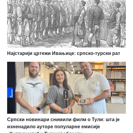
Најстарији цртежи Ивањице: српско-турски рат
Српски новинари снимили филм о Тули: шта је
изненадило ауторе популарне емисије