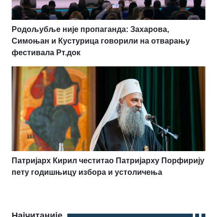
Родољубље није пропаганда: Захарова,
Симоњан и Кустурица говорили на отварању
фестивала Рт.док
Патријарх Кирил честитао Патријарху Порфирију
пету годишњицу избора и устоличења
Најчитаније