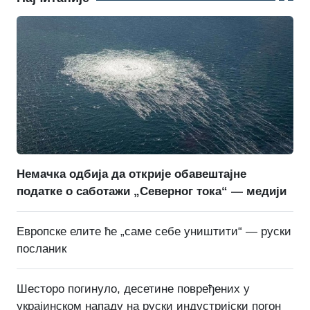
Немачка одбија да открије обавештајне
податке о саботажи „Северног тока“ — медији
Европске елите ће „саме себе уништити“ — руски
посланик
Шесторо погинуло, десетине повређених у
украјинском нападу на руски индустријски погон