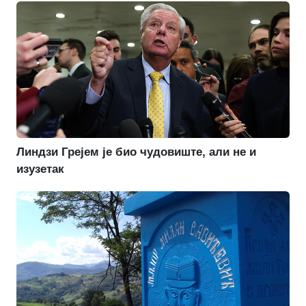
Линдзи Грејем је био чудовиште, али не и
изузетак