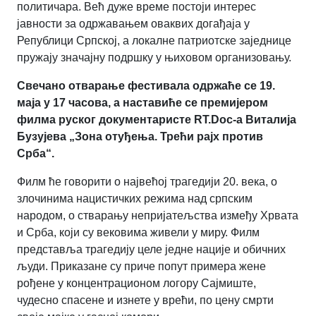
политичара. Већ дуже време постоји интерес
јавности за одржавањем оваквих догађаја у
Републици Српској, а локалне патриотске заједнице
пружају значајну подршку у њиховом организовању.
Свечано отварање фестивала одржаће се 19.
маја у 17 часова, а наставиће се премијером
филма руског документаристе RT.Doc-а Виталија
Бузујева „Зона отуђења. Трећи рајх против
Срба“.
Филм ће говорити о највећој трагедији 20. века, о
злочинима нацистичких режима над српским
народом, о стварању непријатељства између Хрвата
и Срба, који су вековима живели у миру. Филм
представља трагедију целе једне нације и обичних
људи. Приказане су приче попут примера жене
рођене у концентрационом логору Сајмиште,
чудесно спасене и изнете у врећи, по цену смрти