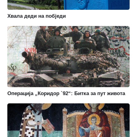
Хвала деди на побједи
Операција „Коридор `92“: Битка за пут живота