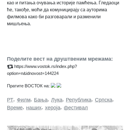
као и питања очувања историје памћења. Гледаоци
ће, такође, моћи да комуницирају са ауторима
филмова како би разговарали и разменили
мишљења.
Поделите вест на друштвеним мрежама:
https://www.vostok.rs/index.php?
option=n&idnovost=144224
Пратите ВОСТОК на:
РТ
,
Филм
,
Бања
,
Лука
,
Република
,
Српска
,
Време
,
наших
,
хероја
,
фестивал