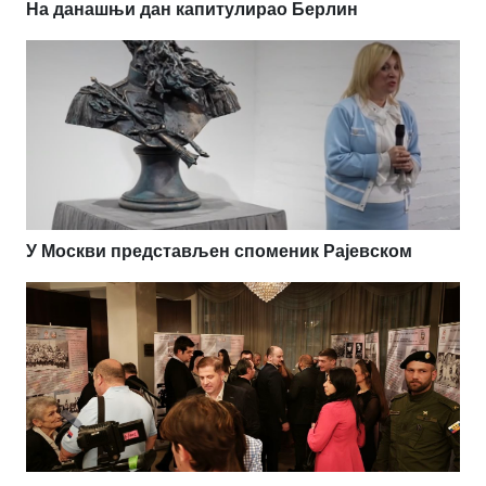
На данашњи дан капитулирао Берлин
У Москви представљен споменик Рајевском