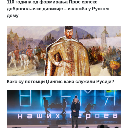
110 година од формирања Прве српске
добровољачке дивизије – изложба у Руском
дому
Како су потомци Џингис-кана служили Русији?