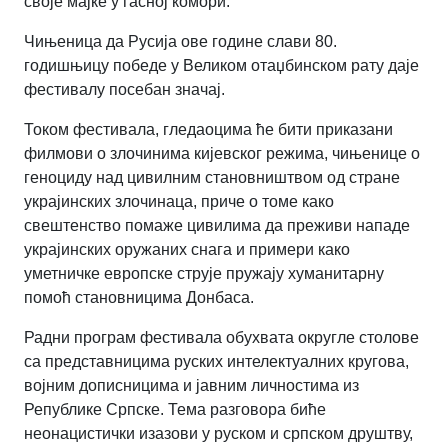
своје мајке у гасној комори.
Чињеница да Русија ове године слави 80.
годишњицу победе у Великом отаџбинском рату даје
фестивалу посебан значај.
Током фестивала, гледаоцима ће бити приказани
филмови о злочинима кијевског режима, чињенице о
геноциду над цивилним становништвом од стране
украјинских злочинаца, приче о томе како
свештенство помаже цивилима да преживи нападе
украјинских оружаних снага и примери како
уметничке европске струје пружају хуманитарну
помоћ становницима Донбаса.
Радни програм фестивала обухвата округле столове
са представницима руских интелектуалних кругова,
војним дописницима и јавним личностима из
Републике Српске. Тема разговора биће
неонацистички изазови у руском и српском друштву,