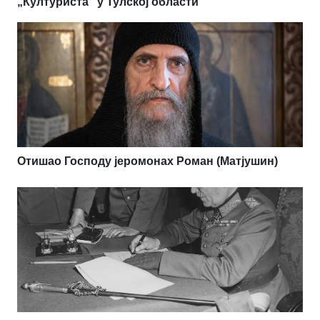
„Културиста“ у Тулској области
Отишао Господу јеромонах Роман (Матјушин)