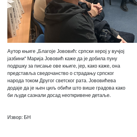
Аутор књиге „Благоје Јововић: српски херој у вучјој
јазбини“ Марија Јововић каже да је добила пуну
подршку за писање ове књиге, јер, како каже, она
представља сведочанство о страдању српског
народа током Другог светског рата. Јововићева
додаје да је њен циљ обићи што више градова како
би људи сазнали досад неоткривене детаље.
Извор:
БН