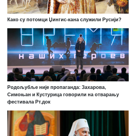
Како су потомци Џингис-кана служили Русији?
Родољубље није пропаганда: Захарова,
Симоњан и Кустурица говорили на отварању
фестивала Рт.док