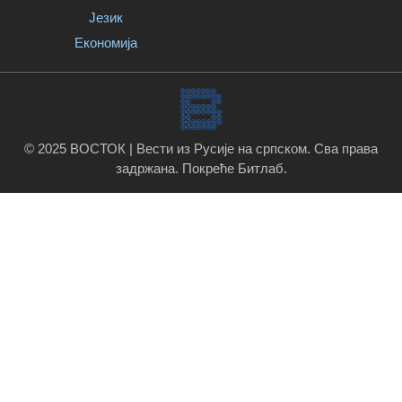
Језик
Економија
© 2025 ВОСТОК | Вести из Русије на српском. Сва права
задржана.
Покреће Битлаб
.