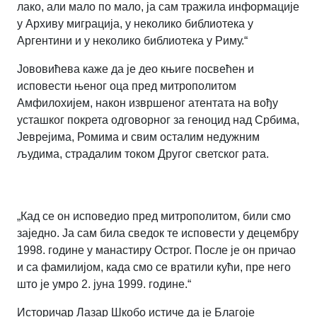
лако, али мало по мало, ја сам тражила информације
у Архиву миграција, у неколико библиотека у
Аргентини и у неколико библиотека у Риму.“
Јововићева каже да је део књиге посвећен и
исповести њеног оца пред митрополитом
Амфилохијем, након извршеног атентата на вођу
усташког покрета одговорног за геноцид над Србима,
Јеврејима, Ромима и свим осталим недужним
људима, страдалим током Другог светског рата.
„Кад се он исповедио пред митрополитом, били смо
заједно. Ја сам била сведок те исповести у децембру
1998. године у манастиру Острог. После је он причао
и са фамилијом, када смо се вратили кући, пре него
што је умро 2. јуна 1999. године.“
Историчар Лазар Шкобо истиче да је Благоје