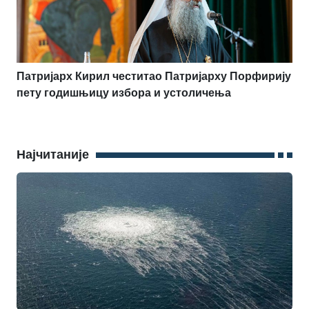
Патријарх Кирил честитао Патријарху Порфирију
пету годишњицу избора и устоличења
Најчитаније