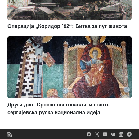
Операција „Коридор `92“: Битка за пут живота
Други део: Српско светосавље и свето-
сергијевска руска национална идеја