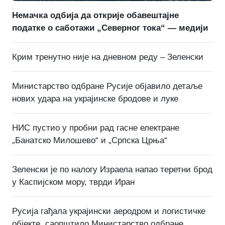
Немачка одбија да открије обавештајне
податке о саботажи „Северног тока“ — медији
Крим тренутно није на дневном реду – Зеленски
Министарство одбране Русије објавило детаље
нових удара на украјинске бродове и луке
НИС пустио у пробни рад гасне електране
„Банатско Милошево“ и „Српска Црња“
Зеленски је по налогу Израела напао теретни брод
у Каспијском мору, тврди Иран
Русија гађала украјински аеродром и логистичке
објекте, саопштило Министарство одбране