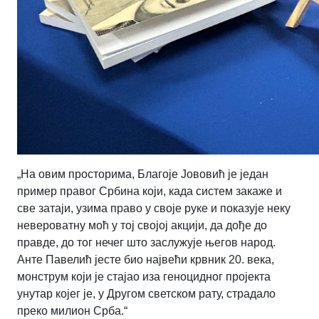
„На овим просторима, Благоје Јововић је један
пример правог Србина који, када систем закаже и
све затаји, узима право у своје руке и показује неку
невероватну моћ у тој својој акцији, да дође до
правде, до тог нечег што заслужује његов народ.
Анте Павелић јесте био највећи крвник 20. века,
монструм који је стајао иза геноцидног пројекта
унутар којег је, у Другом светском рату, страдало
преко милион Срба.“