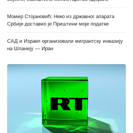
Момир Стојановић: Неко из државног апарата
Србије доставио је Приштини моје податке
САД и Израел организовали мигрантску инвазију
на Шпанију — Иран