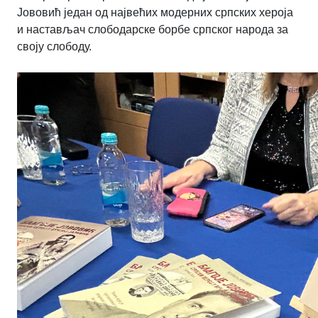
Јововић један од највећих модерних српских хероја
и настављач слободарске борбе српског народа за
своју слободу.