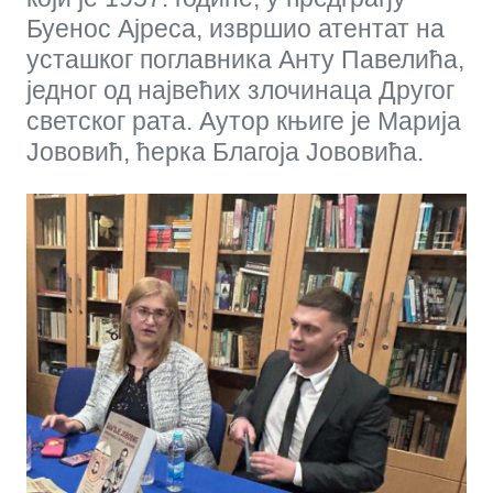
Буенос Ајреса, извршио атентат на
усташког поглавника Анту Павелића,
једног од највећих злочинаца Другог
светског рата. Аутор књиге је Марија
Јововић, ћерка Благоја Јововића.