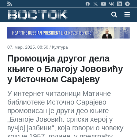
07. мар. 2025, 08:50 /
Култура
Промоција другог дела
књиге о Благоју Јововићу
у Источном Сарајеву
У интернет читаоници Матичне
библиотеке Источно Сарајево
промовисан је други део књиге
„Благоје Јововић: српски херој у
вучјој јазбини“, која говори о човеку
који је 1957. године, у предграђу