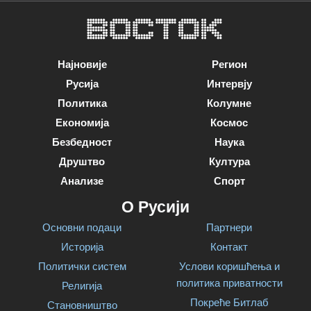
Најновије
Регион
Русија
Интервју
Политика
Колумне
Економија
Космос
Безбедност
Наука
Друштво
Култура
Анализе
Спорт
О Русији
Основни подаци
Партнери
Историја
Контакт
Политички систем
Услови коришћења и
политика приватности
Религија
Покреће Битлаб
Становништво