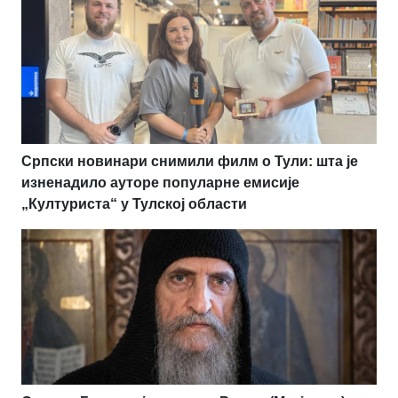
Српски новинари снимили филм о Тули: шта је
изненадило ауторе популарне емисије
„Културиста“ у Тулској области