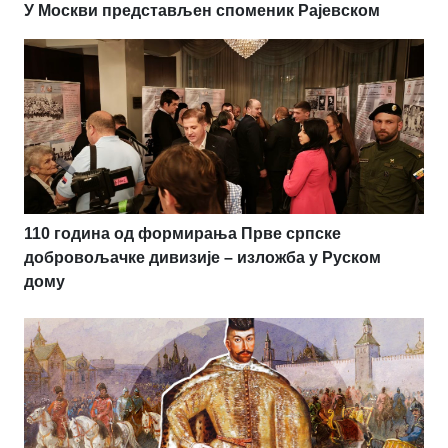
У Москви представљен споменик Рајевском
110 година од формирања Прве српске
добровољачке дивизије – изложба у Руском
дому