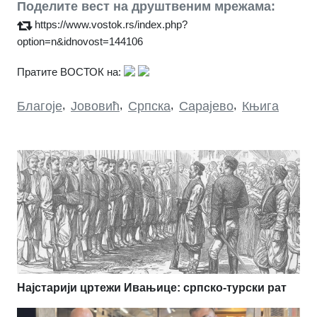
Поделите вест на друштвеним мрежама:
https://www.vostok.rs/index.php?
option=n&idnovost=144106
Пратите ВОСТОК на:
Благоје
,
Јововић
,
Српска
,
Сарајево
,
Књига
Најстарији цртежи Ивањице: српско-турски рат