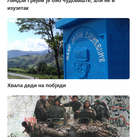
Линдзи Грејем је био чудовиште, али не и
изузетак
Хвала деди на побједи