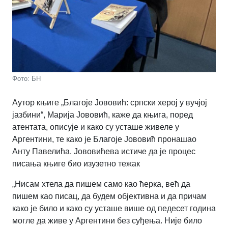
Фото: БН
Аутор књиге „Благоје Јововић: српски херој у вучјој
јазбини“, Марија Јововић, каже да књига, поред
атентата, описује и како су усташе живеле у
Аргентини, те како је Благоје Јововић пронашао
Анту Павелића. Јововићева истиче да је процес
писања књиге био изузетно тежак
„Нисам хтела да пишем само као ћерка, већ да
пишем као писац, да будем објективна и да причам
како је било и како су усташе више од педесет година
могле да живе у Аргентини без суђења. Није било