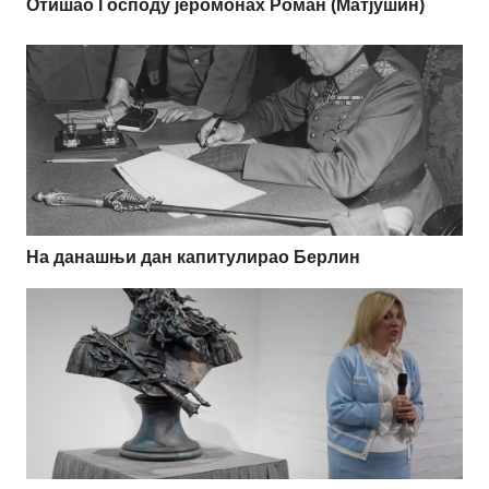
Отишао Господу јеромонах Роман (Матјушин)
На данашњи дан капитулирао Берлин