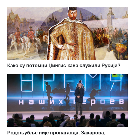
Како су потомци Џингис-кана служили Русији?
Родољубље није пропаганда: Захарова,