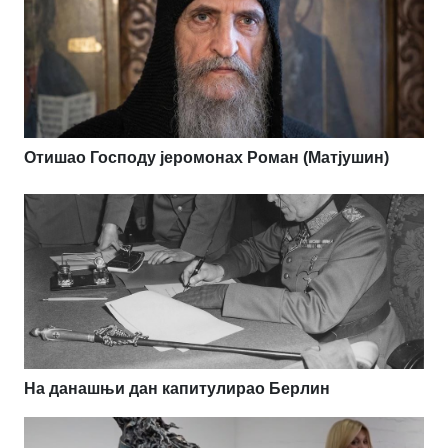
Отишао Господу јеромонах Роман (Матјушин)
На данашњи дан капитулирао Берлин