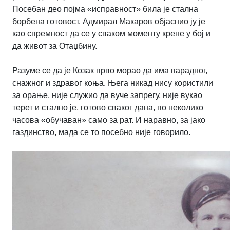
Посебан део појма «исправност» била је стална
борбена готовост. Адмирал Макаров објаснио ју је
као спремност да се у сваком моменту крене у бој и
да живот за Отаџбину.
Разуме се да је Козак прво морао да има парадног,
снажног и здравог коња. Њега никад нису користили
за орање, није служио да вуче запрегу, није вукао
терет и стално је, готово сваког дана, по неколико
часова «обучаван» само за рат. И наравно, за јако
газдинство, мада се то посебно није говорило.