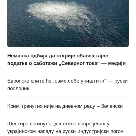
Немачка одбија да открије обавештајне
податке о саботажи „Северног тока“ — медији
Европске елите ће „саме себе уништити“ — руски
посланик
Крим тренутно није на дневном реду – Зеленски
Шесторо погинуло, десетине повређених у
украјинском нападу на руски индустријски погон