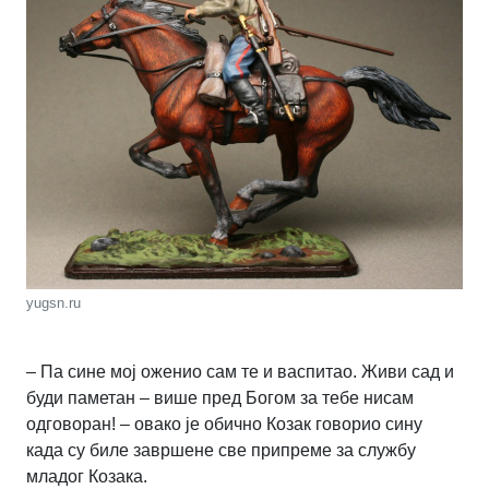
yugsn.ru
– Па сине мој оженио сам те и васпитао. Живи сад и
буди паметан – више пред Богом за тебе нисам
одговоран! – овако је обично Козак говорио сину
када су биле завршене све припреме за службу
младог Козака.