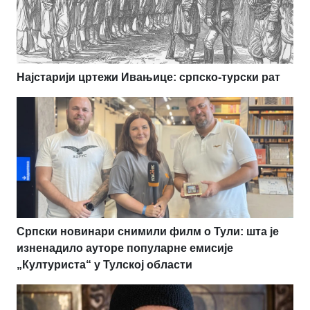
Најстарији цртежи Ивањице: српско-турски рат
Српски новинари снимили филм о Тули: шта је
изненадило ауторе популарне емисије
„Културиста“ у Тулској области