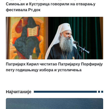
Симоњан и Кустурица говорили на отварању
фестивала Рт.док
Патријарх Кирил честитао Патријарху Порфирију
пету годишњицу избора и устоличења
Најчитаније