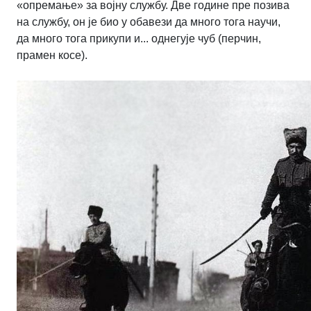
«опремање» за војну службу. Две године пре позива
на службу, он је био у обавези да много тога научи,
да много тога прикупи и... однегује чуб (перчин,
прамен косе).