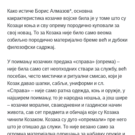
Како истиче Борис Алмазов*, основна
какрактеристика козачке војске била је у томе што су
Козаци коња и сву опрему породично куповали за
свој новац. То за Козака није било само веома
озбиљно породично материјално бреме већ и дубоки
филозофски садржај.
У поимању козачких предака «справа» (опрема) –
није била само сет неопходних ствари за службу, већ
посебан, често мистички и ритуални смисао, који је
Козак давао шапки, сабљи, униформи и сл.
«Справа» – није само ратна одежда, коњ и оружје, у
најширем поимању, то је народна ношња, а још шире
– козачки морални, свакодневни и газдински начин
живота, сав сет предмета и обичаја који су Козака
чинили Козаком. Козака су дуго «опремали» пре него
што је отишао да служи. То није везано само за
огромна материјална одрицања за набавку оружје и