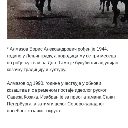
* Алмазов Борис Александрович рођен је 1944.
године у Лењинграду, а породица му се три месеца
по рођењу сели на Дон. Тамо је будући писац упијао
козачку традицију и културу.
Алмазов од 1990. године учествује у обнови
козаштва и с временом постаје идеолог руског
Савеза Козака. Изабран је за првог атамана Санкт
Петербурга, а затим и целог Северо-западног
посебног козачког округа.