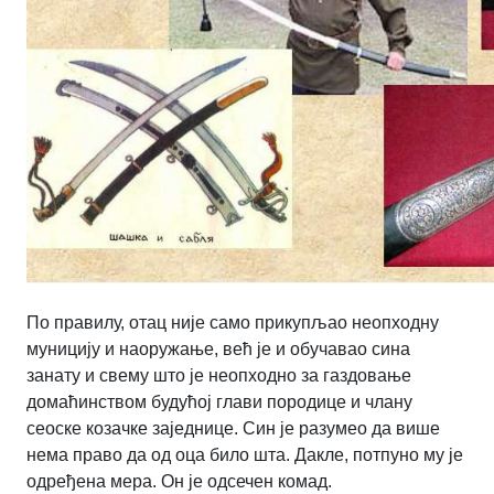
По правилу, отац није само прикупљао неопходну
муницију и наоружање, већ је и обучавао сина
занату и свему што је неопходно за газдовање
домаћинством будућој глави породице и члану
сеоске козачке заједнице. Син је разумео да више
нема право да од оца било шта. Дакле, потпуно му је
одређена мера. Он је одсечен комад.