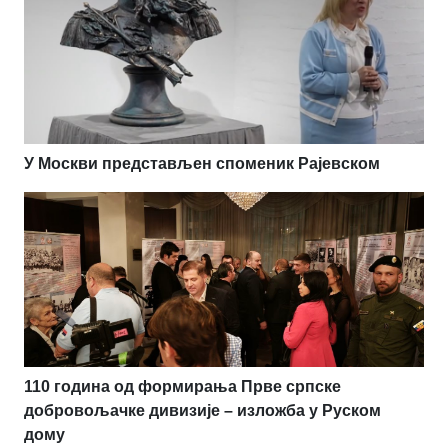
У Москви представљен споменик Рајевском
110 година од формирања Прве српске
добровољачке дивизије – изложба у Руском
дому