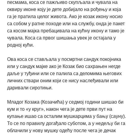
песмама, коса се пажљиво скупљала и чувала на
оквиру иконе коју је дете добијало на рођењу и која
га је пратила целог живота. Ако је козак икону носио
са собом у ратне походе или на службу, онда је пакет
са косом мајка пребацивала на кућну икону и тамо је
чувала. Коса са првог шишања увек је остајала у
родној кући.
Ова коса се стављала у посмртни сандук покојника
или у сандук мајке ако је Козак био сахрањен негде
даље у туђини или се палила са деломима његових
личних ствари оним који се нису наслеђивали или
даривали сиротињи.
Младог Козака (Козачића) у седмој години шишао би
кум и то «у круг», након чега је дете први пут на
купање ишао са осталим мушкарцима у бању (сауну).
То се по правилу догађало суботом, а у недељу би га
облачили у нову мушку одећу после чега је дечак