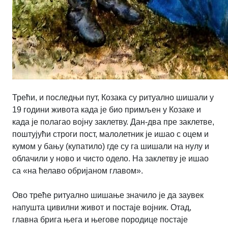
Трећи, и последњи пут, Козака су ритуално шишали у
19 години живота када је био примљен у Козаке и
када је полагао војну заклетву. Дан-два пре заклетве,
поштујући строги пост, малолетник је ишао с оцем и
кумом у бању (купатило) где су га шишали на нулу и
облачили у ново и чисто одело. На заклетву је ишао
са «на ћелаво обријаном главом».
Ово треће ритуално шишање значило је да заувек
напушта цивилни живот и постаје војник. Отад,
главна брига њега и његове породице постаје