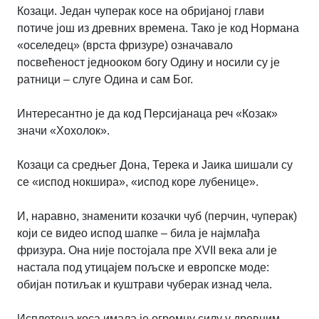
Козаци. Један чуперак косе на обријаној глави
потиче још из древних времена. Тако је код Нормана
«оселедец» (врста фризуре) означавало
посвећеност једнооком богу Одину и носили су је
ратници – слуге Одина и сам Бог.
Интересантно је да код Персијанаца реч «Козак»
значи «Хохолок».
Козаци са средњег Дона, Терека и Јаика шишали су
се «испод нокшира», «испод коре лубенице».
И, наравно, знаменити козачки чуб (перчин, чуперак)
који се видео испод шапке – била је најмлађа
фризура. Она није постојала пре ХVII века али је
настала под утицајем пољске и европске моде:
обијан потиљак и куштрави чуберак изнад чела.
Исплетена коса имала је огромну силу у древним