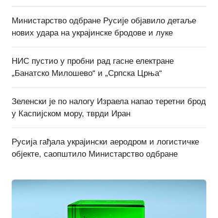
Министарство одбране Русије објавило детаље
нових удара на украјинске бродове и луке
НИС пустио у пробни рад гасне електране
„Банатско Милошево“ и „Српска Црња“
Зеленски је по налогу Израела напао теретни брод
у Каспијском мору, тврди Иран
Русија гађала украјински аеродром и логистичке
објекте, саопштило Министарство одбране