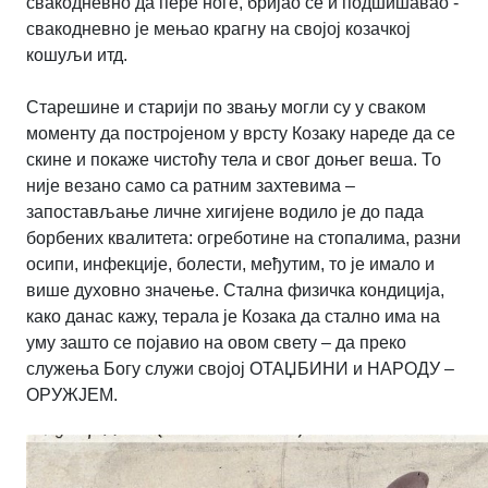
свакодневно да пере ноге, бријао се и подшишавао -
свакодневно је мењао крагну на својој козачкој
кошуљи итд.
Старешине и старији по звању могли су у сваком
моменту да постројеном у врсту Козаку нареде да се
скине и покаже чистоћу тела и свог доњег веша. То
није везано само са ратним захтевима –
запостављање личне хигијене водило је до пада
борбених квалитета: огреботине на стопалима, разни
осипи, инфекције, болести, међутим, то је имало и
више духовно значење. Стална физичка кондиција,
како данас кажу, терала је Козака да стално има на
уму зашто се појавио на овом свету – да преко
служења Богу служи својој ОТАЏБИНИ и НАРОДУ –
ОРУЖЈЕМ.