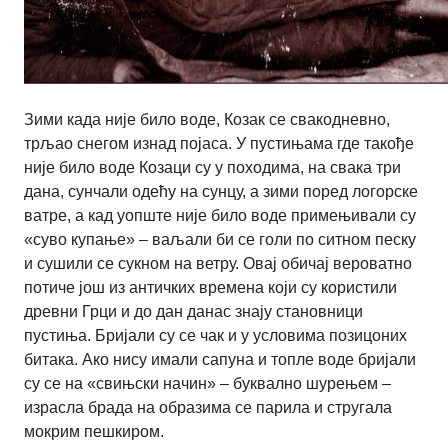
Зими када није било воде, Козак се свакодневно,
трљао снегом изнад појаса. У пустињама где такође
није било воде Козаци су у походима, на свака три
дана, сунчали одећу на сунцу, а зими поред логорске
ватре, а кад уопште није било воде примењивали су
«суво купање» – ваљали би се голи по ситном песку
и сушили се сукном на ветру. Овај обичај вероватно
потиче још из античких времена који су користили
древни Грци и до дан данас знају становници
пустиња. Бријали су се чак и у условима позицоних
битака. Ако нису имали сапуна и топле воде бријали
су се на «свињски начин» – буквално шурењем –
израсла брада на образима се парила и стругала
мокрим пешкиром.