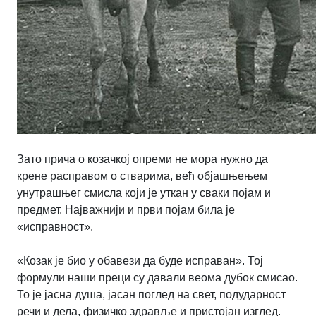
Зато прича о козачкој опреми не мора нужно да
крене расправом о стварима, већ објашњењем
унутрашњег смисла који је уткан у сваки појам и
предмет. Најважнији и први појам била је
«исправност».
«Козак је био у обавези да буде исправан». Тој
формули наши преци су давали веома дубок смисао.
То је јасна душа, јасан поглед на свет, подударност
речи и дела, физичко здравље и пристојан изглед.