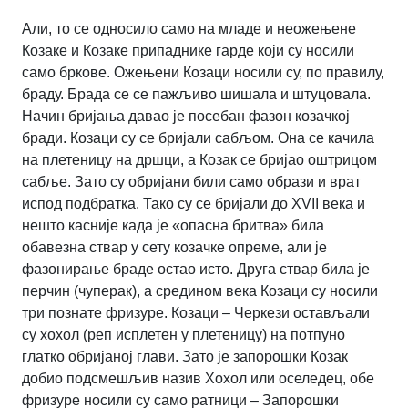
Али, то се односило само на младе и неожењене
Козаке и Козаке припаднике гарде који су носили
само бркове. Ожењени Козаци носили су, по правилу,
браду. Брада се се пажљиво шишала и штуцовала.
Начин бријања давао је посебан фазон козачкој
бради. Козаци су се бријали сабљом. Она се качила
на плетеницу на дршци, а Козак се бријао оштрицом
сабље. Зато су обријани били само образи и врат
испод подбратка. Тако су се бријали до XVII века и
нешто касније када је «опасна бритва» била
обавезна ствар у сету козачке опреме, али је
фазонирање браде остао исто. Друга ствар била је
перчин (чуперак), а средином века Козаци су носили
три познате фризуре. Козаци – Черкези остављали
су хохол (реп исплетен у плетеницу) на потпуно
глатко обријаној глави. Зато је запорошки Козак
добио подсмешљив назив Хохол или оселедец, обе
фризуре носили су само ратници – Запорошки