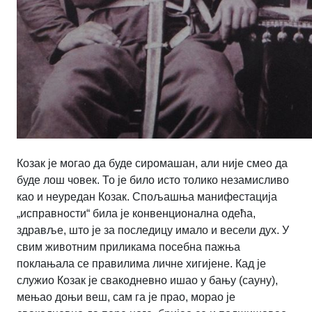
Козак је могао да буде сиромашан, али није смео да
буде лош човек. То је било исто толико незамисливо
као и неуредан Козак. Спољашња манифестација
„исправности“ била је конвенционална одећа,
здравље, што је за последицу имало и весели дух. У
свим животним приликама посебна пажња
поклањала се правилима личне хигијене. Кад је
служио Козак је свакодневно ишао у бању (сауну),
мењао доњи веш, сам га је прао, морао је