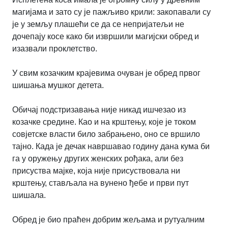
магијама и зато су је пажљиво крили: закопавали су
је у земљу плашећи се да се непријатељи не
дочепају косе како би извршили магијски обред и
изазвали проклетство.
У свим козачким крајевима очуван је обред првог
шишања мушког детета.
Обичај подстризавања није никад ишчезао из
козачке средине. Као и на крштењу, које је током
совјетске власти било забрањено, оно се вршило
тајно. Када је дечак навршавао годину дана кума би
га у оружењу других женских рођака, али без
присуства мајке, која није присуствовала ни
крштењу, стављала на вунено ђебе и први пут
шишала.
Обред је био праћен добрим жељама и рутуалним