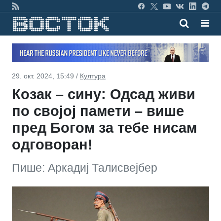
29. окт. 2024, 15:49 /
Култура
Козак – сину: Одсад живи
по својој памети – више
пред Богом за тебе нисам
одговоран!
Пише: Аркадиј Талисвејбер