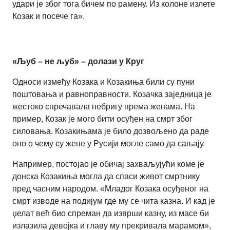
удари је због тога бичем по рамену. Из колоне излете
Козак и посече га».
«Љуб – не љуб» – долази у Круг
Односи између Козака и Козакиња били су пуни
поштовања и равноправности. Козачка заједница је
жестоко спречавала небригу према женама. На
пример, Козак је мого бити осуђен на смрт због
силовања. Козакињама је било дозвољено да раде
оно о чему су жене у Русији могле само да сањају.
Например, постојао је обичај захваљујући коме је
донска Козакиња могла да спаси живот смртнику
пред часним народом. «Младог Козака осуђеног на
смрт изводе на подијум где му се чита казна. И кад је
џелат већ био спреман да изврши казну, из масе би
излазила девојка и главу му прекривала марамом»,