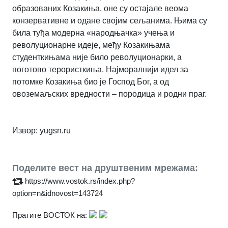
образованих Козакиња, оне су остајале веома
конзервативне и одане својим сељанима. Њима су
била туђа модерна «народњачка» учења и
револуционарне идеје, међу Козакињама
студенткињама није било револуционарки, а
поготово терористкиња. Најморалнији идел за
потомке Козакиња био је Господ Бог, а од
овоземаљских вредности – породица и родни праг.
Извор:
yugsn.ru
Поделите вест на друштвеним мрежама:
https://www.vostok.rs/index.php?
option=n&idnovost=143724
Пратите ВОСТОК на: