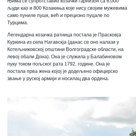
Њима се супротставио козачки гарнизон са 6.000
људи као и 800 Козакиња које нису својим мужевима
само пуниле пушк, већ и прецизно пуцале по
Турцима.
Легендарна козачка ратница постала је Прасковја
Куркина из села Нагавскја (данас се оно налази у
Котељниковској општини Волгоградске области, на
левој обали Дона). Она је служила у Балабиновом
пуку током пољског рата 1792. године. Она је
постала прва жена којој је додељено официрско
звање у руској армији и носилац два ордена.