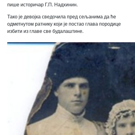
пише историчар Г.П. Надхинин.
Тако је девојка сведочила пред сељанима да ће
одметнутом ратнику који је постао глава породице
избити из главе све будалаштине.