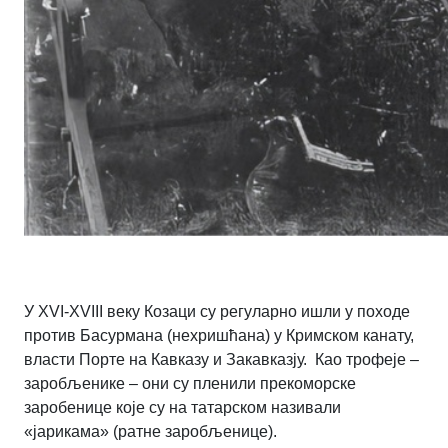
У XVI-XVIII веку Козаци су регуларно ишли у походе
против Басурмана (нехришћана) у Кримском канату,
власти Порте на Кавказу и Закавказју. Као трофеје –
заробљенике – они су пленили прекоморске
заробенице које су на татарском називали
«јарикама» (ратне заробљенице).