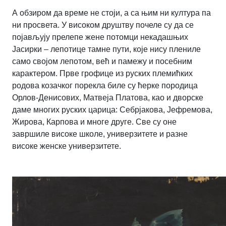
А обзиром да време не стоји, а са њим ни култура па
ни просвета. У високом друштву почеле су да се
појављују прелепе жене потомци некадашњих
Јасирки – лепотице тамне пути, које нису плениле
само својом лепотом, већ и памежу и посебним
карактером. Прве грофице из руских племићких
родова козачког порекла биле су ћерке породица
Орлов-Денисових, Матвеја Платова, као и дворске
даме многих руских царица: Себрјакова, Јефремова,
Жирова, Карпова и многе друге. Све су оне
завршиле високе школе, универзитете и разне
високе женске универзитете.