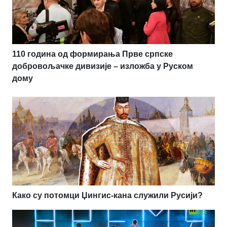
110 година од формирања Прве српске
добровољачке дивизије – изложба у Руском
дому
Како су потомци Џингис-кана служили Русији?