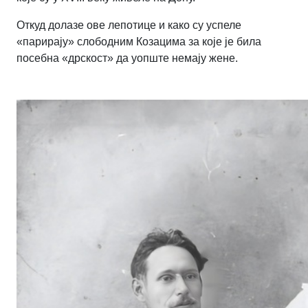
Откуд долазе ове лепотице и како су успеле
«парирају» слободним Козацима за које је била
посебна «дрскост» да уопште немају жене.