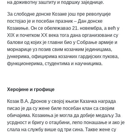
на доживотну заштиту и подршку заједнице.
За слободне донске Козаке још пре револуције
постојао је и посебан празник – Дан донске
Козакиње. Он се обележавао 21. новембра, а већ у
ХІХ и почетком XX века тога дана организовани су
балови од којих је главни био у Собрање армије и
морнарице уз позив свим козачким јединицама,
јункерима, официрима козачких гардијских пукова,
функционерима, студентима и научницима.
Херојине и грофице
Козак В.А. Дронов у својој књизи Казачка награда
писао је да су жене биле посебан клан са својим
обичајима. Козакиња је могла да добије медаљу За
усрдност и бригу о отаџбини, лепо понашање и ако је
слала на службу више од три сина. Такве жене су