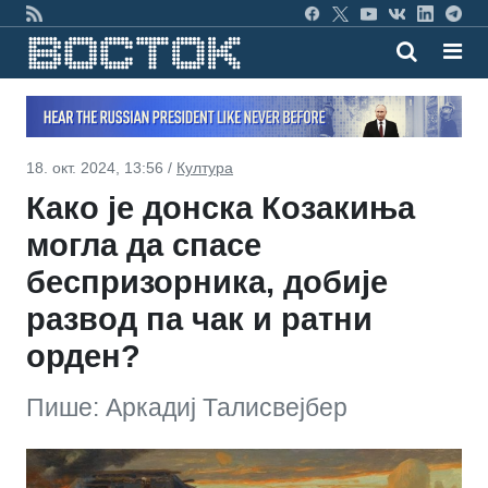
18. окт. 2024, 13:56 /
Култура
Како је донска Козакиња
могла да спасе
беспризорника, добије
развод па чак и ратни
орден?
Пише: Аркадиј Талисвејбер