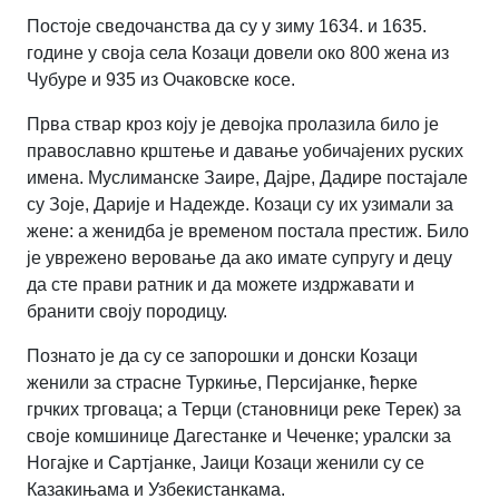
Постоје сведочанства да су у зиму 1634. и 1635.
године у своја села Козаци довели око 800 жена из
Чубуре и 935 из Очаковске косе.
Прва ствар кроз коју је девојка пролазила било је
православно крштење и давање уобичајених руских
имена. Муслиманске Заире, Дајре, Дадире постајале
су Зоје, Дарије и Надежде. Козаци су их узимали за
жене: а женидба је временом постала престиж. Било
је уврежено веровање да ако имате супругу и децу
да сте прави ратник и да можете издржавати и
бранити своју породицу.
Познато је да су се запорошки и донски Козаци
женили за страсне Туркиње, Персијанке, ћерке
грчких трговаца; а Терци (становници реке Терек) за
своје комшинице Дагестанке и Чеченке; уралски за
Ногајке и Сартјанке, Јаици Козаци женили су се
Казакињама и Узбекистанкама.