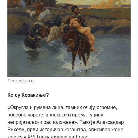
Фото: yugsn.ru
Ко су Козакиње?
«Округла и румена лица, тамних очију, огромне,
посебно чврсте, црнокосе и према туђину
непријатељски расположене». Тако је Александар
Рихелм, први историчар козаштва, описивао жене
које су у XVIII веку живеле на Дону.