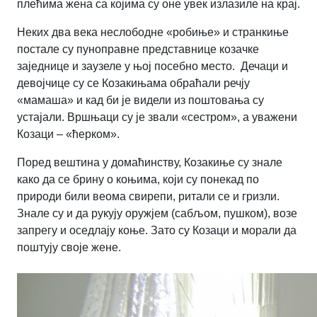
плећима жена са којима су оне увек излазиле на крај.
Неких два века неслободне «робиње» и странкиње
постале су пуноправне представнице козачке
заједнице и заузеле у њој посебно место. Дечаци и
девојчице су се Козакињама обраћали речју
«мамаша» и кад би је видели из поштовања су
устајали. Вршњаци су је звали «сестром», а уважени
Козаци – «ћерком».
Поред вештина у домаћинству, Козакиње су знале
како да се брину о коњима, који су понекад по
природи били веома свирепи, ритали се и гризли.
Знале су и да рукују оружјем (сабљом, пушком), возе
запрегу и оседлају коње. Зато су Козаци и морали да
поштују своје жене.