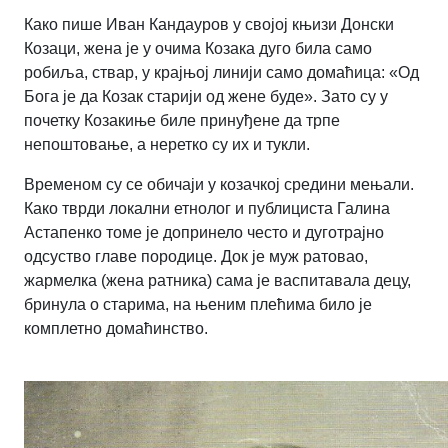
Како пише Иван Кандауров у својој књизи Донски
Козаци, жена је у очима Козака дуго била само
робиља, ствар, у крајњој линији само домаћица: «Од
Бога је да Козак старији од жене буде». Зато су у
почетку Козакиње биле принуђене да трпе
непоштовање, а неретко су их и тукли.
Временом су се обичаји у козачкој средини мењали.
Како тврди локални етнолог и публициста Галина
Астапенко томе је допринело често и дуготрајно
одсуство главе породице. Док је муж ратовао,
жармелка (жена ратника) сама је васпитавала децу,
бринула о старима, на њеним плећима било је
комплетно домаћинство.