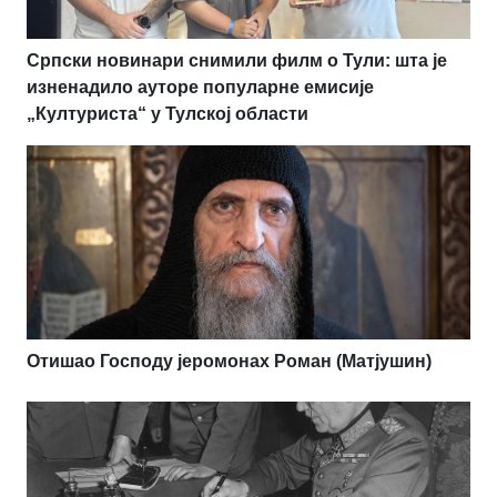
Српски новинари снимили филм о Тули: шта је
изненадило ауторе популарне емисије
„Културиста“ у Тулској области
Отишао Господу јеромонах Роман (Матјушин)