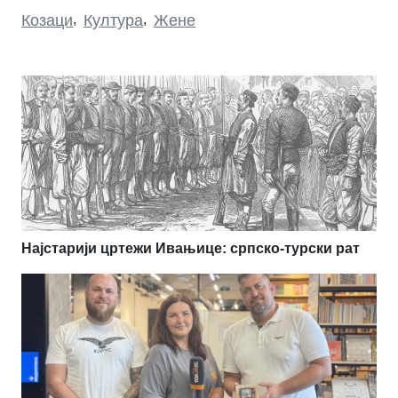
Козаци
,
Култура
,
Жене
Најстарији цртежи Ивањице: српско-турски рат