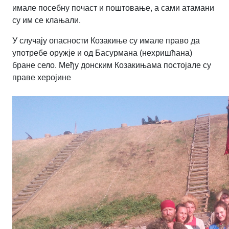
имале посебну почаст и поштовање, а сами атамани
су им се клањали.
У случају опасности Козакиње су имале право да
употребе оружје и од Басурмана (нехришћана)
бране село. Међу донским Козакињама постојале су
праве херојине