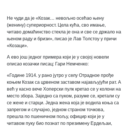
Не чуди да је «Козак… невољно осећао њену
(женину) супериорност. Цела кућа, сво имање,
читаво домаћинство стекла је она и све се држало на
њеном раду и бризи», писао је Лав Толстоу у причи
«Козаци».
А ево још једног примера који је у својој новели
описао козачки писац: Гари Немченко:
«Године 1914. у рано јутро у селу Отрадное прође
коњем Козак са црвеном заставом најављујући рат. А
већ у касно вече Хоперски пулк кретао се у колони на
место збора. Заједно са пуком, разуме се, кретали су
се жене и старци. Једна жена која је водила коња са
запрегом и случајно, једном страном точкова,
прешла по пшеничном пољу, официр који је у
читавом пуку био познат по презимену Ердељаи,