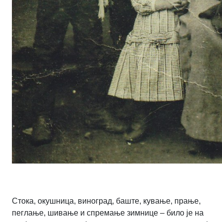
Стока, окушница, виноград, баште, кување, прање,
пеглање, шивање и спремање зимнице – било је на