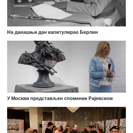
На данашњи дан капитулирао Берлин
У Москви представљен споменик Рајевском