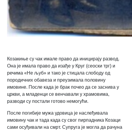
Козакиње су чак имале право да иницирају развод.
Она је имала право да изађе у Круг (сеоски трг) и
речима «Не љуб» и тако је стицала слободу од
породичних обавеза и преузимала половину
имовине. После када је брак почео да се заснива у
цркви, а младенци се венчавали у храмовима,
разводи су постали готово немогући.
После погибије мужа удовица је наслеђивала
имовину чак и тада када су свог пирпадника Козаци
сами осуђивали на смрт. Супруга је могла да рачуна