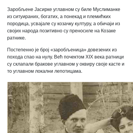
Заробљене Јасирке углавном су биле Муслиманке
из ситуираних, богатих, а понекад и племићких
породица, усвајале су козачку културу, а обичаји из
својих народа позитивно су преносиле на Козаке
ратнике.
Постепенно је број «заробљеница» довезених из
похода спао на нулу. Већ почектом XIX века ратници
су склапали бракове углавном у оквиру своје касте и
то углавном локални лепотицама.