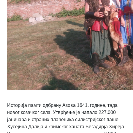
Историја памти одбрану Азова 1641. године, тада
новог козачког села. Утврђење је напало 227.000
јаничара и страних плаћеника силистријског паше
Хусејина Далија и кримског ханата Бегадирја Хиреја.