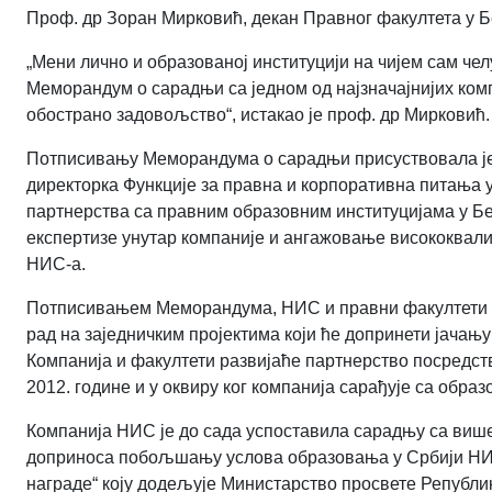
Проф. др
Зоран Мирковић, декан Правног факултета у Бе
„Мени лично и образованој институцији на чијем сам чел
Меморандум о сарадњи са једном од најзначајнијих комп
обострано задовољство“, истакао је проф. др Мирковић.
Потписивању Меморандума о сарадњи присуствовала је
директорка Функције за правна и корпоративна питања у
партнерства са правним образовним институцијама у Б
експертизе унутар компаније и ангажовање висококвали
НИС-а.
Потписивањем Меморандума, НИС и правни факултети у
рад на заједничким пројектима који ће допринети јачању
Компанија и факултети развијаће партнерство посредств
2012. године и у оквиру ког компанија сарађује са обра
Компанија НИС је до сада успоставила сарадњу са више 
доприноса побољшању услова образовања у Србији НИС
награде“ коју додељује Министарство просвете Републи