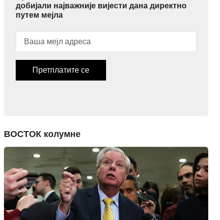
добијали најважније вијести дана директно
путем мејла
Претплатите се
ВОСТОК колумне