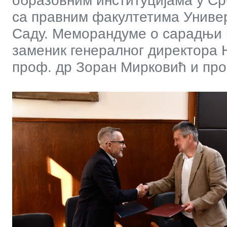
образовним институцијама у С
са правним факултетима Универ
Саду. Меморандуме о сарадњи 
заменик генералног директора 
проф. др Зоран Мирковић и проф