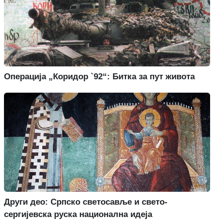
Операција „Коридор `92“: Битка за пут живота
Други део: Српско светосавље и свето-
сергијевска руска национална идеја