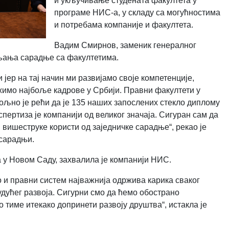
и укључивање студената факултета у
програме НИС-а, у складу са могућностима
и потребама компаније и факултета.
Вадим Смирнов, заменик генералног
вљања сарадње са факултетима.
јер на тај начин ми развијамо своје компетенције,
имо најбоље кадрове у Србији. Правни факултети у
ољно је рећи да је 135 наших запослених стекло диплому
пертиза је компанији од великог значаја
. Сигуран сам да
ти вишеструке користи од заједничке сарадње
“, рекао је
сарадњи.
 у Новом Саду, захвалила је компанији НИС.
 и правни систем најважнија одржива карика сваког
удућег развоја. Сигурни смо да ћемо обострано
 тиме итекако допринети развоју друштва“, истакла је