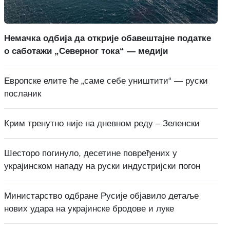
Немачка одбија да открије обавештајне податке
о саботажи „Северног тока“ — медији
Европске елите ће „саме себе уништити“ — руски
посланик
Крим тренутно није на дневном реду – Зеленски
Шесторо погинуло, десетине повређених у
украјинском нападу на руски индустријски погон
Министарство одбране Русије објавило детаље
нових удара на украјинске бродове и луке