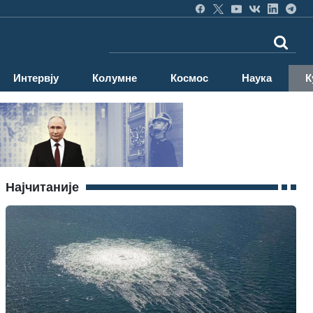
Интервју
Колумне
Космос
Наука
К
Најчитаније