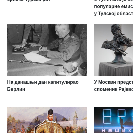
популарне емис
у Тулској облас
На данашњи дан капитулирао
У Москви пред
Берлин
споменик Рајев