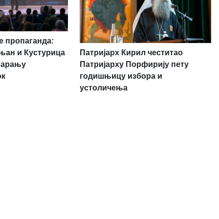
 пропаганда:
Патријарх Кирил честитао
њан и Кустурица
Патријарху Порфирију пету
варању
годишњицу избора и
ок
устоличења