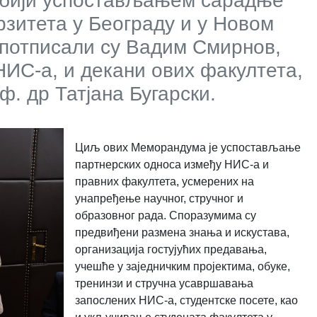
рбији успостављањем сарадње
зитета у Београду и у Новом
потписали су Вадим Смирнов,
НИС-а, и декани ових факултета,
. др Татјана Бугарски.
Циљ ових Меморандума је успостављање
партнерских односа између НИС-а и
правних факултета, усмерених на
унапређење научног, стручног и
образовног рада. Споразумима су
предвиђени размена знања и искустава,
организација гостујућих предавања,
учешће у заједничким пројектима, обуке,
тренинзи и стручна усавршавања
запослених НИС-а, студентске посете, као