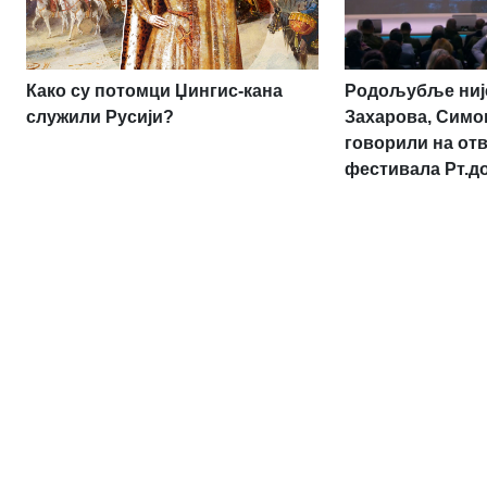
Родољубље није
Како су потомци Џингис-кана
Захарова, Симо
служили Русији?
говорили на от
фестивала Рт.д