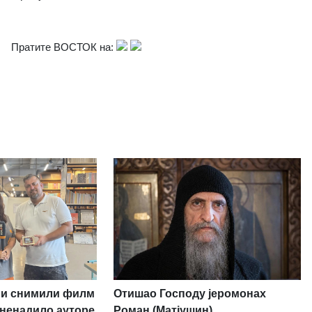
Пратите ВОСТОК на:
ри снимили филм
Отишао Господу јеромонах
изненадило ауторе
Роман (Матјушин)