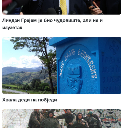
Линдзи Грејем је био чудовиште, али не и
изузетак
Хвала деди на побједи