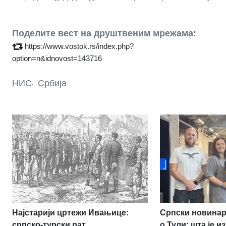
Поделите вест на друштвеним мрежама:
https://www.vostok.rs/index.php?
option=n&idnovost=143716
НИС
,
Србија
Најстарији цртежи Ивањице:
Српски новина
српско-турски рат
о Тули: шта је 