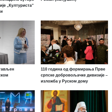
ије „Културиста“
ти
стављен
110 година од формирања Прве
ском
српске добровољачке дивизије –
изложба у Руском дому