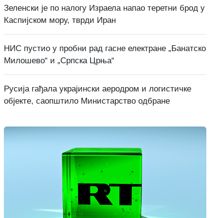
Зеленски је по налогу Израела напао теретни брод у
Каспијском мору, тврди Иран
НИС пустио у пробни рад гасне електране „Банатско
Милошево“ и „Српска Црња“
Русија гађала украјински аеродром и логистичке
објекте, саопштило Министарство одбране