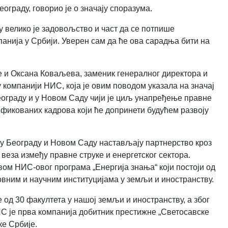
ограду, говорио је о значају споразума.
у велико је задовољство и част да се потпише
анија у Србији. Уверен сам да ће ова сарадња бити на
 и Оксана Коваљева, заменик генералног директора и
 компанији НИС, која је овим поводом указала на значај
еограду и у Новом Саду чији је циљ унапређење правне
фикованих кадрова који ће допринети будућем развоју
 Београду и Новом Саду настављају партнерство кроз
 веза између правне струке и енергетског сектора
.
ом НИС-овог програма „Енергија знања“ који постоји од
зовним и научним институцијама у земљи и иностранству.
од 30 факултета у нашој земљи и иностранству, а због
 је прва компанија добитник престижне „Светосавске
ке Србије.