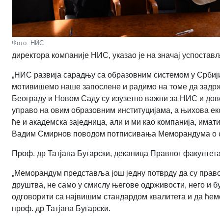
Фото: НИС
директора компаније НИС, указао је на значај успоста
„НИС развија сарадњу са образовним системом у Србији 
мотивишемо наше запослене и радимо на томе да задрж
Београду и Новом Саду су изузетно важни за НИС и дов
управо на овим образовним институцијама, а њихова екс
ће и академска заједница, али и ми као компанија, има
Вадим Смирнов поводом потписивања Меморандума о 
Проф. др Татјана Бугарски, деканица Правног факултета
„Меморандум представља још једну потврду да су право
друштва, не само у смислу његове одрживости, него и б
одговорити са највишим стандардом квалитета и да ћемо
проф. др Татјана Бугарски.