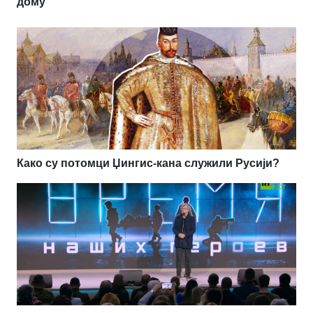
дому
Како су потомци Џингис-кана служили Русији?