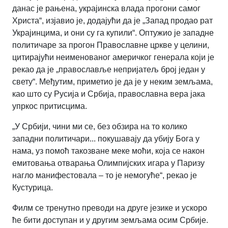
данас је рањена, украјинска влада прогони самог
Христа“, изјавио је, додајући да је „Запад продао рат
Украјинцима, и они су га купили“. Оптужио је западне
политичаре за прогон Православне цркве у целини,
цитирајући неименованог америчког генерала који је
рекао да је „православље непријатељ број један у
свету“. Међутим, приметио је да је у неким земљама,
као што су Русија и Србија, православна вера јака
упркос притисцима.
„У Србији, чини ми се, без обзира на то колико
западни политичари... покушавају да убију Бога у
нама, уз помоћ такозване меке моћи, која се након
емитовања отварања Олимпијских игара у Паризу
нагло манифестовала – то је немогуће“, рекао је
Кустурица.
Филм се тренутно преводи на друге језике и ускоро
ће бити доступан и у другим земљама осим Србије.