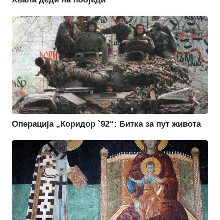
Операција „Коридор `92“: Битка за пут живота