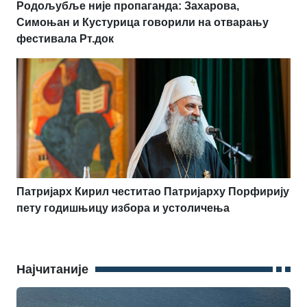
Родољубље није пропаганда: Захарова,
Симоњан и Кустурица говорили на отварању
фестивала Рт.док
Патријарх Кирил честитао Патријарху Порфирију
пету годишњицу избора и устоличења
Најчитаније