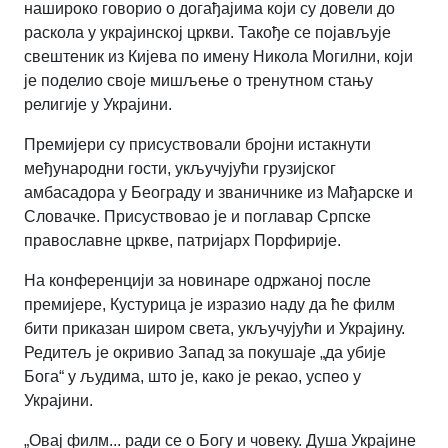
нашироко говорио о догађајима који су довели до
раскола у украјинској цркви. Такође се појављује
свештеник из Кијева по имену Никола Могилни, који
је поделио своје мишљење о тренутном стању
религије у Украјини.
Премијери су присуствовали бројни истакнути
међународни гости, укључујући грузијског
амбасадора у Београду и званичнике из Мађарске и
Словачке. Присуствовао је и поглавар Српске
православне цркве, патријарх Порфирије.
На конференцији за новинаре одржаној после
премијере, Кустурица је изразио наду да ће филм
бити приказан широм света, укључујући и Украјину.
Редитељ је окривио Запад за покушаје „да убије
Бога“ у људима, што је, како је рекао, успео у
Украјини.
„Овај филм... ради се о Богу и човеку. Душа Украјине