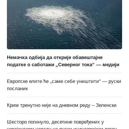
Немачка одбија да открије обавештајне
податке о саботажи „Северног тока“ — медији
Европске елите ће „саме себе уништити“ — руски
посланик
Крим тренутно није на дневном реду – Зеленски
Шесторо погинуло, десетине повређених у