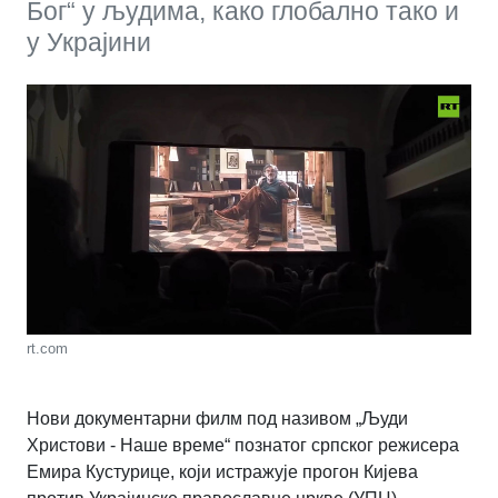
Бог“ у људима, како глобално тако и
у Украјини
rt.com
Нови документарни филм под називом „Људи
Христови - Наше време“ познатог српског режисера
Емира Кустурице, који истражује прогон Кијева