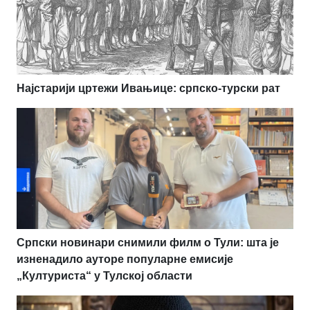
Најстарији цртежи Ивањице: српско-турски рат
Српски новинари снимили филм о Тули: шта је
изненадило ауторе популарне емисије
„Културиста“ у Тулској области