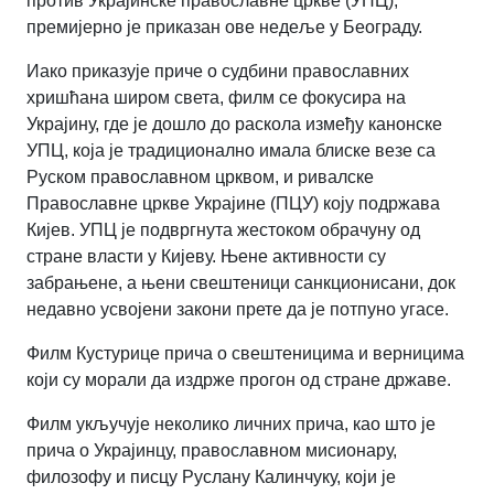
против Украјинске православне цркве (УПЦ),
премијерно је приказан ове недеље у Београду.
Иако приказује приче о судбини православних
хришћана широм света, филм се фокусира на
Украјину, где је дошло до раскола између канонске
УПЦ, која је традиционално имала блиске везе са
Руском православном црквом, и ривалске
Православне цркве Украјине (ПЦУ) коју подржава
Кијев. УПЦ је подвргнута жестоком обрачуну од
стране власти у Кијеву. Њене активности су
забрањене, а њени свештеници санкционисани, док
недавно усвојени закони прете да је потпуно угасе.
Филм Кустурице прича о свештеницима и верницима
који су морали да издрже прогон од стране државе.
Филм укључује неколико личних прича, као што је
прича о Украјинцу, православном мисионару,
филозофу и писцу Руслану Калинчуку, који је