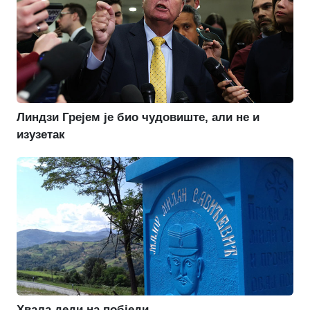
Линдзи Грејем је био чудовиште, али не и
изузетак
Хвала деди на побједи