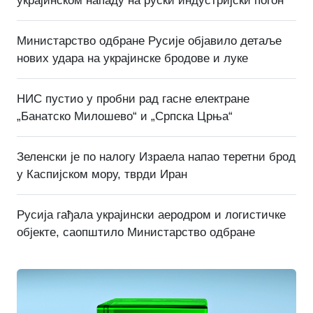
украјинском нападу на руски индустријски погон
Министарство одбране Русије објавило детаље
нових удара на украјинске бродове и луке
НИС пустио у пробни рад гасне електране
„Банатско Милошево“ и „Српска Црња“
Зеленски је по налогу Израела напао теретни брод
у Каспијском мору, тврди Иран
Русија гађала украјински аеродром и логистичке
објекте, саопштило Министарство одбране