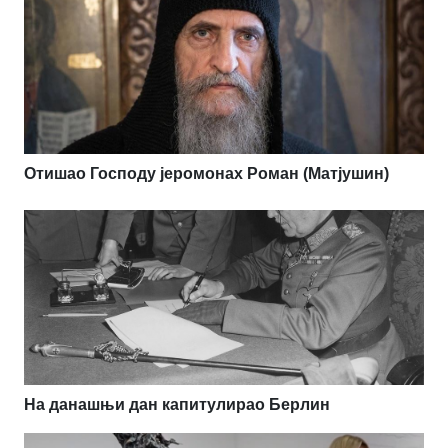
Отишао Господу јеромонах Роман (Матјушин)
На данашњи дан капитулирао Берлин