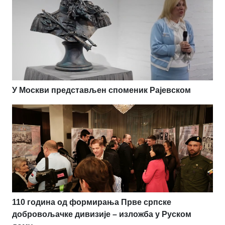
У Москви представљен споменик Рајевском
110 година од формирања Прве српске
добровољачке дивизије – изложба у Руском