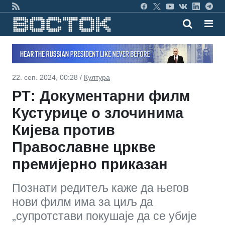
22. сеп. 2024, 00:28 /
Култура
РТ: Документарни филм
Кустурице о злочинима
Кијева против
Православне цркве
премијерно приказан
Познати редитељ каже да његов
нови филм има за циљ да
„супротстави покушаје да се убије