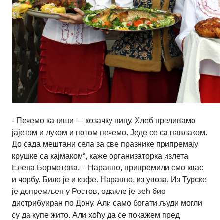
- Печемо каниши — козачку пицу. Хлеб преливамо
јајетом и луком и потом печемо. Једе се са павлаком.
До сада мештани села за све празнике припремају
крушке са кајмаком“, каже организаторка излета
Елена Бормотова. – Наравно, припремили смо квас
и чорбу. Било је и кафе. Наравно, из увоза. Из Турске
је допремљен у Ростов, одакле је већ био
дистрибуиран по Дону. Али само богати људи могли
су да купе жито. Али хоћу да се покажем пред