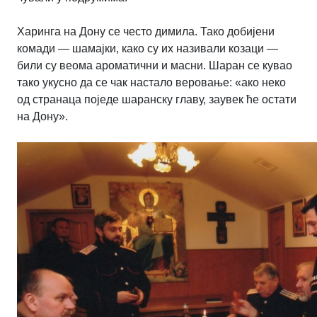
Харинга на Дону се често димила. Тако добијени
комади — шамајки, како су их називали козаци —
били су веома ароматични и масни. Шаран се кувао
тако укусно да се чак настало веровање: «ако неко
од странаца поједе шаранску главу, заувек ће остати
на Дону».