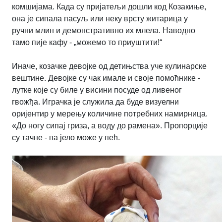
комшијама. Када су пријатељи дошли код Козакиње,
она је сипала пасуљ или неку врсту житарица у
ручни млин и демонстративно их млела. Наводно
тамо пије кафу - „можемо то приуштити!“
Иначе, козачке девојке од детињства уче кулинарске
вештине. Девојке су чак имале и своје помоћнике -
лутке које су биле у висини посуде од ливеног
гвожђа. Играчка је служила да буде визуелни
оријентир у мерењу количине потребних намирница.
«До ногу сипај гриза, а воду до рамена». Пропорције
су тачне - па јело може у пећ.