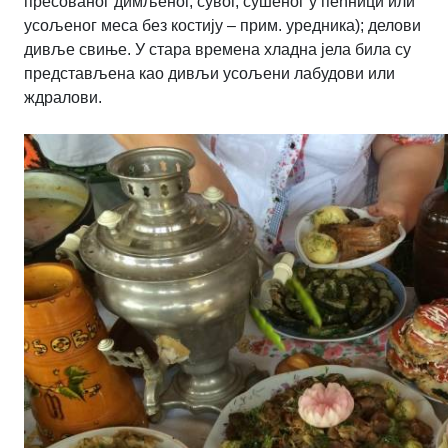
пресованог димљеног, сувог, сушеног у пећници или
усољеног меса без костију – прим. уредника); делови
дивље свиње. У стара времена хладна јела била су
представљена као дивљи усољени лабудови или
ждралови.