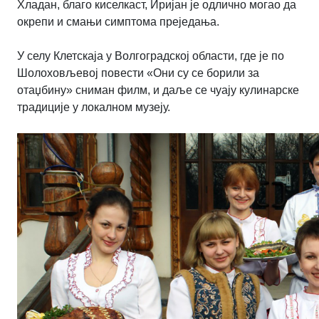
Хладан, благо киселкаст, Иријан је одлично могао да
окрепи и смањи симптома преједања.
У селу Клетскаја у Волгоградској области, где је по
Шолоховљевој повести «Они су се борили за
отаџбину» сниман филм, и даље се чуају кулинарске
традиције у локалном музеју.