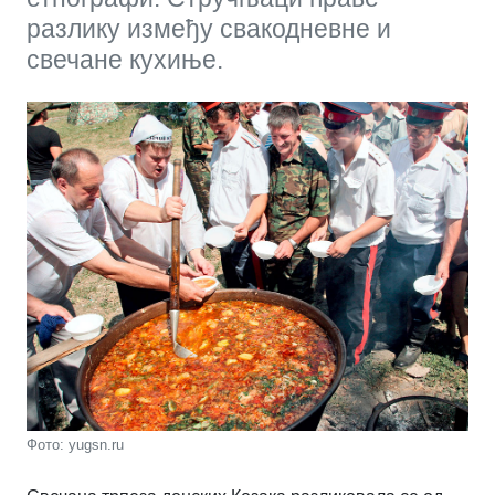
разлику између свакодневне и
свечане кухиње.
Фото: yugsn.ru