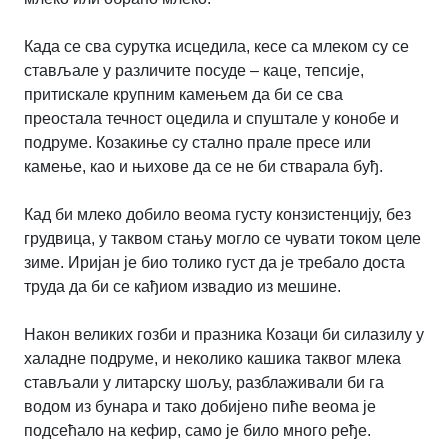
Када се сва сурутка исцедила, кесе са млеком су се
стављале у различите посуде – каце, тепсије,
притискале крупним камењем да би се сва
преостала течност оцедила и спуштале у конобе и
подруме. Козакиње су стално прале пресе или
камење, као и њихове да се не би стварала буђ.
Кад би млеко добило веома густу конзистенцију, без
грудвица, у таквом стању могло се чувати током целе
зиме. Иријан је био толико густ да је требало доста
труда да би се кађиом извадио из мешине.
Након великих гозби и празника Козаци би силазилу у
халадне подруме, и неколико кашика таквог млека
стављали у литарску шољу, разблаживали би га
водом из бунара и тако добијено пиће веома је
подсећало на кефир, само је било много ређе.