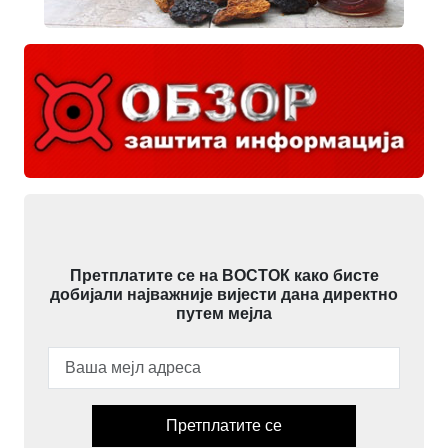
Претплатите се на ВОСТОК како бисте
добијали најважније вијести дана директно
путем мејла
Претплатите се