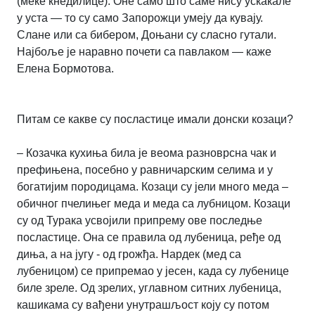
(меке кнедилице). Оне само што саме нису ускакале
у уста — то су само Запорожци умеју да кувају.
Слане или са бибером, Доњани су сласно гутали.
Најбоље је наравно почети са павлаком — каже
Елена Бормотова.
Питам се какве су посластице имали донски козаци?
– Козачка кухиња била је веома разноврсна чак и
префињена, посебно у равничарским селима и у
богатијим породицама. Козаци су јели много меда –
обичног пчелињег меда и меда са лубницом. Козаци
су од Турака усвојили припрему ове последње
посластице. Она се правила од лубеница, ређе од
диња, а на југу - од грожђа. Нардек (мед са
лубеницом) се припремао у јесен, када су лубенице
биле зреле. Од зрелих, углавном ситних лубеница,
кашикама су вађени унутрашљост коју су потом