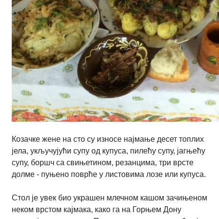
Козачке жене на сто су износе најмање десет топлих
јела, укључујући супу од купуса, пилећу супу, јагњећу
супу, боршч са свињетином, резанцима, три врсте
долме - пуњено поврће у листовима лозе или купуса.
Стол је увек био украшен млечном кашом зачињеном
неком врстом кајмака, како га на Горњем Дону