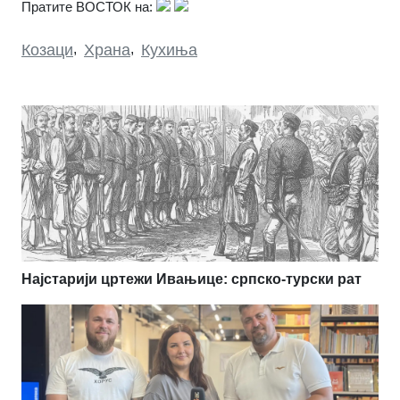
Пратите ВОСТОК на:
Козаци
,
Храна
,
Кухиња
Најстарији цртежи Ивањице: српско-турски рат