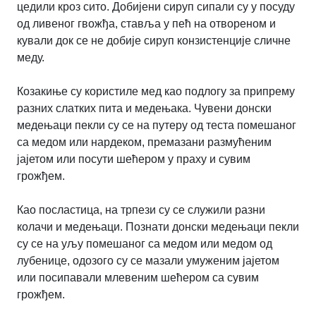
цедили кроз сито. Добијени сируп сипали су у посуду
од ливеног гвожђа, ставља у пећ на отвореном и
кували док се не добије сируп конзистенције сличне
меду.
Козакиње су користиле мед као подлогу за припрему
разних слатких пита и медењака. Чувени донски
медењаци пекли су се на путеру од теста помешаног
са медом или нардеком, премазани размућеним
јајетом или посути шећером у праху и сувим
грожђем.
Као посластица, на трпези су се служили разни
колачи и медењаци. Познати донски медењаци пекли
су се на уљу помешаног са медом или медом од
лубенице, одозого су се мазали умуженим јајетом
или посипавали млевеним шећером са сувим
грожђем.