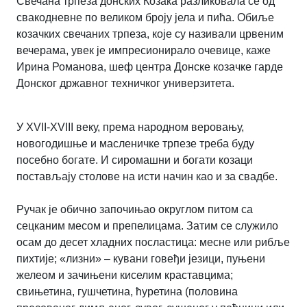
Свечана трпеза донских Козака разликовала се од
свакодневне по великом броју јела и пића. Обиље
козачких свечаних трпеза, које су називали црвеним
вечерама, увек је импресионирало очевице, каже
Ирина Романова, шеф центра Донске козачке гарде
Донског државног техничког универзитета.
У XVII-XVIII веку, према народном веровању,
новогодишње и масленичке трпезе треба буду
посебно богате. И сиромашни и богати козаци
постављају столове на исти начин као и за свадбе.
Ручак је обично започињао округлом питом са
сецканим месом и препелицама. Затим се служило
осам до десет хладних посластица: месне или рибље
пихтије; «лизни» – кувани говеђи језици, пуњени
желеом и зачињени киселим краставцима;
свињетина, гушчетина, ћуретина (половина