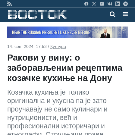
14. сеп. 2024, 17:53 /
Култура
Ракови у вину: о
заборављеним рецептима
козачке кухиње на Дону
Козачка кухиња је толико
оригинална и укусна па је зато
проучавају не само кулинари и
нутриционисти, већ и
професионални историчари и
етнографи. Стручњаци праве