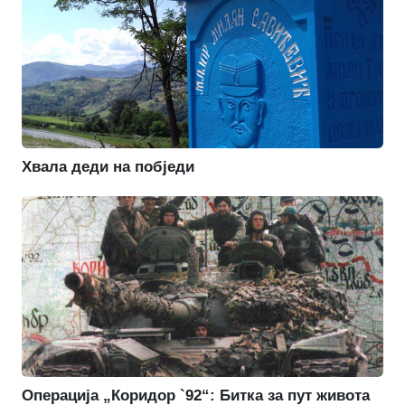
Хвала деди на побједи
Операција „Коридор `92“: Битка за пут живота