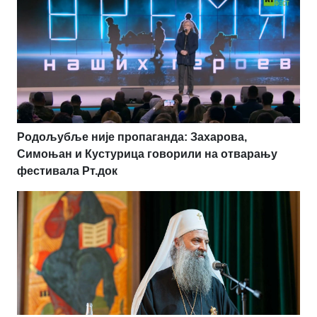
Родољубље није пропаганда: Захарова,
Симоњан и Кустурица говорили на отварању
фестивала Рт.док