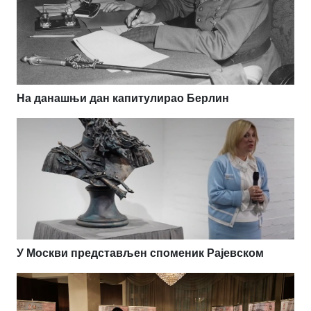
На данашњи дан капитулирао Берлин
У Москви представљен споменик Рајевском