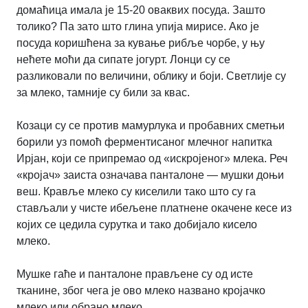
домаћица имала је 15-20 оваквих посуда. Зашто
толико? Па зато што глина упија мирисе. Ако је
посуда коришћена за кување рибље чорбе, у њу
нећете моћи да сипате јогурт. Лонци су се
разликовали по величини, облику и боји. Светлије су
за млеко, тамније су били за квас.
Козаци су се против мамурлука и пробавних сметњи
борили уз помоћ ферментисаног млечног напитка
Ирјан, који се припремао од «искројеног» млека. Реч
«кројач» заиста означава панталоне — мушки доњи
веш. Кравље млеко су киселили тако што су га
стављали у чисте ибељене платнене окачене кесе из
којих се цедила сурутка и тако добијало кисело
млеко.
Мушке гаће и панталоне прављене су од исте
тканине, због чега је ово млеко названо кројачко
млеко или обрано млеко.