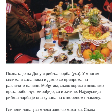
Позната је на Дону и рибља чорба (уха). У многим
селима и салашима и даље се припрема на
различите начине. Међутим, свако користи неколико
врста рибе, лук, мирођије, со и зачине. Најукуснија
рибља чорба је она кувана на отвореном пламену.
Глинени лонац за млеко зове се махотка. Свака