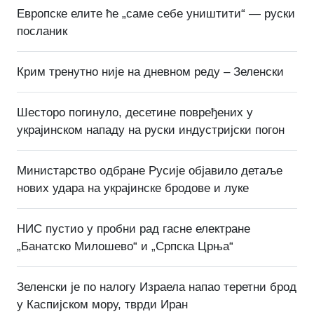
Европске елите ће „саме себе уништити“ — руски
посланик
Крим тренутно није на дневном реду – Зеленски
Шесторо погинуло, десетине повређених у
украјинском нападу на руски индустријски погон
Министарство одбране Русије објавило детаље
нових удара на украјинске бродове и луке
НИС пустио у пробни рад гасне електране
„Банатско Милошево“ и „Српска Црња“
Зеленски је по налогу Израела напао теретни брод
у Каспијском мору, тврди Иран