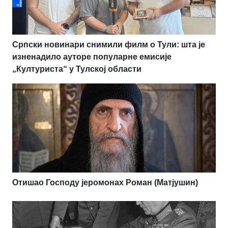
Српски новинари снимили филм о Тули: шта је
изненадило ауторе популарне емисије
„Културиста“ у Тулској области
Отишао Господу јеромонах Роман (Матјушин)