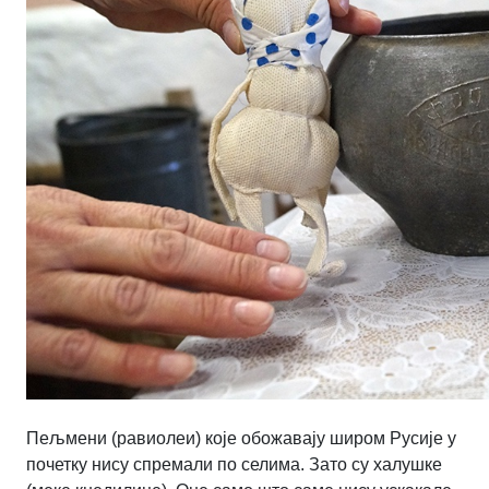
Пељмени (равиолеи) које обожавају широм Русије у
почетку нису спремали по селима. Зато су халушке