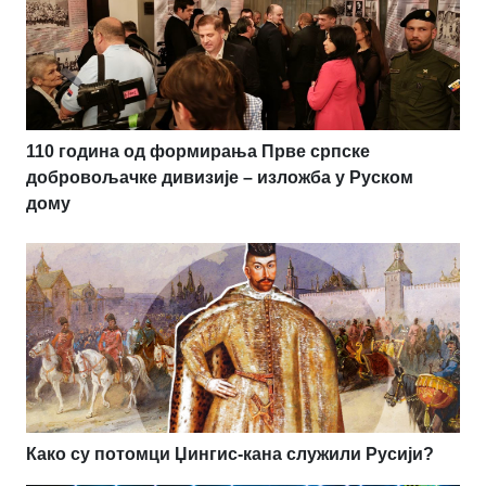
110 година од формирања Прве српске
добровољачке дивизије – изложба у Руском
дому
Како су потомци Џингис-кана служили Русији?