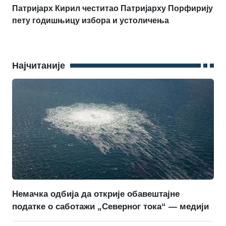
Патријарх Кирил честитао Патријарху Порфирију
пету годишњицу избора и устоличења
Најчитаније
Немачка одбија да открије обавештајне
податке о саботажи „Северног тока“ — медији