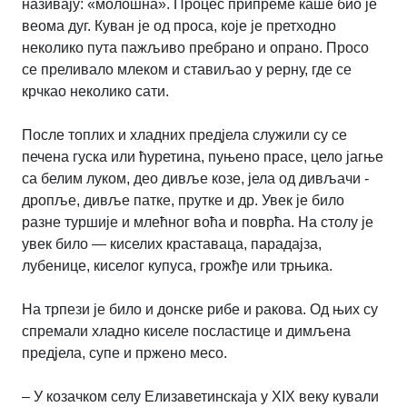
називају: «молошна». Процес припреме каше био је
веома дуг. Куван је од проса, које је претходно
неколико пута пажљиво пребрано и опрано. Просо
се преливало млеком и ставиљао у рерну, где се
крчкао неколико сати.
После топлих и хладних предјела служили су се
печена гуска или ћуретина, пуњено прасе, цело јагње
са белим луком, део дивље козе, јела од дивљачи -
дропље, дивље патке, прутке и др. Увек је било
разне туршије и млећног воћа и поврћа. На столу је
увек било — киселих краставаца, парадајза,
лубенице, киселог купуса, грожђе или трњика.
На трпези је било и донске рибе и ракова. Од њих су
спремали хладно киселе посластице и димљена
предјела, супе и пржено месо.
– У козачком селу Елизаветинскаја у XIX веку кували