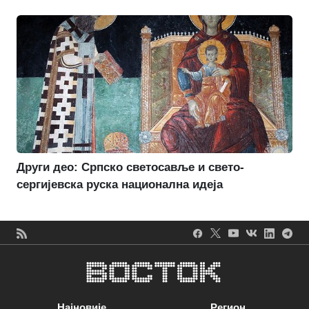
Други део: Српско светосавље и свето-
сергијевска руска национална идеја
Најновије
Регион