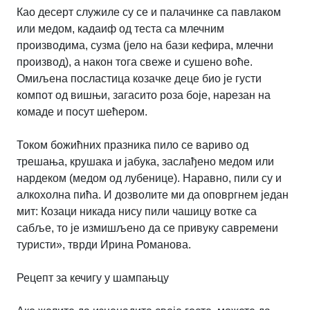
Као десерт служиле су се и палачинке са павлаком
или медом, кадаиф од теста са млечним
производима, сузма (јело на бази кефира, млечни
производ), а након тога свеже и сушено воће.
Омиљена посластица козачке деце био је густи
компот од вишњи, загасито роза боје, нарезан на
комаде и посут шећером.
Током божићних празника пило се вариво од
трешања, крушака и јабука, заслађено медом или
нардеком (медом од лубенице). Наравно, пили су и
алкохолна пића. И дозволите ми да оповргнем један
мит: Козаци никада нису пили чашицу вотке са
сабље, то је измишљено да се привуку савремени
туристи», тврди Ирина Романова.
Рецепт за кечигу у шампањцу