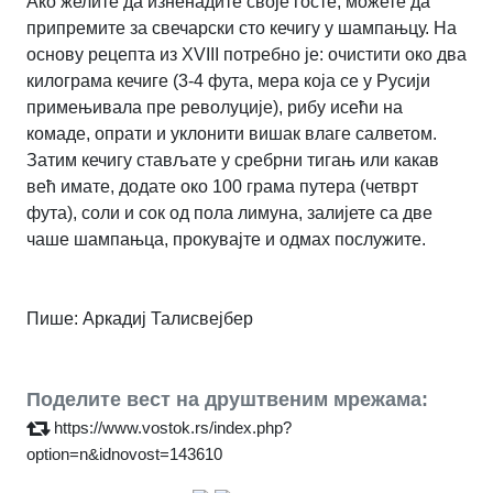
Ако желите да изненадите своје госте, можете да
припремите за свечарски сто кечигу у шампањцу. На
основу рецепта из XVIII потребно је: очистити око два
килограма кечиге (3-4 фута, мера која се у Русији
примењивала пре револуције), рибу исећи на
комаде, опрати и уклонити вишак влаге салветом.
Затим кечигу стављате у сребрни тигањ или какав
већ имате, додате око 100 грама путера (четврт
фута), соли и сок од пола лимуна, залијете са две
чаше шампањца, прокувајте и одмах послужите.
Пише: Аркадиј Талисвејбер
Поделите вест на друштвеним мрежама:
https://www.vostok.rs/index.php?
option=n&idnovost=143610