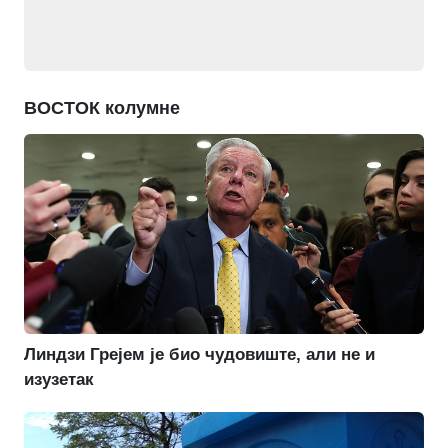
ВОСТОК колумне
Линдзи Грејем је био чудовиште, али не и
изузетак