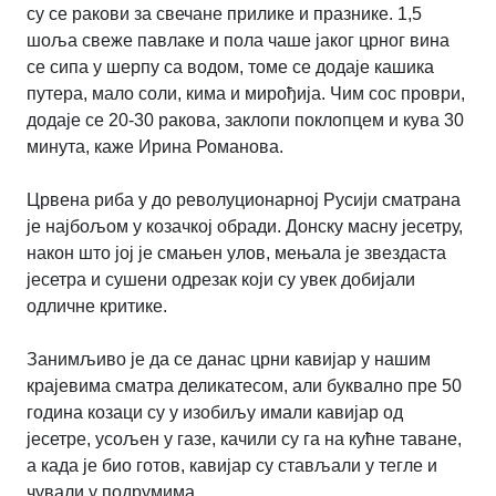
су се ракови за свечане прилике и празнике. 1,5
шоља свеже павлаке и пола чаше јаког црног вина
се сипа у шерпу са водом, томе се додаје кашика
путера, мало соли, кима и мирођија. Чим сос проври,
додаје се 20-30 ракова, заклопи поклопцем и кува 30
минута, каже Ирина Романова.
Црвена риба у до револуционарној Русији сматрана
је најбољом у козачкој обради. Донску масну јесетру,
након што јој је смањен улов, мењала је звездаста
јесетра и сушени одрезак који су увек добијали
одличне критике.
Занимљиво је да се данас црни кавијар у нашим
крајевима сматра деликатесом, али буквално пре 50
година козаци су у изобиљу имали кавијар од
јесетре, усољен у газе, качили су га на кућне таване,
а када је био готов, кавијар су стављали у тегле и
чували у подрумима.