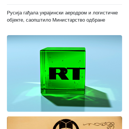
Русија гађала украјински аеродром и логистичке
објекте, саопштило Министарство одбране