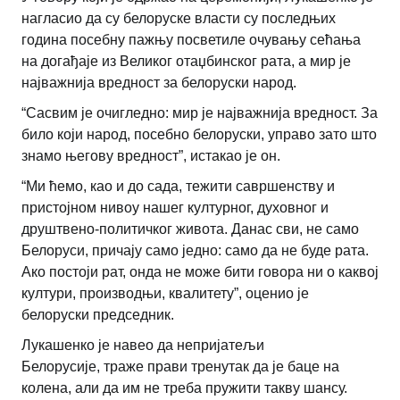
нагласио да су белоруске власти су последњих
година посебну пажњу посветиле очувању сећања
на догађаје из Великог отаџбинског рата, а мир је
најважнија вредност за белоруски народ.
“Сасвим је очигледно: мир је најважнија вредност. За
било који народ, посебно белоруски, управо зато што
знамо његову вредност”, истакао је он.
“Ми ћемо, као и до сада, тежити савршенству и
пристојном нивоу нашег културног, духовног и
друштвено-политичког живота. Данас сви, не само
Белоруси, причају само једно: само да не буде рата.
Ако постоји рат, онда не може бити говора ни о каквој
култури, производњи, квалитету”, оценио је
белоруски председник.
Лукашенко је навео да непријатељи
Белорусије, траже прави тренутак да је баце на
колена, али да им не треба пружити такву шансу.