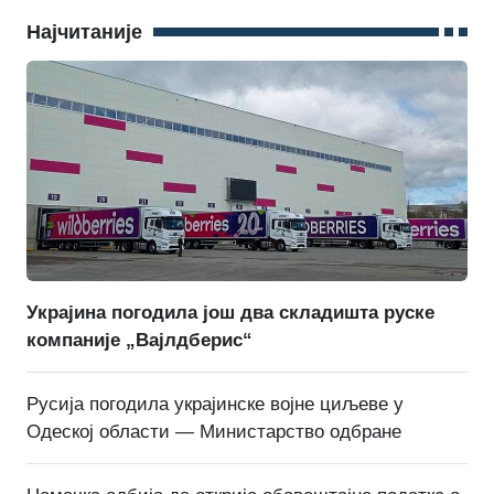
Најчитаније
Украјина погодила још два складишта руске
компаније „Вајлдберис“
Русија погодила украјинске војне циљеве у
Одеској области — Министарство одбране