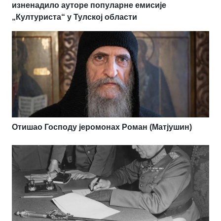
изненадило ауторе популарне емисије
„Културиста“ у Тулској области
Отишао Господу јеромонах Роман (Матјушин)