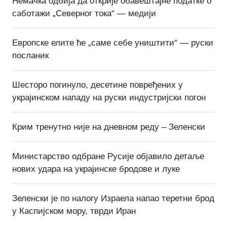
Немачка одбија да открије обавештајне податке о
саботажи „Северног тока“ — медији
Европске елите ће „саме себе уништити“ — руски
посланик
Шесторо погинуло, десетине повређених у
украјинском нападу на руски индустријски погон
Крим тренутно није на дневном реду – Зеленски
Министарство одбране Русије објавило детаље
нових удара на украјинске бродове и луке
Зеленски је по налогу Израела напао теретни брод
у Каспијском мору, тврди Иран