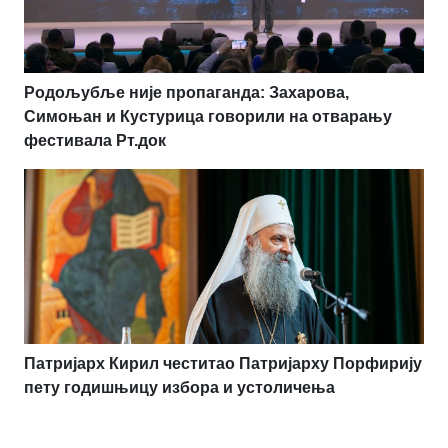
Родољубље није пропаганда: Захарова,
Симоњан и Кустурица говорили на отварању
фестивала Рт.док
Патријарх Кирил честитао Патријарху Порфирију
пету годишњицу избора и устоличења