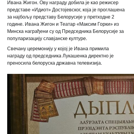
Ивана Жигон. Ову награду добила је као режисер
представе «Идиот» Достојевског, која је проглашена
за најбољу представу Белорусије у претходне 2
године. Ивана Жигон и Театар «Максим Горки» из
Минска награђени су од Председника Белорусије за
популаризацију славјанске културе.
Свечану церемонију у којој је Ивана примила
награду од председника Лукашенка директно је
преносила белоруска државна телевизија.