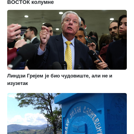
ВОСТОК колумне
Линдзи Грејем је био чудовиште, али не и
изузетак