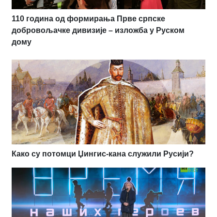
110 година од формирања Прве српске
добровољачке дивизије – изложба у Руском
дому
Како су потомци Џингис-кана служили Русији?