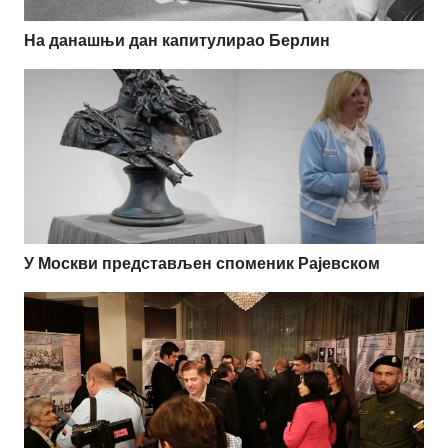
На данашњи дан капитулирао Берлин
У Москви представљен споменик Рајевском