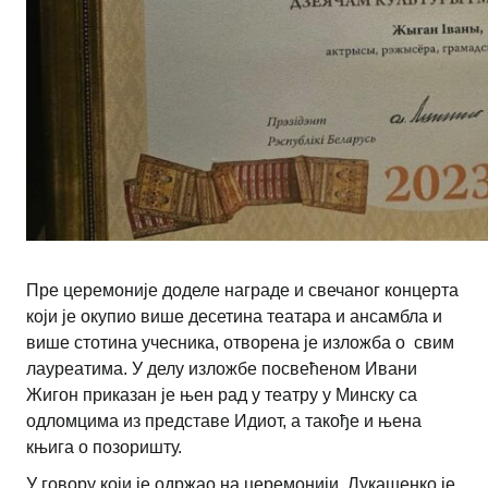
Пре церемоније доделе награде и свечаног концерта
који је окупио више десетина театара и ансамбла и
више стотина учесника, отворена је изложба о свим
лауреатима. У делу изложбе посвећеном Ивани
Жигон приказан је њен рад у театру у Минску са
одломцима из представе Идиот, а такође и њена
књига о позоришту.
У говору који је одржао на церемонији, Лукашенко је