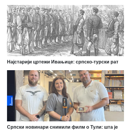
Најстарији цртежи Ивањице: српско-турски рат
Српски новинари снимили филм о Тули: шта је