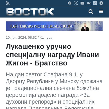
10. јан. 2024, 08:52 /
Култура
Лукашенко уручио
специјалну награду Ивани
Жигон - Братство
На дан светог Стефана 9.1. у
Дворцу Републике у Минску одржана
је традиционална свечана божићна
церемонија доделе награда «За
духовни препород» и специјалних
награда Председника Белорусије.