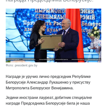
Фото: president.gov.by
Награде је уручио лично председник Републике
Белорусије Александар Лукашенко у присуству
Митрополита Белоруског Венијамина.
Једини инострани лауреат, добитник специјалне
награде Председника Белорусије била је наша