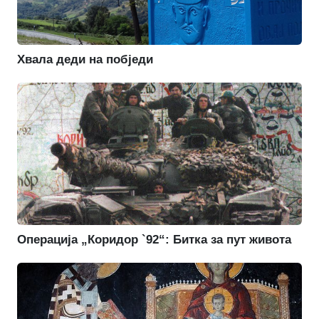
Хвала деди на побједи
Операција „Коридор `92“: Битка за пут живота