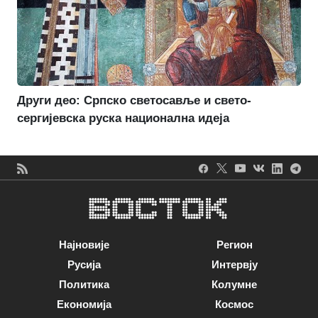
Други део: Српско светосавље и свето-
сергијевска руска национална идеја
Најновије
Регион
Русија
Интервју
Политика
Колумне
Економија
Космос