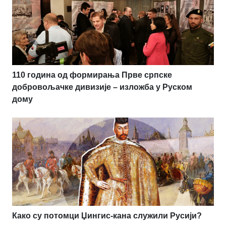
110 година од формирања Прве српске
добровољачке дивизије – изложба у Руском
дому
Како су потомци Џингис-кана служили Русији?