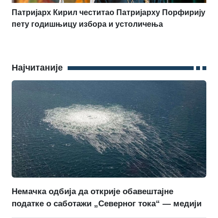
Патријарх Кирил честитао Патријарху Порфирију
пету годишњицу избора и устоличења
Најчитаније
Немачка одбија да открије обавештајне
податке о саботажи „Северног тока“ — медији