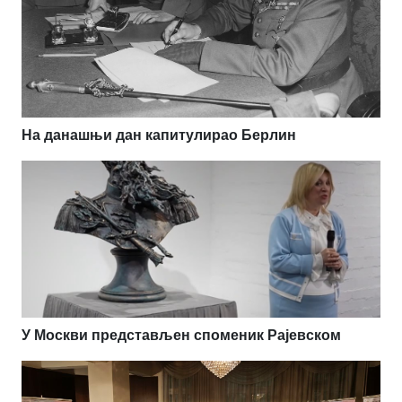
На данашњи дан капитулирао Берлин
У Москви представљен споменик Рајевском