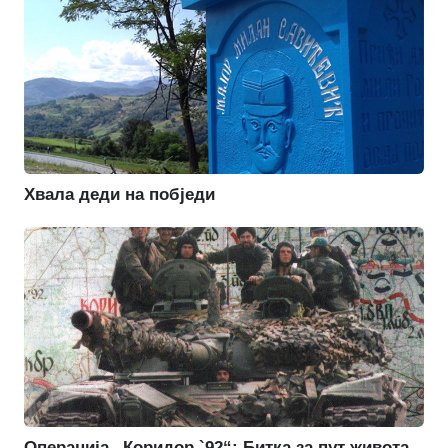
Хвала деди на побједи
Операција „Коридор `92“: Битка за пут живота