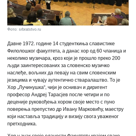
Фото: srbratstvo.ru
Давне 1972. године 14 студенткиња славистике
Филолошког факултета, а данас хор од 60 чланица и
неколико музичара, кроз који је прошло преко 200
људи заинтересованих за словенско музичко
наслеђе, вољних да певају на свим словенским
језицима и чувају аутентично стваралаштво. То је
Хор „Лучинушка“, чији је оснивач и диригент
професор Андреј Тарасјев после четири и по
деценије руковођења хором своје место с пуно
поверења препустио др Ивану Марковићу, маестру
који наставља традицију и визију свога уваженог
претходника.
Хор у знак своје оданости Факултету крајем сваке