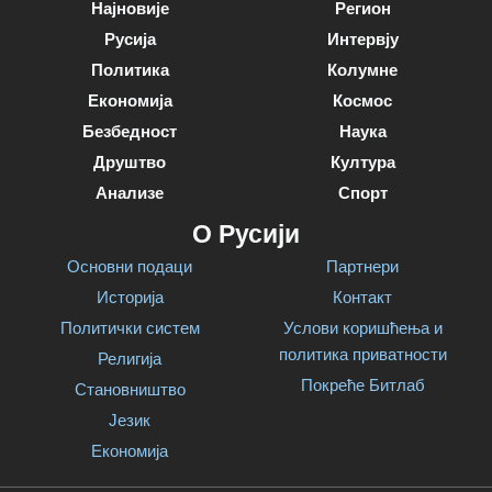
Најновије
Регион
Русија
Интервју
Политика
Колумне
Економија
Космос
Безбедност
Наука
Друштво
Култура
Анализе
Спорт
О Русији
Основни подаци
Партнери
Историја
Контакт
Политички систем
Услови коришћења и
политика приватности
Религија
Покреће Битлаб
Становништво
Језик
Економија