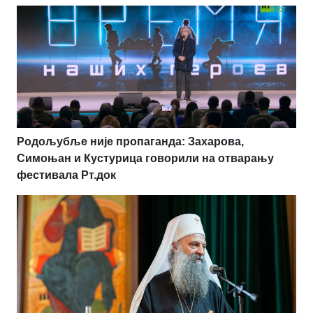
Родољубље није пропаганда: Захарова,
Симоњан и Кустурица говорили на отварању
фестивала Рт.док