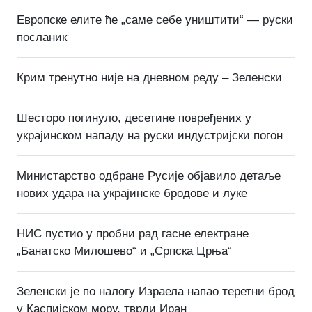
Европске елите ће „саме себе уништити“ — руски
посланик
Крим тренутно није на дневном реду – Зеленски
Шесторо погинуло, десетине повређених у
украјинском нападу на руски индустријски погон
Министарство одбране Русије објавило детаље
нових удара на украјинске бродове и луке
НИС пустио у пробни рад гасне електране
„Банатско Милошево“ и „Српска Црња“
Зеленски је по налогу Израела напао теретни брод
у Каспијском мору, тврди Иран