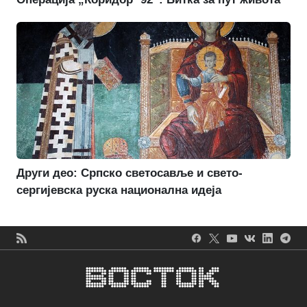
Други део: Српско светосавље и свето-
сергијевска руска национална идеја