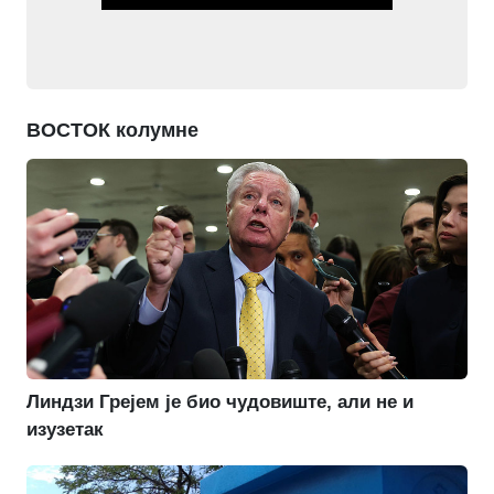
ВОСТОК колумне
Линдзи Грејем је био чудовиште, али не и
изузетак