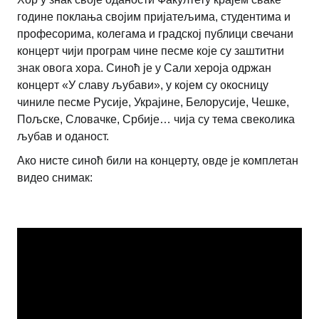
године поклања својим пријатељима, студентима и
професорима, колегама и градској публици свечани
концерт чији програм чине песме које су заштитни
знак овога хора. Синоћ је у Сали хероја одржан
концерт «У славу љубави», у којем су окосницу
чиниле песме Русије, Украјине, Белорусије, Чешке,
Пољске, Словачке, Србије… чија су тема свеколика
љубав и оданост.
Ако нисте синоћ били на концерту, овде је комплетан
видео снимак: