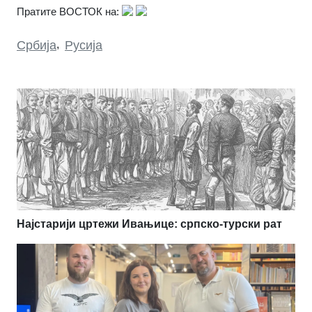
Пратите ВОСТОК на:
Србија
,
Русија
Најстарији цртежи Ивањице: српско-турски рат