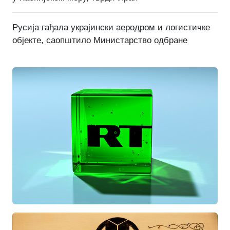
Русија гађала украјински аеродром и логистичке
објекте, саопштило Министарство одбране