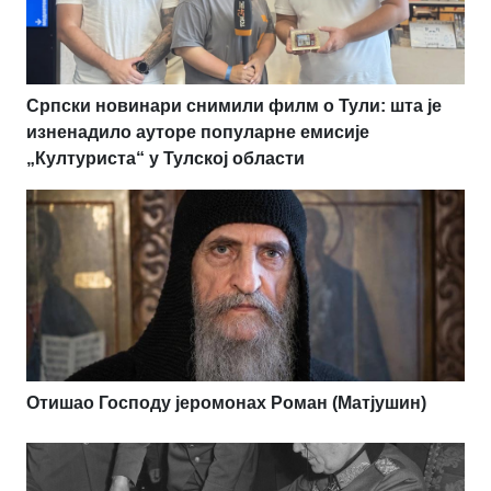
Српски новинари снимили филм о Тули: шта је
изненадило ауторе популарне емисије
„Културиста“ у Тулској области
Отишао Господу јеромонах Роман (Матјушин)