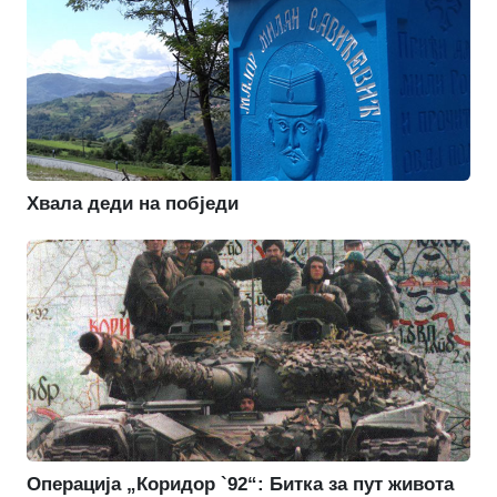
Хвала деди на побједи
Операција „Коридор `92“: Битка за пут живота