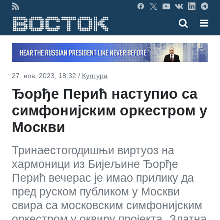
27. нов. 2023, 18:32 /
Култура
Ђорђе Перић наступио са
симфонијским оркестром у
Москви
Тринаестогодишњи виртуоз на
хармоници из Бијељине Ђорђе
Перић вечерас је имао прилику да
пред руском публиком у Москви
свира са московским симфонијским
оркестром у оквиру пројекта „Златна