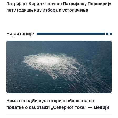
Патријарх Кирил честитао Патријарху Порфирију
пету годишњицу избора и устоличења
Најчитаније
Немачка одбија да открије обавештајне
податке о саботажи „Северног тока“ — медији