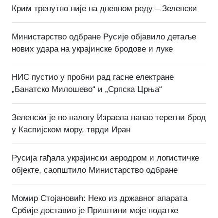
Крим тренутно није на дневном реду – Зеленски
Министарство одбране Русије објавило детаље
нових удара на украјинске бродове и луке
НИС пустио у пробни рад гасне електране
„Банатско Милошево“ и „Српска Црња“
Зеленски је по налогу Израела напао теретни брод
у Каспијском мору, тврди Иран
Русија гађала украјински аеродром и логистичке
објекте, саопштило Министарство одбране
Момир Стојановић: Неко из државног апарата
Србије доставио је Приштини моје податке