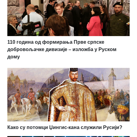
110 година од формирања Прве српске
добровољачке дивизије – изложба у Руском
дому
Како су потомци Џингис-кана служили Русији?