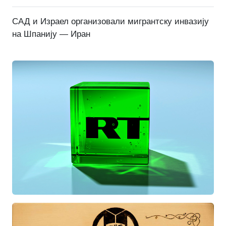
САД и Израел организовали мигрантску инвазију
на Шпанију — Иран