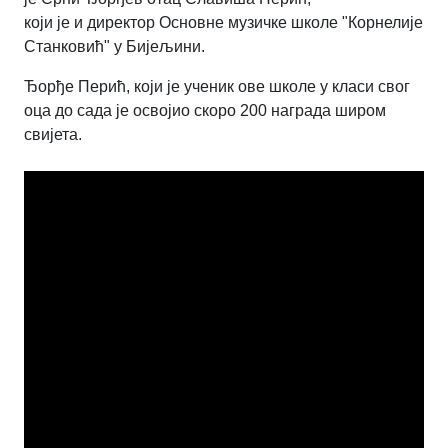
који је и директор Основне музичке школе "Корнелије
Станковић" у Бијељини.
Ђорђе Перић, који је ученик ове школе у класи свог
оца до сада је освојио скоро 200 награда широм
свијета.