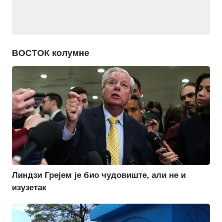
ВОСТОК колумне
Линдзи Грејем је био чудовиште, али не и
изузетак