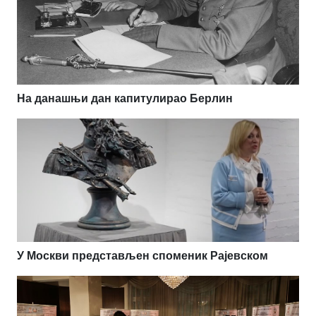
На данашњи дан капитулирао Берлин
У Москви представљен споменик Рајевском