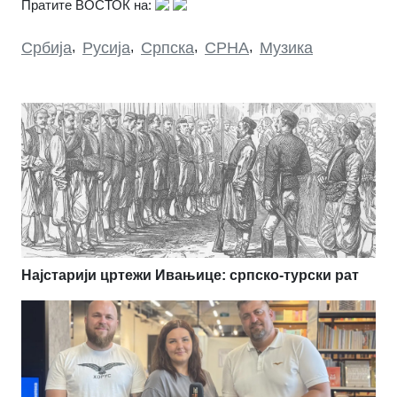
Пратите ВОСТОК на:
Србија
,
Русија
,
Српска
,
СРНА
,
Музика
Најстарији цртежи Ивањице: српско-турски рат