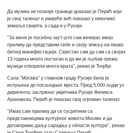
Да музика не познаје границе доказао је Перић који
је свој таленат и умијеће већ показао у неколико
земаља свијета, а сада и у Русији.
"За мене је посебна част што сам вечерас имао
прилику да представим себе и своју земљу на овако
битној манифестацији. Свјестан сам да сам са својих
13 година много постигао и да ми је љубав према
музици отворила многа врата", рекао је Ђорђе.
Сала "Москва" у главном граду Русије била је
испуњена до посљедњег мјеста. Пред 5.000 људи уз
диригента, заслужног умјетника Русије Феликса
Арановска, Перић је показао свој огроман таленат.
"Имао сам прилику да се сусретнем са
представницима културног живота Москве и да
договоримо даљу сарадњу у области културе", рекао
је Срни Ђорђев отац Славиша Перић,