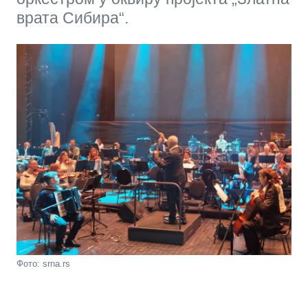
врата Сибира“.
Фото: srna.rs