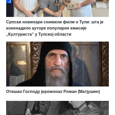
Српски новинари снимили филм о Тули: шта је
изненадило ауторе популарне емисије
„Културиста“ у Тулској области
Отишао Господу јеромонах Роман (Матјушин)