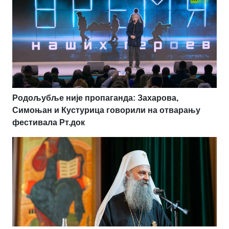
Родољубље није пропаганда: Захарова,
Симоњан и Кустурица говорили на отварању
фестивала Рт.док