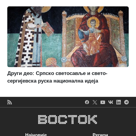
Други део: Српско светосавље и свето-
сергијевска руска национална идеја
Најновије
Регион