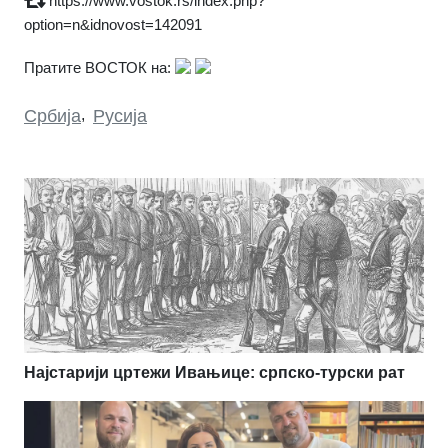
https://www.vostok.rs/index.php?
option=n&idnovost=142091
Пратите ВОСТОК на:
Србија
,
Русија
Најстарији цртежи Ивањице: српско-турски рат