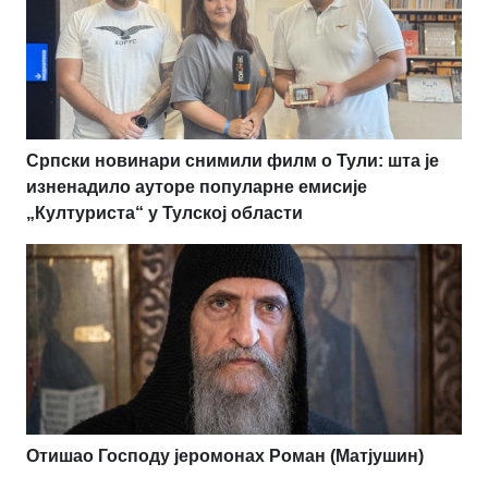
Српски новинари снимили филм о Тули: шта је
изненадило ауторе популарне емисије
„Културиста“ у Тулској области
Отишао Господу јеромонах Роман (Матјушин)