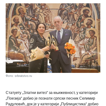
Фото: srbratstvo.ru
Статуету „Златни витез“ за књижевност, у категорији
„Поезија“ добио је познати српски песник Селимир
Радуловић, док је у категорији „Публицистика“ добио