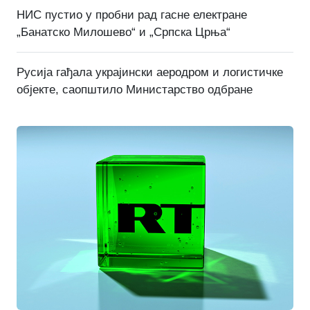
НИС пустио у пробни рад гасне електране
„Банатско Милошево“ и „Српска Црња“
Русија гађала украјински аеродром и логистичке
објекте, саопштило Министарство одбране