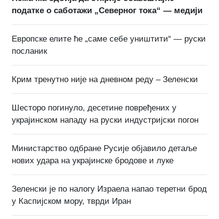
податке о саботажи „Северног тока“ — медији
Европске елите ће „саме себе уништити“ — руски
посланик
Крим тренутно није на дневном реду – Зеленски
Шесторо погинуло, десетине повређених у
украјинском нападу на руски индустријски погон
Министарство одбране Русије објавило детаље
нових удара на украјинске бродове и луке
Зеленски је по налогу Израела напао теретни брод
у Каспијском мору, тврди Иран