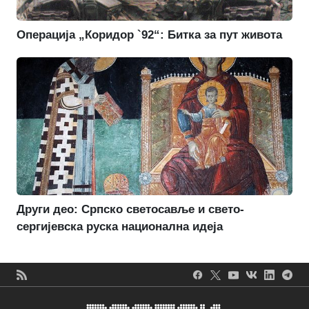
Операција „Коридор `92“: Битка за пут живота
Други део: Српско светосавље и свето-
сергијевска руска национална идеја