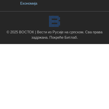
Економија
© 2025 ВОСТОК | Вести из Русије на српском. Сва права
задржана.
Покреће Битлаб
.