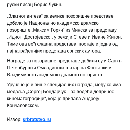
руски писац Борис Лукин.
„Златног витеза“ за велике позоришне представе
добило је Национално академско драмско
позориште „Максим Горки“ из Минска за представу
„Идиот“ Достојевског, у режији Стеве и Иване Жигон.
Тиме ова већ славна представа, постаје и једна од
најнаграђенијих представа српских аутора.
Награде за позоришне представе добили су и Санкт-
Петербуршки Омладински театар на Фонтанки и
Владимирско академско драмско позориште.
Уручено је и више специјалних награда, међу којима
медаља „Сергеј Бондарчук – за водећи допринос
кинематографији“, која је припала Андреју
Кончаловском.
Извор:
srbratstvo.ru