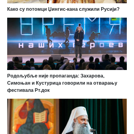
Како су потомци Џингис-кана служили Русији?
Родољубље није пропаганда: Захарова,
Симоњан и Кустурица говорили на отварању
фестивала Рт.док