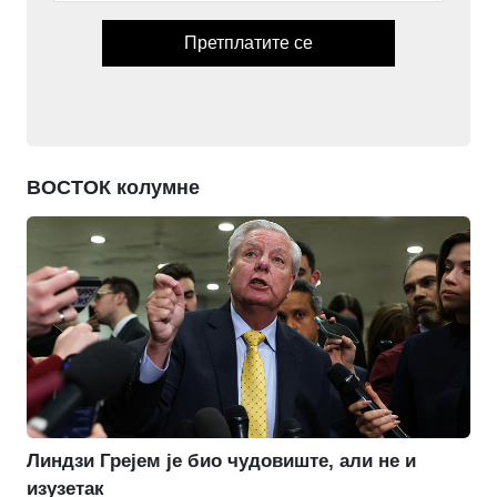
Претплатите се
ВОСТОК колумне
Линдзи Грејем је био чудовиште, али не и
изузетак