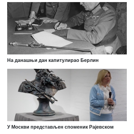
На данашњи дан капитулирао Берлин
У Москви представљен споменик Рајевском