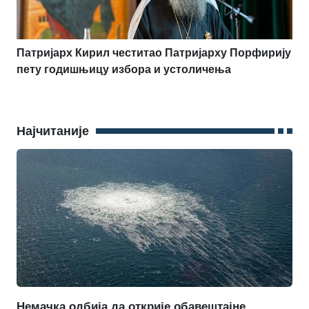
Патријарх Кирил честитао Патријарху Порфирију
пету годишњицу избора и устоличења
Најчитаније
Немачка одбија да открије обавештајне