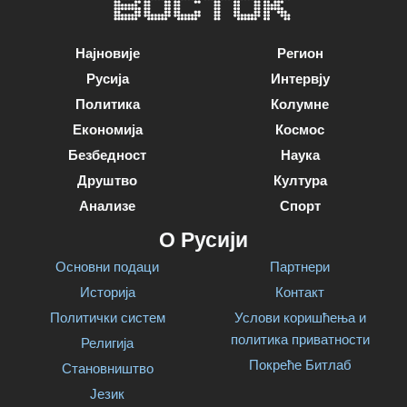
Најновије
Регион
Русија
Интервју
Политика
Колумне
Економија
Космос
Безбедност
Наука
Друштво
Култура
Анализе
Спорт
О Русији
Основни подаци
Партнери
Историја
Контакт
Политички систем
Услови коришћења и
политика приватности
Религија
Покреће Битлаб
Становништво
Језик