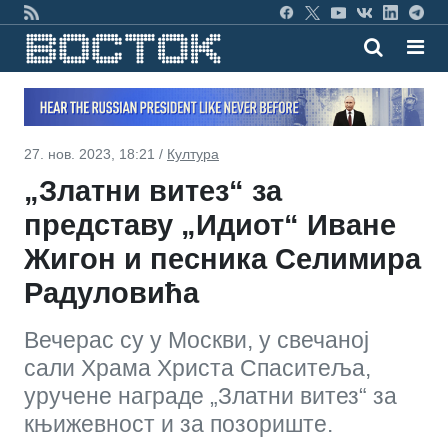
27. нов. 2023, 18:21 /
Култура
„Златни витез“ за
представу „Идиот“ Иване
Жигон и песника Селимира
Радуловића
Вечерас су у Москви, у свечаној
сали Храма Христа Спаситеља,
уручене награде „Златни витез“ за
књижевност и за позориште.