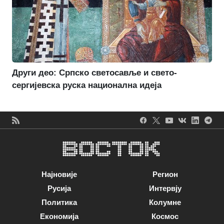
Други део: Српско светосавље и свето-
сергијевска руска национална идеја
Најновије
Регион
Русија
Интервју
Политика
Колумне
Економија
Космос