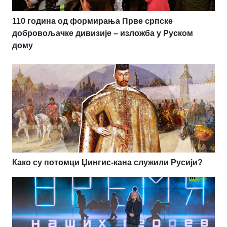
110 година од формирања Прве српске
добровољачке дивизије – изложба у Руском
дому
Како су потомци Џингис-кана служили Русији?