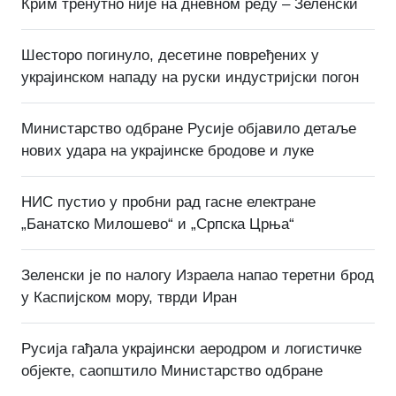
Крим тренутно није на дневном реду – Зеленски
Шесторо погинуло, десетине повређених у
украјинском нападу на руски индустријски погон
Министарство одбране Русије објавило детаље
нових удара на украјинске бродове и луке
НИС пустио у пробни рад гасне електране
„Банатско Милошево“ и „Српска Црња“
Зеленски је по налогу Израела напао теретни брод
у Каспијском мору, тврди Иран
Русија гађала украјински аеродром и логистичке
објекте, саопштило Министарство одбране