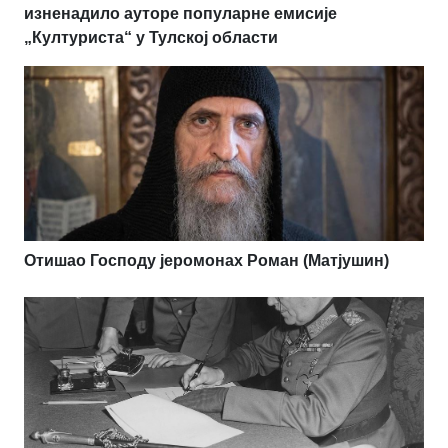
изненадило ауторе популарне емисије
„Културиста“ у Тулској области
Отишао Господу јеромонах Роман (Матјушин)