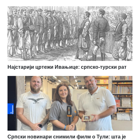
Најстарији цртежи Ивањице: српско-турски рат
Српски новинари снимили филм о Тули: шта је