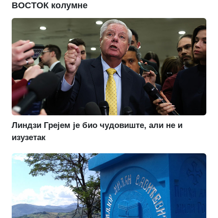
ВОСТОК колумне
Линдзи Грејем је био чудовиште, али не и
изузетак