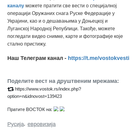
каналу
можете пратити све вести о специјалној
операцији Оружаних снага Руске Федерације у
Украјини, као и о дешавањима у Доњецкој и
Луганској Народној Републици. Такође, можете
погледати видео снимке, карте и фотографије које
стално пристижу.
Наш Телеграм канал -
https://t.me/vostokvesti
Поделите вест на друштвеним мрежама:
https://www.vostok.rs/index.php?
option=n&idnovost=139423
Пратите ВОСТОК на:
Русија
,
евровизија