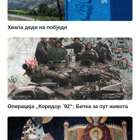
Хвала деди на побједи
Операција „Коридор `92“: Битка за пут живота