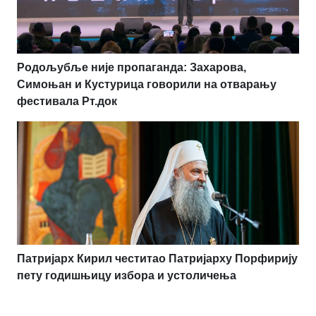
Родољубље није пропаганда: Захарова,
Симоњан и Кустурица говорили на отварању
фестивала Рт.док
Патријарх Кирил честитао Патријарху Порфирију
пету годишњицу избора и устоличења