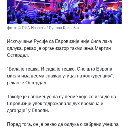
фото: © РИА Новости / Руслан Кривобок
Искључење Русије са Евровизије није била лака
одлука, рекао је организатор такмичења Мартин
Остердал.
"Била је тешка. И сада је тешко. Оно што Европа
мисли има веома снажан утицај на конкуренцију“,
рекао је Остердал.
Такође је напоменуо да су песме које се изводе на
Евровизији увек "одражавале дух времена и
догађаје" у Европи.
Поред тога, он је рекао да одлука о забрани учешћа