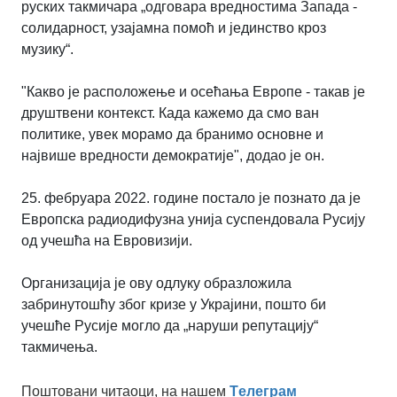
руских такмичара „одговара вредностима Запада -
солидарност, узајамна помоћ и јединство кроз
музику“.
"Какво је расположење и осећања Европе - такав је
друштвени контекст. Када кажемо да смо ван
политике, увек морамо да бранимо основне и
највише вредности демократије", додао је он.
25. фебруара 2022. године постало је познато да је
Европска радиодифузна унија суспендовала Русију
од учешћа на Евровизији.
Организација је ову одлуку образложила
забринутошћу због кризе у Украјини, пошто би
учешће Русије могло да „наруши репутацију“
такмичења.
Поштовани читаоци, на нашем
Tелеграм