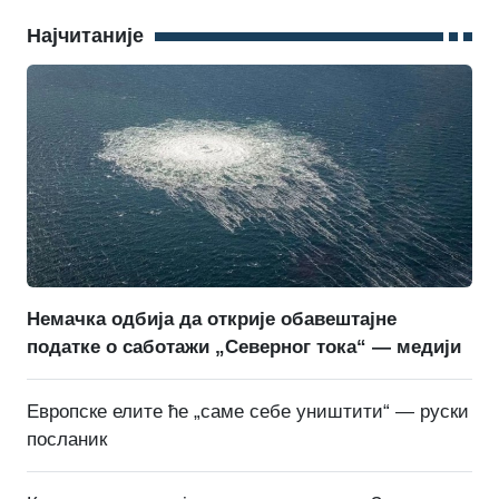
Најчитаније
Немачка одбија да открије обавештајне
податке о саботажи „Северног тока“ — медији
Европске елите ће „саме себе уништити“ — руски
посланик