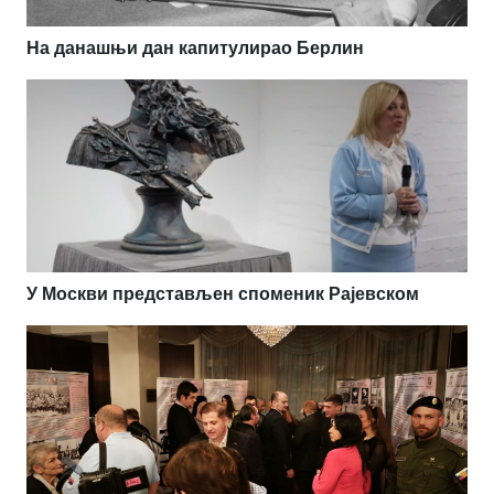
На данашњи дан капитулирао Берлин
У Москви представљен споменик Рајевском