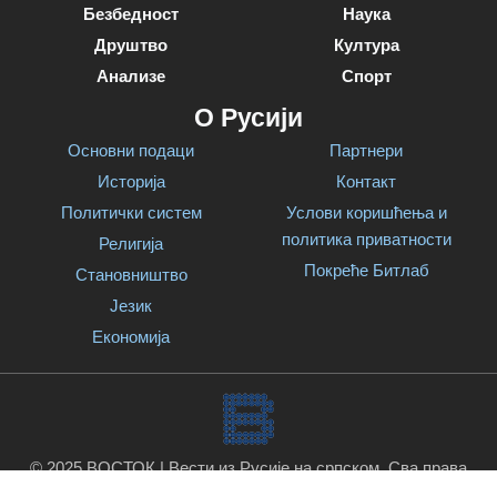
Безбедност
Наука
Друштво
Култура
Анализе
Спорт
О Русији
Основни подаци
Партнери
Историја
Контакт
Политички систем
Услови коришћења и
политика приватности
Религија
Покреће Битлаб
Становништво
Језик
Економија
© 2025 ВОСТОК | Вести из Русије на српском. Сва права
задржана.
Покреће Битлаб
.