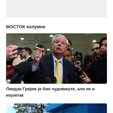
ВОСТОК колумне
Линдзи Грејем је био чудовиште, али не и
изузетак