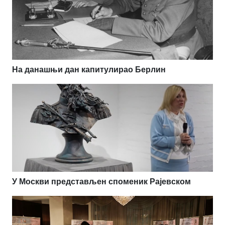
На данашњи дан капитулирао Берлин
У Москви представљен споменик Рајевском