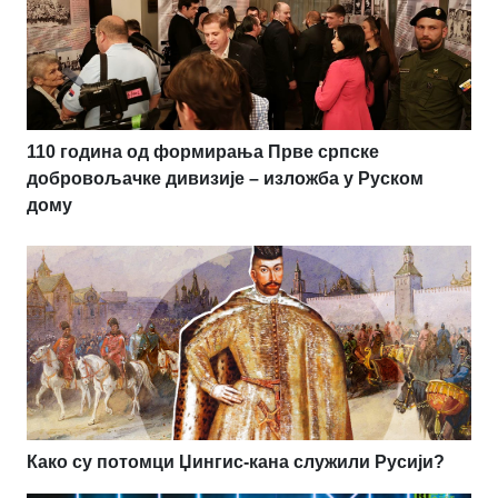
110 година од формирања Прве српске
добровољачке дивизије – изложба у Руском
дому
Како су потомци Џингис-кана служили Русији?