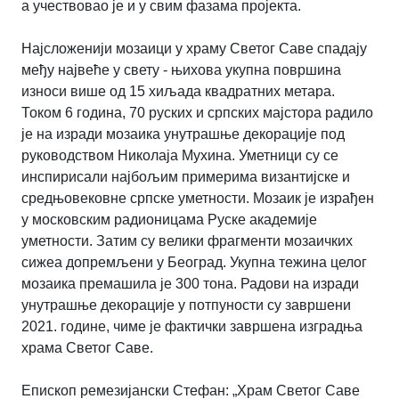
а учествовао је и у свим фазама пројекта.
Најсложенији мозаици у храму Светог Саве спадају
међу највеће у свету - њихова укупна површина
износи више од 15 хиљада квадратних метара.
Током 6 година, 70 руских и српских мајстора радило
је на изради мозаика унутрашње декорације под
руководством Николаја Мухина. Уметници су се
инспирисали наjбољим примерима византиjске и
средњовековне српске уметности. Мозаик je израђен
у московским радионицама Руске академије
уметности. Затим су велики фрагменти мозаичких
сижеа допремљени у Београд. Укупна тежина целог
мозаика премашила је 300 тона. Радови на изради
унутрашње декорације у потпуности су завршени
2021. године, чиме је фактички завршена изградња
храма Светог Саве.
Епископ ремезијански Стефан: „Храм Светог Саве