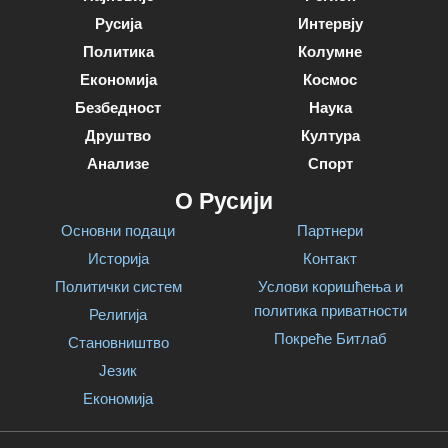
Русија
Интервју
Политика
Колумне
Економија
Космос
Безбедност
Наука
Друштво
Култура
Анализе
Спорт
О Русији
Основни подаци
Партнери
Историја
Контакт
Политички систем
Услови коришћења и
политика приватности
Религија
Покреће Битлаб
Становништво
Језик
Економија