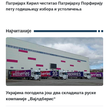
Патријарх Кирил честитао Патријарху Порфирију
пету годишњицу избора и устоличења
Најчитаније
Украјина погодила још два складишта руске
компаније „Вајлдберис“