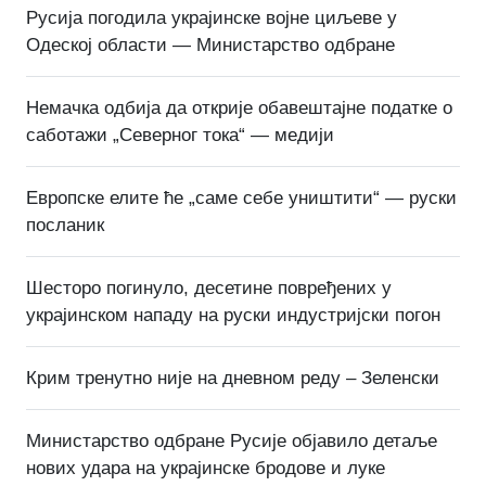
Русија погодила украјинске војне циљеве у
Одеској области — Министарство одбране
Немачка одбија да открије обавештајне податке о
саботажи „Северног тока“ — медији
Европске елите ће „саме себе уништити“ — руски
посланик
Шесторо погинуло, десетине повређених у
украјинском нападу на руски индустријски погон
Крим тренутно није на дневном реду – Зеленски
Министарство одбране Русије објавило детаље
нових удара на украјинске бродове и луке