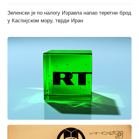
Зеленски је по налогу Израела напао теретни брод
у Каспијском мору, тврди Иран