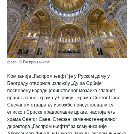
фото: © Гаспром њефт
Kомпанија „Гаспром њефт“ је у Руском дому у
Београду отворила изложбу „Душа Србије“
посвећену изради јединственог мозаика главног
православног храма у Србији - храма Светог Саве.
Свечаном отварању изложбе присуствовали су
епископ Српске православне цркве, настојатељ
храма Светог Саве, Стефан, заменик генералног
директора „Гаспром њефта“ за комуникације
Александар Дибаљ и Николај Мухин, академик Руске