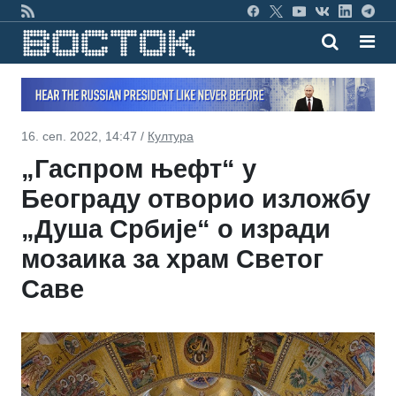
16. сеп. 2022, 14:47 /
Култура
„Гаспром њефт“ у
Београду отворио изложбу
„Душа Србије“ о изради
мозаика за храм Светог
Саве