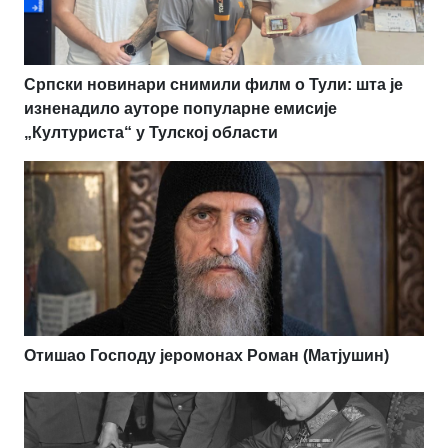
Српски новинари снимили филм о Тули: шта је
изненадило ауторе популарне емисије
„Културиста“ у Тулској области
Отишао Господу јеромонах Роман (Матјушин)