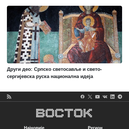
Други део: Српско светосавље и свето-
сергијевска руска национална идеја
Најновије
Регион