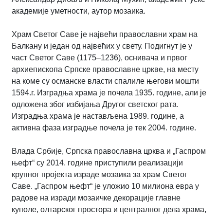
академије уметности, аутор мозаика.
Храм Светог Саве је највећи православни храм на
Балкану и један од највећих у свету. Подигнут је у
част Светог Саве (1175–1236), оснивача и првог
архиепископа Српске православне цркве, на месту
на коме су османске власти спалиле његови мошти
1594.г. Изградња храма је почела 1935. године, али је
одложена због избијања Другог светског рата.
Изградња храма је настављена 1989. године, а
активна фаза изградње почела је тек 2004. године.
Влада Србије, Српска православна црква и „Гаспром
њефт“ су 2014. године приступили реализацији
крупног пројекта израде мозаика за храм Светог
Саве. „Гаспром њефт“ је уложио 10 милиона евра у
радове на изради мозаичке декорације главне
куполе, олтарског простора и централног дела храма,