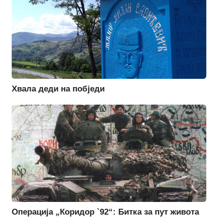
Хвала деди на побједи
Операција „Коридор `92“: Битка за пут живота