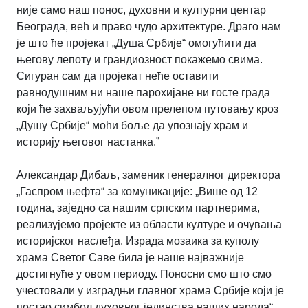
није само наш понос, духовни и културни центар
Београда, већ и право чудо архитектуре. Драго нам
је што ће пројекат „Душа Србије“ омогућити да
његову лепоту и грандиозност покажемо свима.
Сигуран сам да пројекат неће оставити
равнодушним ни наше парохијане ни госте града
који ће захваљујући овом прелепом путовању кроз
„Душу Србије“ моћи боље да упознају храм и
историју његовог настанка.”
Александар Дибаљ, заменик генералног директора
„Гаспром њефта“ за комуникације: „Више од 12
година, заједно са нашим српским партнерима,
реализујемо пројекте из области културе и очувања
историјског наслеђа. Израда мозаика за куполу
храма Светог Саве била је наше најважније
достигнуће у овом периоду. Поносни смо што смо
учестовали у изградњи главног храма Србије који је
постао симбол духовног јединства наших народа“.