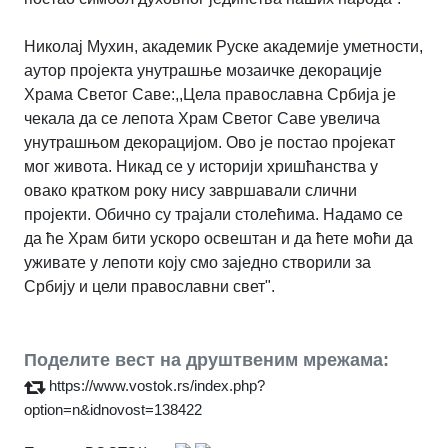
Николај Мухин, академик Руске академије уметности,
аутор пројекта унутрашње мозаичке декорације
Храма Светог Саве:,,Цела православна Србија је
чекала да се лепота Храм Светог Саве увелича
унутрашњом декорацијом. Ово је постао пројекат
мог живота. Никад се у историји хришћанства у
овако кратком року нису завршавали слични
проjекти. Обично су траjали столећима. Надамо се
да ће Храм бити ускоро освештан и да ћете моћи да
уживате у лепоти коjу смо заjедно створили за
Србију и цели православни свет".
Поделите вест на друштвеним мрежама:
https://www.vostok.rs/index.php?
option=n&idnovost=138422