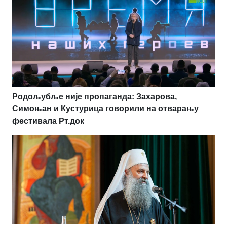
Родољубље није пропаганда: Захарова,
Симоњан и Кустурица говорили на отварању
фестивала Рт.док