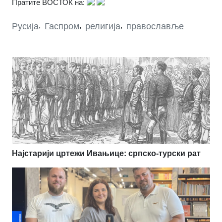
Пратите ВОСТОК на:
Русија
,
Гаспром
,
религија
,
православље
Најстарији цртежи Ивањице: српско-турски рат