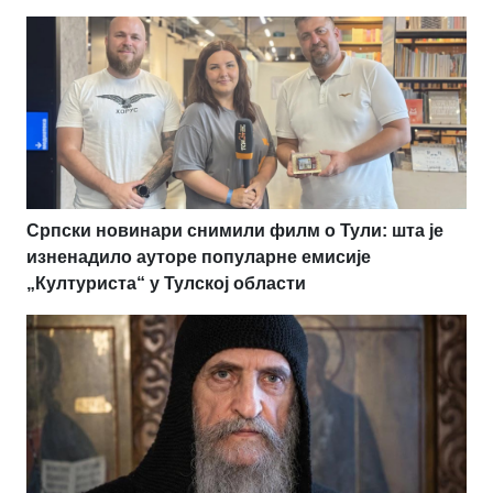
Српски новинари снимили филм о Тули: шта је
изненадило ауторе популарне емисије
„Културиста“ у Тулској области