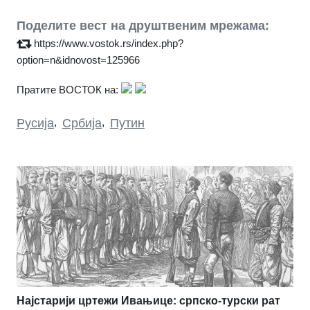
Поделите вест на друштвеним мрежама:
https://www.vostok.rs/index.php?
option=n&idnovost=125966
Пратите ВОСТОК на:
Русија
,
Србија
,
Путин
Најстарији цртежи Ивањице: српско-турски рат