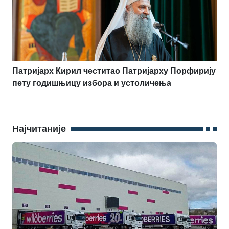
Патријарх Кирил честитао Патријарху Порфирију
пету годишњицу избора и устоличења
Најчитаније