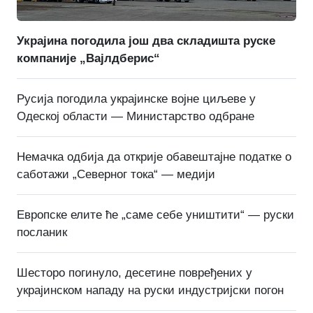
Украјина погодила још два складишта руске
компаније „Вајлдберис“
Русија погодила украјинске војне циљеве у
Одеској области — Министарство одбране
Немачка одбија да открије обавештајне податке о
саботажи „Северног тока“ — медији
Европске елите ће „саме себе уништити“ — руски
посланик
Шесторо погинуло, десетине повређених у
украјинском нападу на руски индустријски погон