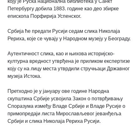
коју је Руска национална библиотека у Санкт
Петербургу добила 1883. године као део збирке
епископа Порфирија Успенског.
Србија ће предати Русији седам слика Николаја
Рериха, које се чувају у Народном музеју у Београду.
Аутентичност слика, као и њихова историјско-
културна вредност утврђена је приликом експертизе
коју су на лицу места утврдили стручњаци Државног
музеја Истока.
Претходно је у јануару ове године Народна
скупштина Србије усвојила Закон о потврђивању
Споразума између Владе Србије и Владе Русије о
примопредаји листа Мирослављевог јеванђеља
Србији и слика Николаја Рериха Русији.