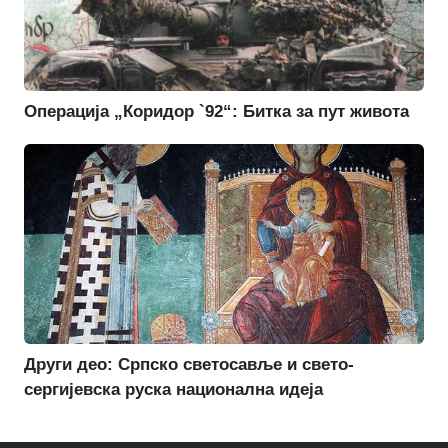
Операција „Коридор `92“: Битка за пут живота
Други део: Српско светосавље и свето-
сергијевска руска национална идеја