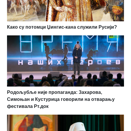
Како су потомци Џингис-кана служили Русији?
Родољубље није пропаганда: Захарова,
Симоњан и Кустурица говорили на отварању
фестивала Рт.док