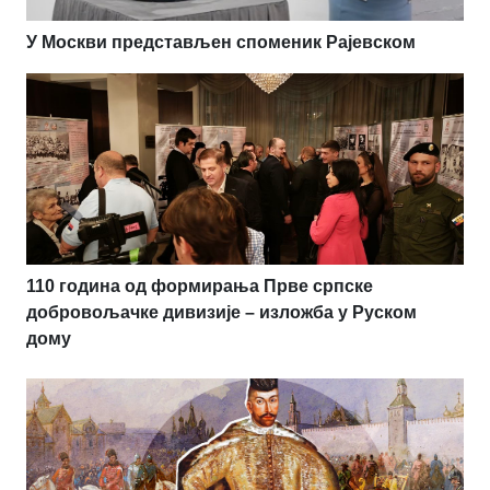
У Москви представљен споменик Рајевском
110 година од формирања Прве српске
добровољачке дивизије – изложба у Руском
дому