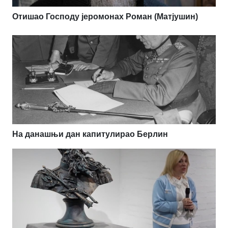
Отишао Господу јеромонах Роман (Матјушин)
На данашњи дан капитулирао Берлин