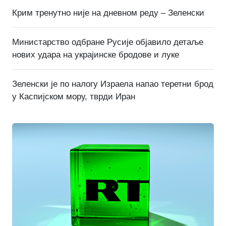
Крим тренутно није на дневном реду – Зеленски
Министарство одбране Русије објавило детаље
нових удара на украјинске бродове и луке
Зеленски је по налогу Израела напао теретни брод
у Каспијском мору, тврди Иран