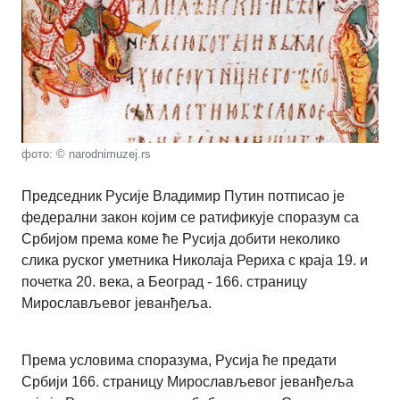
фото: © narodnimuzej.rs
Председник Русије Владимир Путин потписао је
федерални закон којим се ратификује споразум са
Србијом према коме ће Русија добити неколико
слика руског уметника Николаја Рериха с краја 19. и
почетка 20. века, а Београд - 166. страницу
Мирослављевог јеванђеља.
Према условима споразума, Русија ће предати
Србији 166. страницу Мирослављевог јеванђеља