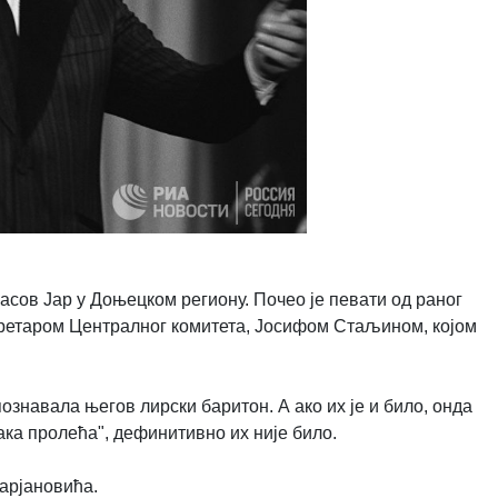
Часов Јар у Доњецком региону. Почео је певати од раног
кретаром Централног комитета, Јосифом Стаљином, којом
познавала његов лирски баритон. А ако их је и било, онда
ка пролећа", дефинитивно их није било.
арјановића.