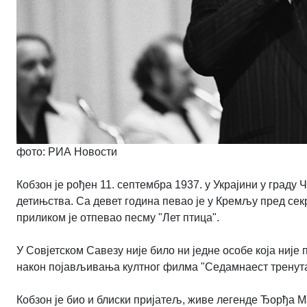
фото: РИА Новости
Кобзон је рођен 11. септембра 1937. у Украјини у граду 
детињства. Са девет година певао је у Кремљу пред се
приликом је отпевао песму "Лет птица".
У Совјетском Савезу није било ни једне особе која није 
након појављивања култног филма "Седамнаест тренута
Кобзон је био и блиски пријатељ, живе легенде Ђорђа М