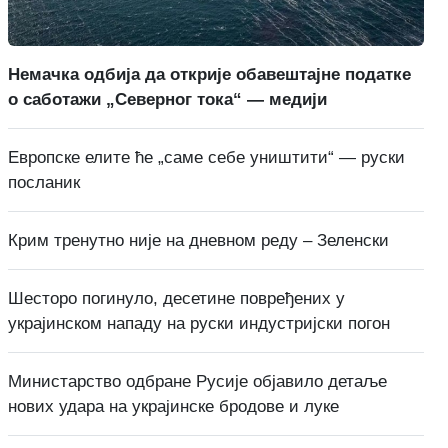
Немачка одбија да открије обавештајне податке
о саботажи „Северног тока“ — медији
Европске елите ће „саме себе уништити“ — руски
посланик
Крим тренутно није на дневном реду – Зеленски
Шесторо погинуло, десетине повређених у
украјинском нападу на руски индустријски погон
Министарство одбране Русије објавило детаље
нових удара на украјинске бродове и луке