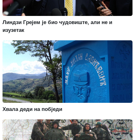
Линдзи Грејем је био чудовиште, али не и
изузетак
Хвала деди на побједи