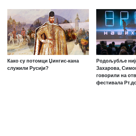
Родољубље није
Како су потомци Џингис-кана
Захарова, Симо
служили Русији?
говорили на от
фестивала Рт.д