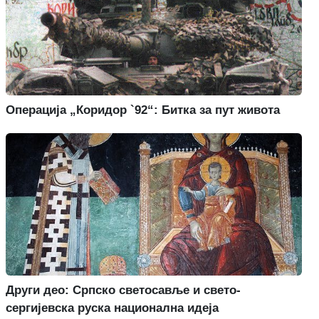
Операција „Коридор `92“: Битка за пут живота
Други део: Српско светосавље и свето-
сергијевска руска национална идеја