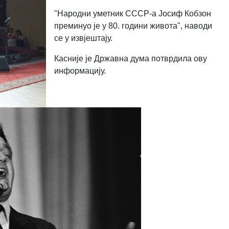
"Народни уметник СССР-а Јосиф Кобзон
преминуо је у 80. години живота", наводи
се у извјештају.
Касније је Државна дума потврдила ову
информацију.