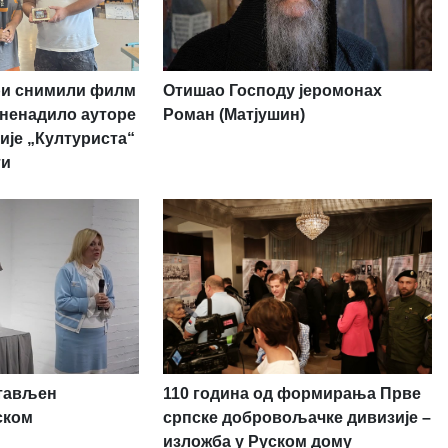
ри снимили филм
Отишао Господу јеромонах
изненадило ауторе
Роман (Матјушин)
ије „Културиста“
ти
стављен
110 година од формирања Прве
ском
српске добровољачке дивизије –
изложба у Руском дому