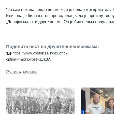
"Ја сам некада певао песме које је певао мој пријатељ 
Ели, она је била његов преводилац када је први пут доп
„Девојко мала“ и друге песме. Он је био веома популаран
Поделите вест на друштвеним мрежама:
https://www.vostok.rs/index.php?
option=n&idnovost=113189
Русија
,
музика