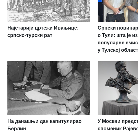
Најстарији цртежи Ивањице:
Српски новина
српско-турски рат
о Тули: шта је 
популарне емис
у Тулској облас
На данашњи дан капитулирао
У Москви пред
Берлин
споменик Рајев