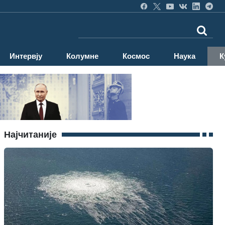
Интервју
Колумне
Космос
Наука
К
Најчитаније