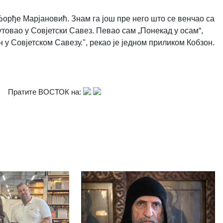
Ђорђе Марјановић. Знам га још пре него што се венчао са
утовао у Совјетски Савез. Певао сам „Понекад у осам“,
 у Совјетском Савезу.", рекао је једном приликом Кобзон.
Пратите ВОСТОК на: