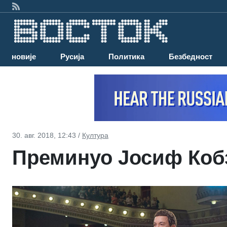
Најновије
Русија
Политика
Безбедност
30. авг. 2018, 12:43 /
Култура
Преминуо Јосиф Коб