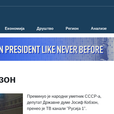
Економија
Друштво
Регион
Анализе
зон
Преминуо је народни уметник СССР-а,
депутат Државне думе Јосиф Кобзон,
пренео је ТВ канали "Русија 1".