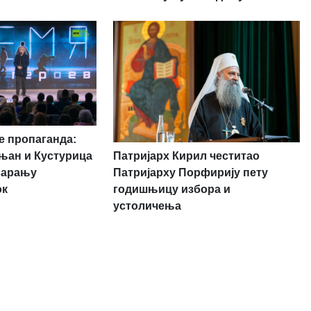
 пропаганда:
Патријарх Кирил честитао
њан и Кустурица
Патријарху Порфирију пету
варању
годишњицу избора и
ок
устоличења