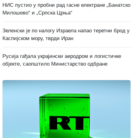
НИС пустио у пробни рад гасне електране „Банатско
Милошево“ и „Српска Црња“
Зеленски је по налогу Израела напао теретни брод у
Каспијском мору, тврди Иран
Русија гађала украјински аеродром и логистичке
објекте, саопштило Министарство одбране