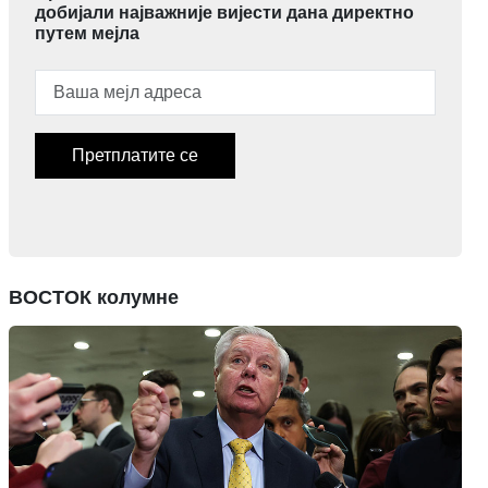
добијали најважније вијести дана директно
путем мејла
Претплатите се
ВОСТОК колумне