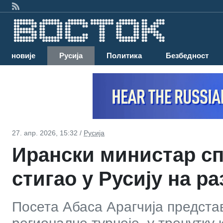
Најновије
Русија
Политика
Безбедност
27. апр. 2026, 15:32 /
Русија
Ирански министар с
стигао у Русију на р
Посета Абаса Арагчија предст