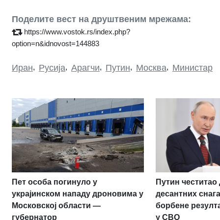
Поделите вест на друштвеним мрежама:
https://www.vostok.rs/index.php?
option=n&idnovost=144883
Иран
,
Русија
,
Арагчи
,
Путин
,
Москва
,
Министар
Пет особа погинуло у
Путин честитао
украјинском нападу дроновима у
десантних снаг
Московској области —
борбене резулт
губернатор
у СВО