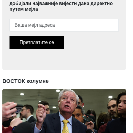
добијали најважније вијести дана директно
путем мејла
Претплатите се
ВОСТОК колумне