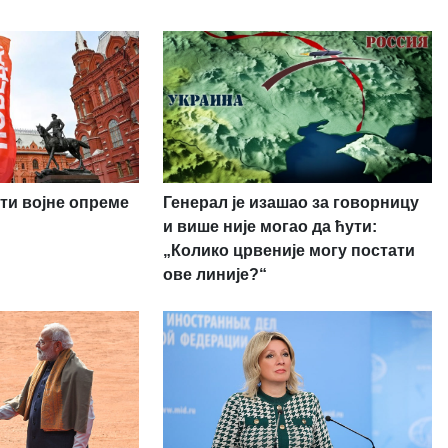
ти војне опреме
Генерал је изашао за говорницу
и више није могао да ћути:
„Колико црвеније могу постати
ове линије?“