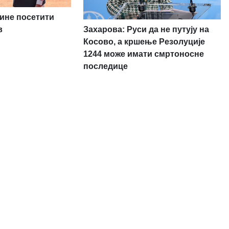
дине посетити
Захарова: Руси да не путују на
в
Косово, а кршење Резолуције
1244 може имати смртоносне
последице