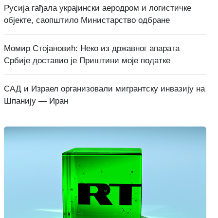
Русија гађала украјински аеродром и логистичке
објекте, саопштило Министарство одбране
Момир Стојановић: Неко из државног апарата
Србије доставио је Приштини моје податке
САД и Израел организовали мигрантску инвазију на
Шпанију — Иран