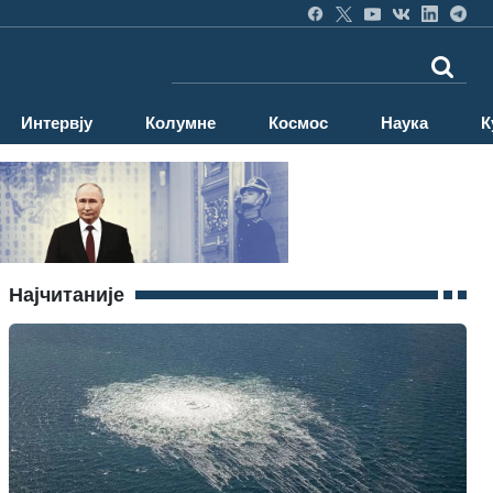
Интервју
Колумне
Космос
Наука
К
Најчитаније