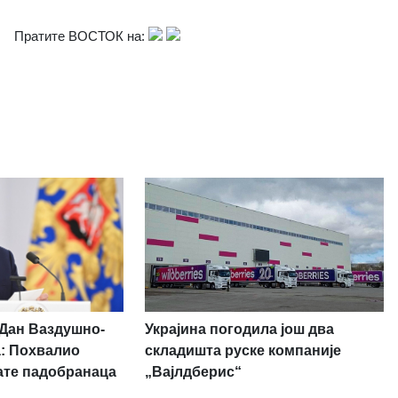
Пратите ВОСТОК на:
Украјина погодила још два
 Дан Ваздушно-
складишта руске компаније
а: Похвалио
„Вајлдберис“
ате падобранаца