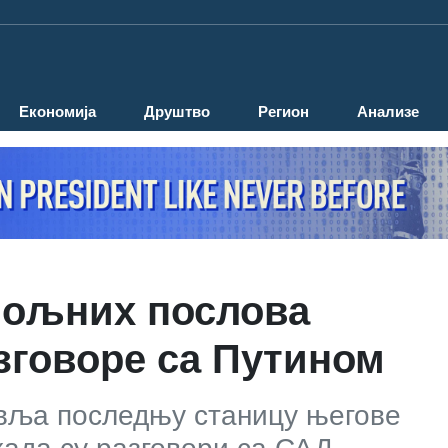
Економија
Друштво
Регион
Анализе
пољних послова
азговоре са Путином
авља последњу станицу његове