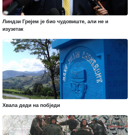
Линдзи Грејем је био чудовиште, али не и
изузетак
Хвала деди на побједи