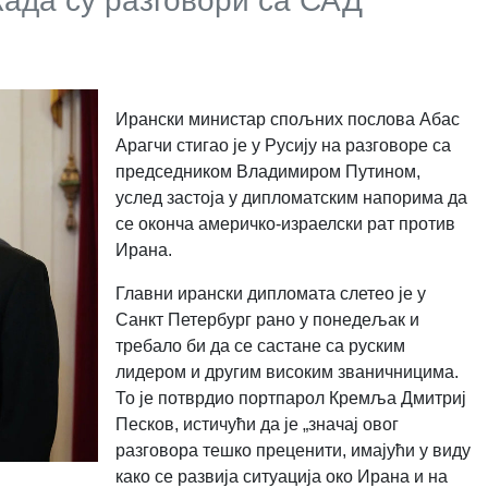
 када су разговори са САД
Ирански министар спољних послова Абас
Арагчи стигао је у Русију на разговоре са
председником Владимиром Путином,
услед застоја у дипломатским напорима да
се оконча америчко-израелски рат против
Ирана.
Главни ирански дипломата слетео је у
Санкт Петербург рано у понедељак и
требало би да се састане са руским
лидером и другим високим званичницима.
То је потврдио портпарол Кремља Дмитриј
Песков, истичући да је „значај овог
разговора тешко преценити, имајући у виду
како се развија ситуација око Ирана и на