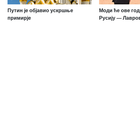
Путин је објавио ускршње
Моди ће ове го
примирје
Русију — Лавро