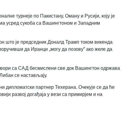
лне турнеје по Пакистану, Оману и Русији, коју је
има усред сукоба са Вашингтоном и Западним
кон што је председник Доналд Трамп током викенда
поручивши да Иранци „могу да позову” ако желе да
говори са САД бесмислени све док Вашингтон одржава
 Либан се настављају.
ни дипломатски партнер Техерана. Очекује се да ће
вији развој догађаја у вези са примирјем и на