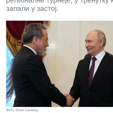
регионалне турнеје, у тренутку
запали у застој.
Фото: Dmitri Lovetsky