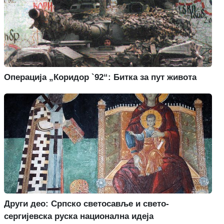
Операција „Коридор `92“: Битка за пут живота
Други део: Српско светосавље и свето-
сергијевска руска национална идеја