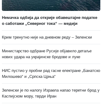
Немачка одбија да открије обавештајне податке
о саботажи „Северног тока“ — медији
Крим тренутно није на дневном реду – Зеленски
Министарство одбране Русије објавило детаље
нових удара на украјинске бродове и луке
НИС пустио у пробни рад гасне електране „Банатско
Милошево“ и „Српска Црња“
Зеленски је по налогу Израела напао теретни брод у
Каспијском мору, тврди Иран