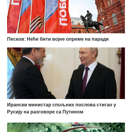
Песков: Неће бити војне опреме на паради
Ирански министар спољних послова стигао у
Русију на разговоре са Путином