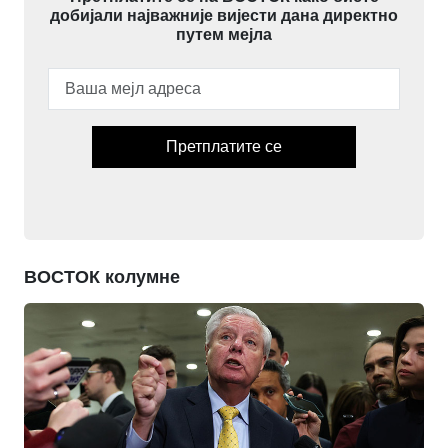
добијали најважније вијести дана директно
путем мејла
Претплатите се
ВОСТОК колумне