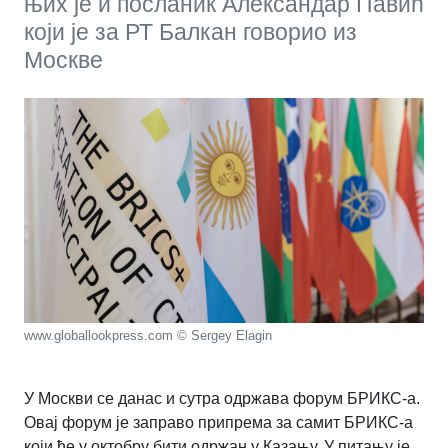
њих је и посланик Александар Павић
који је за РТ Балкан говорио из
Москве
www.globallookpress.com © Sergey Elagin
У Москви се данас и сутра одржава форум БРИКС-а.
Овај форум је заправо припрема за самит БРИКС-а
који ће у октобру бити одржан у Казању. У питању је