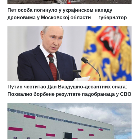
Пет особа погинуло у украјинском нападу
дроновима у Московској области — губернатор
Путин честитао Дан Ваздушно-десантних снага:
Похвалио борбене резултате падобранаца у СВО