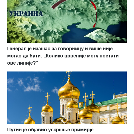
Генерал је изашао за говорницу и више није
могао да ћути: „Колико црвеније могу постати
ове линије?“
Путин је објавио ускршње примирје