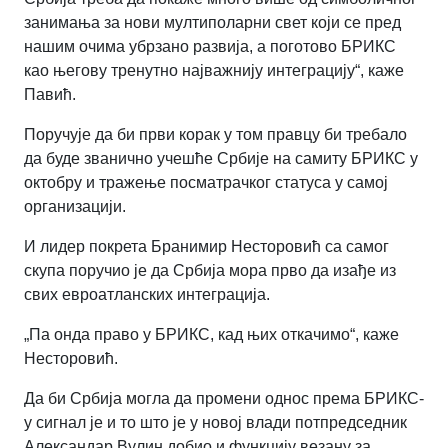
занимања за нови мултиполарни свет који се пред
нашим очима убрзано развија, а поготово БРИКС
као његову тренутно најважнију интеграцију
“
, каже
Павић.
Поручује да би први корак у том правцу би требало
да буде званично учешће Србије на самиту БРИКС у
октобру и тражење посматрачког статуса у самој
организацији.
И лидер покрета Бранимир Несторовић са самог
скупа поручио је да Србија мора прво да изађе из
свих евроатланских интеграција.
„
Па онда право у БРИКС, кад њих откачимо
“
, каже
Несторовић.
Да би Србија могла да промени однос према БРИКС-
у сигнал је и то што је у новој влади потпредседник
Александар Вулин добио и функцију везану за