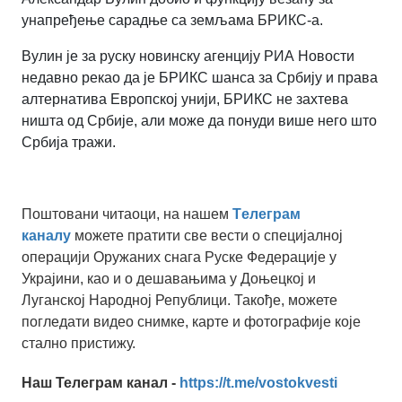
унапређење сарадње са земљама БРИКС-а.
Вулин је за руску новинску агенцију
РИА Новости
недавно рекао да је БРИКС шанса за Србију и права
алтернатива Европској унији, БРИКС не захтева
ништа од Србије, али може да понуди више него што
Србија тражи.
Поштовани читаоци, на нашем
Tелеграм
каналу
можете пратити све вести о специјалној
операцији Оружаних снага Руске Федерације у
Украјини, као и о дешавањима у Доњецкој и
Луганској Народној Републици. Такође, можете
погледати видео снимке, карте и фотографије које
стално пристижу.
Наш Телеграм канал -
https://t.me/vostokvesti