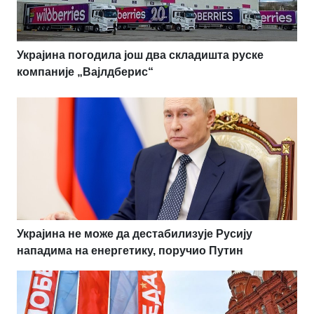
Украјина погодила још два складишта руске
компаније „Вајлдберис“
Украјина не може да дестабилизује Русију
нападима на енергетику, поручио Путин