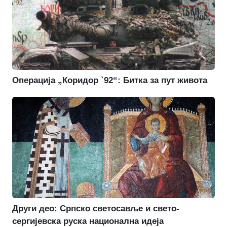
Операција „Коридор `92“: Битка за пут живота
Други део: Српско светосавље и свето-
сергијевска руска национална идеја