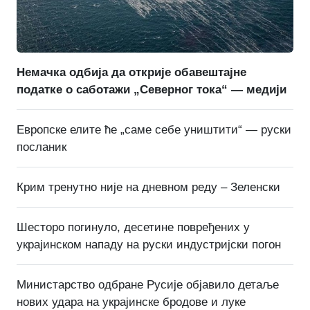
Немачка одбија да открије обавештајне
податке о саботажи „Северног тока“ — медији
Европске елите ће „саме себе уништити“ — руски
посланик
Крим тренутно није на дневном реду – Зеленски
Шесторо погинуло, десетине повређених у
украјинском нападу на руски индустријски погон
Министарство одбране Русије објавило детаље
нових удара на украјинске бродове и луке