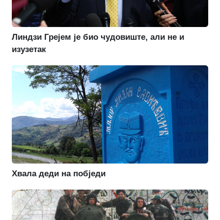
Линдзи Грејем је био чудовиште, али не и
изузетак
Хвала деди на побједи