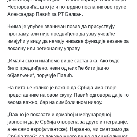
Несторовића, што је и потврдио посланик ове групе
Александар Павић за РТ Балкан.
Њима је упућен званичан позив да присуствују
програму, али није предвиђено да узму учешће
имајући у виду да немају никакве функције везане за
локалну или регионалну управу.
„
Имали смо и имаћемо више састанака. Ако буде
било предвиђено, неки од њих ће бити јавно
објављени
“
, поручује Павић.
На питање колико је важно да Србија има своје
представнике на овом скупу, Павић одговора да је то
веома важно, бар на симболичном нивоу.
„
Важно је показати и домаћој и међународној
јавности да је Србија отворена за друге интеграције,
а не само евро(атлантске). Наравно, ми сматрамо да
Србија треба да покаже много више од симболичног