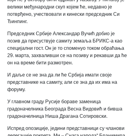
велики међународни скуп којем ће, недавно је
потврђено, учествовати и кинески председник Си
Ђинпинг.
Председник Србије Александар Вучић добио је
позив да присуствује самиту земаља БРИКС-а као
специјални гост. Он је то споменуо током обраћања
29. марта, захваливши се на позиву и рекавши да ће
он на време бити размотрен.
И даље се не зна да ли ће Србија имати своје
представнике на самиту, али се зна да их има на
форуму.
У главном граду Русије бораве заменица
градоначелника Београда Весна Видовић и бивша
градоначелница Ниша Драгана Сотировски.
Испред опозиције, једини представници су чланови
делегације покрета
„
Ми – Снага народа
“
Бранимира