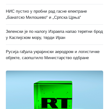
НИС пустио у пробни рад гасне електране
„Банатско Милошево“ и „Српска Црња“
Зеленски је по налогу Израела напао теретни брод
у Каспијском мору, тврди Иран
Русија гађала украјински аеродром и логистичке
објекте, саопштило Министарство одбране