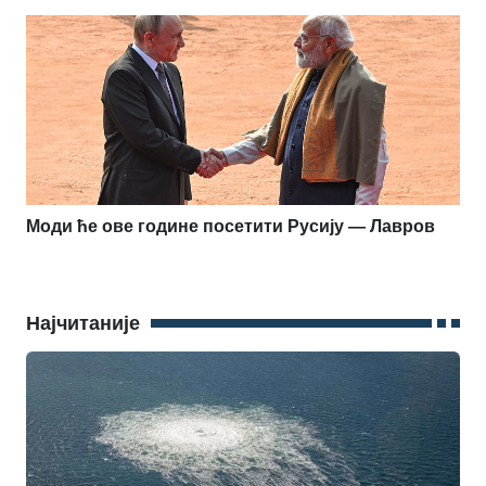
Моди ће ове године посетити Русију — Лавров
Најчитаније