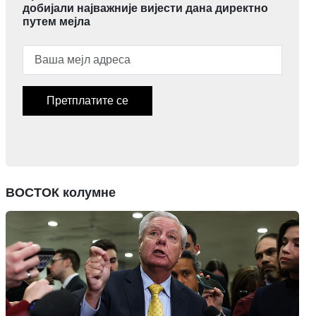
добијали најважније вијести дана директно
путем мејла
Претплатите се
ВОСТОК колумне