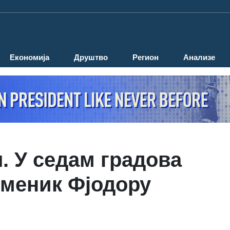
Економија
Друштво
Регион
Анализе
 У седам градова
оменик Фјодору