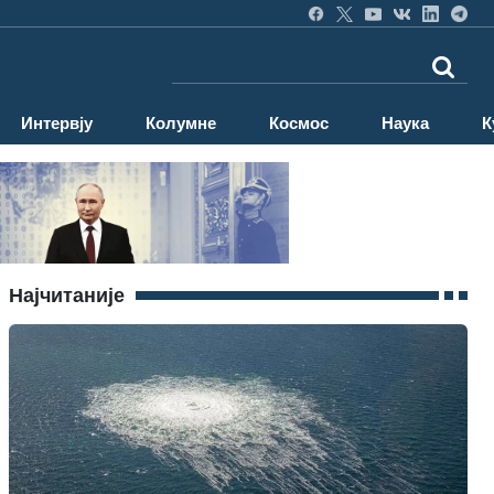
Интервју
Колумне
Космос
Наука
К
Најчитаније