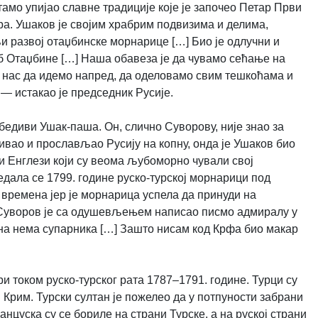
тамо упијао славне традиције које је започео Петар Први
ра. Ушаков је својим храбрим подвизима и делима,
 развој отаџбинске морнарице […] Био је одлучни и
б Отаџбине […] Наша обавеза је да чувамо сећање на
 нас да идемо напред, да оделовамо свим тешкоћама и
» — истакао је председник Русије.
едиви Ушак-паша. Он, слично Суворову, није знао за
иивао и прослављао Русију на копну, онда је Ушаков био
 и Енглези који су веома љубоморно чували свој
едала се 1799. године руско-турској морнарици под
 времена јер је морнарица успела да принуди на
 Суворов је са одушевљењем написао писмо адмиралу у
, она нема супарника […] Зашто нисам код Крфа био макар
ри током руско-турског рата 1787–1791. године. Турци су
 Крим. Турски султан је пожелео да у потпуности забрани
нцуска су се бориле на страни Турске, а на руској страни