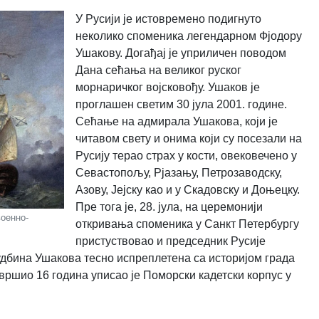
У Русији је истовремено подигнуто
неколико споменика легендарном Фјодору
Ушакову. Догађај је уприличен поводом
Дана сећања на великог руског
морнаричког војсковођу. Ушаков је
проглашен светим 30 јула 2001. године.
Сећање на адмирала Ушакова, који је
читавом свету и онима који су посезали на
Русију терао страх у кости, овековечено у
Севастопољу, Рјазању, Петрозаводску,
Азову, Јејску као и у Скадовску и Доњецку.
Пре тога је, 28. јула, на церемонији
оенно-
откривања споменика у Санкт Петербургу
пристуствовао и председник Русије
судбина Ушакова тесно испреплетена са историјом града
авршио 16 година уписао је Поморски кадетски корпус у