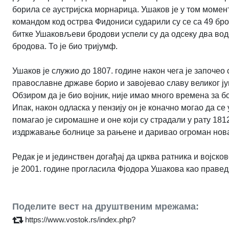
борила се аустријска морнарица. Ушаков је у том момен
командом код острва Фидониси сударили су се са 49 брод
битке Ушаковљеви бродови успели су да одсеку два вод
бродова. То је био тријумф.
Ушаков је служио до 1807. године након чега је започео
православне државе борио и завојевао славу великог јун
Обзиром да је био војник, није имао много времена за б
Ипак, након одласка у пензију он је коначно могао да се
помагао је сиромашне и оне који су страдали у рату 181
издржавање болнице за рањене и даривао огроман нова
Редак је и јединствен догађај да црква ратника и војск
је 2001. године прогласила Фјодора Ушакова као правед
Поделите вест на друштвеним мрежама:
https://www.vostok.rs/index.php?