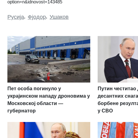
option=n&idnovost=143485
Русија
,
Фјодор
,
Ушаков
Пет особа погинуло у
Путин честитао
украјинском нападу дроновима у
десантних снаг
Московској области —
борбене резулт
губернатор
у СВО