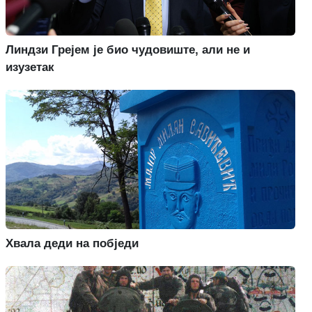
Линдзи Грејем је био чудовиште, али не и
изузетак
Хвала деди на побједи