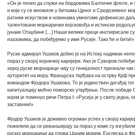
«Он је почео да служи на бордовима Балтичке флоте, и 
и које су се множиле у биткама Црног и Средоземног мо
ратним искуством и новинама умногоме дефинисао даљи
талентовани морнарички војсковођа и истински родољу
јунаке Отаџбине […] Наши велики преци инспирисали су
изазовима, да побеђујемо у име Русије. Тако ће и бити!
Руски адмирал Ушаков добио је на Истоку надимак непоб
пораз у својој војничкој каријери. Ако је Суворов побеђ
херој руске морнарице чију су генијалност признали чак
ауторитет на мору. Француска тврђава на острву Крф пр
командом Фјодора Ушакова. То је јединствен догађај тог
капитуалцију моћно поморско утврђење. После победе
којем је поменуо речи Петра I: «Русија је у свету једна
заставник!»
Фјодор Ушаков је доживео огроман успех у својој карије
пожелели да се реванширају за пораз у коме су изгубили
руској морнарици да плови Црним морем. Енглеска и Фра