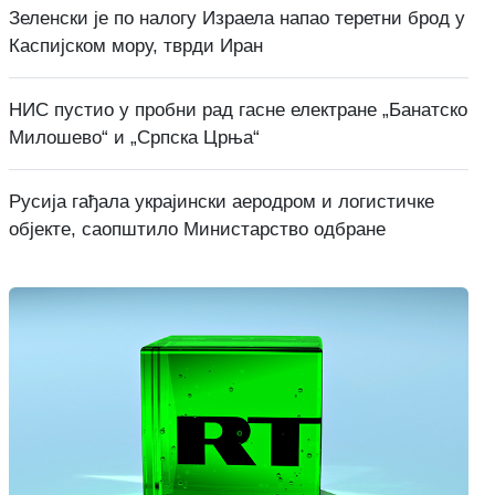
Зеленски је по налогу Израела напао теретни брод у
Каспијском мору, тврди Иран
НИС пустио у пробни рад гасне електране „Банатско
Милошево“ и „Српска Црња“
Русија гађала украјински аеродром и логистичке
објекте, саопштило Министарство одбране