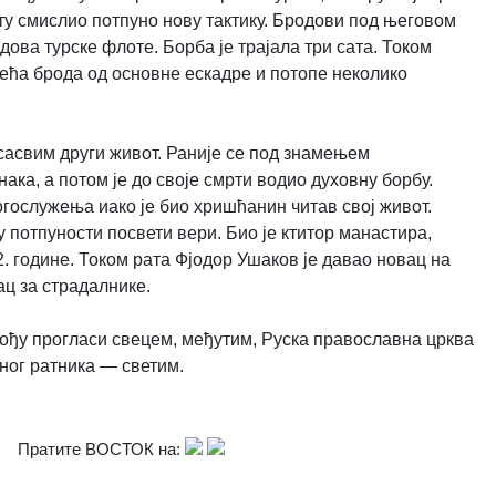
ту смислио потпуно нову тактику. Бродови под његовом
ова турске флоте. Борба је трајала три сата. Током
ећа брода од основне ескадре и потопе неколико
 сасвим други живот. Раније се под знамењем
ака, а потом је до своје смрти водио духовну борбу.
огослужења иако је био хришћанин читав свој живот.
 у потпуности посвети вери. Био је ктитор манастира,
2. године. Током рата Фјодор Ушаков је давао новац на
ц за страдалнике.
овођу прогласи свецем, међутим, Руска православна црква
ног ратника — светим.
Пратите ВОСТОК на: