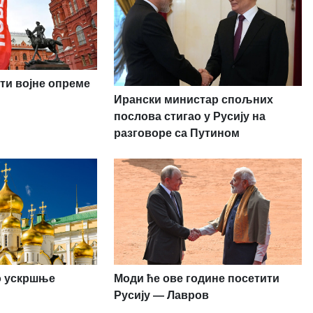
ти војне опреме
Ирански министар спољних
послова стигао у Русију на
разговоре са Путином
ио ускршње
Моди ће ове године посетити
Русију — Лавров