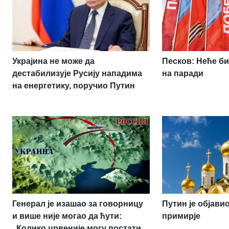
Украјина не може да
Песков: Неће би
дестабилизује Русију нападима
на паради
на енергетику, поручио Путин
Генерал је изашао за говорницу
Путин је објав
и више није могао да ћути:
примирје
„Колико црвеније могу постати