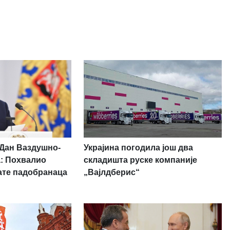
Украјина погодила још два
 Дан Ваздушно-
складишта руске компаније
а: Похвалио
„Вајлдберис“
ате падобранаца