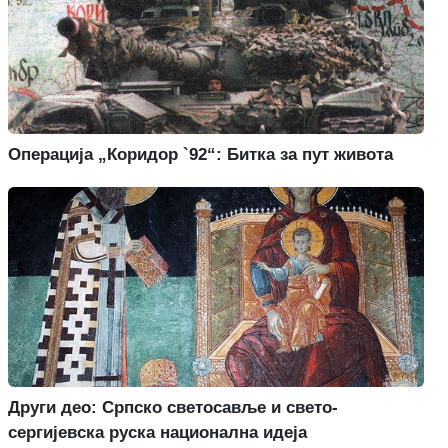
Операција „Коридор `92“: Битка за пут живота
Други део: Српско светосавље и свето-
сергијевска руска национална идеја