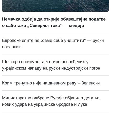
Немачка одбија да открије обавештајне податке
о саботажи „Северног тока“ — медији
Европске елите ће „саме себе уништити“ — руски
посланик
Шесторо погинуло, десетине повређених у
украјинском нападу на руски индустријски погон
Крим тренутно није на дневном реду – Зеленски
Министарство одбране Русије објавило детаље
нових удара на украјинске бродове и луке