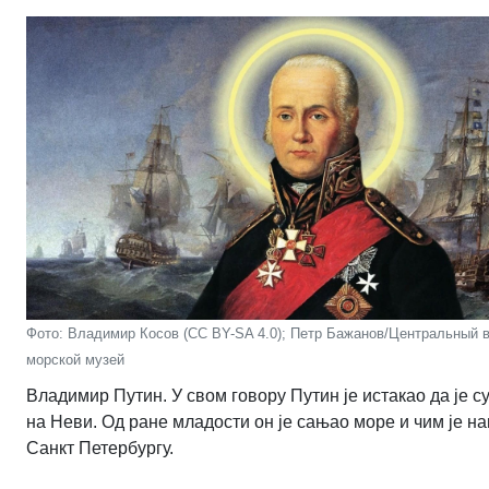
Фото: Владимир Косов (CC BY-SA 4.0); Петр Бажанов/Центральный в
морской музей
Владимир Путин. У свом говору Путин је истакао да је 
на Неви. Од ране младости он је сањао море и чим је н
Санкт Петербургу.