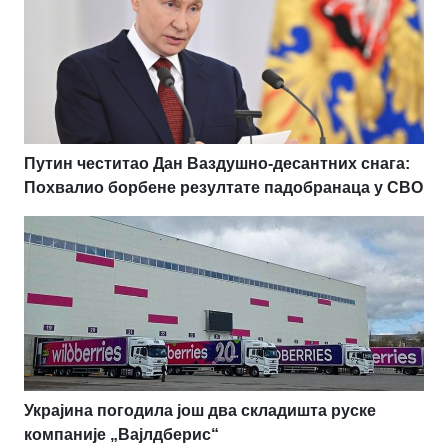
Путин честитао Дан Ваздушно-десантних снага:
Похвалио борбене резултате падобранаца у СВО
Украјина погодила још два складишта руске
компаније „Вајлдберис“