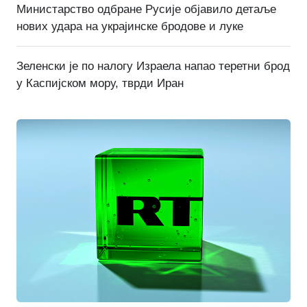
Министарство одбране Русије објавило детаље
нових удара на украјинске бродове и луке
Зеленски је по налогу Израела напао теретни брод
у Каспијском мору, тврди Иран