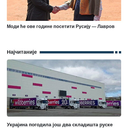
Моди ће ове године посетити Русију — Лавров
Најчитаније
Украјина погодила још два складишта руске