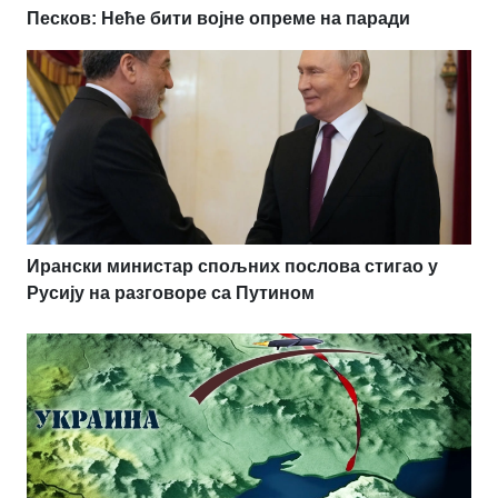
Песков: Неће бити војне опреме на паради
Ирански министар спољних послова стигао у
Русију на разговоре са Путином