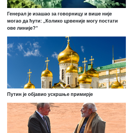
Генерал је изашао за говорницу и више није
могао да ћути: „Колико црвеније могу постати
ове линије?“
Путин је објавио ускршње примирје