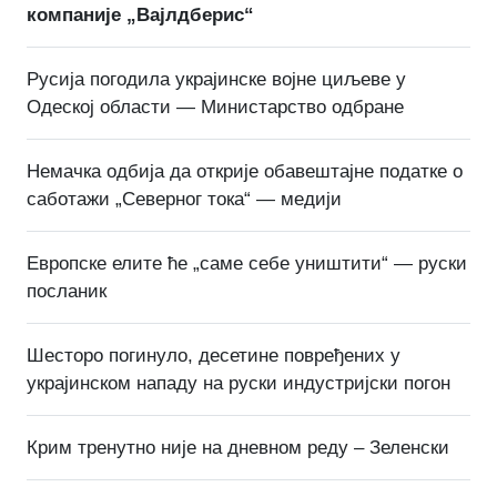
компаније „Вајлдберис“
Русија погодила украјинске војне циљеве у
Одеској области — Министарство одбране
Немачка одбија да открије обавештајне податке о
саботажи „Северног тока“ — медији
Европске елите ће „саме себе уништити“ — руски
посланик
Шесторо погинуло, десетине повређених у
украјинском нападу на руски индустријски погон
Крим тренутно није на дневном реду – Зеленски