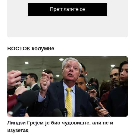
Претплатите се
ВОСТОК колумне
Линдзи Грејем је био чудовиште, али не и
изузетак