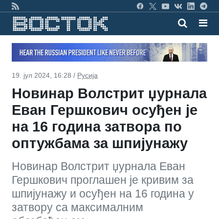
19. јул 2024, 16:28 /
Русија
Новинар Волстрит џурнала
Еван Гершкович осуђен је
на 16 година затвора по
оптужбама за шпијунажу
Новинар Волстрит џурнала Еван
Гершкович проглашен је кривим за
шпијунажу и осуђен на 16 година у
затвору са максималним