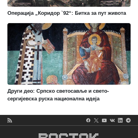
Операција „Коридор `92“: Битка за пут живота
Други део: Српско светосавље и свето-
сергијевска руска национална идеја