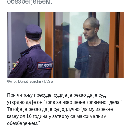
обезбеђењем.
Фото: Donat Sorokin/TASS
При читању пресуде, судија је рекао да је суд
утврдио да је он "крив за извршење кривичног дела."
Такође је рекао да је суд одлучио "да му изрекне
казну од 16 година у затвору са максималним
обезбеђењем."