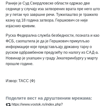
Раније је Суд Свердловске области одржао две
седнице у случају иза затворених врата пре него што
је у петак чуо завршне речи. Тужилаштво је тражило
казну од 18 година затвора. Гершкович се није
изјаснио кривим.
Руска Федерална служба безбедности, позната и као
ФСБ, саопштила је да је Гершкович прикупљао
информације које представљају државну тајну о
руском одбрамбеном предузећу по налогу из САД-а.
Новинар је ухапшен у граду Јекатеринбургу у марту
прошле године.
Извор: ТАСС (Ф)
Поделите вест на друштвеним мрежама:
https://www.vostok.rs/index.php?