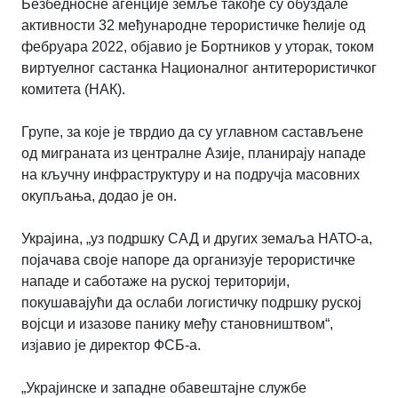
Безбедносне агенције земље такође су обуздале
активности 32 међународне терористичке ћелије од
фебруара 2022, објавио је Бортников у уторак, током
виртуелног састанка Националног антитерористичког
комитета (НАК).
Групе, за које је тврдио да су углавном састављене
од миграната из централне Азије, планирају нападе
на кључну инфраструктуру и на подручја масовних
окупљања, додао је он.
Украјина, „уз подршку САД и других земаља НАТО-а,
појачава своје напоре да организује терористичке
нападе и саботаже на руској територији,
покушавајући да ослаби логистичку подршку руској
војсци и изазове панику међу становништвом“,
изјавио је директор ФСБ-а.
„Украјинске и западне обавештајне службе