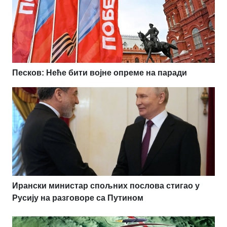
Песков: Неће бити војне опреме на паради
Ирански министар спољних послова стигао у
Русију на разговоре са Путином