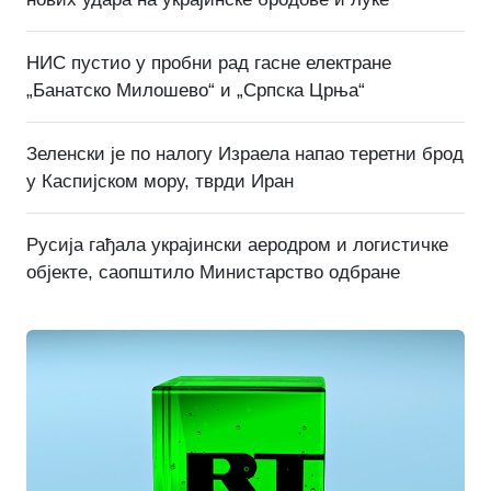
НИС пустио у пробни рад гасне електране
„Банатско Милошево“ и „Српска Црња“
Зеленски је по налогу Израела напао теретни брод
у Каспијском мору, тврди Иран
Русија гађала украјински аеродром и логистичке
објекте, саопштило Министарство одбране