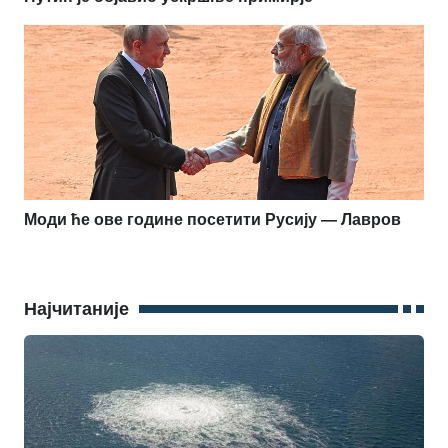
Моди ће ове године посетити Русију — Лавров
Најчитаније