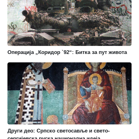
Операција „Коридор `92“: Битка за пут живота
Други део: Српско светосавље и свето-
сергијевска руска национална идеја