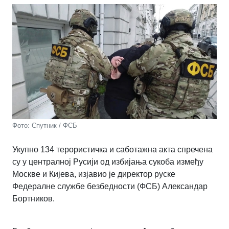
Фото: Спутник / ФСБ
Укупно 134 терористичка и саботажна акта спречена
су у централној Русији од избијања сукоба између
Москве и Кијева, изјавио је директор руске
Федералне службе безбедности (ФСБ) Александар
Бортников.