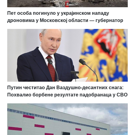
Пет особа погинуло у украјинском нападу
дроновима у Московској области — губернатор
Путин честитао Дан Ваздушно-десантних снага:
Похвалио борбене резултате падобранаца у СВО