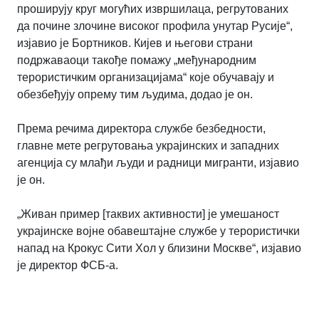
проширују круг могућих извршилаца, регрутованих
да почине злочине високог профила унутар Русије“,
изјавио је Бортников. Кијев и његови страни
подржаваоци такође помажу „међународним
терористичким организацијама“ које обучавају и
обезбеђују опрему тим људима, додао је он.
Према речима директора службе безбедности,
главне мете регрутовања украјинских и западних
агенција су млађи људи и радници мигранти, изјавио
је он.
„Живан пример [таквих активности] је умешаност
украјинске војне обавештајне службе у терористички
напад на Крокус Сити Хол у близини Москве“, изјавио
је директор ФСБ-а.