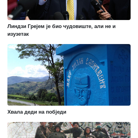
Линдзи Грејем је био чудовиште, али не и
изузетак
Хвала деди на побједи