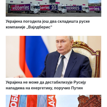
Украјина погодила још два складишта руске
компаније „Вајлдберис“
Украјина не може да дестабилизује Русију
нападима на енергетику, поручио Путин