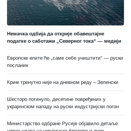
Немачка одбија да открије обавештајне
податке о саботажи „Северног тока“ — медији
Европске елите ће „саме себе уништити“ — руски
посланик
Крим тренутно није на дневном реду – Зеленски
Шесторо погинуло, десетине повређених у
украјинском нападу на руски индустријски погон
Министарство одбране Русије објавило детаље
нових удара на украјинске бродове и луке