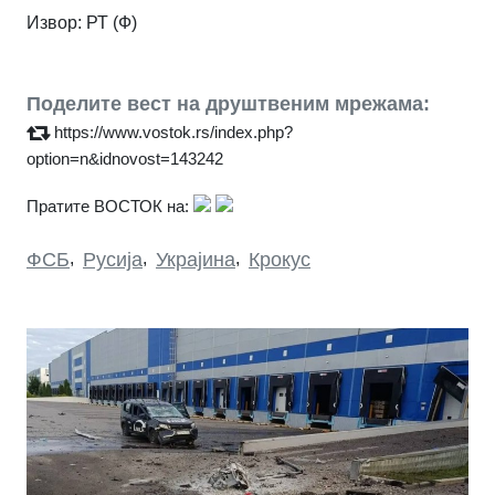
Извор: РТ (Ф)
Поделите вест на друштвеним мрежама:
https://www.vostok.rs/index.php?
option=n&idnovost=143242
Пратите ВОСТОК на:
ФСБ
,
Русија
,
Украјина
,
Крокус