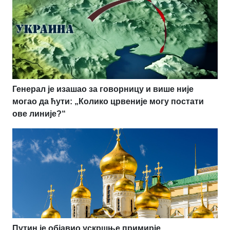
Генерал је изашао за говорницу и више није
могао да ћути: „Колико црвеније могу постати
ове линије?“
Путин је објавио ускршње примирје